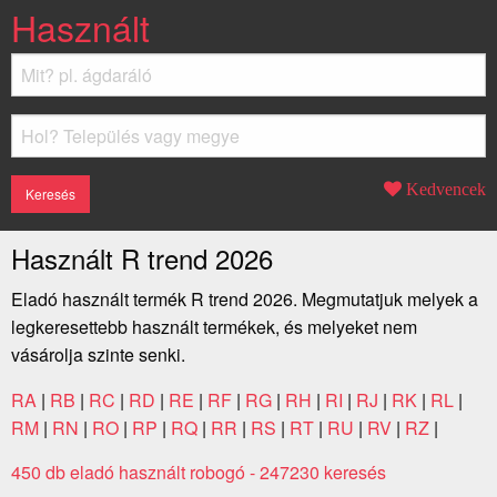
Használt
Kedvencek
Használt R trend 2026
Eladó használt termék R trend 2026. Megmutatjuk melyek a
legkeresettebb használt termékek, és melyeket nem
vásárolja szinte senki.
RA
|
RB
|
RC
|
RD
|
RE
|
RF
|
RG
|
RH
|
RI
|
RJ
|
RK
|
RL
|
RM
|
RN
|
RO
|
RP
|
RQ
|
RR
|
RS
|
RT
|
RU
|
RV
|
RZ
|
450 db eladó használt robogó - 247230 keresés