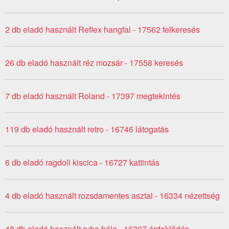
2 db eladó használt Reflex hangfal - 17562 felkeresés
26 db eladó használt réz mozsár - 17558 keresés
7 db eladó használt Roland - 17397 megtekintés
119 db eladó használt retro - 16746 látogatás
6 db eladó ragdoll kiscica - 16727 kattintás
4 db eladó használt rozsdamentes asztal - 16334 nézettség
48 db eladó használt ruha bála - 16307 érdeklődés