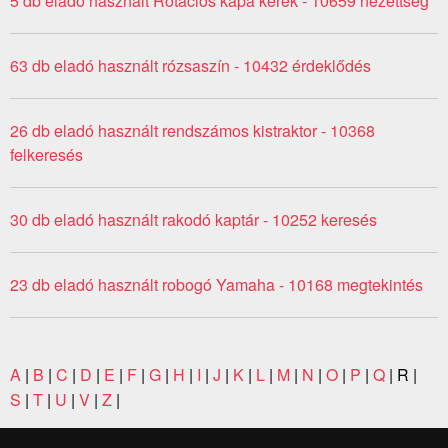
5 db eladó használt Rotációs kapa kerék - 10659 nézettség
63 db eladó használt rózsaszín - 10432 érdeklődés
26 db eladó használt rendszámos kistraktor - 10368
felkeresés
30 db eladó használt rakodó kaptár - 10252 keresés
23 db eladó használt robogó Yamaha - 10168 megtekintés
A
|
B
|
C
|
D
|
E
|
F
|
G
|
H
|
I
|
J
|
K
|
L
|
M
|
N
|
O
|
P
|
Q
| R |
S
|
T
|
U
|
V
|
Z
|