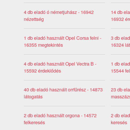
4 db eladó ó németjuhász - 16942
14 db ela
nézettség
16932 ér
1 db eladó használt Opel Corsa felni -
3 db elad
16355 megtekintés
16324 lá
4 db eladó használt Opel Vectra B -
1 db elad
15592 érdeklődés
15544 fe
40 db eladó használt orrfűrész - 14873
23 db el
látogatás
masszázs
2 db eladó használt orgona - 14572
2 db elad
felkeresés
keresés