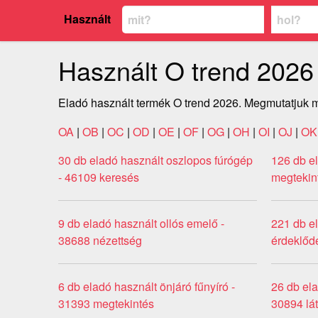
Használt
Használt O trend 2026
Eladó használt termék O trend 2026. Megmutatjuk m
OA
|
OB
|
OC
|
OD
|
OE
|
OF
|
OG
|
OH
|
OI
|
OJ
|
OK
30 db eladó használt oszlopos fúrógép
126 db e
- 46109 keresés
megtekin
9 db eladó használt ollós emelő -
221 db el
38688 nézettség
érdeklőd
6 db eladó használt önjáró fűnyíró -
26 db ela
31393 megtekintés
30894 lá