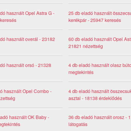
dó használt Opel Astra G -
25 db eladó használt összecs
lkeresés
kerékpár - 25947 keresés
dó használt overál - 23182
60 db eladó használt Opel Ast
21821 nézettség
dó használt orsó - 21328
4 db eladó használt olasz bút
megtekintés
dó használt Opel Combo -
4 db eladó használt összecsu
zettség
asztal - 18138 érdeklődés
ladó használt OK Baby -
36 db eladó használt orosz - 
gtekintés
látogatás