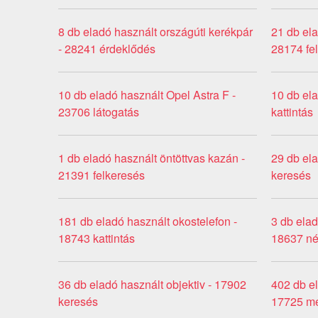
8 db eladó használt országúti kerékpár
21 db ela
- 28241 érdeklődés
28174 fe
10 db eladó használt Opel Astra F -
10 db ela
23706 látogatás
kattintás
1 db eladó használt öntöttvas kazán -
29 db ela
21391 felkeresés
keresés
181 db eladó használt okostelefon -
3 db ela
18743 kattintás
18637 né
36 db eladó használt objektiv - 17902
402 db e
keresés
17725 me