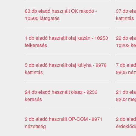
63 db eladó használt OK rakodó -
37 db el
10500 látogatás
kattintás
1 db eladó használt olaj kazán - 10250
22 db ela
felkeresés
10202 ke
5 db eladó használt olaj kályha - 9978
7 db elad
kattintás
9905 néz
24 db eladó használt olasz - 9236
21 db ela
keresés
9202 meg
2 db eladó használt OP-COM - 8971
2 db elad
nézettség
érdeklőd