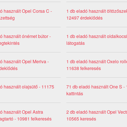
ó használt Opel Corsa C -
1 db eladó használt öltözősze
zettség
12497 érdeklődés
ó használt ónémet bútor -
1 db eladó használt oldalkocs
gtekintés
látogatás
ó használt Opel Meriva -
1 db eladó használt Oxelo rolle
deklődés
11638 felkeresés
ó használt olajsütő - 11175
71 db eladó használt One S -
kattintás
ó használt Opel Astra
2 db eladó használt Opel Vect
gtartó - 10981 felkeresés
10565 keresés