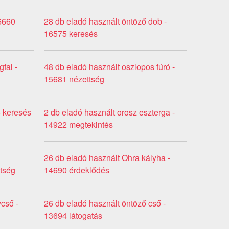
16660
28 db eladó használt öntöző dob -
16575 keresés
fal -
48 db eladó használt oszlopos fúró -
15681 nézettség
8 keresés
2 db eladó használt orosz eszterga -
14922 megtekintés
26 db eladó használt Ohra kályha -
ttség
14690 érdeklődés
vcső -
26 db eladó használt öntöző cső -
13694 látogatás