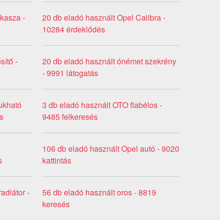
űkasza -
20 db eladó használt Opel Calibra -
10284 érdeklődés
sítő -
20 db eladó használt ónémet szekrény
- 9991 látogatás
ukható
3 db eladó használt OTO flabélos -
s
9485 felkeresés
106 db eladó használt Opel autó - 9020
s
kattintás
adiátor -
56 db eladó használt oros - 8819
keresés