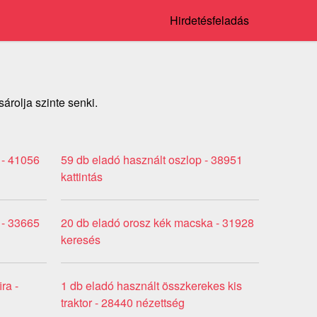
Hirdetésfeladás
rolja szinte senki.
 - 41056
59 db eladó használt oszlop - 38951
kattintás
 - 33665
20 db eladó orosz kék macska - 31928
keresés
ra -
1 db eladó használt összkerekes kis
traktor - 28440 nézettség