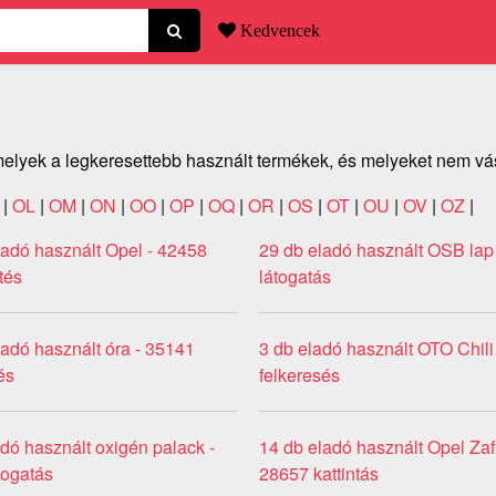
Kedvencek
elyek a legkeresettebb használt termékek, és melyeket nem vásá
|
OL
|
OM
|
ON
|
OO
|
OP
|
OQ
|
OR
|
OS
|
OT
|
OU
|
OV
|
OZ
|
ladó használt Opel - 42458
29 db eladó használt OSB lap
tés
látogatás
adó használt óra - 35141
3 db eladó használt OTO Chili
és
felkeresés
dó használt oxigén palack -
14 db eladó használt Opel Zafi
togatás
28657 kattintás