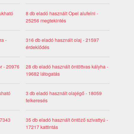
ukható
8 db eladó használt Opel alufelni -
25256 megtekintés
ra -
316 db eladó használt olaj - 21597
érdeklődés
or - 20976
28 db eladó használt öntöttvas kályha -
19682 látogatás
kható
3 db eladó használt olajégő - 18059
felkeresés
17343
35 db eladó használt öntöző szivattyú -
17217 kattintás