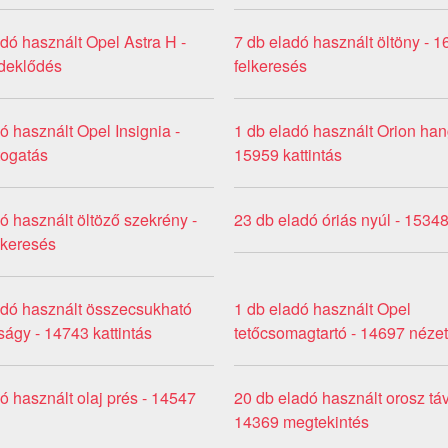
dó használt Opel Astra H -
7 db eladó használt öltöny - 
deklődés
felkeresés
ó használt Opel Insignia -
1 db eladó használt Orion hang
togatás
15959 kattintás
ó használt öltöző szekrény -
23 db eladó óriás nyúl - 1534
lkeresés
adó használt összecsukható
1 db eladó használt Opel
ágy - 14743 kattintás
tetőcsomagtartó - 14697 néze
ó használt olaj prés - 14547
20 db eladó használt orosz tá
14369 megtekintés