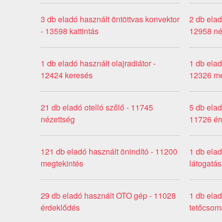
3 db eladó használt öntöttvas konvektor
2 db elad
- 13598 kattintás
12958 né
1 db eladó használt olajradiátor -
1 db elad
12424 keresés
12326 me
21 db eladó otelló szőlő - 11745
5 db elad
nézettség
11726 ér
121 db eladó használt önindító - 11200
1 db elad
megtekintés
látogatás
29 db eladó használt OTO gép - 11028
1 db elad
érdeklődés
tetőcsoma