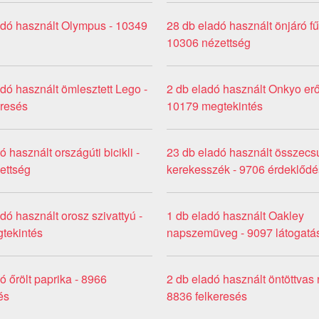
adó használt Olympus - 10349
28 db eladó használt önjáró f
10306 nézettség
dó használt ömlesztett Lego -
2 db eladó használt Onkyo erő
resés
10179 megtekintés
ó használt országúti bicikli -
23 db eladó használt összecs
ettség
kerekesszék - 9706 érdeklődé
dó használt orosz szivattyú -
1 db eladó használt Oakley
tekintés
napszemüveg - 9097 látogatá
ó őrölt paprika - 8966
2 db eladó használt öntöttvas r
és
8836 felkeresés