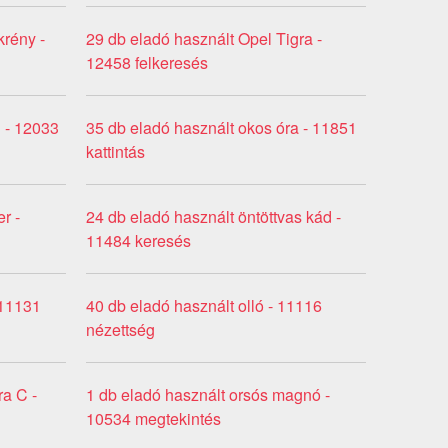
krény -
29 db eladó használt Opel Tigra -
12458 felkeresés
i - 12033
35 db eladó használt okos óra - 11851
kattintás
r -
24 db eladó használt öntöttvas kád -
11484 keresés
 11131
40 db eladó használt olló - 11116
nézettség
ra C -
1 db eladó használt orsós magnó -
10534 megtekintés