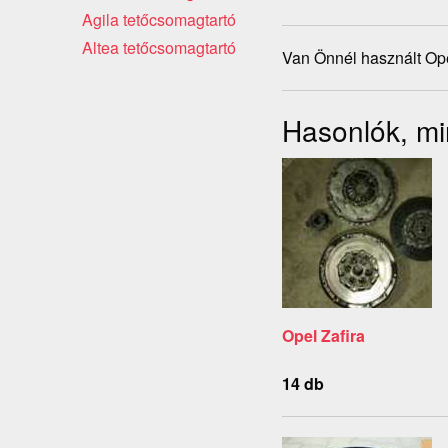
Agila tetőcsomagtartó
Altea tetőcsomagtartó
Van Önnél használt Ope
Hasonlók, mi
Opel Zafira
14 db