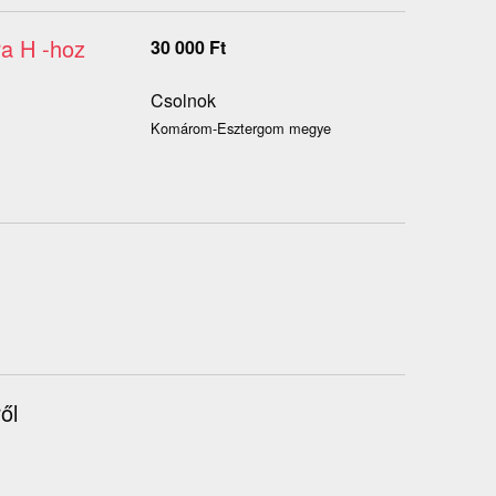
ra H -hoz
30 000
Ft
Csolnok
Komárom-Esztergom megye
ől