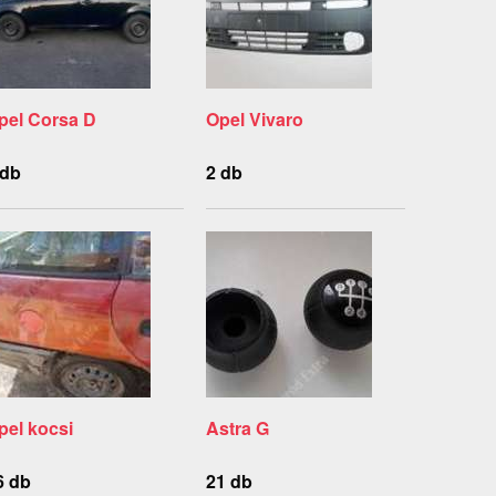
pel Corsa D
Opel Vivaro
 db
2 db
pel kocsi
Astra G
6 db
21 db