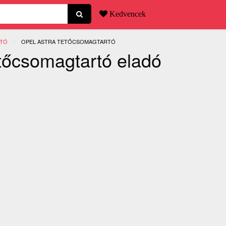
Kedvencek
RTÓ
JELENLEGI:
OPEL ASTRA TETŐCSOMAGTARTÓ
etőcsomagtartó eladó