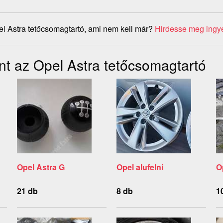
l Astra tetőcsomagtartó, ami nem kell már?
Hirdesse meg ingy
nt az Opel Astra tetőcsomagtartó
Opel Astra G
Opel alufelni
O
21 db
8 db
1