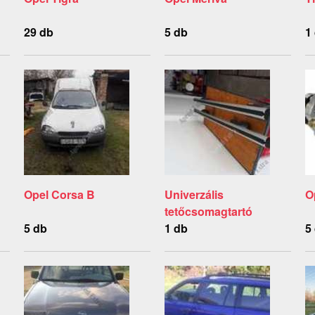
29 db
5 db
1
Opel Corsa B
Univerzális
O
tetőcsomagtartó
5 db
1 db
5