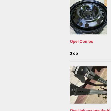
Opel Combo
3 db
Opel tetőcsomagtartó