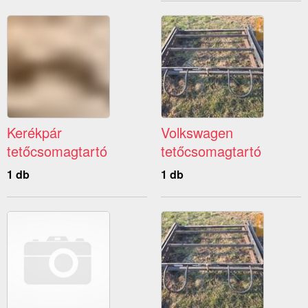
Kerékpár
Volkswagen
tetőcsomagtartó
tetőcsomagtartó
1 db
1 db