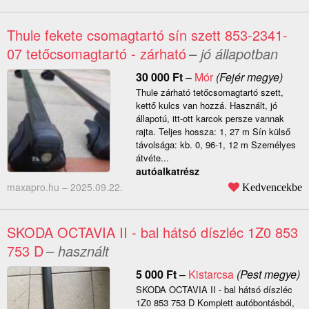
Thule fekete csomagtartó sín szett 853-2341-
07 tetőcsomagtartó - zárható
– jó állapotban
30 000
Ft
–
Mór
(Fejér megye)
Thule zárható tetőcsomagtartó szett,
kettő kulcs van hozzá. Használt, jó
állapotú, itt-ott karcok persze vannak
rajta. Teljes hossza: 1, 27 m Sín külső
távolsága: kb. 0, 96-1, 12 m Személyes
átvéte...
autóalkatrész
maxapro.hu –
2025.09.22.
Kedvencekbe
SKODA OCTAVIA II - bal hátsó díszléc 1Z0 853
753 D
– használt
5 000
Ft
–
Kistarcsa
(Pest megye)
SKODA OCTAVIA II - bal hátsó díszléc
1Z0 853 753 D Komplett autóbontásból,