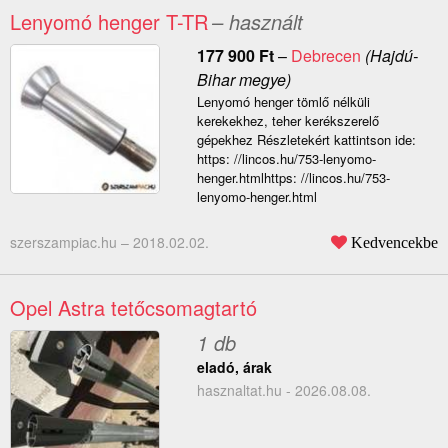
Lenyomó henger T-TR
– használt
177 900
Ft
–
Debrecen
(Hajdú-
Bihar megye)
Lenyomó henger tömlő nélküli
kerekekhez, teher kerékszerelő
gépekhez Részletekért kattintson ide:
https: //lincos.hu/753-lenyomo-
henger.htmlhttps: //lincos.hu/753-
lenyomo-henger.html
szerszampiac.hu –
2018.02.02.
Kedvencekbe
Opel Astra tetőcsomagtartó
1 db
eladó, árak
hasznaltat.hu - 2026.08.08.