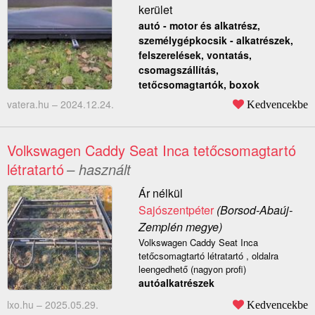
kerület
autó - motor és alkatrész,
személygépkocsik - alkatrészek,
felszerelések, vontatás,
csomagszállítás,
tetőcsomagtartók, boxok
vatera.hu –
2024.12.24.
Kedvencekbe
Volkswagen Caddy Seat Inca tetőcsomagtartó
létratartó
– használt
Ár nélkül
Sajószentpéter
(Borsod-Abaúj-
Zemplén megye)
Volkswagen Caddy Seat Inca
tetőcsomagtartó létratartó , oldalra
leengedhető (nagyon profi)
autóalkatrészek
lxo.hu –
2025.05.29.
Kedvencekbe