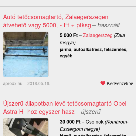
Autó tetőcsomagtartó, Zalaegerszegen
átvehető vagy 5000, - Ft + ptksg
– használt
5 000
Ft
–
Zalaegerszeg
(Zala
megye)
jármű, autóalkatrész, felszerelés,
egyéb
aprodx.hu –
2018.05.16.
Kedvencekbe
Újszerű állapotban lévő tetőcsomagtartó Opel
Astra H -hoz egyszer hasz
– újszerű
30 000
Ft
–
Csolnok
(Komárom-
Esztergom megye)
jármű, autóalkatrész, felszerelés,