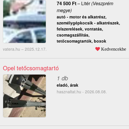
74 500
Ft
–
Litér
(Veszprém
megye)
autó - motor és alkatrész,
személygépkocsik - alkatrészek,
felszerelések, vontatás,
csomagszállítás,
tetőcsomagtartók, boxok
vatera.hu –
2025.12.17.
Kedvencekbe
Opel tetőcsomagtartó
1 db
eladó, árak
hasznaltat.hu - 2026.08.08.