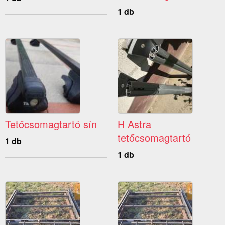
1 db
Tetőcsomagtartó sín
H Astra
tetőcsomagtartó
1 db
1 db