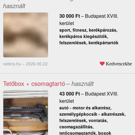
használt
30 000
Ft
–
Budapest XVIII.
kerület
sport, fitnesz, kerékpározás,
kerékpáros kiegészítők,
felszerelések, kerékpártartók
vatera.hu –
2026.06.22.
Kedvencekbe
Tetőbox + csomagtartó
– használt
43 000
Ft
–
Budapest XVIII.
kerület
autó - motor és alkatrész,
személygépkocsik - alkatrészek,
felszerelések, vontatás,
csomagszállítás,
tetőcsomagtartók, boxok