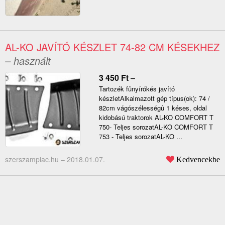
AL-KO JAVÍTÓ KÉSZLET 74-82 CM KÉSEKHEZ
– használt
3 450
Ft
–
Tartozék fûnyírókés javító
készletAlkalmazott gép típus(ok): 74 /
82cm vágószélességû 1 késes, oldal
kidobású traktorok AL-KO COMFORT T
750- Teljes sorozatAL-KO COMFORT T
753 - Teljes sorozatAL-KO ...
szerszampiac.hu –
2018.01.07.
Kedvencekbe