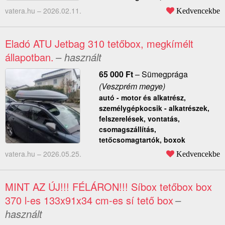
vatera.hu –
2026.02.11.
Kedvencekbe
Eladó ATU Jetbag 310 tetőbox, megkímélt
állapotban.
– használt
65 000
Ft
–
Sümegprága
(Veszprém megye)
autó - motor és alkatrész,
személygépkocsik - alkatrészek,
felszerelések, vontatás,
csomagszállítás,
tetőcsomagtartók, boxok
vatera.hu –
2026.05.25.
Kedvencekbe
MINT AZ ÚJ!!! FÉLÁRON!!! Síbox tetőbox box
370 l-es 133x91x34 cm-es sí tető box
–
használt