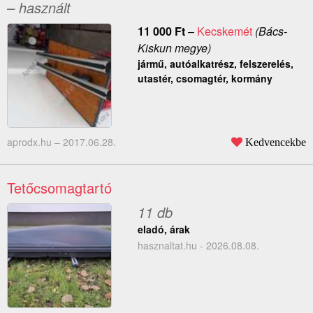
– használt
11 000
Ft
–
Kecskemét
(Bács-
Kiskun megye)
jármű, autóalkatrész, felszerelés,
utastér, csomagtér, kormány
aprodx.hu –
2017.06.28.
Kedvencekbe
Tetőcsomagtartó
11 db
eladó, árak
hasznaltat.hu - 2026.08.08.