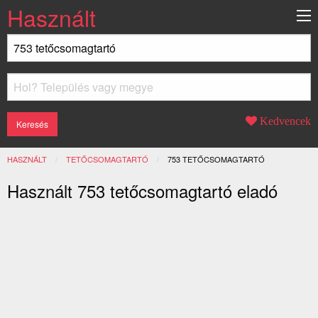
Használt
Kedvencek
HASZNÁLT
TETŐCSOMAGTARTÓ
JELENLEGI:
753 TETŐCSOMAGTARTÓ
Használt 753 tetőcsomagtartó eladó