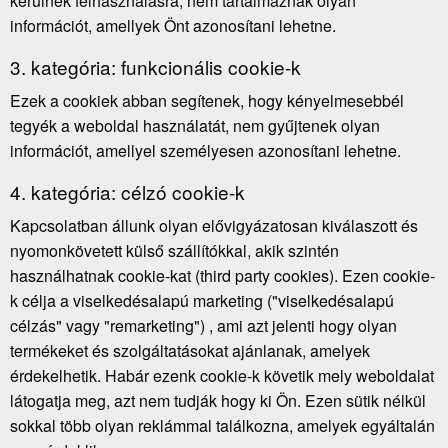
kerülnek felhasználásra, nem tartalmaznak olyan
információt, amellyek Önt azonosítani lehetne.
3. kategória: funkcionális cookie-k
Ezek a cookiek abban segítenek, hogy kényelmesebbél
tegyék a weboldal használatát, nem gyűjtenek olyan
információt, amellyel személyesen azonosítani lehetne.
4. kategória: célzó cookie-k
Kapcsolatban állunk olyan elővigyázatosan kiválaszott és
nyomonkövetett külső szállítókkal, akik szintén
használhatnak cookie-kat (third party cookies). Ezen cookie-
k célja a viselkedésalapú marketing ("viselkedésalapú
célzás" vagy "remarketing") , ami azt jelenti hogy olyan
termékeket és szolgáltatásokat ajánlanak, amelyek
érdekelhetik. Habár ezenk cookie-k követik mely weboldalat
látogatja meg, azt nem tudják hogy ki Ön. Ezen sütik nélkül
sokkal több olyan reklámmal találkozna, amelyek egyáltalán