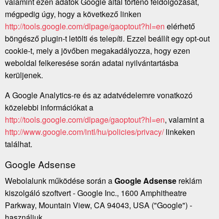
valamint ezen adatok Google által történő feldolgozását,
mégpedig úgy, hogy a következő linken
http://tools.google.com/dlpage/gaoptout?hl=en
elérhető
böngésző plugin-t letölti és telepíti. Ezzel beállít egy opt-out
cookie-t, mely a jövőben megakadályozza, hogy ezen
weboldal felkeresése során adatai nyilvántartásba
kerüljenek.
A Google Analytics-re és az adatvédelemre vonatkozó
közelebbi információkat a
http://tools.google.com/dlpage/gaoptout?hl=en
, valamint a
http://www.google.com/intl/hu/policies/privacy/
linkeken
találhat.
Google Adsense
Webolalunk működése során a
Google Adsense
reklám
kiszolgáló szoftvert - Google Inc., 1600 Amphitheatre
Parkway, Mountain View, CA 94043, USA ("Google") -
használjuk.