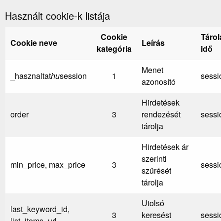
Használt cookie-k listája
Cookie
Tárol
Cookie neve
Leírás
kategória
idő
Menet
_hasznaltat
hu
session
1
sessi
azonosító
Hirdetések
order
3
rendezését
sessi
tárolja
Hirdetések ár
szerinti
min_price, max_price
3
sessi
szűrését
tárolja
Utolsó
last_keyword_id,
3
keresést
sessi
list_items_url