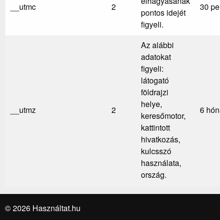
elhagyásának
__utmc
2
30 pe
pontos idejét
figyeli.
Az alábbi
adatokat
figyeli:
látogató
földrajzi
helye,
__utmz
2
6 hó
keresőmotor,
kattintott
hivatkozás,
kulcsszó
használata,
ország.
© 2026 Használtat.hu