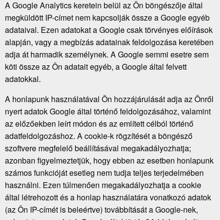
A Google Analytics keretein belül az Ön böngészője által
megküldött IP-címet nem kapcsolják össze a Google egyéb
adataival. Ezen adatokat a Google csak törvényes előírások
alapján, vagy a megbízás adatainak feldolgozása keretében
adja át harmadik személynek. A Google semmi esetre sem
köti össze az Ön adatait egyéb, a Google által felvett
adatokkal.
A honlapunk használatával Ön hozzájárulását adja az Önről
nyert adatok Google által történő feldolgozásához, valamint
az előzőekben leírt módon és az említett célból történő
adatfeldolgozáshoz. A cookie-k rögzítését a böngésző
szoftvere megfelelő beállításával megakadályozhatja;
azonban figyelmeztetjük, hogy ebben az esetben honlapunk
számos funkcióját esetleg nem tudja teljes terjedelmében
használni. Ezen túlmenően megakadályozhatja a cookie
által létrehozott és a honlap használatára vonatkozó adatok
(az Ön IP-címét is beleértve) továbbítását a Google-nek,