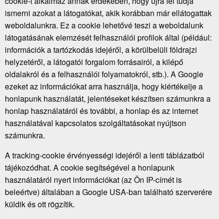
cookie-t alkalmaz annak érdekében, hogy újra fel tudja
ismerni azokat a látogatókat, akik korábban már ellátogattak
weboldalunkra. Ez a cookie lehetővé teszi a weboldalunk
látogatásának elemzését felhasználói profilok által (például:
információk a tartózkodás idejéről, a körülbelüli földrajzi
helyzetéről, a látogatói forgalom forrásairól, a kilépő
oldalakról és a felhasználói folyamatokról, stb.). A Google
ezeket az információkat arra használja, hogy kiértékelje a
honlapunk használatát, jelentéseket készítsen számunkra a
honlap használatáról és további, a honlap és az internet
használatával kapcsolatos szolgáltatásokat nyújtson
számunkra.
A tracking-cookie érvényességi idejéről a lenti táblázatból
tájékozódhat. A cookie segítségével a honlapunk
használatáról nyert információkat (az Ön IP-címét is
beleértve) általában a Google USA-ban található szerverére
küldik és ott rögzítik.