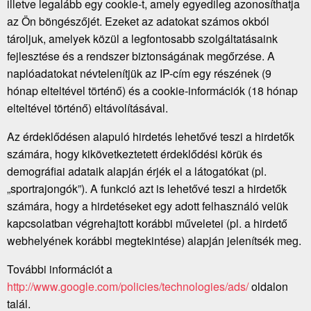
illetve legalább egy cookie-t, amely egyedileg azonosíthatja
az Ön böngészőjét. Ezeket az adatokat számos okból
tároljuk, amelyek közül a legfontosabb szolgáltatásaink
fejlesztése és a rendszer biztonságának megőrzése. A
naplóadatokat névtelenítjük az IP-cím egy részének (9
hónap elteltével történő) és a cookie-információk (18 hónap
elteltével történő) eltávolításával.
Az érdeklődésen alapuló hirdetés lehetővé teszi a hirdetők
számára, hogy kikövetkeztetett érdeklődési körük és
demográfiai adataik alapján érjék el a látogatókat (pl.
„sportrajongók”). A funkció azt is lehetővé teszi a hirdetők
számára, hogy a hirdetéseket egy adott felhasználó velük
kapcsolatban végrehajtott korábbi műveletei (pl. a hirdető
webhelyének korábbi megtekintése) alapján jelenítsék meg.
További információt a
http://www.google.com/policies/technologies/ads/
oldalon
talál.