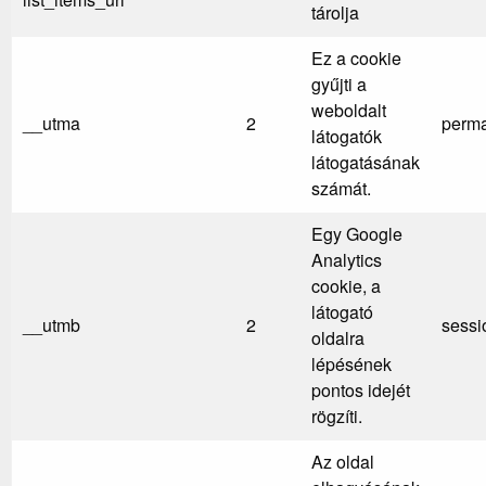
tárolja
Ez a cookie
gyűjti a
weboldalt
__utma
2
perm
látogatók
látogatásának
számát.
Egy Google
Analytics
cookie, a
látogató
__utmb
2
sessi
oldalra
lépésének
pontos idejét
rögzíti.
Az oldal