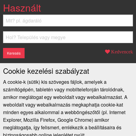
Használt
Kedvencek
Cookie kezelési szabályzat
A cookie-k (sütik) kis szöveges fájlok, amelyek a
számítógépén, tabletén vagy mobiltelefonján tárolódnak,
amikor meglátogat egy weboldalt vagy webalkalmazást. A
weboldalt vagy webalkalmazás megkaphatja cookie-kat
minden egyes alkalommal a webböngészőtől (pl. Internet
Explorer, Mozilla Firefox, Google Chrome) amikor
meglátogatja, így felismeri, emlékezik a beállításaira és
biztonságosabb online jelenlétet nyújt.