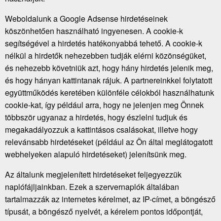
Weboldalunk a Google Adsense hirdetéseinek
köszönhetően használható ingyenesen. A cookie-k
segítségével a hirdetés hatékonyabbá tehető. A cookie-k
nélkül a hirdetők nehezebben tudják elérni közönségüket,
és nehezebb követniük azt, hogy hány hirdetés jelenik meg,
és hogy hányan kattintanak rájuk. A partnereinkkel folytatott
együttműködés keretében különféle célokból használhatunk
cookie-kat, így például arra, hogy ne jelenjen meg Önnek
többször ugyanaz a hirdetés, hogy észlelni tudjuk és
megakadályozzuk a kattintásos csalásokat, illetve hogy
relevánsabb hirdetéseket (például az Ön által meglátogatott
webhelyeken alapuló hirdetéseket) jelenítsünk meg.
Az általunk megjelenített hirdetéseket feljegyezzük
naplófájljainkban. Ezek a szervernaplók általában
tartalmazzák az internetes kérelmet, az IP-címet, a böngésző
típusát, a böngésző nyelvét, a kérelem pontos időpontját,