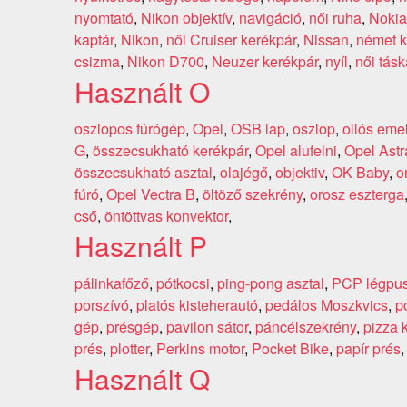
nyomtató
,
Nikon objektív
,
navigáció
,
női ruha
,
Nokia
kaptár
,
Nikon
,
női Cruiser kerékpár
,
Nissan
,
német k
csizma
,
Nikon D700
,
Neuzer kerékpár
,
nyíl
,
női tásk
Használt O
oszlopos fúrógép
,
Opel
,
OSB lap
,
oszlop
,
ollós eme
G
,
összecsukható kerékpár
,
Opel alufelni
,
Opel Astr
összecsukható asztal
,
olajégő
,
objektiv
,
OK Baby
,
o
fúró
,
Opel Vectra B
,
öltöző szekrény
,
orosz eszterga
cső
,
öntöttvas konvektor
,
Használt P
pálinkafőző
,
pótkocsi
,
ping-pong asztal
,
PCP légpu
porszívó
,
platós kisteherautó
,
pedálos Moszkvics
,
p
gép
,
présgép
,
pavilon sátor
,
páncélszekrény
,
pizza
prés
,
plotter
,
Perkins motor
,
Pocket Bike
,
papír prés
Használt Q