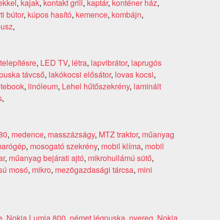
ekkel
,
kajak
,
kontakt grill
,
kaptár
,
konténer ház
,
ti bútor
,
kúpos hasító
,
kemence
,
kombájn
,
busz
,
telepítésre
,
LED TV
,
létra
,
lapvibrátor
,
laprugós
puska távcső
,
lakókocsi elősátor
,
lovas kocsi
,
tebook
,
linóleum
,
Lehel hűtőszekrény
,
laminált
s
,
80
,
medence
,
masszázságy
,
MTZ traktor
,
műanyag
arógép
,
mosogató szekrény
,
mobil klíma
,
mobil
ar
,
műanyag bejárati ajtó
,
mikrohullámú sütő
,
sú mosó
,
mikro
,
mezögazdasági tárcsa
,
mini
e
,
Nokia Lumia 800
,
német légpuska
,
nyereg
,
Nokia
,