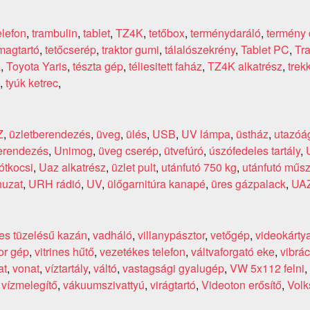
elefon
,
trambulin
,
tablet
,
TZ4K
,
tetőbox
,
terménydaráló
,
termény 
magtartó
,
tetőcserép
,
traktor gumi
,
tálalószekrény
,
Tablet PC
,
Tr
a
,
Toyota Yaris
,
tészta gép
,
téliesitett faház
,
TZ4K alkatrész
,
trek
,
tyúk ketrec
,
Z
,
üzletberendezés
,
üveg
,
ülés
,
USB
,
UV lámpa
,
üstház
,
utazóá
berendezés
,
Unimog
,
üveg cserép
,
ütvefúró
,
úszófedeles tartály
,
ótkocsi
,
Uaz alkatrész
,
üzlet pult
,
utánfutó 750 kg
,
utánfutó műsz
huzat
,
URH rádió
,
UV
,
ülőgarnitúra kanapé
,
üres gázpalack
,
UA
es tüzelésű kazán
,
vadháló
,
villanypásztor
,
vetőgép
,
videokárty
or gép
,
vitrines hűtő
,
vezetékes telefon
,
váltvaforgató eke
,
vibrác
at
,
vonat
,
víztartály
,
váltó
,
vastagsági gyalugép
,
VW 5x112 felni
,
,
vízmelegítő
,
vákuumszivattyú
,
virágtartó
,
Videoton erősítő
,
Volk