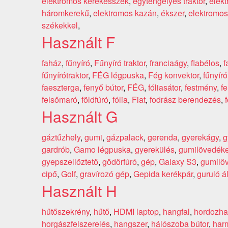
elektromos kerekesszék
,
egytengelyes traktor
,
elekt
háromkerekű
,
elektromos kazán
,
ékszer
,
elektromos
székekkel
,
Használt F
faház
,
fűnyíró
,
Fűnyíró traktor
,
franciaágy
,
flabélos
,
f
fűnyírótraktor
,
FÉG légpuska
,
Fég konvektor
,
fűnyíró
faeszterga
,
fenyő bútor
,
FÉG
,
fóliasátor
,
festmény
,
f
felsőmaró
,
földfúró
,
fólia
,
Fiat
,
fodrász berendezés
,
Használt G
gáztűzhely
,
gumi
,
gázpalack
,
gerenda
,
gyerekágy
,
g
gardrób
,
Gamo légpuska
,
gyerekülés
,
gumilövedék
gyepszellőztető
,
gödörfúró
,
gép
,
Galaxy S3
,
gumilö
cipő
,
Golf
,
gravírozó gép
,
Gepida kerékpár
,
guruló á
Használt H
hűtőszekrény
,
hűtő
,
HDMI laptop
,
hangfal
,
hordozha
horgászfelszerelés
,
hangszer
,
hálószoba bútor
,
har