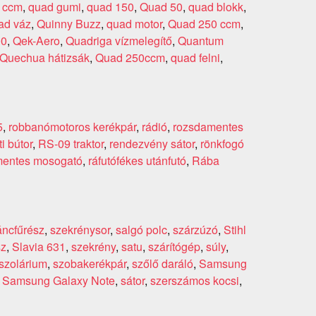
 ccm
,
quad gumi
,
quad 150
,
Quad 50
,
quad blokk
,
ad váz
,
Quinny Buzz
,
quad motor
,
Quad 250 ccm
,
00
,
Qek-Aero
,
Quadriga vízmelegítő
,
Quantum
Quechua hátizsák
,
Quad 250ccm
,
quad felni
,
5
,
robbanómotoros kerékpár
,
rádió
,
rozsdamentes
ti bútor
,
RS-09 traktor
,
rendezvény sátor
,
rönkfogó
mentes mosogató
,
ráfutófékes utánfutó
,
Rába
láncfűrész
,
szekrénysor
,
salgó polc
,
szárzúzó
,
Stihl
sz
,
Slavia 631
,
szekrény
,
satu
,
szárítógép
,
súly
,
szolárium
,
szobakerékpár
,
szőlő daráló
,
Samsung
,
Samsung Galaxy Note
,
sátor
,
szerszámos kocsi
,