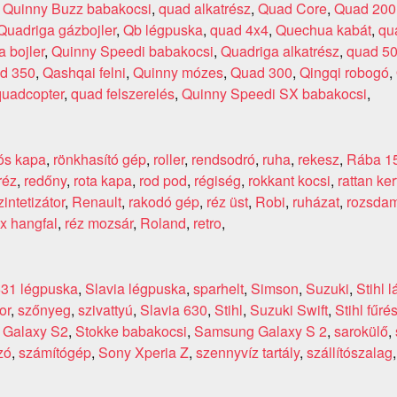
,
Quinny Buzz babakocsi
,
quad alkatrész
,
Quad Core
,
Quad 200
Quadriga gázbojler
,
Qb légpuska
,
quad 4x4
,
Quechua kabát
,
qu
 bojler
,
Quinny Speedi babakocsi
,
Quadriga alkatrész
,
quad 5
d 350
,
Qashqai felni
,
Quinny mózes
,
Quad 300
,
Qingqi robogó
,
quadcopter
,
quad felszerelés
,
Quinny Speedi SX babakocsi
,
iós kapa
,
rönkhasító gép
,
roller
,
rendsodró
,
ruha
,
rekesz
,
Rába 1
réz
,
redőny
,
rota kapa
,
rod pod
,
régiség
,
rokkant kocsi
,
rattan ker
intetizátor
,
Renault
,
rakodó gép
,
réz üst
,
Robi
,
ruházat
,
rozsda
x hangfal
,
réz mozsár
,
Roland
,
retro
,
631 légpuska
,
Slavia légpuska
,
sparhelt
,
Simson
,
Suzuki
,
Stihl 
or
,
szőnyeg
,
szivattyú
,
Slavia 630
,
Stihl
,
Suzuki Swift
,
Stihl fűré
Galaxy S2
,
Stokke babakocsi
,
Samsung Galaxy S 2
,
sarokülő
,
zó
,
számítógép
,
Sony Xperia Z
,
szennyvíz tartály
,
szállítószalag