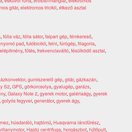
a
,
esküvői ruha
,
erősítő+hangfal
,
elektromos
mos gitár
,
elektromos tricikli
,
étkező asztal
a
,
fólia váz
,
fólia sátor
,
faipari gép
,
fémkereső
,
enyomó pad
,
futóbicikli
,
felni
,
fúrógép
,
filagoria
,
felépítmény
,
fűtés
,
frekvenciaváltó
,
fésülködő asztal
,
ázkonvektor
,
gumiszerelő gép
,
gitár
,
gázkazán
,
xy S2
,
GPS
,
görkorcsolya
,
gyalugép
,
garázs
,
ény
,
Galaxy Note 2
,
gyerek motor
,
galériaágy
,
gyerek
,
golyós fegyver
,
generátor
,
gyerek ágy
,
emez
,
húsdaráló
,
hajtómű
,
Husqvarna láncfűrész
,
villanymotor
,
Hajdú centrifuga
,
horgászbot
,
hűtőpult
,