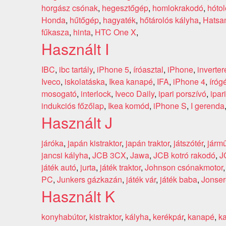
horgász csónak
,
hegesztőgép
,
homlokrakodó
,
hótol
Honda
,
hűtőgép
,
hagyaték
,
hőtárolós kályha
,
Hatsa
fűkasza
,
hinta
,
HTC One X
,
Használt I
IBC
,
ibc tartály
,
iPhone 5
,
íróasztal
,
iPhone
,
inverte
Iveco
,
iskolatáska
,
Ikea kanapé
,
IFA
,
iPhone 4
,
íróg
mosogató
,
interlock
,
Iveco Daily
,
ipari porszívó
,
ipar
indukciós főzőlap
,
Ikea komód
,
iPhone S
,
I gerenda
Használt J
járóka
,
japán kistraktor
,
japán traktor
,
játszótér
,
járm
jancsi kályha
,
JCB 3CX
,
Jawa
,
JCB kotró rakodó
,
J
játék autó
,
jurta
,
játék traktor
,
Johnson csónakmotor
PC
,
Junkers gázkazán
,
játék vár
,
játék baba
,
Jonser
Használt K
konyhabútor
,
kistraktor
,
kályha
,
kerékpár
,
kanapé
,
k