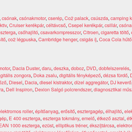
,
csónak
,
csónakmotor
,
cserép
,
Co2 palack
,
csúszda
,
camping k
ktiv
,
Cruiser kerékpár
,
céltávcső
,
Csepel kerékpár
,
csillár
,
csóna
szterga
,
csőhajlító
,
csavarkompresszor
,
Citroen
,
cigaretta töltő
,
ítő
,
co2 légpuska
,
Cambridge henger
,
csigás íj
,
Coca Cola hűtő
motor
,
Dacia Duster
,
daru
,
deszka
,
doboz
,
DVD
,
dobfelszerelés
,
igitális zongora
,
Doka zsalu
,
digitális fényképező
,
dézsa fürdő
,
őző
,
Diesel
,
Dacia
,
diesel kistraktor
,
dízel aggregátor
,
DJ keverő
ra
,
Dell Inspiron
,
Dexion Salgó polcrendszer
,
diagnosztikai műs
elektromos roller
,
építőanyag
,
erősítő
,
esztergagép
,
élhajlító
,
ele
 gép
,
E 400 eszterga
,
eszterga tokmány
,
emelő
,
étkező asztal
,
ét
EAN 1000 eszterga
,
ezüst
,
elliptikus tréner
,
ékszíjtárcsa
,
elektro