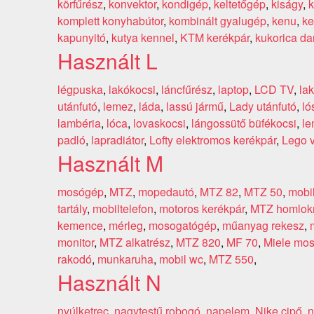
körfűrész
,
konvektor
,
kondigép
,
keltetőgép
,
kiságy
,
k
komplett konyhabútor
,
kombinált gyalugép
,
kenu
,
ke
kapunyitó
,
kutya kennel
,
KTM kerékpár
,
kukorica da
Használt L
légpuska
,
lakókocsi
,
láncfűrész
,
laptop
,
LCD TV
,
la
utánfutó
,
lemez
,
láda
,
lassú jármű
,
Lady utánfutó
,
ló
lambéria
,
lóca
,
lovaskocsi
,
lángossütő büfékocsi
,
le
padló
,
lapradiátor
,
Lofty elektromos kerékpár
,
Lego 
Használt M
mosógép
,
MTZ
,
mopedautó
,
MTZ 82
,
MTZ 50
,
mobi
tartály
,
mobiltelefon
,
motoros kerékpár
,
MTZ homlok
kemence
,
mérleg
,
mosogatógép
,
műanyag rekesz
,
monitor
,
MTZ alkatrész
,
MTZ 820
,
MF 70
,
Miele mo
rakodó
,
munkaruha
,
mobil wc
,
MTZ 550
,
Használt N
nyúlketrec
,
nagytestű robogó
,
napelem
,
Nike cipő
,
n