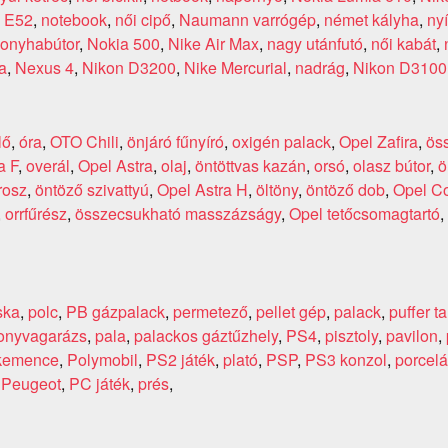
 E52
,
notebook
,
női cipő
,
Naumann varrógép
,
német kályha
,
ny
onyhabútor
,
Nokia 500
,
Nike Air Max
,
nagy utánfutó
,
női kabát
,
a
,
Nexus 4
,
Nikon D3200
,
Nike Mercurial
,
nadrág
,
Nikon D3100
lő
,
óra
,
OTO Chili
,
önjáró fűnyíró
,
oxigén palack
,
Opel Zafira
,
öss
a F
,
overál
,
Opel Astra
,
olaj
,
öntöttvas kazán
,
orsó
,
olasz bútor
,
ö
rosz
,
öntöző szivattyú
,
Opel Astra H
,
öltöny
,
öntöző dob
,
Opel Co
,
orrfűrész
,
összecsukható masszázságy
,
Opel tetőcsomagtartó
,
ska
,
polc
,
PB gázpalack
,
permetező
,
pellet gép
,
palack
,
puffer ta
onyvagarázs
,
pala
,
palackos gáztűzhely
,
PS4
,
pisztoly
,
pavilon
,
 kemence
,
Polymobil
,
PS2 játék
,
plató
,
PSP
,
PS3 konzol
,
porcel
,
Peugeot
,
PC játék
,
prés
,