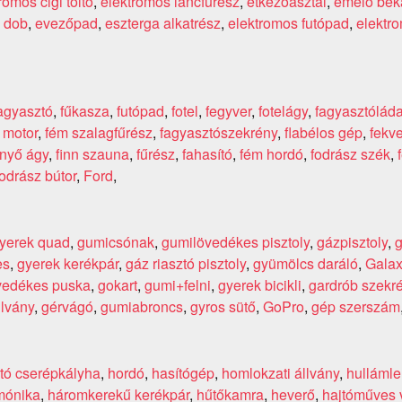
romos cigi töltő
,
elektromos láncfűrész
,
étkezőasztal
,
emelö bék
 dob
,
evezőpad
,
eszterga alkatrész
,
elektromos futópad
,
elektro
agyasztó
,
fűkasza
,
futópad
,
fotel
,
fegyver
,
fotelágy
,
fagyasztólád
 motor
,
fém szalagfűrész
,
fagyasztószekrény
,
flabélos gép
,
fekv
enyő ágy
,
finn szauna
,
fűrész
,
fahasító
,
fém hordó
,
fodrász szék
,
fodrász bútor
,
Ford
,
yerek quad
,
gumicsónak
,
gumilövedékes pisztoly
,
gázpisztoly
,
g
es
,
gyerek kerékpár
,
gáz riasztó pisztoly
,
gyümölcs daráló
,
Gala
vedékes puska
,
gokart
,
gumi+felni
,
gyerek bicikli
,
gardrób szekr
llvány
,
gérvágó
,
gumiabroncs
,
gyros sütő
,
GoPro
,
gép szerszám
tó cserépkályha
,
hordó
,
hasítógép
,
homlokzati állvány
,
hulláml
mónika
,
háromkerekű kerékpár
,
hűtőkamra
,
heverő
,
hajtóműves 