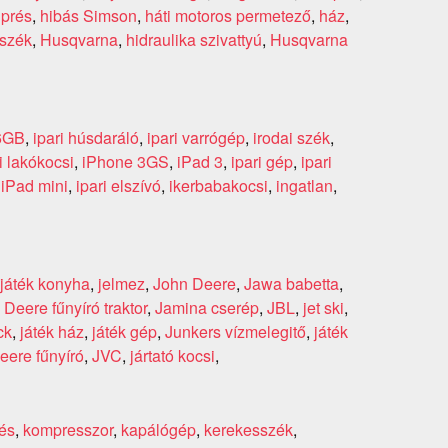
 prés
,
hibás Simson
,
háti motoros permetező
,
ház
,
aszék
,
Husqvarna
,
hidraulika szivattyú
,
Husqvarna
6GB
,
ipari húsdaráló
,
ipari varrógép
,
irodai szék
,
i lakókocsi
,
iPhone 3GS
,
iPad 3
,
ipari gép
,
ipari
,
iPad mini
,
ipari elszívó
,
ikerbabakocsi
,
ingatlan
,
játék konyha
,
jelmez
,
John Deere
,
Jawa babetta
,
Deere fűnyíró traktor
,
Jamina cserép
,
JBL
,
jet ski
,
ck
,
játék ház
,
játék gép
,
Junkers vízmelegitő
,
játék
eere fűnyíró
,
JVC
,
jártató kocsi
,
tés
,
kompresszor
,
kapálógép
,
kerekesszék
,