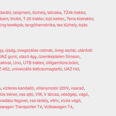
daráló
,
talajmaró
,
tűzhely
,
talicska
,
TZ4k traktor
,
abant
,
tricikli
,
T-25 traktor
,
tojó ketrec
,
Terra kistraktor
,
king kerékpár
,
tangóharmónika
,
tea tűzhely
,
tojás
gy
,
újság
,
üvegszálas csónak
,
üveg asztal
,
utánfutó
UAZ gumi
,
utazó ágy
,
üzemképtelen Simson
,
akival
,
Uno
,
UTB traktor
,
ülőgarnitúra bútor
,
Z-452
,
univerzális tetőcsomagtartó
,
UAZ híd
,
a
,
vízteres kandalló
,
villanymotor 220V
,
vascső
,
iós tréner
,
vas ajtó
,
VW
,
V tárcsa
,
vésőgép
,
vágó
,
vadász fegyver
,
vas tartály
,
vitrin
,
vizes vágó
,
swagen Transporter T4
,
Volkswagen T4
,