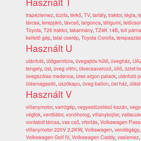
Használt T
trapézlemez
,
tüzifa
,
térkő
,
TV
,
tartály
,
traktor
,
tégla
,
t
tárcsa
,
terepjáró
,
távcső
,
targonca
,
téligumi
,
tetőcso
Toyota
,
T25 traktor
,
takarmány
,
TZ4K 14B
,
toll párn
keltető gép
,
tatai cserép
,
Toyota Corolla
,
terepasztal
Használt U
utánfutó
,
ülőgarnitúra
,
üvegajtós hűtő
,
üvegház
,
UA
tengely
,
üst
,
üveg vitrin
,
ütvecsavarozó
,
üllő
,
üzlet 
üvegszálas medence
,
üres argon palack
,
utánfutó p
ülésmagasító
,
úszókapu
,
üveg ballon
,
üst ház
,
ülés
Használt V
villanymotor
,
varrógép
,
vegyestüzelésű kazán
,
vegy
végfok
,
ventilátor
,
vonóhorog
,
villanybojler
,
vattacuk
vontatott tárcsa
,
vas cső
,
vitorlás
,
Volkswagen Pass
villanymotor 220V 2,2KW
,
Volkswagen
,
vendégágy
Volkswagen Golf IV
,
Volkswagen Caddy
,
vaslemez
,