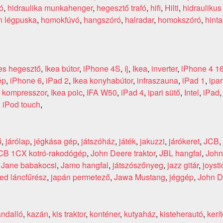
ó
,
hidraulika munkahenger
,
hegesztő trafó
,
hifi
,
Hilti
,
hidraulikus
n légpuska
,
homokfúvó
,
hangszóró
,
halradar
,
homokszóró
,
hint
res hegesztő
,
Ikea bútor
,
iPhone 4S
,
íj
,
Ikea
,
inverter
,
iPhone 4 1
ép
,
iPhone 6
,
iPad 2
,
Ikea konyhabútor
,
infraszauna
,
iPad 1
,
ipar
i kompresszor
,
Ikea polc
,
IFA W50
,
iPad 4
,
ipari sütő
,
Intel
,
iPad
,
iPod touch
,
ű
,
járólap
,
jégkása gép
,
játszóház
,
játék
,
jakuzzi
,
járókeret
,
JCB
,
CB 1CX kotró-rakodógép
,
John Deere traktor
,
JBL hangfal
,
John 
,
Jane babakocsi
,
Jamo hangfal
,
játszószőnyeg
,
jazz gitár
,
joysti
ed láncfűrész
,
japán permetező
,
Jawa Mustang
,
jéggép
,
John D
andalló
,
kazán
,
kis traktor
,
konténer
,
kutyaház
,
kisteherautó
,
kerí