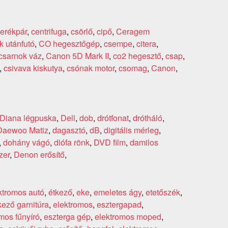
erékpár
,
centrifuga
,
csörlő
,
cipő
,
Ceragem
k utánfutó
,
CO hegesztőgép
,
csempe
,
citera
,
csarnok váz
,
Canon 5D Mark II
,
co2 hegesztő
,
csap
,
,
csivava kiskutya
,
csónak motor
,
csomag
,
Canon
,
Diana légpuska
,
Dell
,
dob
,
drótfonat
,
drótháló
,
Daewoo Matiz
,
dagasztó
,
dB
,
digitális mérleg
,
,
dohány vágó
,
diófa rönk
,
DVD film
,
damilos
zer
,
Denon erősítő
,
ktromos autó
,
étkező
,
eke
,
emeletes ágy
,
etetőszék
,
kező garnitúra
,
elektromos
,
esztergapad
,
mos fűnyíró
,
eszterga gép
,
elektromos moped
,