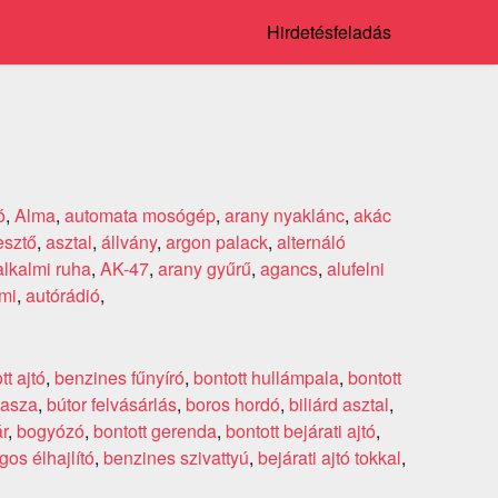
Hirdetésfeladás
ó
,
Alma
,
automata mosógép
,
arany nyaklánc
,
akác
esztő
,
asztal
,
állvány
,
argon palack
,
alternáló
alkalmi ruha
,
AK-47
,
arany gyűrű
,
agancs
,
alufelni
mi
,
autórádió
,
tt ajtó
,
benzines fűnyíró
,
bontott hullámpala
,
bontott
kasza
,
bútor felvásárlás
,
boros hordó
,
biliárd asztal
,
r
,
bogyózó
,
bontott gerenda
,
bontott bejárati ajtó
,
os élhajlító
,
benzines szivattyú
,
bejárati ajtó tokkal
,