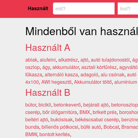
Használt
Mindenből van használ
Használt A
ablak
,
alufelni
,
alkatrész
,
ajtó
,
autó tulajdonostól
,
ág
oszlop
,
ágy
,
akkumulátor
,
asztali körfűrész
,
agyváltó
fűkasza
,
alternáló kasza
,
adagoló
,
alu csónak
,
autó
4x100
,
AWI hegesztő
,
Akkumulátor töltő
,
alumínium 
Használt B
bútor
,
bicikli
,
betonkeverő
,
bejárati ajtó
,
betonoszlop
cserép
,
bőr ülőgarnitúra
,
BMX
,
brikett prés
,
borosho
beltéri ajtó
,
bukósisak
,
békéscsabai cserép
,
benzine
bunda
,
billenős pótkocsi
,
büfé autó
,
Bobcat
,
Bramac
BMW
,
bontott kerítés
,