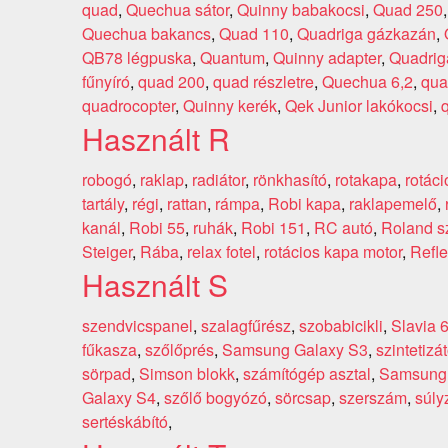
quad
,
Quechua sátor
,
Quinny babakocsi
,
Quad 250
Quechua bakancs
,
Quad 110
,
Quadriga gázkazán
,
QB78 légpuska
,
Quantum
,
Quinny adapter
,
Quadriga
fűnyíró
,
quad 200
,
quad részletre
,
Quechua 6,2
,
qua
quadrocopter
,
Quinny kerék
,
Qek Junior lakókocsi
,
Használt R
robogó
,
raklap
,
radiátor
,
rönkhasító
,
rotakapa
,
rotác
tartály
,
régi
,
rattan
,
rámpa
,
Robi kapa
,
raklapemelő
,
kanál
,
Robi 55
,
ruhák
,
Robi 151
,
RC autó
,
Roland sz
Steiger
,
Rába
,
relax fotel
,
rotácios kapa motor
,
Refle
Használt S
szendvicspanel
,
szalagfűrész
,
szobabicikli
,
Slavia 
fűkasza
,
szőlőprés
,
Samsung Galaxy S3
,
szintetizát
sörpad
,
Simson blokk
,
számítógép asztal
,
Samsung 
Galaxy S4
,
szőlő bogyózó
,
sörcsap
,
szerszám
,
súly
sertéskábító
,