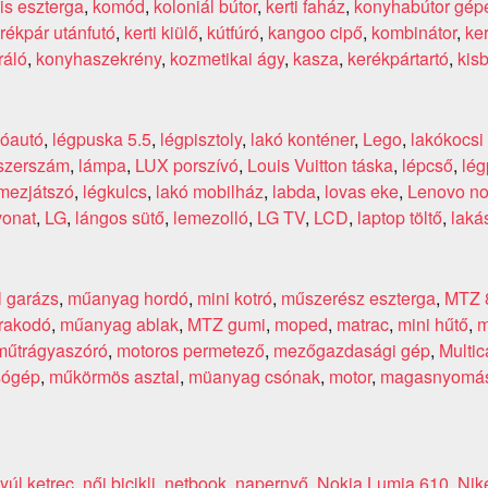
is eszterga
,
komód
,
koloniál bútor
,
kerti faház
,
konyhabútor gép
rékpár utánfutó
,
kerti kiülő
,
kútfúró
,
kangoo cipő
,
kombinátor
,
ker
ráló
,
konyhaszekrény
,
kozmetikai ágy
,
kasza
,
kerékpártartó
,
kis
kóautó
,
légpuska 5.5
,
légpisztoly
,
lakó konténer
,
Lego
,
lakókocsi 
szerszám
,
lámpa
,
LUX porszívó
,
Louis Vuitton táska
,
lépcső
,
lég
mezjátszó
,
légkulcs
,
lakó mobilház
,
labda
,
lovas eke
,
Lenovo no
vonat
,
LG
,
lángos sütő
,
lemezolló
,
LG TV
,
LCD
,
laptop töltő
,
laká
l garázs
,
műanyag hordó
,
mini kotró
,
műszerész eszterga
,
MTZ 
rakodó
,
műanyag ablak
,
MTZ gumi
,
moped
,
matrac
,
mini hűtő
,
m
műtrágyaszóró
,
motoros permetező
,
mezőgazdasági gép
,
Multic
sógép
,
műkörmös asztal
,
müanyag csónak
,
motor
,
magasnyomá
yúl ketrec
,
női bicikli
,
netbook
,
napernyő
,
Nokia Lumia 610
,
Nik