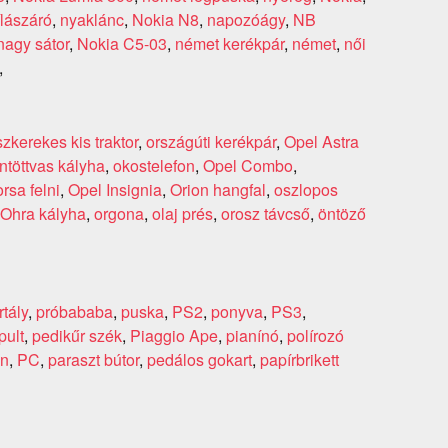
ílászáró
,
nyaklánc
,
Nokia N8
,
napozóágy
,
NB
nagy sátor
,
Nokia C5-03
,
német kerékpár
,
német
,
női
,
zkerekes kis traktor
,
országúti kerékpár
,
Opel Astra
ntöttvas kályha
,
okostelefon
,
Opel Combo
,
rsa felni
,
Opel Insignia
,
Orion hangfal
,
oszlopos
Ohra kályha
,
orgona
,
olaj prés
,
orosz távcső
,
öntöző
rtály
,
próbababa
,
puska
,
PS2
,
ponyva
,
PS3
,
pult
,
pedikűr szék
,
Piaggio Ape
,
pianínó
,
polírozó
án
,
PC
,
paraszt bútor
,
pedálos gokart
,
papírbrikett