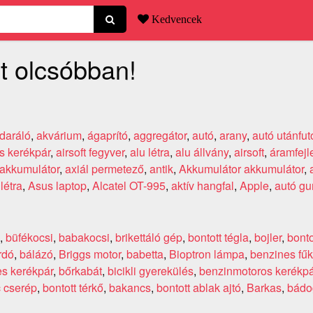
Kedvencek
t olcsóbban!
daráló
,
akvárium
,
ágaprító
,
aggregátor
,
autó
,
arany
,
autó utánfut
s kerékpár
,
airsoft fegyver
,
alu létra
,
alu állvány
,
airsoft
,
áramfejl
 akkumulátor
,
axiál permetező
,
antik
,
Akkumulátor akkumulátor
,
létra
,
Asus laptop
,
Alcatel OT-995
,
aktív hangfal
,
Apple
,
autó gu
,
büfékocsi
,
babakocsi
,
brikettáló gép
,
bontott tégla
,
bojler
,
bonto
rdó
,
bálázó
,
Briggs motor
,
babetta
,
Bioptron lámpa
,
benzines fű
s kerékpár
,
bőrkabát
,
bicikli gyerekülés
,
benzinmotoros kerékpá
 cserép
,
bontott térkő
,
bakancs
,
bontott ablak ajtó
,
Barkas
,
bádog