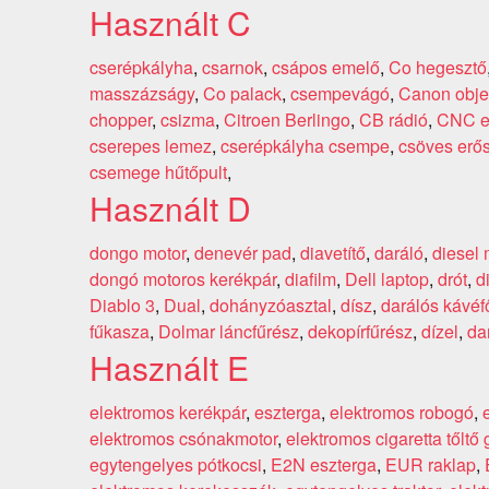
Használt C
cserépkályha
,
csarnok
,
csápos emelő
,
Co hegesztő
masszázságy
,
Co palack
,
csempevágó
,
Canon obje
chopper
,
csizma
,
Citroen Berlingo
,
CB rádió
,
CNC e
cserepes lemez
,
cserépkályha csempe
,
csöves erős
csemege hűtőpult
,
Használt D
dongo motor
,
denevér pad
,
diavetítő
,
daráló
,
diesel 
dongó motoros kerékpár
,
diafilm
,
Dell laptop
,
drót
,
d
Diablo 3
,
Dual
,
dohányzóasztal
,
dísz
,
darálós kávéf
fűkasza
,
Dolmar láncfűrész
,
dekopírfűrész
,
dízel
,
da
Használt E
elektromos kerékpár
,
eszterga
,
elektromos robogó
,
elektromos csónakmotor
,
elektromos cigaretta tőltő
egytengelyes pótkocsi
,
E2N eszterga
,
EUR raklap
,