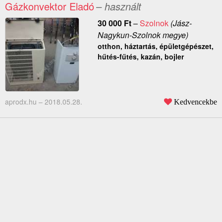
Gázkonvektor Eladó
– használt
30 000
Ft
–
Szolnok
(Jász-
Nagykun-Szolnok megye)
otthon, háztartás, épületgépészet,
hűtés-fűtés, kazán, bojler
aprodx.hu –
2018.05.28.
Kedvencekbe