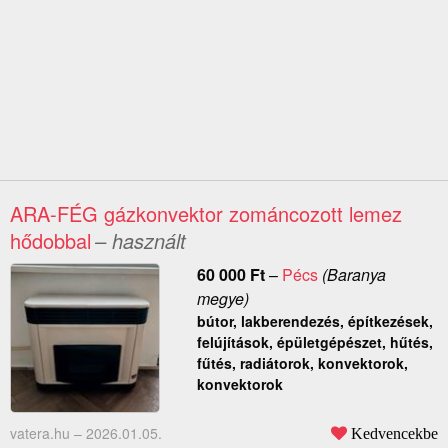
ARA-FÉG gázkonvektor zománcozott lemez
hődobbal
– használt
60 000
Ft
–
Pécs
(Baranya
megye)
bútor, lakberendezés, építkezések,
felújítások, épületgépészet, hűtés,
fűtés, radiátorok, konvektorok,
konvektorok
vatera.hu –
2026.01.05.
Kedvencekbe