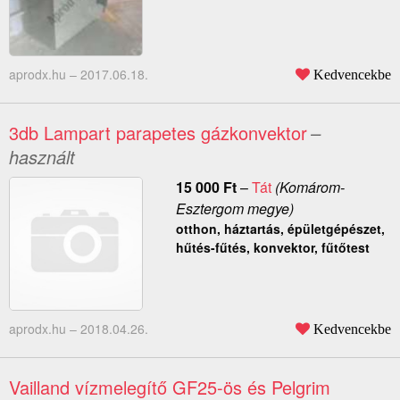
aprodx.hu –
2017.06.18.
Kedvencekbe
3db Lampart parapetes gázkonvektor
–
használt
15 000
Ft
–
Tát
(Komárom-
Esztergom megye)
otthon, háztartás, épületgépészet,
hűtés-fűtés, konvektor, fűtőtest
aprodx.hu –
2018.04.26.
Kedvencekbe
Vailland vízmelegítő GF25-ös és Pelgrim