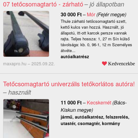
07 tetőcsomagtartó - zárható
– jó állapotban
30 000
Ft
–
Mór
(Fejér megye)
Thule zárható tetőcsomagtartó szett,
kettő kulcs van hozzá. Használt, jó
állapotú, itt-ott karcok persze vannak
rajta. Teljes hossza: 1, 27 m Sín külső
távolsága: kb. 0, 96-1, 12 m Személyes
átvéte...
autóalkatrész
maxapro.hu –
2025.09.22.
Kedvencekbe
Tetőcsomagtartó univerzális tetőkorlátos autóra!
– használt
11 000
Ft
–
Kecskemét
(Bács-
Kiskun megye)
jármű, autóalkatrész, felszerelés,
utastér, csomagtér, kormány