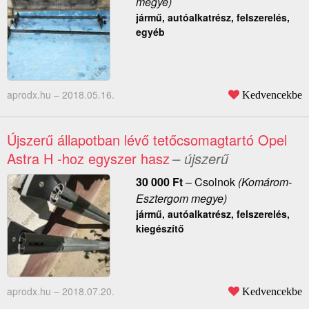
megye)
jármű, autóalkatrész, felszerelés,
egyéb
aprodx.hu –
2018.05.16.
Kedvencekbe
Újszerű állapotban lévő tetőcsomagtartó Opel
Astra H -hoz egyszer hasz
– újszerű
30 000
Ft
–
Csolnok
(Komárom-
Esztergom megye)
jármű, autóalkatrész, felszerelés,
kiegészítő
aprodx.hu –
2018.07.20.
Kedvencekbe