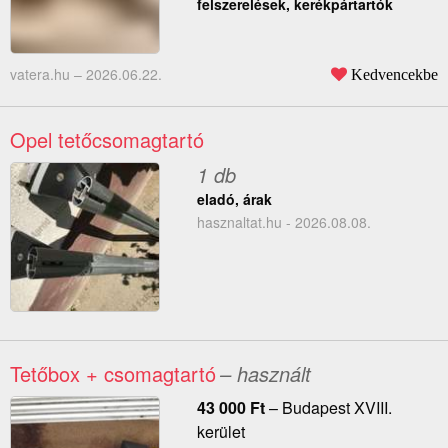
felszerelések, kerékpártartók
vatera.hu –
2026.06.22.
Kedvencekbe
Opel tetőcsomagtartó
1 db
eladó, árak
hasznaltat.hu - 2026.08.08.
Tetőbox + csomagtartó
– használt
43 000
Ft
–
Budapest XVIII.
kerület