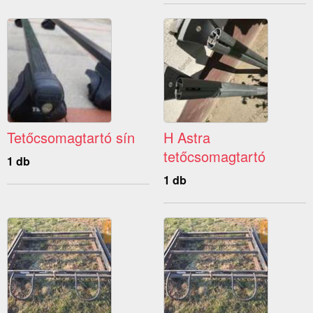
Tetőcsomagtartó sín
H Astra
tetőcsomagtartó
1 db
1 db