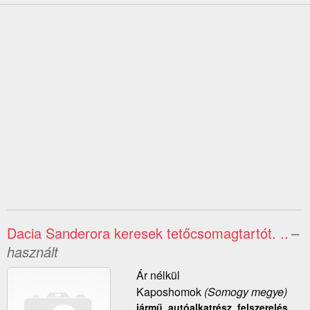
Dacia Sanderora keresek tetőcsomagtartót. ..
–
használt
Ár nélkül
Kaposhomok
(Somogy megye)
jármű, autóalkatrész, felszerelés,