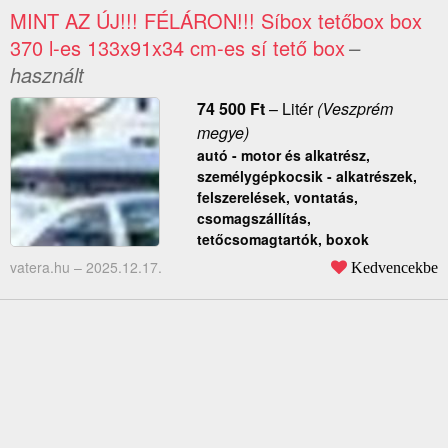
MINT AZ ÚJ!!! FÉLÁRON!!! Síbox tetőbox box
370 l-es 133x91x34 cm-es sí tető box
–
használt
74 500
Ft
–
Litér
(Veszprém
megye)
autó - motor és alkatrész,
személygépkocsik - alkatrészek,
felszerelések, vontatás,
csomagszállítás,
tetőcsomagtartók, boxok
vatera.hu –
2025.12.17.
Kedvencekbe