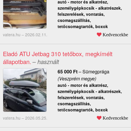
autó - motor és alkatrész,
személygépkocsik - alkatrészek,
felszerelések, vontatás,
csomagszállítás,
tetőcsomagtartók, boxok
vatera.hu –
2026.02.11.
Kedvencekbe
Eladó ATU Jetbag 310 tetőbox, megkímélt
állapotban.
– használt
65 000
Ft
–
Sümegprága
(Veszprém megye)
autó - motor és alkatrész,
személygépkocsik - alkatrészek,
felszerelések, vontatás,
csomagszállítás,
tetőcsomagtartók, boxok
vatera.hu –
2026.05.25.
Kedvencekbe