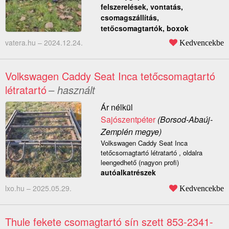
felszerelések, vontatás,
csomagszállítás,
tetőcsomagtartók, boxok
vatera.hu –
2024.12.24.
Kedvencekbe
Volkswagen Caddy Seat Inca tetőcsomagtartó
létratartó
– használt
Ár nélkül
Sajószentpéter
(Borsod-Abaúj-
Zemplén megye)
Volkswagen Caddy Seat Inca
tetőcsomagtartó létratartó , oldalra
leengedhető (nagyon profi)
autóalkatrészek
lxo.hu –
2025.05.29.
Kedvencekbe
Thule fekete csomagtartó sín szett 853-2341-