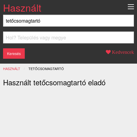
Használt
Kedvencek
HASZNÁLT
JELENLEGI:
TETŐCSOMAGTARTÓ
Használt tetőcsomagtartó eladó