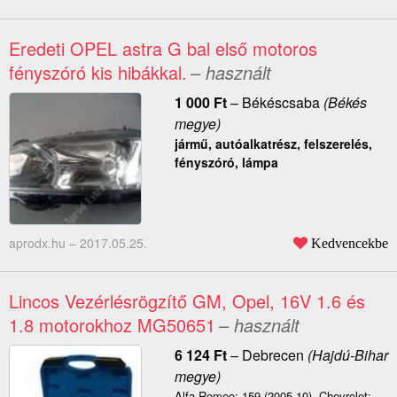
Eredeti OPEL astra G bal első motoros
fényszóró kis hibákkal.
– használt
1 000
Ft
–
Békéscsaba
(Békés
megye)
jármű, autóalkatrész, felszerelés,
fényszóró, lámpa
aprodx.hu –
2017.05.25.
Kedvencekbe
Lincos Vezérlésrögzítő GM, Opel, 16V 1.6 és
1.8 motorokhoz MG50651
– használt
6 124
Ft
–
Debrecen
(Hajdú-Bihar
megye)
Alfa Romeo: 159 (2005-10). Chevrolet: