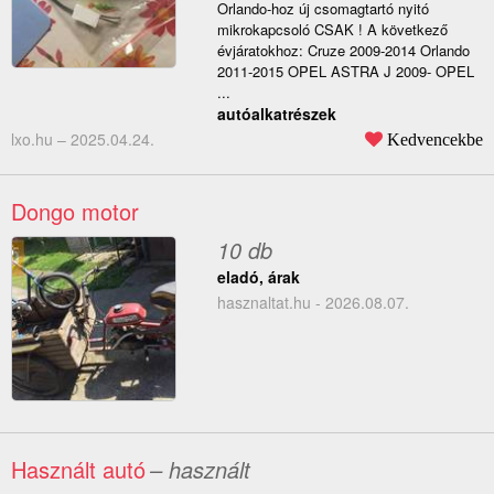
Orlando-hoz új csomagtartó nyitó
mikrokapcsoló CSAK ! A következő
évjáratokhoz: Cruze 2009-2014 Orlando
2011-2015 OPEL ASTRA J 2009- OPEL
...
autóalkatrészek
lxo.hu –
2025.04.24.
Kedvencekbe
Dongo motor
10 db
eladó, árak
hasznaltat.hu - 2026.08.07.
Használt autó
– használt