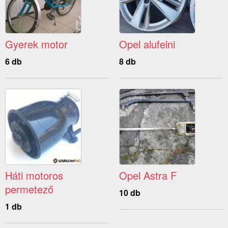
Gyerek motor
Opel alufelni
6 db
8 db
Háti motoros
Opel Astra F
permetező
10 db
1 db