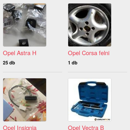
Opel Astra H
Opel Corsa felni
25 db
1 db
Opel Insignia
Opel Vectra B