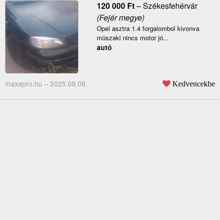
120 000
Ft
–
Székesfehérvár
(Fejér megye)
Opel asztra 1.4 forgalombol kivonva
müszaki nincs motor jó...
autó
maxapro.hu –
2025.08.08.
Kedvencekbe