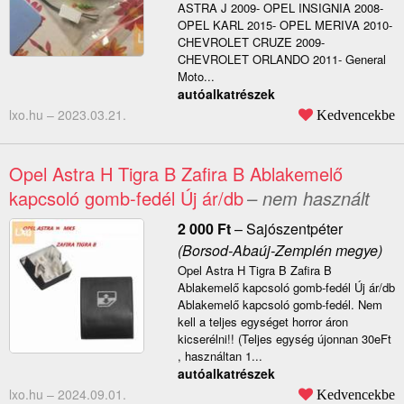
ASTRA J 2009- OPEL INSIGNIA 2008-
OPEL KARL 2015- OPEL MERIVA 2010-
CHEVROLET CRUZE 2009-
CHEVROLET ORLANDO 2011- General
Moto...
autóalkatrészek
lxo.hu –
2023.03.21.
Kedvencekbe
Opel Astra H Tigra B Zafira B Ablakemelő
kapcsoló gomb-fedél Új ár/db
– nem használt
2 000
Ft
–
Sajószentpéter
(Borsod-Abaúj-Zemplén megye)
Opel Astra H Tigra B Zafira B
Ablakemelő kapcsoló gomb-fedél Új ár/db
Ablakemelő kapcsoló gomb-fedél. Nem
kell a teljes egységet horror áron
kicserélni!! (Teljes egység újonnan 30eFt
, használtan 1...
autóalkatrészek
lxo.hu –
2024.09.01.
Kedvencekbe