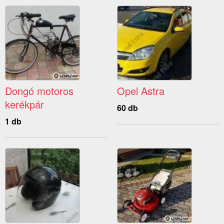
Dongó motoros
Opel Astra
kerékpár
60 db
1 db