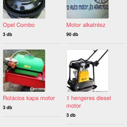
Opel Combo
Motor alkatrész
3 db
90 db
Rotácios kapa motor
1 hengeres diesel
motor
3 db
3 db