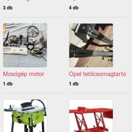
3 db
4 db
Mosógép motor
Opel tetőcsomagtartó
1 db
1 db