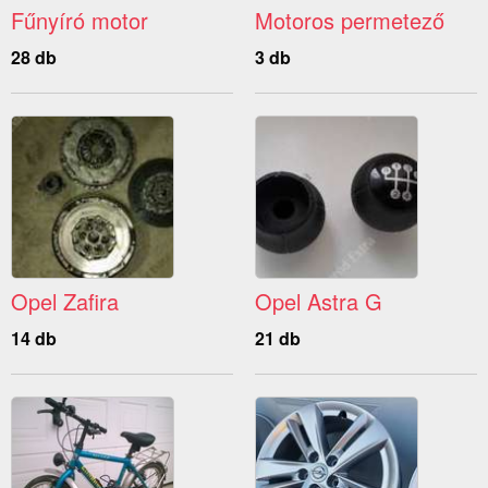
Fűnyíró motor
Motoros permetező
28 db
3 db
Opel Zafira
Opel Astra G
14 db
21 db