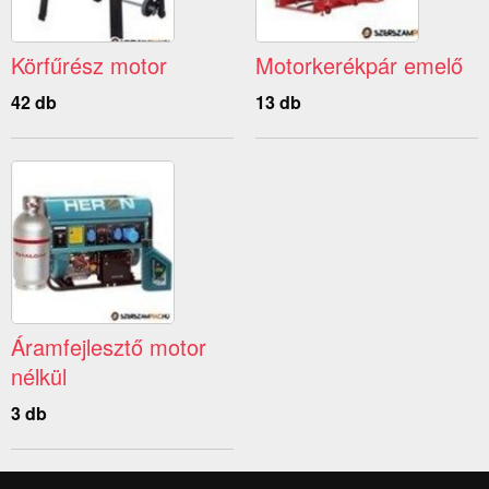
Körfűrész motor
Motorkerékpár emelő
42 db
13 db
Áramfejlesztő motor
nélkül
3 db