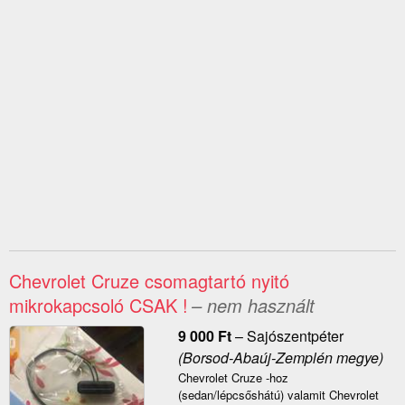
Chevrolet Cruze csomagtartó nyitó
mikrokapcsoló CSAK !
– nem használt
9 000
Ft
–
Sajószentpéter
(Borsod-Abaúj-Zemplén megye)
Chevrolet Cruze -hoz
(sedan/lépcsőshátú) valamit Chevrolet