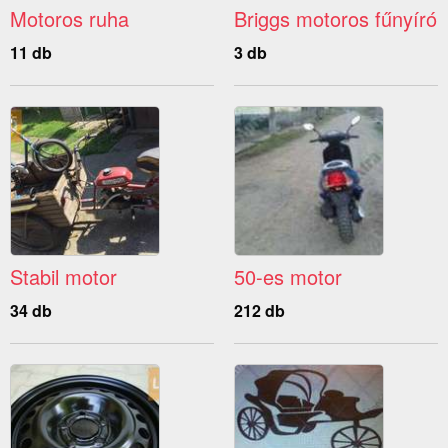
Motoros ruha
Briggs motoros fűnyíró
11 db
3 db
Stabil motor
50-es motor
34 db
212 db