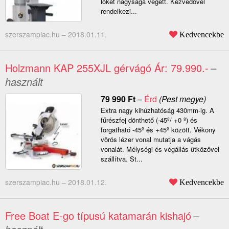
lõket nagysága végett. Kézvédõvel
rendelkezi...
szerszampiac.hu –
2018.01.11.
Kedvencekbe
Holzmann KAP 255XJL gérvágó Ár: 79.990.-
–
használt
79 990
Ft
–
Érd
(Pest megye)
Extra nagy kihúzhatóság 430mm-ig. A
fűrészfej dönthető (-45º/ +0 º) és
forgatható -45º és +45º között. Vékony
vörös lézer vonal mutatja a vágás
vonalát. Mélységi és végállás ütközővel
szállítva. St...
szerszampiac.hu –
2018.01.12.
Kedvencekbe
Free Boat E-go típusú katamarán kishajó
–