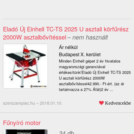
Eladó Új Einhell TC-TS 2025 U asztali körfűrész
2000W asztalbővítéssel
– nem használt
Ár nélkül
Budapest X. kerület
Minden Einhell gépet 2 év hivatalos
magyarországi garanciával
értékesítünk!Eladó Új Einhell TC-TS 2025
U asztali körfűrész 2000W
asztalbővítéssel42.990.- Ft-ért. (az ár
tartalmazza a 27% Áfát)2 év ...
szerszampiac.hu –
2018.01.10.
Kedvencekbe
Fűnyíró motor
34 db