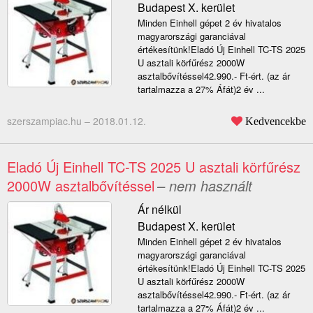
Budapest X. kerület
Minden Einhell gépet 2 év hivatalos
magyarországi garanciával
értékesítünk!Eladó Új Einhell TC-TS 2025
U asztali körfűrész 2000W
asztalbővítéssel42.990.- Ft-ért. (az ár
tartalmazza a 27% Áfát)2 év ...
szerszampiac.hu –
2018.01.12.
Kedvencekbe
Eladó Új Einhell TC-TS 2025 U asztali körfűrész
2000W asztalbővítéssel
– nem használt
Ár nélkül
Budapest X. kerület
Minden Einhell gépet 2 év hivatalos
magyarországi garanciával
értékesítünk!Eladó Új Einhell TC-TS 2025
U asztali körfűrész 2000W
asztalbővítéssel42.990.- Ft-ért. (az ár
tartalmazza a 27% Áfát)2 év ...