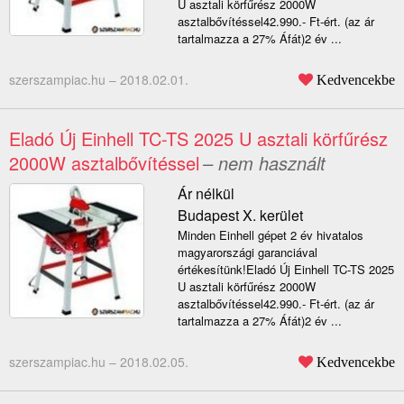
U asztali körfűrész 2000W
asztalbővítéssel42.990.- Ft-ért. (az ár
tartalmazza a 27% Áfát)2 év ...
szerszampiac.hu –
2018.02.01.
Kedvencekbe
Eladó Új Einhell TC-TS 2025 U asztali körfűrész
2000W asztalbővítéssel
– nem használt
Ár nélkül
Budapest X. kerület
Minden Einhell gépet 2 év hivatalos
magyarországi garanciával
értékesítünk!Eladó Új Einhell TC-TS 2025
U asztali körfűrész 2000W
asztalbővítéssel42.990.- Ft-ért. (az ár
tartalmazza a 27% Áfát)2 év ...
szerszampiac.hu –
2018.02.05.
Kedvencekbe