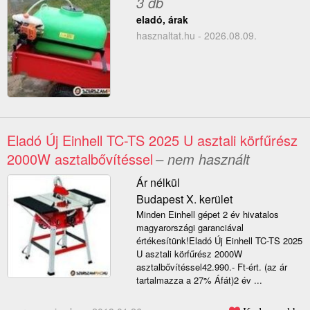
3 db
eladó, árak
hasznaltat.hu - 2026.08.09.
Eladó Új Einhell TC-TS 2025 U asztali körfűrész
2000W asztalbővítéssel
– nem használt
Ár nélkül
Budapest X. kerület
Minden Einhell gépet 2 év hivatalos
magyarországi garanciával
értékesítünk!Eladó Új Einhell TC-TS 2025
U asztali körfűrész 2000W
asztalbővítéssel42.990.- Ft-ért. (az ár
tartalmazza a 27% Áfát)2 év ...