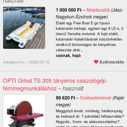
használt
1 000 000
Ft
–
Abádszalók
(Jász-
Nagykun-Szolnok megye)
Eladó egy Free Boat E-go típusú
katamarán kishajó, egyben egy 8 LE-s, 2
ütemű Yamaha motorral. A hajó stabil,
katamarán kialakításának köszönhetően
rendkívül biztonságos és kényelmes
választás akár...
csónak, hajó
maxapro.hu –
2026.05.12.
Kedvencekbe
OPTI Grind TS 305 tányéros csiszológép
fémmegmunkáláshoz
– használt
99 620
Ft
–
Székesfehérvár
(Fejér
megye)
Meggyõzõ érvek: minõség, hatékonyság
és kedvezõ ár: ? sokoldalú felhasználás?
Nagyoló-, finom- és alakcsiszoláshoz?
stabil és erõs gépezet? kiegyensúlyozott