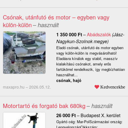
Csónak, utánfutó és motor – egyben vagy
külön-külön
– használt
1 350 000
Ft
–
Abádszalók
(Jász-
Nagykun-Szolnok megye)
Eladó csónak, utánfutó és motor egyben
vagy külön-külön is megvásárolható!
Eladásra kínálok egy stabil, masszív
kialakítású csónakot, amely erős
fartükörrel rendelkezik, így megbízhatóan
használhat...
csónak, hajó
maxapro.hu –
2026.05.12.
Kedvencekbe
Motortartó és forgató bak 680kg
– használt
26 000
Ft
–
Budapest X. kerület
Gyártó cég: Mar-PolSzármazási ország:
LengyelországCikkszám: