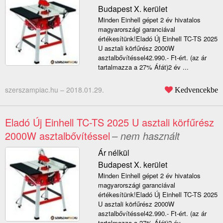
Budapest X. kerület
Minden Einhell gépet 2 év hivatalos
magyarországi garanciával
értékesítünk!Eladó Új Einhell TC-TS 2025
U asztali körfűrész 2000W
asztalbővítéssel42.990.- Ft-ért. (az ár
tartalmazza a 27% Áfát)2 év ...
szerszampiac.hu –
2018.01.29.
Kedvencekbe
Eladó Új Einhell TC-TS 2025 U asztali körfűrész
2000W asztalbővítéssel
– nem használt
Ár nélkül
Budapest X. kerület
Minden Einhell gépet 2 év hivatalos
magyarországi garanciával
értékesítünk!Eladó Új Einhell TC-TS 2025
U asztali körfűrész 2000W
asztalbővítéssel42.990.- Ft-ért. (az ár
tartalmazza a 27% Áfát)2 év ...