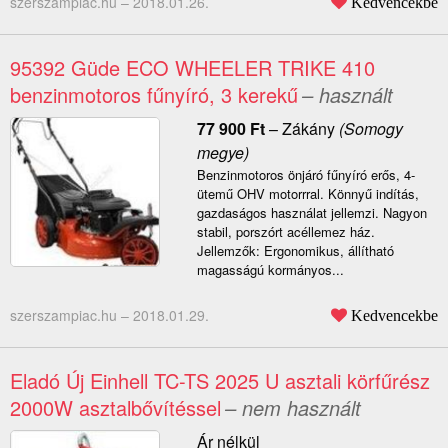
szerszampiac.hu –
2018.01.26.
Kedvencekbe
95392 Güde ECO WHEELER TRIKE 410
benzinmotoros fűnyíró, 3 kerekű
– használt
77 900
Ft
–
Zákány
(Somogy
megye)
Benzinmotoros önjáró fűnyíró erős, 4-
ütemű OHV motorrral. Könnyű indítás,
gazdaságos használat jellemzi. Nagyon
stabil, porszórt acéllemez ház.
Jellemzők: Ergonomikus, állítható
magasságú kormányos...
szerszampiac.hu –
2018.01.29.
Kedvencekbe
Eladó Új Einhell TC-TS 2025 U asztali körfűrész
2000W asztalbővítéssel
– nem használt
Ár nélkül