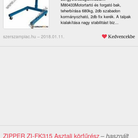
M80433Motortartó és forgató bak,
teherbírása 680kg, 2db szabadon
kormányozható, 2db fix kerék. A talpak
kialakítása nagy stabilitást biz...
szerszampiac.hu –
2018.01.11.
Kedvencekbe
ZIPPER ZI-FK315 Asztali körfűrész
– használt