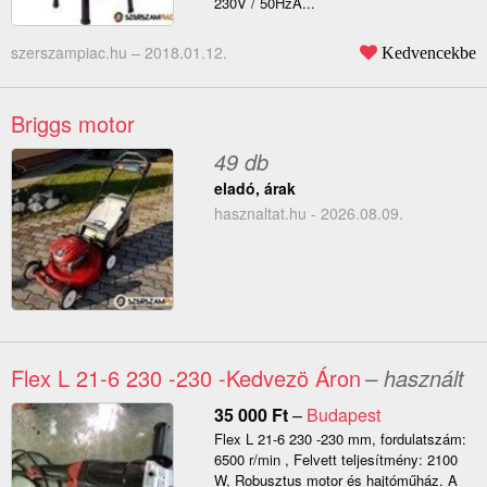
230V / 50HzA...
szerszampiac.hu –
2018.01.12.
Kedvencekbe
Briggs motor
49 db
eladó, árak
hasznaltat.hu - 2026.08.09.
Flex L 21-6 230 -230 -Kedvezö Áron
– használt
35 000
Ft
–
Budapest
Flex L 21-6 230 -230 mm, fordulatszám:
6500 r/min , Felvett teljesítmény: 2100
W, Robusztus motor és hajtóműház. A