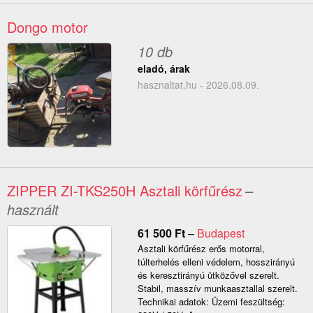
Dongo motor
10 db
eladó, árak
hasznaltat.hu - 2026.08.09.
ZIPPER ZI-TKS250H Asztali körfűrész
–
használt
61 500
Ft
–
Budapest
Asztali körfűrész erős motorral,
túlterhelés elleni védelem, hosszirányú
és keresztirányú ütközővel szerelt.
Stabil, masszív munkaasztallal szerelt.
Technikai adatok: Üzemi feszültség: