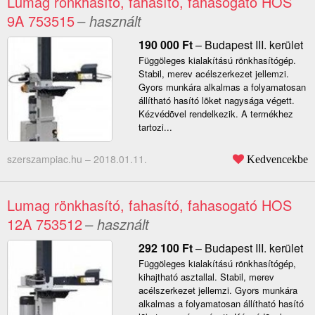
Lumag rönkhasító, fahasító, fahasogató HOS
9A 753515
– használt
190 000
Ft
–
Budapest III. kerület
Függöleges kialakítású rönkhasítógép.
Stabil, merev acélszerkezet jellemzi.
Gyors munkára alkalmas a folyamatosan
állítható hasító lõket nagysága végett.
Kézvédõvel rendelkezik. A termékhez
tartozi...
szerszampiac.hu –
2018.01.11.
Kedvencekbe
Lumag rönkhasító, fahasító, fahasogató HOS
12A 753512
– használt
292 100
Ft
–
Budapest III. kerület
Függöleges kialakítású rönkhasítógép,
kihajtható asztallal. Stabil, merev
acélszerkezet jellemzi. Gyors munkára
alkalmas a folyamatosan állítható hasító