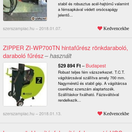
stabil és robusztus acél-hajtómű valamint
a fémsapkával védett orsócsapágy
jelentő...
szerszampiac.hu –
2018.01.07.
Kedvencekbe
ZIPPER ZI-WP700TN hintafűrész rönkdaraboló,
daraboló fűrész
– használt
529 894
Ft
–
Budapest
Robust teljes fém vázszerkezet. T.C.T.
vágótárcsával szállítva amely 700 mm.
Nagyméretű és stabil gép. A vágótárcsa
cseréhez szerszám alaptartozék.
Szállításkor fixálható. Fázisváltóval
rendelkezik...
szerszampiac.hu –
2018.01.13.
Kedvencekbe