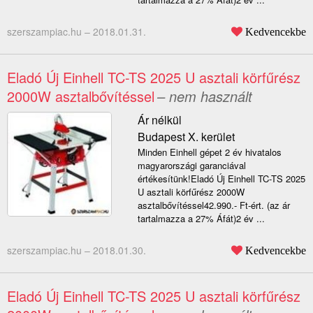
szerszampiac.hu –
2018.01.31.
Kedvencekbe
Eladó Új Einhell TC-TS 2025 U asztali körfűrész
2000W asztalbővítéssel
– nem használt
Ár nélkül
Budapest X. kerület
Minden Einhell gépet 2 év hivatalos
magyarországi garanciával
értékesítünk!Eladó Új Einhell TC-TS 2025
U asztali körfűrész 2000W
asztalbővítéssel42.990.- Ft-ért. (az ár
tartalmazza a 27% Áfát)2 év ...
szerszampiac.hu –
2018.01.30.
Kedvencekbe
Eladó Új Einhell TC-TS 2025 U asztali körfűrész