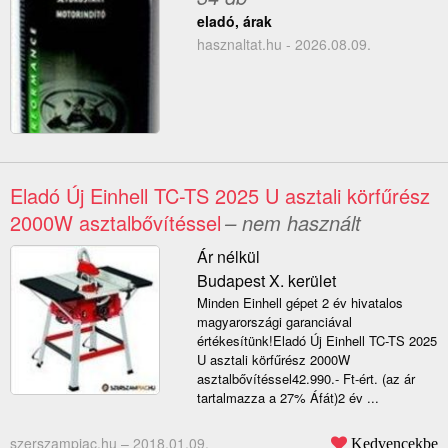
eladó, árak
hasznaltat.hu - 2026.08.09.
Eladó Új Einhell TC-TS 2025 U asztali körfűrész
2000W asztalbővítéssel
– nem használt
Ár nélkül
Budapest X. kerület
Minden Einhell gépet 2 év hivatalos
magyarországi garanciával
értékesítünk!Eladó Új Einhell TC-TS 2025
U asztali körfűrész 2000W
asztalbővítéssel42.990.- Ft-ért. (az ár
tartalmazza a 27% Áfát)2 év ...
szerszampiac.hu –
2018.01.09.
Kedvencekbe