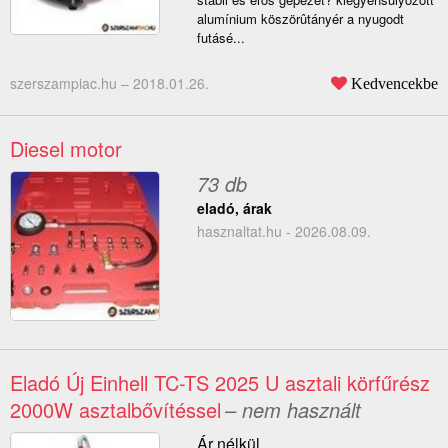
alumínium köszörûtányér a nyugodt
futásé...
szerszampiac.hu –
2018.01.26.
Kedvencekbe
Diesel motor
73 db
eladó, árak
hasznaltat.hu - 2026.08.09.
Eladó Új Einhell TC-TS 2025 U asztali körfűrész
2000W asztalbővítéssel
– nem használt
Ár nélkül