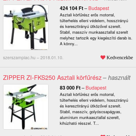
424 104
Ft
–
Budapest
Asztali körfűrész erős motorral,
túlterhelés elleni védelem, hosszirányú
és keresztirányú ütközővel szerelt.
Stabil, masszív munkaasztallal szerelt
melyhez tartozik egy kiegészító darab is.
A könny...
szerszampiac.hu –
2018.01.10.
Kedvencekbe
ZIPPER ZI-FKS250 Asztali körfűrész
– használt
83 000
Ft
–
Budapest
Asztali körfűrész erős motorral,
túlterhelés elleni védelem, hosszirányú
és keresztirányú ütközővel szerelt.
Stabil, masszív, golyóscsapágyas,
alumínium munkaasztallal szerelt,
kihúzható résszel. T...