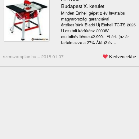
Budapest X. kerület
Minden Einhell gépet 2 év hivatalos
magyarországi garanciával
értékesítünk!Eladó Új Einhell TC-TS 2025
U asztali körfűrész 2000W
asztalbővítéssel42.990.- Ft-ért. (az ár
tartalmazza a 27% Áfát)2 év ...
szerszampiac.hu –
2018.01.07.
Kedvencekbe