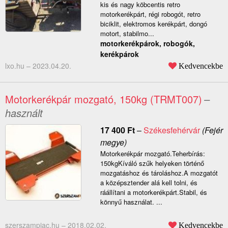
kis és nagy köbcentis retro
motorkerékpárt, régi robogót, retro
biciklit, elektromos kerékpárt, dongó
motort, stabilmo...
motorkerékpárok, robogók,
kerékpárok
lxo.hu –
2023.04.20.
Kedvencekbe
Motorkerékpár mozgató, 150kg (TRMT007)
–
használt
17 400
Ft
–
Székesfehérvár
(Fejér
megye)
Motorkerékpár mozgató.Teherbírás:
150kgKíváló szűk helyeken történő
mozgatáshoz és tároláshoz.A mozgatót
a középsztender alá kell tolni, és
ráállítani a motorkerékpárt.Stabil, és
könnyű használat. ...
szerszampiac.hu –
2018.02.02.
Kedvencekbe