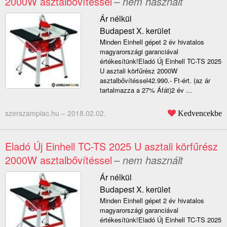
2000W asztalbővítéssel
– nem használt
Ár nélkül
Budapest X. kerület
Minden Einhell gépet 2 év hivatalos
magyarországi garanciával
értékesítünk!Eladó Új Einhell TC-TS 2025
U asztali körfűrész 2000W
asztalbővítéssel42.990.- Ft-ért. (az ár
tartalmazza a 27% Áfát)2 év ...
szerszampiac.hu –
2018.02.02.
Kedvencekbe
Eladó Új Einhell TC-TS 2025 U asztali körfűrész
2000W asztalbővítéssel
– nem használt
Ár nélkül
Budapest X. kerület
Minden Einhell gépet 2 év hivatalos
magyarországi garanciával
értékesítünk!Eladó Új Einhell TC-TS 2025