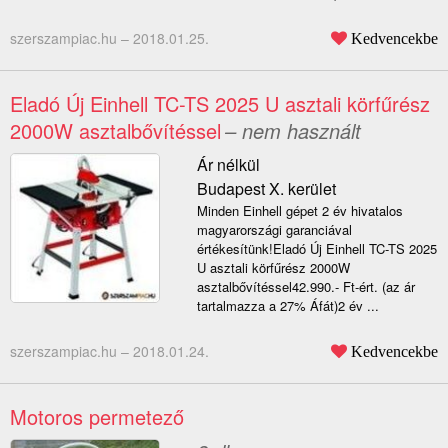
szerszampiac.hu –
2018.01.25.
Kedvencekbe
Eladó Új Einhell TC-TS 2025 U asztali körfűrész
2000W asztalbővítéssel
– nem használt
Ár nélkül
Budapest X. kerület
Minden Einhell gépet 2 év hivatalos
magyarországi garanciával
értékesítünk!Eladó Új Einhell TC-TS 2025
U asztali körfűrész 2000W
asztalbővítéssel42.990.- Ft-ért. (az ár
tartalmazza a 27% Áfát)2 év ...
szerszampiac.hu –
2018.01.24.
Kedvencekbe
Motoros permetező