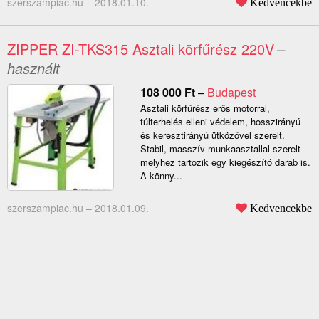
szerszampiac.hu –
2018.01.10.
Kedvencekbe
ZIPPER ZI-TKS315 Asztali körfűrész 220V
–
használt
108 000
Ft
–
Budapest
Asztali körfűrész erős motorral,
túlterhelés elleni védelem, hosszirányú
és keresztirányú ütközővel szerelt.
Stabil, masszív munkaasztallal szerelt
melyhez tartozik egy kiegészító darab is.
A könny...
szerszampiac.hu –
2018.01.09.
Kedvencekbe