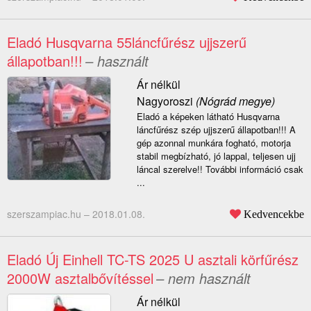
Eladó Husqvarna 55láncfűrész ujjszerű
állapotban!!!
– használt
Ár nélkül
Nagyoroszi
(Nógrád megye)
Eladó a képeken látható Husqvarna
láncfűrész szép ujjszerű állapotban!!! A
gép azonnal munkára fogható, motorja
stabil megbízható, jó lappal, teljesen ujj
láncal szerelve!! További információ csak
...
szerszampiac.hu –
2018.01.08.
Kedvencekbe
Eladó Új Einhell TC-TS 2025 U asztali körfűrész
2000W asztalbővítéssel
– nem használt
Ár nélkül