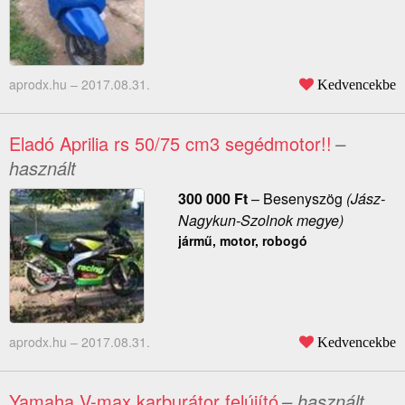
aprodx.hu –
2017.08.31.
Kedvencekbe
Eladó Aprilia rs 50/75 cm3 segédmotor!!
–
használt
300 000
Ft
–
Besenyszög
(Jász-
Nagykun-Szolnok megye)
jármű, motor, robogó
aprodx.hu –
2017.08.31.
Kedvencekbe
Yamaha V-max karburátor felújító
– használt