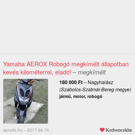
Yamaha AEROX Robogó megkímélt állapotban
kevés kilométerrel, eladó!
– megkímélt
180 000
Ft
–
Nagyhalász
(Szabolcs-Szatmár-Bereg megye)
jármű, motor, robogó
aprodx.hu –
2017.06.19.
Kedvencekbe