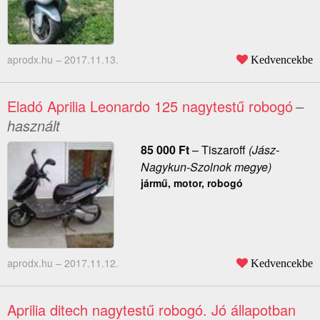
aprodx.hu –
2017.11.13.
Kedvencekbe
Eladó Aprilia Leonardo 125 nagytestű robogó
–
használt
85 000
Ft
–
Tiszaroff
(Jász-
Nagykun-Szolnok megye)
jármű, motor, robogó
aprodx.hu –
2017.11.12.
Kedvencekbe
Aprilia ditech nagytestű robogó. Jó állapotban