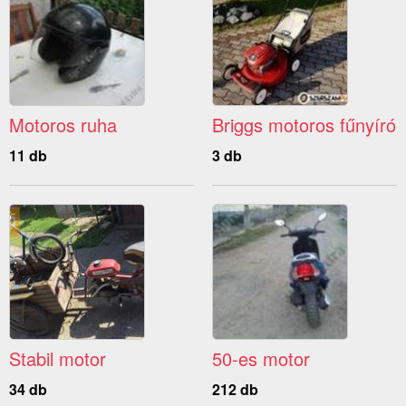
Motoros ruha
Briggs motoros fűnyíró
11 db
3 db
Stabil motor
50-es motor
34 db
212 db