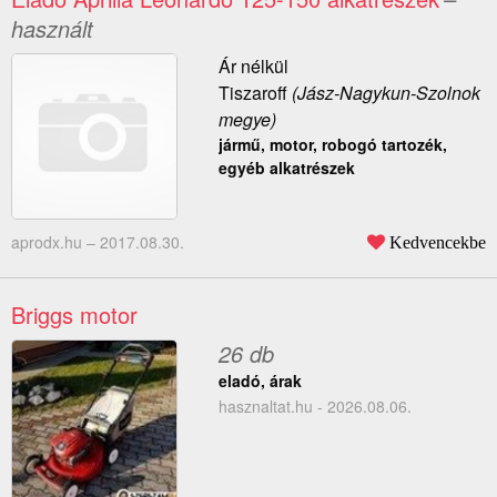
használt
Ár nélkül
Tiszaroff
(Jász-Nagykun-Szolnok
megye)
jármű, motor, robogó tartozék,
egyéb alkatrészek
aprodx.hu –
2017.08.30.
Kedvencekbe
Briggs motor
26 db
eladó, árak
hasznaltat.hu - 2026.08.06.