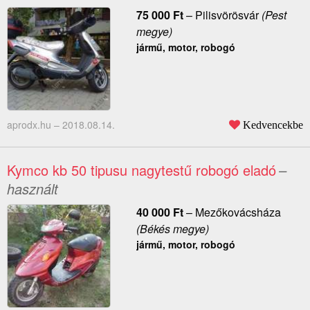
75 000
Ft
–
Pilisvörösvár
(Pest
megye)
jármű, motor, robogó
aprodx.hu –
2018.08.14.
Kedvencekbe
Kymco kb 50 tipusu nagytestű robogó eladó
–
használt
40 000
Ft
–
Mezőkovácsháza
(Békés megye)
jármű, motor, robogó