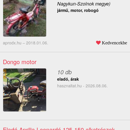
Nagykun-Szolnok megye)
jármű, motor, robogó
aprodx.hu –
2018.01.06.
Kedvencekbe
Dongo motor
10 db
eladó, árak
hasznaltat.hu - 2026.08.06.
Eladó Aprilia Leonardó 125-150 alkatrészek
–