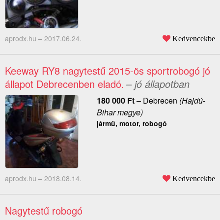
aprodx.hu –
2017.06.24.
Kedvencekbe
Keeway RY8 nagytestű 2015-ös sportrobogó jó
állapot Debrecenben eladó.
– jó állapotban
180 000
Ft
–
Debrecen
(Hajdú-
Bihar megye)
jármű, motor, robogó
aprodx.hu –
2018.08.14.
Kedvencekbe
Nagytestű robogó