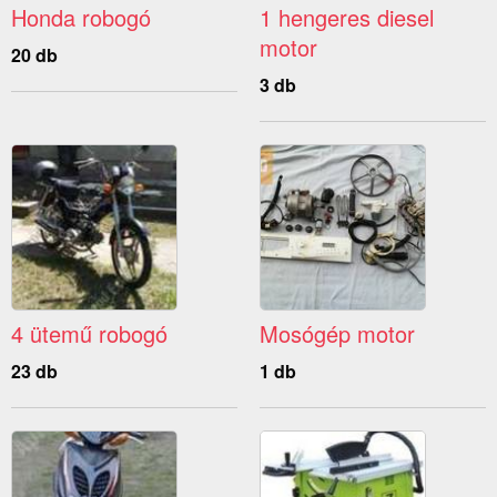
Honda robogó
1 hengeres diesel
motor
20 db
3 db
4 ütemű robogó
Mosógép motor
23 db
1 db