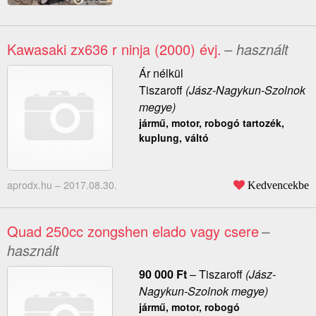
Kawasaki zx636 r ninja (2000) évj.
– használt
Ár nélkül
Tiszaroff
(Jász-Nagykun-Szolnok
megye)
jármű, motor, robogó tartozék,
kuplung, váltó
aprodx.hu –
2017.08.30.
Kedvencekbe
Quad 250cc zongshen elado vagy csere
–
használt
90 000
Ft
–
Tiszaroff
(Jász-
Nagykun-Szolnok megye)
jármű, motor, robogó