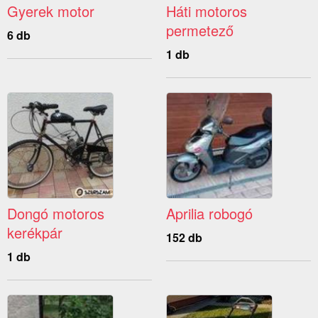
Gyerek motor
Háti motoros
permetező
6 db
1 db
Dongó motoros
Aprilia robogó
kerékpár
152 db
1 db