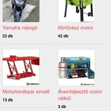
Yamaha robogó
Körfűrész motor
23 db
42 db
Motorkerékpár emelő
Áramfejlesztő motor
nélkül
13 db
3 db