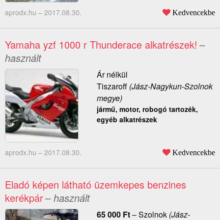
aprodx.hu –
2017.08.30.
Kedvencekbe
Yamaha yzf 1000 r Thunderace alkatrészek!
–
használt
Ár nélkül
Tiszaroff
(Jász-Nagykun-Szolnok
megye)
jármű, motor, robogó tartozék,
egyéb alkatrészek
aprodx.hu –
2017.08.30.
Kedvencekbe
Eladó képen látható üzemkepes benzines
kerékpár
– használt
65 000
Ft
–
Szolnok
(Jász-