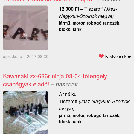
12 000
Ft
–
Tiszaroff
(Jász-
Nagykun-Szolnok megye)
jármű, motor, robogó tartozék,
blokk, tank
aprodx.hu –
2017.08.30.
Kedvencekbe
Kawasaki zx-636r ninja 03-04 főtengely,
csapágyak eladó!
– használt
Ár nélkül
Tiszaroff
(Jász-Nagykun-Szolnok
megye)
jármű, motor, robogó tartozék,
blokk, tank