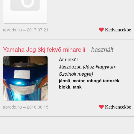
aprodx.hu –
2017.07.21.
Kedvencekbe
Yamaha Jog 3kj fekvő minarelli
– használt
Ár nélkül
Jászdózsa
(Jász-Nagykun-
Szolnok megye)
jármű, motor, robogó tartozék,
blokk, tank
aprodx.hu –
2018.08.15.
Kedvencekbe