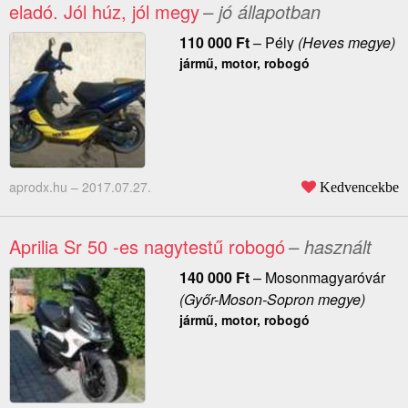
eladó. Jól húz, jól megy
– jó állapotban
110 000
Ft
–
Pély
(Heves megye)
jármű, motor, robogó
aprodx.hu –
2017.07.27.
Kedvencekbe
Aprilia Sr 50 -es nagytestű robogó
– használt
140 000
Ft
–
Mosonmagyaróvár
(Győr-Moson-Sopron megye)
jármű, motor, robogó