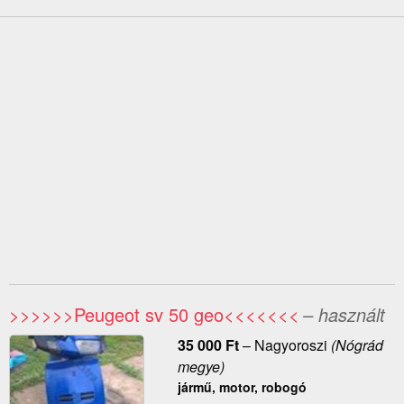
>>>>>>Peugeot sv 50 geo<<<<<<<
– használt
35 000
Ft
–
Nagyoroszi
(Nógrád
megye)
jármű, motor, robogó