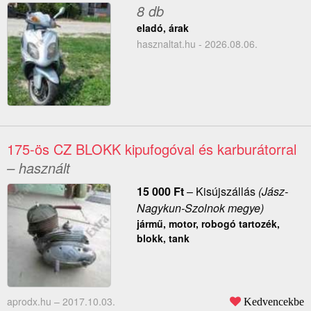
8 db
eladó, árak
hasznaltat.hu - 2026.08.06.
175-ös CZ BLOKK kipufogóval és karburátorral
– használt
15 000
Ft
–
Kisújszállás
(Jász-
Nagykun-Szolnok megye)
jármű, motor, robogó tartozék,
blokk, tank
aprodx.hu –
2017.10.03.
Kedvencekbe