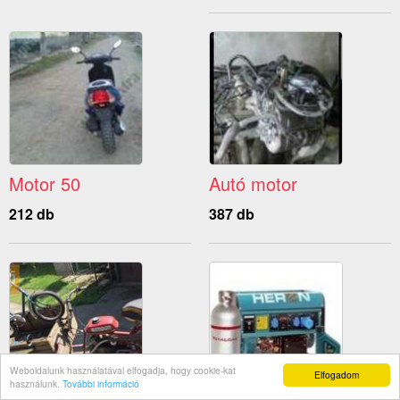
Motor 50
Autó motor
212 db
387 db
Weboldalunk használatával elfogadja, hogy cookie-kat
Elfogadom
használunk.
További információ