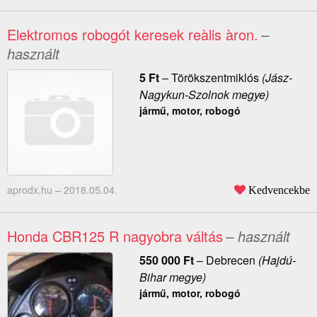
Elektromos robogót keresek reàlis àron.
–
használt
5
Ft
–
Törökszentmiklós
(Jász-
Nagykun-Szolnok megye)
jármű, motor, robogó
aprodx.hu –
2018.05.04.
Kedvencekbe
Honda CBR125 R nagyobra váltás
– használt
550 000
Ft
–
Debrecen
(Hajdú-
Bihar megye)
jármű, motor, robogó