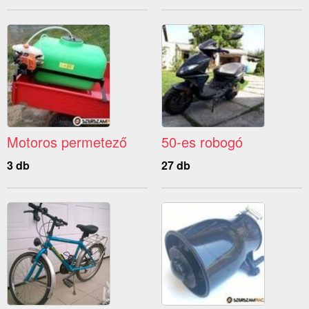
Motoros permetező
50-es robogó
3 db
27 db