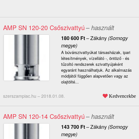
AMP SN 120-20 Csőszivattyú
– használt
180 600
Ft
–
Zákány
(Somogy
megye)
A búvárszivattyúkat társasházak, ipari
létesítmények, vízellátó -, öntöző - és
tűzoltó rendszerek szivattyújaként
egyaránt használhatjuk. Az alkalmazás
módjától függően alapvetően vagy az
olajtölté...
szerszampiac.hu –
2018.01.08.
Kedvencekbe
AMP SN 120-14 Csőszivattyú
– használt
143 700
Ft
–
Zákány
(Somogy
megye)