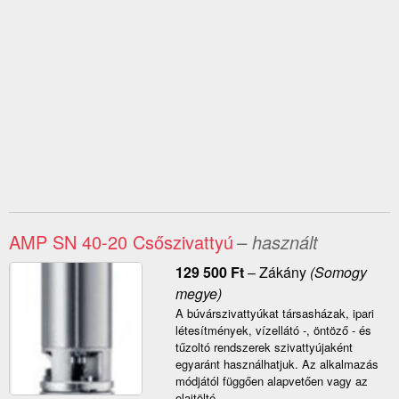
AMP SN 40-20 Csőszivattyú
– használt
129 500
Ft
–
Zákány
(Somogy
megye)
A búvárszivattyúkat társasházak, ipari
létesítmények, vízellátó -, öntöző - és
tűzoltó rendszerek szivattyújaként
egyaránt használhatjuk. Az alkalmazás
módjától függően alapvetően vagy az
olajtölté...