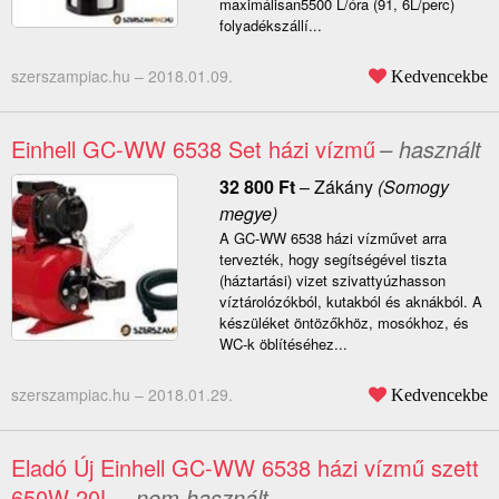
maximálisan5500 L/óra (91, 6L/perc)
folyadékszállí...
szerszampiac.hu –
2018.01.09.
Kedvencekbe
Einhell GC-WW 6538 Set házi vízmű
– használt
32 800
Ft
–
Zákány
(Somogy
megye)
A GC-WW 6538 házi vízművet arra
tervezték, hogy segítségével tiszta
(háztartási) vizet szivattyúzhasson
víztárolózókból, kutakból és aknákból. A
készüléket öntözőkhöz, mosókhoz, és
WC-k öblítéséhez...
szerszampiac.hu –
2018.01.29.
Kedvencekbe
Eladó Új Einhell GC-WW 6538 házi vízmű szett
650W 20L
– nem használt