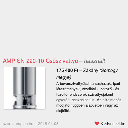
AMP SN 220-10 Csőszivattyú
– használt
175 400
Ft
–
Zákány
(Somogy
megye)
A búvárszivattyúkat társasházak, ipari
létesítmények, vízellátó -, öntöző - és
tűzoltó rendszerek szivattyújaként
egyaránt használhatjuk. Az alkalmazás
módjától függően alapvetően vagy az
olajtölté...
szerszampiac.hu –
2018.01.08.
Kedvencekbe