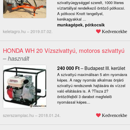
szivattyúegységgel szerelt, 1000 literes
víztartállyal rendelkező öntöző pótkocsi.
A pótkocsi Knott tengellyel,
kerékagyakkal ...
munkagépek, pótkocsik
keletagro.hu –
2019.07.02.
Kedvencekbe
HONDA WH 20 Vízszivattyú, motoros szivattyú
– használt
240 000
Ft
–
Budapest III. kerület
A szivattyú maximálisan 5 atm nyomásra
képes. A nagy nyomás alkalmas önjáró
szivattyú rendszerek hajtására és vízzel
való ellátására is. A ?Tisza 2?
öntözõfejbõl 3 darabot megfelelõ
nyomással képes...
szerszampiac.hu –
2018.01.24.
Kedvencekbe