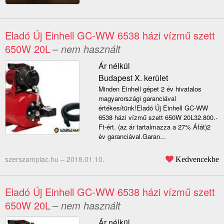
Eladó Új Einhell GC-WW 6538 házi vízmű szett
650W 20L
– nem használt
Ár nélkül
Budapest X. kerület
Minden Einhell gépet 2 év hivatalos
magyarországi garanciával
értékesítünk!Eladó Új Einhell GC-WW
6538 házi vízmű szett 650W 20L32.800.-
Ft-ért. (az ár tartalmazza a 27% Áfát)2
év garanciával.Garan...
szerszampiac.hu –
2018.01.10.
Kedvencekbe
Eladó Új Einhell GC-WW 6538 házi vízmű szett
650W 20L
– nem használt
Ár nélkül