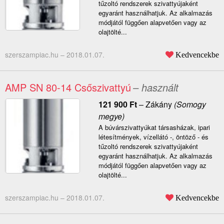
tűzoltó rendszerek szivattyújaként
egyaránt használhatjuk. Az alkalmazás
módjától függően alapvetően vagy az
olajtölté...
szerszampiac.hu –
2018.01.07.
Kedvencekbe
AMP SN 80-14 Csőszivattyú
– használt
121 900
Ft
–
Zákány
(Somogy
megye)
A búvárszivattyúkat társasházak, ipari
létesítmények, vízellátó -, öntöző - és
tűzoltó rendszerek szivattyújaként
egyaránt használhatjuk. Az alkalmazás
módjától függően alapvetően vagy az
olajtölté...
szerszampiac.hu –
2018.01.07.
Kedvencekbe