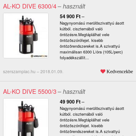
AL-KO DIVE 6300/4
– használt
54 900
Ft
–
Nagynyomású merülõszivattyú ásott
kútból. ciszternából való
öntözésre.Megtáplálhat vele
öntözõszórófejet. kisebb
öntözõrendszereket is.A szivattyú
maximálisan 6300 L/óra (105L/perc)
folyadékszállít...
szerszampiac.hu –
2018.01.09.
Kedvencekbe
AL-KO DIVE 5500/3
– használt
49 900
Ft
–
Nagynyomású merülõszivattyú ásott
kútból. ciszternából való
öntözésre.Megtáplálhat vele
öntözõszórófejet. kisebb
öntözõrendszereket is.A szivattyú