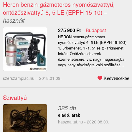
Heron benzin-gázmotoros nyomószivattyú,
öntözőszivattyú 6, 5 LE (EPPH 15-10)
–
használt
275 900
Ft
–
Budapest
HERON benzin-gázmotoros
nyomószivattyú 6, 5 LE (EPPH 15-10G),
1, 5"bemenet, 1×1, 5" és 2×1"kimenet
leírás: Öntözőrendszerek
üzemeltetésére, víz nagy magasságba,
vagy nagy távolságra való szállításá...
szerszampiac.hu –
2018.01.09.
Kedvencekbe
Szivattyú
325 db
eladó, árak
hasznaltat.hu - 2026.08.09.