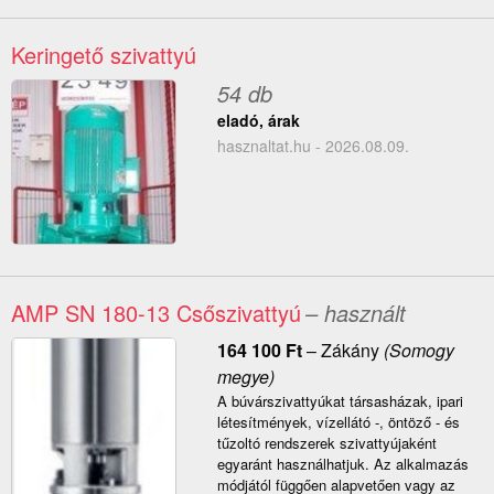
Keringető szivattyú
54 db
eladó, árak
hasznaltat.hu - 2026.08.09.
AMP SN 180-13 Csőszivattyú
– használt
164 100
Ft
–
Zákány
(Somogy
megye)
A búvárszivattyúkat társasházak, ipari
létesítmények, vízellátó -, öntöző - és
tűzoltó rendszerek szivattyújaként
egyaránt használhatjuk. Az alkalmazás
módjától függően alapvetően vagy az