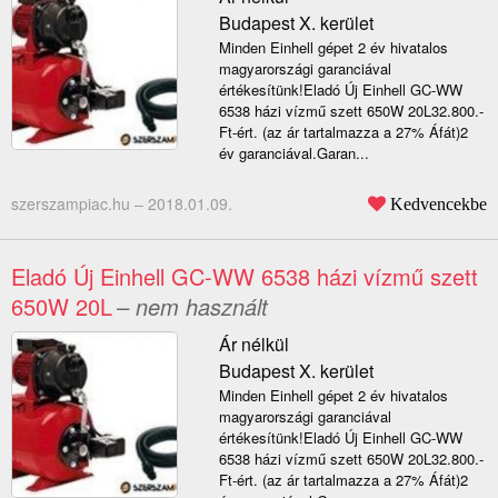
Budapest X. kerület
Minden Einhell gépet 2 év hivatalos
magyarországi garanciával
értékesítünk!Eladó Új Einhell GC-WW
6538 házi vízmű szett 650W 20L32.800.-
Ft-ért. (az ár tartalmazza a 27% Áfát)2
év garanciával.Garan...
szerszampiac.hu –
2018.01.09.
Kedvencekbe
Eladó Új Einhell GC-WW 6538 házi vízmű szett
650W 20L
– nem használt
Ár nélkül
Budapest X. kerület
Minden Einhell gépet 2 év hivatalos
magyarországi garanciával
értékesítünk!Eladó Új Einhell GC-WW
6538 házi vízmű szett 650W 20L32.800.-
Ft-ért. (az ár tartalmazza a 27% Áfát)2