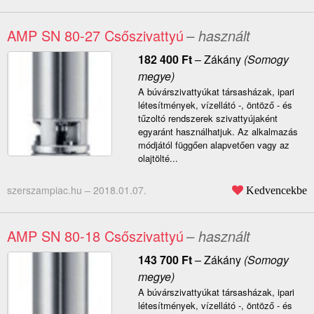
AMP SN 80-27 Csőszivattyú
– használt
182 400
Ft
–
Zákány
(Somogy
megye)
A búvárszivattyúkat társasházak, ipari
létesítmények, vízellátó -, öntöző - és
tűzoltó rendszerek szivattyújaként
egyaránt használhatjuk. Az alkalmazás
módjától függően alapvetően vagy az
olajtölté...
szerszampiac.hu –
2018.01.07.
Kedvencekbe
AMP SN 80-18 Csőszivattyú
– használt
143 700
Ft
–
Zákány
(Somogy
megye)
A búvárszivattyúkat társasházak, ipari
létesítmények, vízellátó -, öntöző - és