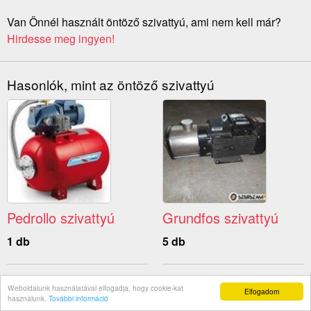
Van Önnél használt öntöző szivattyú, ami nem kell már?
Hirdesse meg ingyen!
Hasonlók, mint az öntöző szivattyú
Pedrollo szivattyú
Grundfos szivattyú
1 db
5 db
Weboldalunk használatával elfogadja, hogy cookie-kat
Elfogadom
használunk.
További információ