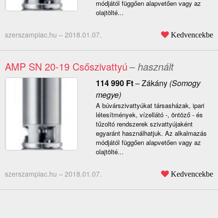
módjától függően alapvetően vagy az
olajtölté...
szerszampiac.hu –
2018.01.07.
Kedvencekbe
AMP SN 20-19 Csőszivattyú
– használt
114 990
Ft
–
Zákány
(Somogy
megye)
A búvárszivattyúkat társasházak, ipari
létesítmények, vízellátó -, öntöző - és
tűzoltó rendszerek szivattyújaként
egyaránt használhatjuk. Az alkalmazás
módjától függően alapvetően vagy az
olajtölté...
szerszampiac.hu –
2018.01.07.
Kedvencekbe