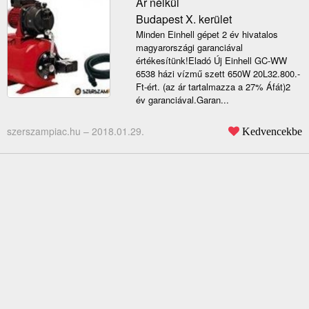
Ár nélkül
Budapest X. kerület
Minden Einhell gépet 2 év hivatalos
magyarországi garanciával
értékesítünk!Eladó Új Einhell GC-WW
6538 házi vízmű szett 650W 20L32.800.-
Ft-ért. (az ár tartalmazza a 27% Áfát)2
év garanciával.Garan...
szerszampiac.hu –
2018.01.29.
Kedvencekbe