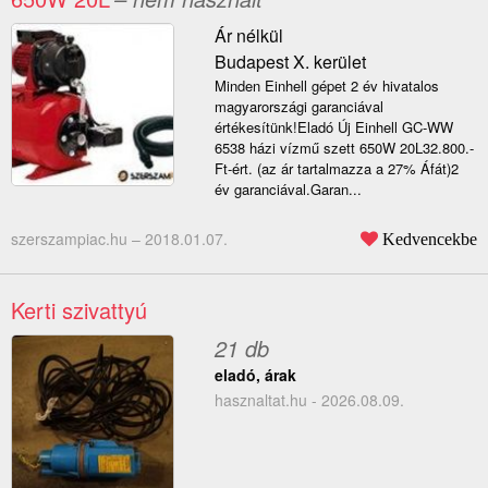
Ár nélkül
Budapest X. kerület
Minden Einhell gépet 2 év hivatalos
magyarországi garanciával
értékesítünk!Eladó Új Einhell GC-WW
6538 házi vízmű szett 650W 20L32.800.-
Ft-ért. (az ár tartalmazza a 27% Áfát)2
év garanciával.Garan...
szerszampiac.hu –
2018.01.07.
Kedvencekbe
Kerti szivattyú
21 db
eladó, árak
hasznaltat.hu - 2026.08.09.