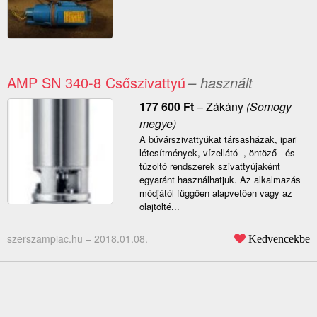
AMP SN 340-8 Csőszivattyú
– használt
177 600
Ft
–
Zákány
(Somogy
megye)
A búvárszivattyúkat társasházak, ipari
létesítmények, vízellátó -, öntöző - és
tűzoltó rendszerek szivattyújaként
egyaránt használhatjuk. Az alkalmazás
módjától függően alapvetően vagy az
olajtölté...
szerszampiac.hu –
2018.01.08.
Kedvencekbe