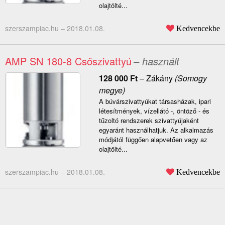
olajtölté...
szerszampiac.hu –
2018.01.08.
Kedvencekbe
AMP SN 180-8 Csőszivattyú
– használt
128 000
Ft
–
Zákány
(Somogy
megye)
A búvárszivattyúkat társasházak, ipari
létesítmények, vízellátó -, öntöző - és
tűzoltó rendszerek szivattyújaként
egyaránt használhatjuk. Az alkalmazás
módjától függően alapvetően vagy az
olajtölté...
szerszampiac.hu –
2018.01.08.
Kedvencekbe