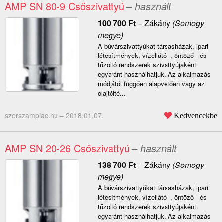
AMP SN 80-9 Csőszivattyú
– használt
100 700
Ft
–
Zákány
(Somogy
megye)
A búvárszivattyúkat társasházak, ipari
létesítmények, vízellátó -, öntöző - és
tűzoltó rendszerek szivattyújaként
egyaránt használhatjuk. Az alkalmazás
módjától függően alapvetően vagy az
olajtölté...
szerszampiac.hu –
2018.01.07.
Kedvencekbe
AMP SN 20-26 Csőszivattyú
– használt
138 700
Ft
–
Zákány
(Somogy
megye)
A búvárszivattyúkat társasházak, ipari
létesítmények, vízellátó -, öntöző - és
tűzoltó rendszerek szivattyújaként
egyaránt használhatjuk. Az alkalmazás