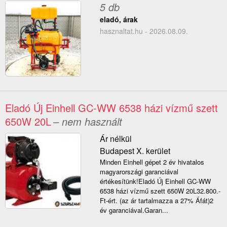
5 db
eladó, árak
hasznaltat.hu - 2026.08.09.
Eladó Új Einhell GC-WW 6538 házi vízmű szett
650W 20L
– nem használt
Ár nélkül
Budapest X. kerület
Minden Einhell gépet 2 év hivatalos
magyarországi garanciával
értékesítünk!Eladó Új Einhell GC-WW
6538 házi vízmű szett 650W 20L32.800.-
Ft-ért. (az ár tartalmazza a 27% Áfát)2
év garanciával.Garan...