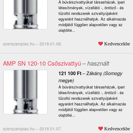
A búvárszivattyúkat társasházak, ipari
létesítmények, vízellátó -, öntöző - és
tűzoltó rendszerek szivattyújaként
egyaránt használhatjuk. Az alkalmazás
módjától függően alapvetően vagy az
olajtölté...
szerszampiac.hu –
2018.01.08.
Kedvencekbe
AMP SN 120-10 Csőszivattyú
– használt
121 100
Ft
–
Zákány
(Somogy
megye)
A búvárszivattyúkat társasházak, ipari
létesítmények, vízellátó -, öntöző - és
tűzoltó rendszerek szivattyújaként
egyaránt használhatjuk. Az alkalmazás
módjától függően alapvetően vagy az
olajtölté...
szerszampiac.hu –
2018.01.07.
Kedvencekbe