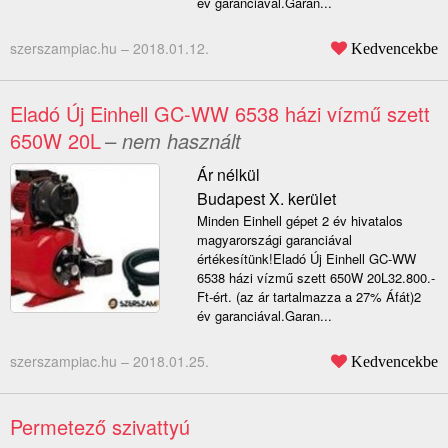
év garanciával.Garan...
szerszampiac.hu –
2018.01.12.
Kedvencekbe
Eladó Új Einhell GC-WW 6538 házi vízmű szett
650W 20L
– nem használt
Ár nélkül
Budapest X. kerület
Minden Einhell gépet 2 év hivatalos
magyarországi garanciával
értékesítünk!Eladó Új Einhell GC-WW
6538 házi vízmű szett 650W 20L32.800.-
Ft-ért. (az ár tartalmazza a 27% Áfát)2
év garanciával.Garan...
szerszampiac.hu –
2018.01.25.
Kedvencekbe
Permetező szivattyú