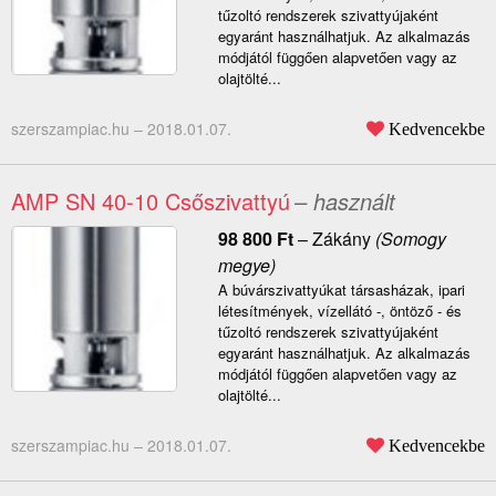
tűzoltó rendszerek szivattyújaként
egyaránt használhatjuk. Az alkalmazás
módjától függően alapvetően vagy az
olajtölté...
szerszampiac.hu –
2018.01.07.
Kedvencekbe
AMP SN 40-10 Csőszivattyú
– használt
98 800
Ft
–
Zákány
(Somogy
megye)
A búvárszivattyúkat társasházak, ipari
létesítmények, vízellátó -, öntöző - és
tűzoltó rendszerek szivattyújaként
egyaránt használhatjuk. Az alkalmazás
módjától függően alapvetően vagy az
olajtölté...
szerszampiac.hu –
2018.01.07.
Kedvencekbe