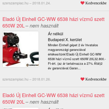
szerszampiac.hu –
2018.01.24.
Kedvencekbe
Eladó Új Einhell GC-WW 6538 házi vízmű szett
650W 20L
– nem használt
Ár nélkül
Budapest X. kerület
Minden Einhell gépet 2 év hivatalos
magyarországi garanciával
értékesítünk!Eladó Új Einhell GC-WW
6538 házi vízmű szett 650W 20L32.800.-
Ft-ért. (az ár tartalmazza a 27% Áfát)2
év garanciával.Garan...
szerszampiac.hu –
2018.01.26.
Kedvencekbe
Eladó Új Einhell GC-WW 6538 házi vízmű szett
650W 20L
– nem használt