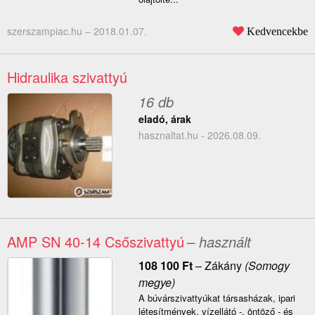
szerszampiac.hu –
2018.01.07.
Kedvencekbe
Hidraulika szivattyú
16 db
eladó, árak
hasznaltat.hu - 2026.08.09.
AMP SN 40-14 Csőszivattyú
– használt
108 100
Ft
–
Zákány
(Somogy
megye)
A búvárszivattyúkat társasházak, ipari
létesítmények, vízellátó -, öntöző - és