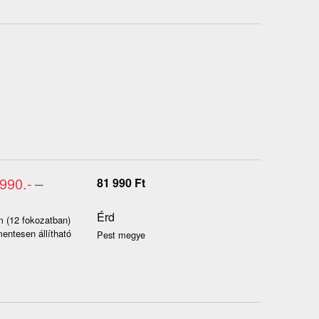
990.-
–
81 990
Ft
Érd
m (12 fokozatban)
entesen állítható
Pest megye