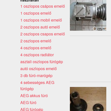
1 oszlopos csápos emelő
1 oszlopos emelő
1 oszlopos mobil emelő
2 oszlopos autó emelő
2 oszlopos csapos emelő
2 oszlopos emelő
4 oszlopos emelő
4 oszlopos radiátor
asztali oszlopos fúrógép
autó oszlopos emelő
3 db fúró-marógép
4 sebességes AEG
fúrógép
AEG akkus fúró
AEG fúró
AEG fúrógép