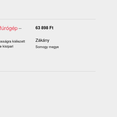
 fúrógép
–
63 898
Ft
Zákány
sságra kiélezett
 kisipari
Somogy megye