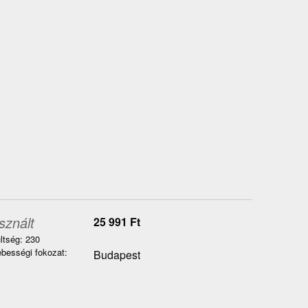
sznált
25 991
Ft
ltség: 230
bességi fokozat:
Budapest