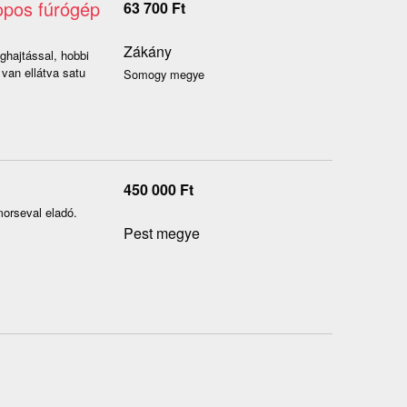
opos fúrógép
63 700
Ft
Zákány
ghajtással, hobbi
 van ellátva satu
Somogy megye
450 000
Ft
morseval eladó.
Pest megye