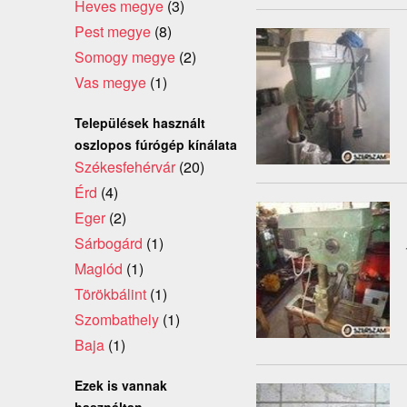
Heves megye
(3)
Pest megye
(8)
Somogy megye
(2)
Vas megye
(1)
Települések használt
oszlopos fúrógép kínálata
Székesfehérvár
(20)
Érd
(4)
Eger
(2)
Sárbogárd
(1)
Maglód
(1)
Törökbálint
(1)
Szombathely
(1)
Baja
(1)
Ezek is vannak
használtan