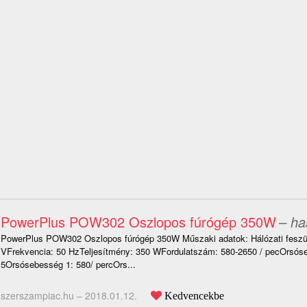
PowerPlus POW302 Oszlopos fúrógép 350W
– ha
PowerPlus POW302 Oszlopos fúrógép 350W Műszaki adatok: Hálózati feszü
VFrekvencia: 50 HzTeljesítmény: 350 WFordulatszám: 580-2650 / pecOrsóse
5Orsósebesség 1: 580/ percOrs...
szerszampiac.hu –
2018.01.12.
Kedvencekbe