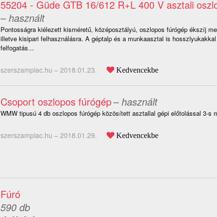
55204 - Güde GTB 16/612 R+L 400 V asztali oszl
– használt
Pontosságra kiélezett kisméretű, középosztályú, oszlopos fúrógép ékszíj me
illetve kisipari felhasználásra. A géptalp és a munkaasztal is hosszlyukakkal
felfogatás...
szerszampiac.hu –
2018.01.23.
Kedvencekbe
Csoport oszlopos fúrógép
– használt
WMW tipusú 4 db oszlopos fúrógép közösített asztallal gépi előtolással 3-s 
szerszampiac.hu –
2018.01.29.
Kedvencekbe
Fúró
590 db