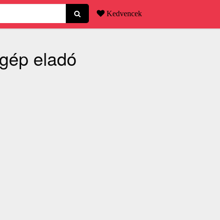
Kedvencek
ógép eladó