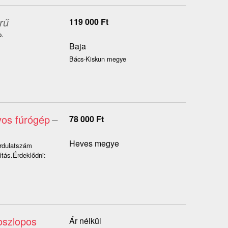
rű
119 000
Ft
p.
Baja
Bács-Kiskun megye
yos fúrógép
–
78 000
Ft
Heves megye
ordulatszám
ítás.Érdeklődni:
oszlopos
Ár nélkül