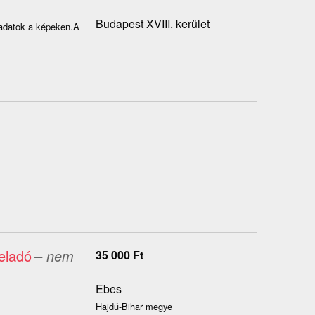
Budapest XVIII. kerület
 adatok a képeken.A
eladó
– nem
35 000
Ft
Ebes
Hajdú-Bihar megye