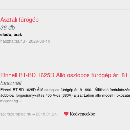
Asztali fúrógép
36 db
eladó, árak
hasznaltat.hu - 2026-08-10
Einhell BT-BD 1625D Álló oszlopos fúrógép ár: 81.
használt
Einhell BT-BD 1625D Álló oszlopos fúrógép ár: 81.990.- Állítható fordulatszá
Jobb-bal forgásirányváltás 400 V-os (380V) aljzat Lábon álló modell Fokozatm
magasság ...
szerszampiac.hu –
2018.01.24.
Kedvencekbe