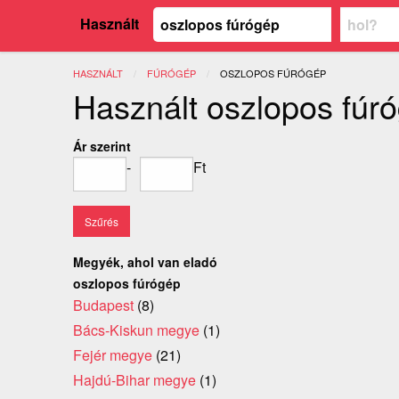
Használt
HASZNÁLT
FÚRÓGÉP
JELENLEGI:
OSZLOPOS FÚRÓGÉP
Használt oszlopos fúr
Ár szerint
-
Ft
Megyék, ahol van eladó
oszlopos fúrógép
Budapest
(8)
Bács-Kiskun megye
(1)
Fejér megye
(21)
Hajdú-Bihar megye
(1)