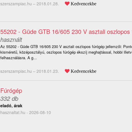
szerszampiac.hu –
2018.01.28.
Kedvencekbe
55202 - Güde GTB 16/605 230 V asztali oszlopos
használt
Az 55202 - Güde GTB 16/605 230 V asztali oszlopos fúrógép jellemzői: Ponto
kisméretű, középosztályú, oszlopos fúrógép ékszíj meghajtással, hobbi illetve
felhasználásra. A g...
szerszampiac.hu –
2018.01.23.
Kedvencekbe
Fúrógép
332 db
eladó, árak
hasznaltat.hu - 2026-08-10