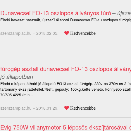
Dunavecsei FO-13 oszlopos állványos fúró
– újsze
Eladó keveset használt, újszerű állapotú Dunavecsei FO-13 oszlopos fúrógé
szerszampiac.hu –
2018.02.05.
Kedvencekbe
fúrógép asztali dunavecsei FO-13 oszlopos állván
jó állapotban
Eladó a képen látható jó állapotú FO13 asztali fúrógép. 380v-os 370w-os 3 f
tartomány ékszíjáttétellel.78eft. gépsúly: 100kg.ketté vehető, könnyebb száll
70/505-4225 /min...
szerszampiac.hu –
2018.01.29.
Kedvencekbe
Evig 750W villanymotor 5 lépcsős ékszíjtárcsával 