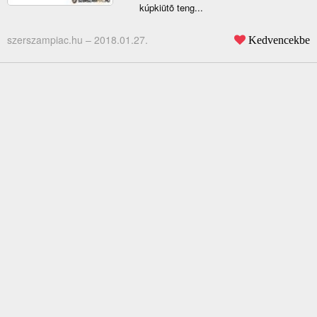
kúpkiütõ teng...
szerszampiac.hu –
2018.01.27.
Kedvencekbe