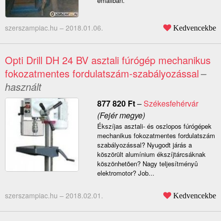
emailban.
szerszampiac.hu –
2018.01.06.
Kedvencekbe
Opti Drill DH 24 BV asztali fúrógép mechanikus
fokozatmentes fordulatszám-szabályozással
–
használt
877 820
Ft
–
Székesfehérvár
(Fejér megye)
Ékszíjas asztali- és oszlopos fúrógépek
mechanikus fokozatmentes fordulatszám
szabályozással? Nyugodt járás a
köszörült alumínium ékszíjtárcsáknak
köszönhetõen? Nagy teljesítményû
elektromotor? Job...
szerszampiac.hu –
2018.02.01.
Kedvencekbe