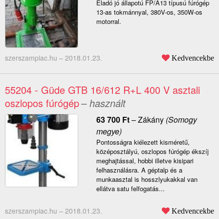
Eladó jó állapotú FP/A13 típusú fúrógép
13-as tokmánnyal, 380V-os, 350W-os
motorral.
szerszampiac.hu –
2018.01.23.
Kedvencekbe
55204 - Güde GTB 16/612 R+L 400 V asztali
oszlopos fúrógép
– használt
63 700
Ft
–
Zákány
(Somogy
megye)
Pontosságra kiélezett kisméretű,
középosztályú, oszlopos fúrógép ékszíj
meghajtással, hobbi illetve kisipari
felhasználásra. A géptalp és a
munkaasztal is hosszlyukakkal van
ellátva satu felfogatás...
szerszampiac.hu –
2018.01.23.
Kedvencekbe