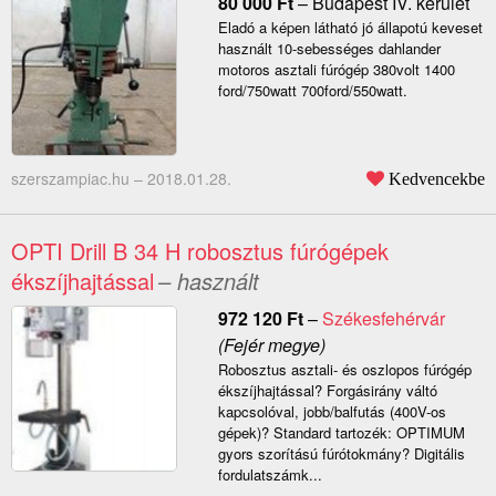
80 000
Ft
–
Budapest IV. kerület
Eladó a képen látható jó állapotú keveset
használt 10-sebességes dahlander
motoros asztali fúrógép 380volt 1400
ford/750watt 700ford/550watt.
szerszampiac.hu –
2018.01.28.
Kedvencekbe
OPTI Drill B 34 H robosztus fúrógépek
ékszíjhajtással
– használt
972 120
Ft
–
Székesfehérvár
(Fejér megye)
Robosztus asztali- és oszlopos fúrógép
ékszíjhajtással? Forgásirány váltó
kapcsolóval, jobb/balfutás (400V-os
gépek)? Standard tartozék: OPTIMUM
gyors szorítású fúrótokmány? Digitális
fordulatszámk...