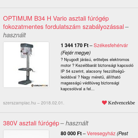
OPTIMUM B34 H Vario asztali fúrógép
fokozatmentes fordulatszám szabályozással
–
használt
1 344 170
Ft
–
Székesfehérvár
(Fejér megye)
? Nyugodt járású, erõteljes elektromos
motor ? Kezelõbarát biztonsági kapcsoló
IP 54 szerint, alacsony feszültségû-
leoldóval ? Nagy méretû, állítható
magasságú védõüveg biztonsági
kapcsolóval a fel...
szerszampiac.hu –
2018.02.01.
Kedvencekbe
380V asztali fúrógép
– használt
80 000
Ft
–
Veresegyház
(Pest