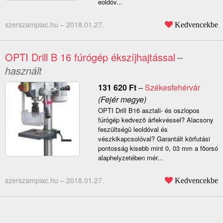
eoldóv...
szerszampiac.hu –
2018.01.27.
Kedvencekbe
OPTI Drill B 16 fúrógép ékszíjhajtással
–
használt
131 620
Ft
–
Székesfehérvár
(Fejér megye)
OPTI Drill B16 asztali- és oszlopos
fúrógép kedvezõ árfekvéssel? Alacsony
feszültségû leoldóval és
vészkikapcsolóval? Garantált körfutási
pontosság kisebb mint 0, 03 mm a fõorsó
alaphelyzetében mér...
szerszampiac.hu –
2018.01.27.
Kedvencekbe