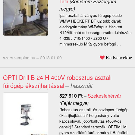
Tata
(Komárom-Esztergom
megye)
ipari asztali állványos fúrógép eladó
WMW HECKERT BT 02 több darab
eladógyártmány WMWtípus Heckert
BT2Állítható sebesség: orsófordulatszám
4 -335 / 710/1400 / 2800 U /
minmorsekúp MK2 gyors befogó ...
szerszampiac.hu –
2018.01.09.
Kedvencekbe
OPTI Drill B 24 H 400V robosztus asztali
fúrógép ékszíjhajtással
– használt
527 910
Ft
–
Székesfehérvár
(Fejér megye)
Robosztus asztali- és oszlopos fúrógép
ékszíjhajtással? Forgásirány váltó
kapcsolóval, jobb/balfutás (400V-os
gépek)? Standard tartozék: OPTIMUM
gyors szorítású fúrótokmány? Beépített