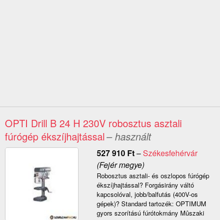
OPTI Drill B 24 H 230V robosztus asztali
fúrógép ékszíjhajtással
– használt
527 910
Ft
–
Székesfehérvár
(Fejér megye)
Robosztus asztali- és oszlopos fúrógép
ékszíjhajtással? Forgásirány váltó
kapcsolóval, jobb/balfutás (400V-os
gépek)? Standard tartozék: OPTIMUM
gyors szorítású fúrótokmány Mûszaki