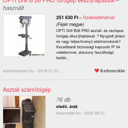
használt
251 630
Ft
–
Székesfehérvár
(Fejér megye)
OPTI Drill B26 PRO asztali- és oszlopos
fúrógép ékszíjhajtással: ? Nyugodt járású
és nagy teljesítményû elektromotorok?
Kezelõbarát biztonsági kapcsoló IP 54
védelemmel, alacsony feszültségû
leoldó...
szerszampiac.hu –
2018.01.23.
Kedvencekbe
Asztali számítógép
76 db
eladó, árak
hasznaltat.hu - 2026.08.07.