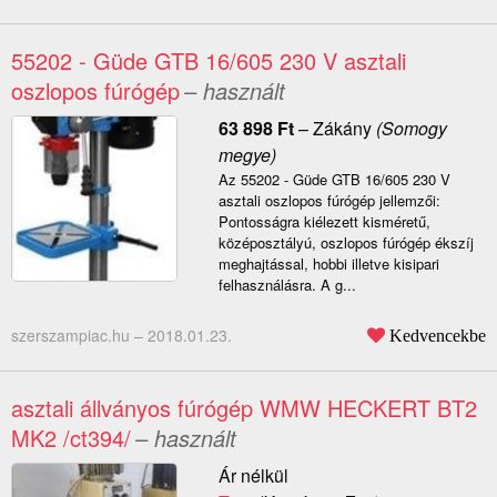
55202 - Güde GTB 16/605 230 V asztali
oszlopos fúrógép
– használt
63 898
Ft
–
Zákány
(Somogy
megye)
Az 55202 - Güde GTB 16/605 230 V
asztali oszlopos fúrógép jellemzői:
Pontosságra kiélezett kisméretű,
középosztályú, oszlopos fúrógép ékszíj
meghajtással, hobbi illetve kisipari
felhasználásra. A g...
szerszampiac.hu –
2018.01.23.
Kedvencekbe
asztali állványos fúrógép WMW HECKERT BT2
MK2 /ct394/
– használt
Ár nélkül