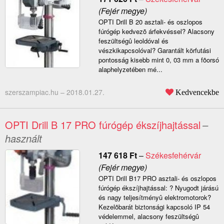
(Fejér megye)
OPTI Drill B 20 asztali- és oszlopos
fúrógép kedvezõ árfekvéssel? Alacsony
feszültségû leoldóval és
vészkikapcsolóval? Garantált körfutási
pontosság kisebb mint 0, 03 mm a fõorsó
alaphelyzetében mé...
szerszampiac.hu –
2018.01.27.
Kedvencekbe
OPTI Drill B 17 PRO fúrógép ékszíjhajtással
–
használt
147 618
Ft
–
Székesfehérvár
(Fejér megye)
OPTI Drill B17 PRO asztali- és oszlopos
fúrógép ékszíjhajtással: ? Nyugodt járású
és nagy teljesítményû elektromotorok?
Kezelõbarát biztonsági kapcsoló IP 54
védelemmel, alacsony feszültségû