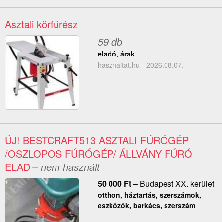
Asztali körfűrész
59 db
eladó, árak
hasznaltat.hu - 2026.08.07.
ÚJ! BESTCRAFT513 ASZTALI FÚRÓGÉP
/OSZLOPOS FÚRÓGÉP/ ÁLLVÁNY FÚRÓ
ELAD
– nem használt
50 000
Ft
–
Budapest XX. kerület
otthon, háztartás, szerszámok,
eszközök, barkács, szerszám