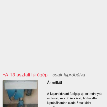
FA-13 asztali fúrógép
– csak kipróbálva
Ár nélkül
A képen látható fúrógép új: tokmánnyal;
motorral; ékszíjtárcsával; búrkolattal,
kipróbálhatóan eladó.Érdeklődni