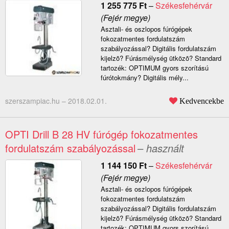
1 255 775
Ft
–
Székesfehérvár
(Fejér megye)
Asztali- és oszlopos fúrógépek
fokozatmentes fordulatszám
szabályozással? Digitális fordulatszám
kijelzõ? Fúrásmélység ütközõ? Standard
tartozék: OPTIMUM gyors szorítású
fúrótokmány? Digitális mély...
szerszampiac.hu –
2018.02.01.
Kedvencekbe
OPTI Drill B 28 HV fúrógép fokozatmentes
fordulatszám szabályozással
– használt
1 144 150
Ft
–
Székesfehérvár
(Fejér megye)
Asztali- és oszlopos fúrógépek
fokozatmentes fordulatszám
szabályozással? Digitális fordulatszám
kijelzõ? Fúrásmélység ütközõ? Standard
tartozék: OPTIMUM gyors szorítású