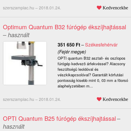
szerszampiac.hu –
2018.01.24.
Kedvencekbe
Optimum Quantum B32 fúrógép ékszíjhajtással
– használt
351 650
Ft
–
Székesfehérvár
(Fejér megye)
OPTI quantum B32 asztali- és oszlopos
fúrógép kedvezõ árfekvéssel? Alacsony
feszültségû leoldóval és
vészkikapcsolóval? Garantált körfutási
pontosság kisebb mint 0, 03 mm a fõorsó
alaphelyzetében m...
szerszampiac.hu –
2018.01.24.
Kedvencekbe
OPTI Quantum B25 fúrógép ékszíjhajtással
–
használt