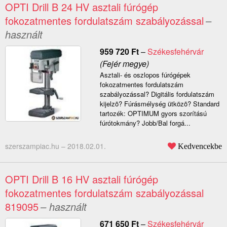
OPTI Drill B 24 HV asztali fúrógép
fokozatmentes fordulatszám szabályozással
–
használt
959 720
Ft
–
Székesfehérvár
(Fejér megye)
Asztali- és oszlopos fúrógépek
fokozatmentes fordulatszám
szabályozással? Digitális fordulatszám
kijelzõ? Fúrásmélység ütközõ? Standard
tartozék: OPTIMUM gyors szorítású
fúrótokmány? Jobb/Bal forgá...
szerszampiac.hu –
2018.02.01.
Kedvencekbe
OPTI Drill B 16 HV asztali fúrógép
fokozatmentes fordulatszám szabályozással
819095
– használt
671 650
Ft
–
Székesfehérvár