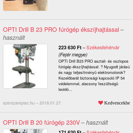
OPTI Drill B 23 PRO fúrógép ékszíjhajtással
–
használt
223 630
Ft
–
Székesfehérvár
(Fejér megye)
OPTI Drill B23 PRO asztali- és oszlopos
fúrógép ékszíjhajtással: ? Nyugodt járású
és nagy teljesítményû elektromotorok?
Kezelõbarát biztonsági kapcsoló IP 54
védelemmel, alacsony feszültségû
leoldó...
szerszampiac.hu –
2018.01.27.
Kedvencekbe
OPTI Drill B 20 fúrógép 230V
– használt
171 620
Ft
–
Székesfehérvár