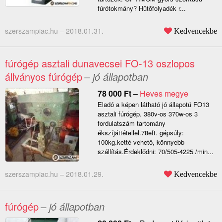
fúrótokmány? Hütõfolyadék r...
szerszampiac.hu –
2018.01.31.
Kedvencekbe
fúrógép asztali dunavecsei FO-13 oszlopos
állványos fúrógép
– jó állapotban
78 000
Ft
–
Heves megye
Eladó a képen látható jó állapotú FO13
asztali fúrógép. 380v-os 370w-os 3
fordulatszám tartomány
ékszíjáttétellel.78eft. gépsúly:
100kg.ketté vehető, könnyebb
szállítás.Érdeklődni: 70/505-4225 /min...
szerszampiac.hu –
2018.01.29.
Kedvencekbe
fúrógép
– jó állapotban