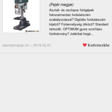
(Fejér megye)
Asztali- és oszlopos fúrógépek
fokozatmentes fordulatszám
szabályozással? Digitális fordulatszám
kijelzõ? Fúrásmélység ütközõ? Standard
tartozék: OPTIMUM gyors szorítású
fúrótokmány? Jobb/bal forgá...
szerszampiac.hu –
2018.02.01.
Kedvencekbe