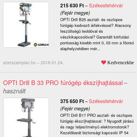
215 630
Ft
–
Székesfehérvár
(Fejér megye)
OPTI Drill B25 asztali- és oszlopos
fúrógép kedvezõ árfekvéssel? Alacsony
feszültségû leoldóval és
vészkikapcsolóval? Garantált körfutási
pontosság kisebb mint 0, 03 mm a fõorsó
alaphelyzetében mér...
szerszampiac.hu –
2018.01.24.
Kedvencekbe
OPTI Drill B 33 PRO fúrógép ékszíjhajtással
–
használt
375 650
Ft
–
Székesfehérvár
(Fejér megye)
OPTI Drill B17 PRO asztali- és oszlopos
fúrógép ékszíjhajtással: ? Nyugodt járású
és nagy teljesítményû elektromotorok?
Kezelõbarát biztonsági kapcsoló IP 54