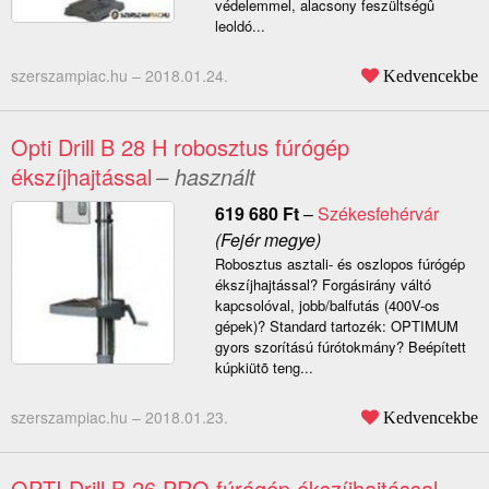
védelemmel, alacsony feszültségû
leoldó...
szerszampiac.hu –
2018.01.24.
Kedvencekbe
Opti Drill B 28 H robosztus fúrógép
ékszíjhajtással
– használt
619 680
Ft
–
Székesfehérvár
(Fejér megye)
Robosztus asztali- és oszlopos fúrógép
ékszíjhajtással? Forgásirány váltó
kapcsolóval, jobb/balfutás (400V-os
gépek)? Standard tartozék: OPTIMUM
gyors szorítású fúrótokmány? Beépített
kúpkiütõ teng...
szerszampiac.hu –
2018.01.23.
Kedvencekbe
OPTI Drill B 26 PRO fúrógép ékszíjhajtással
–