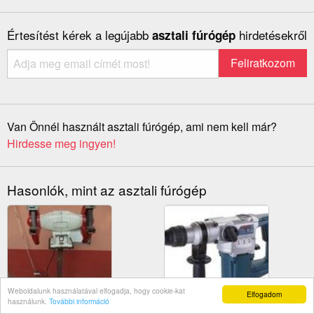
Értesítést kérek a legújabb
hirdetésekről
asztali fúrógép
Van Önnél használt asztali fúrógép, ami nem kell már?
Hirdesse meg ingyen!
Hasonlók, mint az asztali fúrógép
Weboldalunk használatával elfogadja, hogy cookie-kat
Elfogadom
használunk.
További információ