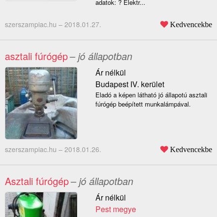
adatok: ? Elektr...
szerszampiac.hu –
2018.01.27.
Kedvencekbe
asztali fúrógép
– jó állapotban
Ár nélkül
Budapest IV. kerület
Eladó a képen látható jó állapotú asztali
fúrógép beépített munkalámpával.
szerszampiac.hu –
2018.01.26.
Kedvencekbe
Asztali fúrógép
– jó állapotban
Ár nélkül
Pest megye