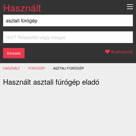
Használt
Kedvencek
HASZNÁLT
FÚRÓGÉP
JELENLEGI:
ASZTALI FÚRÓGÉP
Használt asztali fúrógép eladó