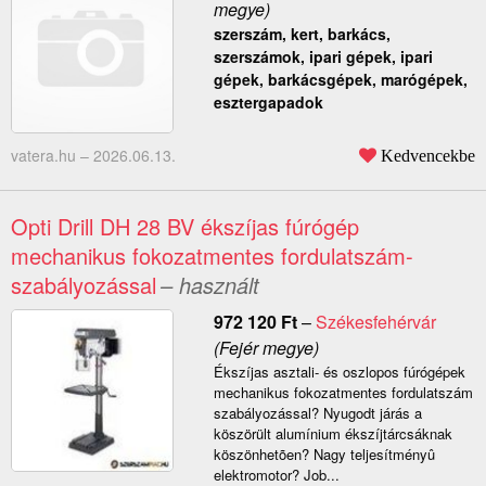
megye)
szerszám, kert, barkács,
szerszámok, ipari gépek, ipari
gépek, barkácsgépek, marógépek,
esztergapadok
vatera.hu –
2026.06.13.
Kedvencekbe
Opti Drill DH 28 BV ékszíjas fúrógép
mechanikus fokozatmentes fordulatszám-
szabályozással
– használt
972 120
Ft
–
Székesfehérvár
(Fejér megye)
Ékszíjas asztali- és oszlopos fúrógépek
mechanikus fokozatmentes fordulatszám
szabályozással? Nyugodt járás a
köszörült alumínium ékszíjtárcsáknak
köszönhetõen? Nagy teljesítményû
elektromotor? Job...