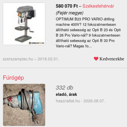
580 070
Ft
–
Székesfehérvár
(Fejér megye)
OPTIMUM B23 PRO VARIO drilling
machine 400V? 12 fokozatmentesen
állítható sebesség az Opti B 23 és Opti
B 26 Pro Vario-nál? 9 fokozatmentesen
állítható sebesség az Opti B 33 Pro
Vario-nál? Magas fo...
szerszampiac.hu –
2018.02.01.
Kedvencekbe
Fúrógép
332 db
eladó, árak
hasznaltat.hu - 2026.08.07.