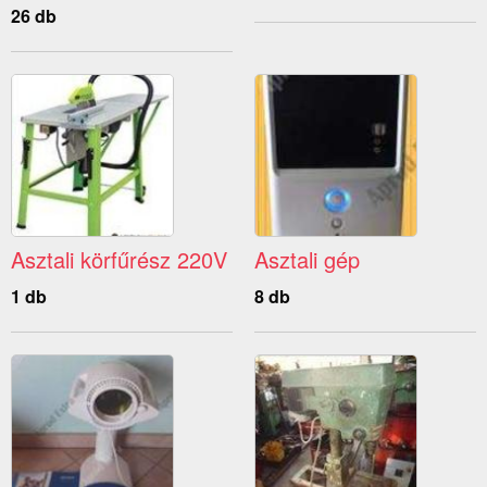
26 db
Asztali körfűrész 220V
Asztali gép
1 db
8 db