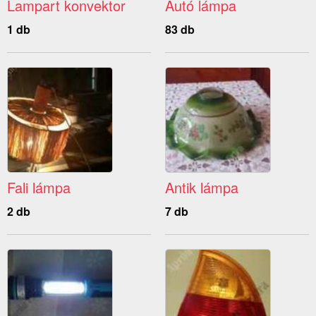
Lampart konvektor
Autó lámpa
1 db
83 db
Fali lámpa
Antik lámpa
2 db
7 db