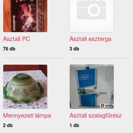
Asztali PC
Asztali eszterga
76 db
3 db
Mennyezeti lámpa
Asztali szalagfűrész
2 db
1 db