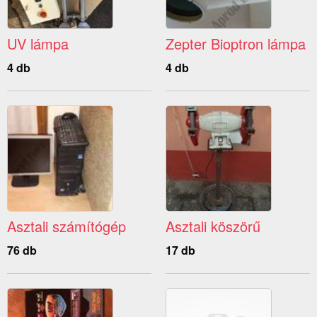
UV lámpa
Zepter Bioptron lámpa
4 db
4 db
Asztali számítógép
Asztali köszörű
76 db
17 db