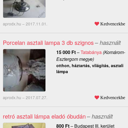
aprodx.hu –
2017.11.01.
Kedvencekbe
Porcelan asztali lampa 3 db szignos
– használt
15 000
Ft
–
Tatabánya
(Komárom-
Esztergom megye)
otthon, háztartás, világítás, asztali
lámpa
aprodx.hu –
2017.07.27.
Kedvencekbe
retró asztali lámpa eladó óbudán
– használt
800
Ft
–
Budapest III. kerület