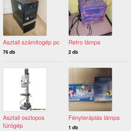
Asztali számitogép pc
Retro lámpa
76 db
2 db
Asztali oszlopos
Fényterápiás lámpa
fúrógép
1 db