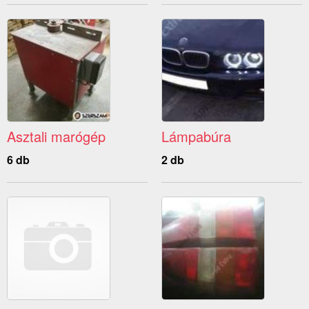
Asztali marógép
Lámpabúra
6 db
2 db