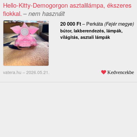
Hello-Kitty-Demogorgon asztalilámpa, ékszeres
fiokkal.
– nem használt
20 000
Ft
–
Perkáta
(Fejér megye)
bútor, lakberendezés, lámpák,
világítás, asztali lámpák
vatera.hu –
2026.05.21.
Kedvencekbe