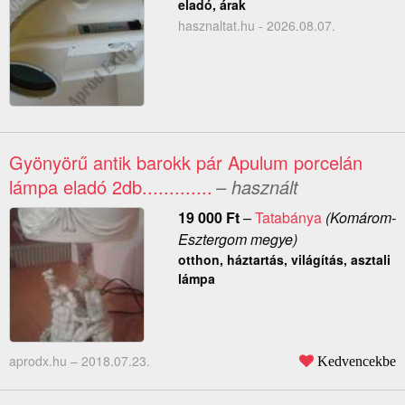
eladó, árak
hasznaltat.hu - 2026.08.07.
Gyönyörű antik barokk pár Apulum porcelán
lámpa eladó 2db.............
– használt
19 000
Ft
–
Tatabánya
(Komárom-
Esztergom megye)
otthon, háztartás, világítás, asztali
lámpa
aprodx.hu –
2018.07.23.
Kedvencekbe