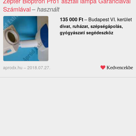
Zepter Bioptron Pro1 asztali lámpa Garanciával
Számlával
– használt
135 000
Ft
–
Budapest VI. kerület
divat, ruházat, szépségápolás,
gyógyászati segédeszköz
aprodx.hu –
2018.07.27.
Kedvencekbe