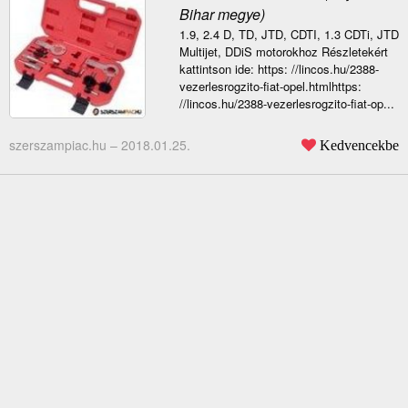
Bihar megye)
1.9, 2.4 D, TD, JTD, CDTI, 1.3 CDTi, JTD
Multijet, DDiS motorokhoz Részletekért
kattintson ide: https: //lincos.hu/2388-
vezerlesrogzito-fiat-opel.htmlhttps:
//lincos.hu/2388-vezerlesrogzito-fiat-op...
szerszampiac.hu –
2018.01.25.
Kedvencekbe