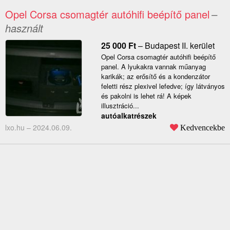
Opel Corsa csomagtér autóhifi beépítő panel
–
használt
25 000
Ft
–
Budapest II. kerület
Opel Corsa csomagtér autóhifi beépítő
panel. A lyukakra vannak műanyag
karikák; az erősítő és a kondenzátor
feletti rész plexivel lefedve; így látványos
és pakolni is lehet rá! A képek
illusztráció...
autóalkatrészek
lxo.hu –
2024.06.09.
Kedvencekbe