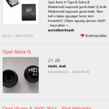
Opel Astra H Tigra B Zafira B
Ablakemelő kapcsoló gomb-fedél Új ár/db
Ablakemelő kapcsoló gomb-fedél. Nem
kell a teljes egységet horror áron
kicserélni!! (Teljes egység újonnan 30eFt
, használtan 1...
autóalkatrészek
lxo.hu –
2024.09.01.
Kedvencekbe
Opel Astra G
21 db
eladó, árak
hasznaltat.hu - 2026.08.06.
Opel Vivaro A 2000-2014 - Első lökhárító