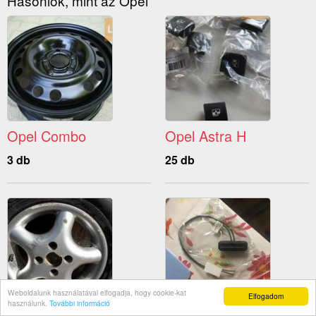
Hasonlók, mint az Opel
Opel Combo
Opel Astra H
3 db
25 db
Weboldalunk használatával elfogadja, hogy cookie-kat
Elfogadom
használunk.
További információ