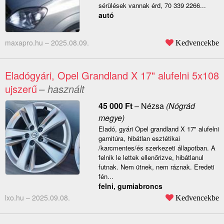
sérülések vannak érd, 70 339 2266...
autó
maxapro.hu –
2025.08.09.
Kedvencekbe
Eladógyári, Opel Grandland X 17" alufelni 5x108
ujszerű
– használt
45 000
Ft
–
Nézsa
(Nógrád
megye)
Eladó, gyári Opel grandland X 17" alufelni
garnitúra, hibátlan esztétikai
/karcmentes/és szerkezeti állapotban. A
felnik le lettek ellenőrizve, hibátlanul
futnak. Nem ütnek, nem ráznak. Eredeti
fén...
felni, gumiabroncs
lxo.hu –
2025.09.08.
Kedvencekbe