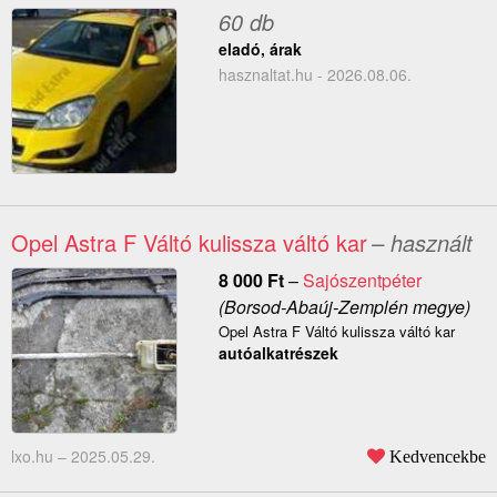
60 db
eladó, árak
hasznaltat.hu - 2026.08.06.
Opel Astra F Váltó kulissza váltó kar
– használt
8 000
Ft
–
Sajószentpéter
(Borsod-Abaúj-Zemplén megye)
Opel Astra F Váltó kulissza váltó kar
autóalkatrészek
lxo.hu –
2025.05.29.
Kedvencekbe