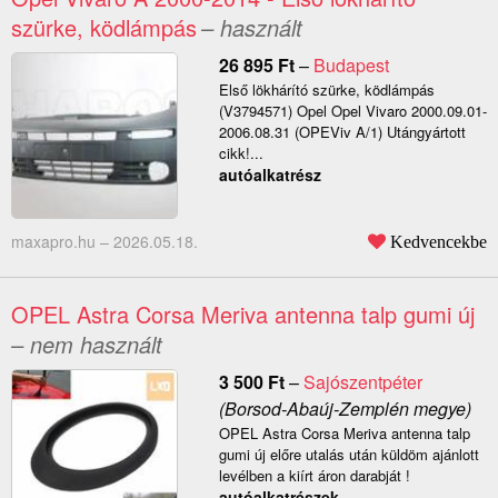
szürke, ködlámpás
– használt
26 895
Ft
–
Budapest
Első lökhárító szürke, ködlámpás
(V3794571) Opel Opel Vivaro 2000.09.01-
2006.08.31 (OPEViv A/1) Utángyártott
cikk!...
autóalkatrész
maxapro.hu –
2026.05.18.
Kedvencekbe
OPEL Astra Corsa Meriva antenna talp gumi új
– nem használt
3 500
Ft
–
Sajószentpéter
(Borsod-Abaúj-Zemplén megye)
OPEL Astra Corsa Meriva antenna talp
gumi új előre utalás után küldöm ajánlott
levélben a kiírt áron darabját !
autóalkatrészek