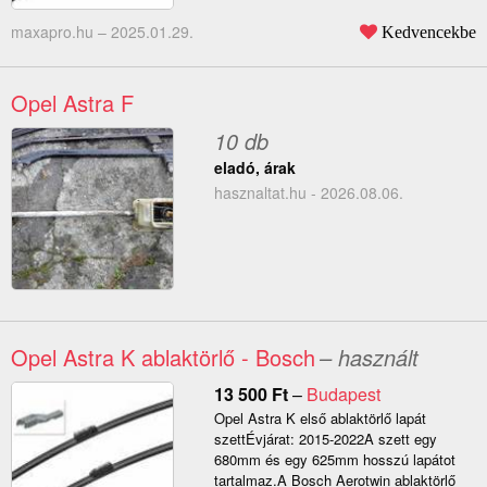
maxapro.hu –
2025.01.29.
Kedvencekbe
Opel Astra F
10 db
eladó, árak
hasznaltat.hu - 2026.08.06.
Opel Astra K ablaktörlő - Bosch
– használt
13 500
Ft
–
Budapest
Opel Astra K első ablaktörlő lapát
szettÉvjárat: 2015-2022A szett egy
680mm és egy 625mm hosszú lapátot
tartalmaz.A Bosch Aerotwin ablaktörlő