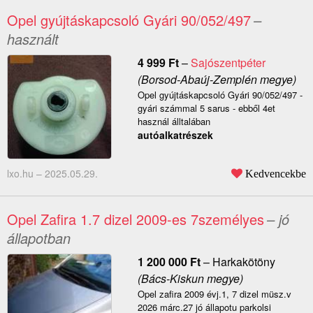
Opel gyújtáskapcsoló Gyári 90/052/497
–
használt
4 999
Ft
–
Sajószentpéter
(Borsod-Abaúj-Zemplén megye)
Opel gyújtáskapcsoló Gyári 90/052/497 -
gyári számmal 5 sarus - ebből 4et
használ álltalában
autóalkatrészek
lxo.hu –
2025.05.29.
Kedvencekbe
Opel Zafira 1.7 dizel 2009-es 7személyes
– jó
állapotban
1 200 000
Ft
–
Harkakötöny
(Bács-Kiskun megye)
Opel zafira 2009 évj.1, 7 dizel müsz.v
2026 márc.27 jó állapotu parkolsi