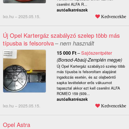
cserélni ALFA R...
autóalkatrészek
lxo.hu –
2025.05.15.
Kedvencekbe
Új Opel Kartergáz szabályzó szelep több más
típusba is felsorolva
– nem használt
15 000
Ft
–
Sajószentpéter
(Borsod-Abaúj-Zemplén megye)
Új Opel Kartergáz szabályzó szelep több
más típusba is felsoroltam alapjárat
ingadozás esetén, és az olajbeöntő
sapka levételekor erős vákuumot
tapasztal akkor ezt kell cserélni ALFA
ROMEO 159 (939...
autóalkatrészek
lxo.hu –
2025.05.15.
Kedvencekbe
Opel Astra