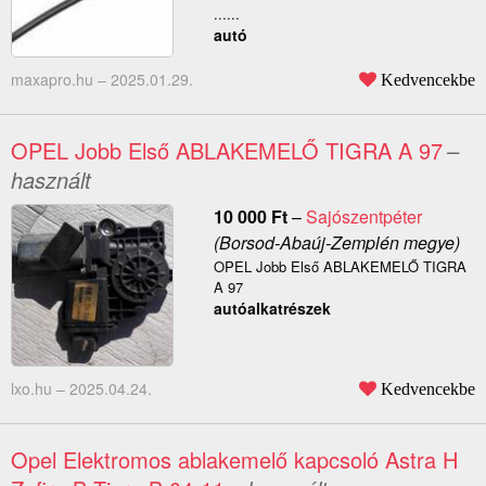
......
autó
maxapro.hu –
2025.01.29.
Kedvencekbe
OPEL Jobb Első ABLAKEMELŐ TIGRA A 97
–
használt
10 000
Ft
–
Sajószentpéter
(Borsod-Abaúj-Zemplén megye)
OPEL Jobb Első ABLAKEMELŐ TIGRA
A 97
autóalkatrészek
lxo.hu –
2025.04.24.
Kedvencekbe
Opel Elektromos ablakemelő kapcsoló Astra H