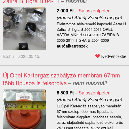
Zafira B Tigra B 04-11
– használt
2 000
Ft
–
Sajószentpéter
(Borsod-Abaúj-Zemplén megye)
Elektromos ablakemelő kapcsoló Astra H
Zafira B Tigra B 2004-2011 OPEL
ASTRA MK5 H 2004-2010 ZAFIRA B
2005-2011 TIGRA B 2004-2009
autóalkatrészek
lxo.hu –
2025.05.15.
Kedvencekbe
Új Opel Kartergáz szabályzó membrán 67mm
több típusba is felsorolva
– nem használt
8 500
Ft
–
Sajószentpéter
(Borsod-Abaúj-Zemplén megye)
Új Opel Kartergáz szabályzó membrán
67mm szelep több más típusba is
felsoroltam alapjárat ingadozás esetén,
és az olajbeöntő sapka levételekor erős
vákuumot tapasztal akkor ezt kell