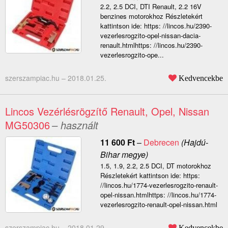
2.2, 2.5 DCI, DTI Renault, 2.2 16V
benzines motorokhoz Részletekért
kattintson ide: https: //lincos.hu/2390-
vezerlesrogzito-opel-nissan-dacia-
renault.htmlhttps: //lincos.hu/2390-
vezerlesrogzito-ope...
szerszampiac.hu –
2018.01.25.
Kedvencekbe
Lincos Vezérlésrögzítő Renault, Opel, Nissan
MG50306
– használt
11 600
Ft
–
Debrecen
(Hajdú-
Bihar megye)
1.5, 1.9, 2.2, 2.5 DCI, DT motorokhoz
Részletekért kattintson ide: https:
//lincos.hu/1774-vezerlesrogzito-renault-
opel-nissan.htmlhttps: //lincos.hu/1774-
vezerlesrogzito-renault-opel-nissan.html
szerszampiac.hu –
2018.01.29.
Kedvencekbe