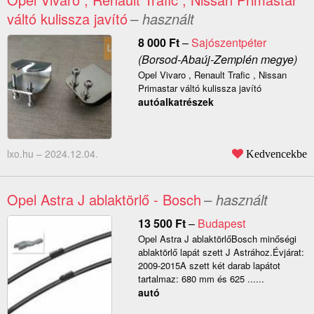
váltó kulissza javító
– használt
8 000
Ft
–
Sajószentpéter
(Borsod-Abaúj-Zemplén megye)
Opel Vivaro , Renault Trafic , Nissan
Primastar váltó kulissza javító
autóalkatrészek
lxo.hu –
2024.12.04.
Kedvencekbe
Opel Astra J ablaktörlő - Bosch
– használt
13 500
Ft
–
Budapest
Opel Astra J ablaktörlőBosch minőségi
ablaktörlő lapát szett J Astrához.Évjárat:
2009-2015A szett két darab lapátot
tartalmaz: 680 mm és 625 ......
autó