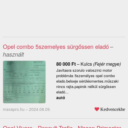
Opel combo 5szemelyes sürgőssen eladó
–
használt
80 000
Ft
–
Kulcs
(Fejér megye)
Javitasra szorulo valoszinü motor
problémás 5személyes opel combo
elado.belseje sérülésmentes.műszaki
nincs rajta.papirok nélkül sürgőssen
eladó...
autó
maxapro.hu –
2024.08.09.
Kedvencekbe
Opel Vivaro , Renault Trafic , Nissan Primastar