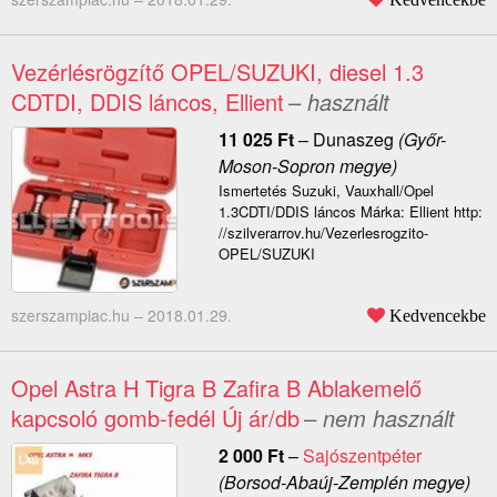
Vezérlésrögzítő OPEL/SUZUKI, diesel 1.3
CDTDI, DDIS láncos, Ellient
– használt
11 025
Ft
–
Dunaszeg
(Győr-
Moson-Sopron megye)
Ismertetés Suzuki, Vauxhall/Opel
1.3CDTI/DDIS láncos Márka: Ellient http:
//szilverarrov.hu/Vezerlesrogzito-
OPEL/SUZUKI
szerszampiac.hu –
2018.01.29.
Kedvencekbe
Opel Astra H Tigra B Zafira B Ablakemelő
kapcsoló gomb-fedél Új ár/db
– nem használt
2 000
Ft
–
Sajószentpéter
(Borsod-Abaúj-Zemplén megye)