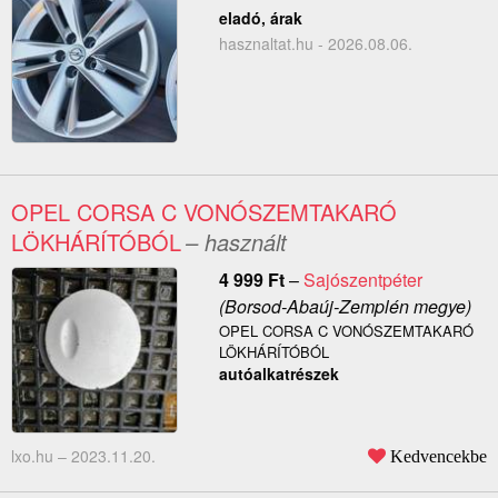
eladó, árak
hasznaltat.hu - 2026.08.06.
OPEL CORSA C VONÓSZEMTAKARÓ
LÖKHÁRÍTÓBÓL
– használt
4 999
Ft
–
Sajószentpéter
(Borsod-Abaúj-Zemplén megye)
OPEL CORSA C VONÓSZEMTAKARÓ
LÖKHÁRÍTÓBÓL
autóalkatrészek
lxo.hu –
2023.11.20.
Kedvencekbe