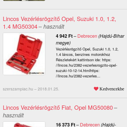
Lincos Vezérlésrögzítő Opel, Suzuki 1.0, 1.2,
1.4 MG50304
– használt
4 942
Ft
–
Debrecen
(Hajdú-Bihar
megye)
Vezérlésrögzítő Opel, Suzuki 1.0, 1.2,
1.4 láncos, benzines motorokhoz
Részletekért kattintson ide: https:
//lincos.hu/2382-vezerlesrogzito-opel-
suzuki-10-12-14.htmlhttps:
//lincos.hu/2382-vezerles...
szerszampiac.hu –
2018.01.25.
Kedvencekbe
Lincos Vezérlésrögzítő Fiat, Opel MG50080
–
használt
16 373
Ft
–
Debrecen
(Hajdú-