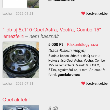
lxo.hu –
2022.03.21.
Kedvencekbe
1 db új 5x110 Opel Astra, Vectra, Combo 15"
lemezfelni
– nem használt
5 000
Ft
–
Kiskunfélegyháza
(Bács-Kiskun megye)
Eladó a képen látható 1 db új 5x110
lyukosztású Opel Astra, Vectra, Combo
15"- os lemezfelni. Méret: 6JX15H2,
ET49, agyátmérő 65, 1 mm. Ár: 5000 Ft
felni, gumiabroncs
lxo.hu –
2023.07.31.
Kedvencekbe
Opel alufelni
8 db