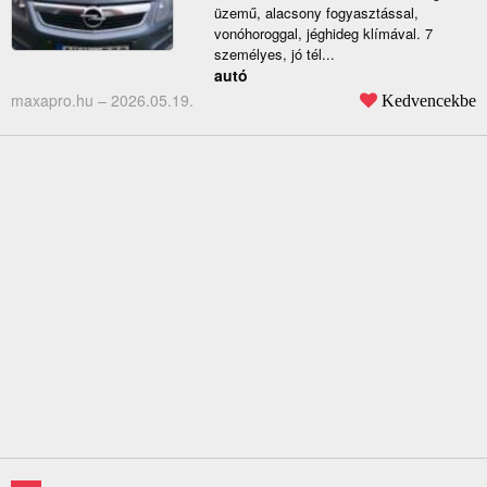
üzemű, alacsony fogyasztással,
vonóhoroggal, jéghideg klímával. 7
személyes, jó tél...
autó
maxapro.hu –
2026.05.19.
Kedvencekbe