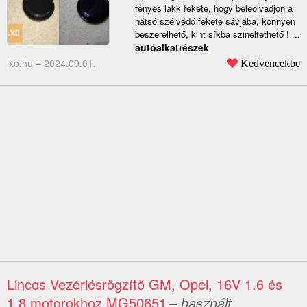
fényes lakk fekete, hogy beleolvadjon a
hátsó szélvédő fekete sávjába, könnyen
beszerelhető, kint síkba szineltethető ! ...
autóalkatrészek
lxo.hu –
2024.09.01.
Kedvencekbe
Lincos Vezérlésrögzítő GM, Opel, 16V 1.6 és
1.8 motorokhoz MG50651
– használt