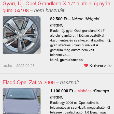
Gyári, Új, Opel Grandland X 17" alufelni új nyári
gumi 5x108
– nem használt
82 500
Ft
–
Nézsa
(Nógrád
megye)
Eladó , új, gyári Opel grandland X 17"
alufelni garnitúra , hibátlan esztétikai
/karcmentes/és szerkezeti állapotban, új,
gyári szerelésű nyári gumikkal.A
garnitúra még autóra nem volt
felszerelve....
felni, gumiabroncs
lxo.hu –
2025.09.08.
Kedvencekbe
Eladó Opel Zafira 2006
– használt
1 100 000
Ft
–
Mohács
(Baranya
megye)
Eladó egy 2006 os Opel zafiránk,
folyamatosan szervizelt, megbízható, jól
felszerelt családi autó. 1.6 Benzin/gáz