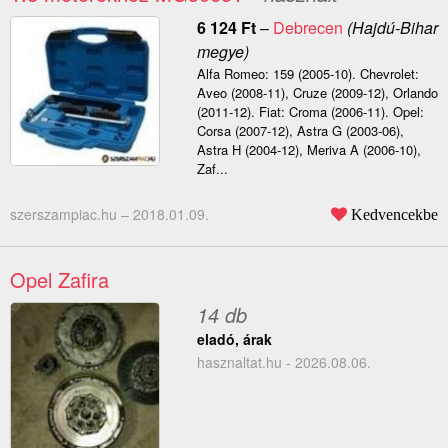
6 124
Ft
–
Debrecen
(Hajdú-Bihar
megye)
Alfa Romeo: 159 (2005-10). Chevrolet:
Aveo (2008-11), Cruze (2009-12), Orlando
(2011-12). Fiat: Croma (2006-11). Opel:
Corsa (2007-12), Astra G (2003-06),
Astra H (2004-12), Meriva A (2006-10),
Zaf...
szerszampiac.hu –
2018.01.09.
Kedvencekbe
Opel Zafira
14 db
eladó, árak
hasznaltat.hu - 2026.08.06.