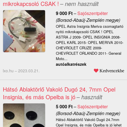
mikrokapcsoló CSAK !
– nem használt
9 000
Ft
–
Sajószentpéter
(Borsod-Abaúj-Zemplén megye)
OPEL Astra Insignia Meriva csomagtartó
nyitó mikrokapcsoló CSAK ! OPEL
ASTRA J 2009- OPEL INSIGNIA 2008-
OPEL KARL 2015- OPEL MERIVA 2010-
CHEVROLET CRUZE 2009-
CHEVROLET ORLANDO 2011- General
Moto...
autóalkatrészek
lxo.hu –
2023.03.21.
Kedvencekbe
Hátsó Ablaktörlő Vakoló Dugó 24, 7mm Opel
Insignia, és más Opelba is jó
– használt
5 000
Ft
–
Sajószentpéter
(Borsod-Abaúj-Zemplén megye)
Hátsó Ablaktörlő Vakoló Dugó 24.7mm
Opel Insignia, és más Opelba is jó lehet