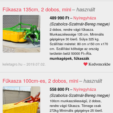
Fűkasza 135cm, 2 dobos, mini
– használt
489 990
Ft
–
Nyíregyháza
(Szabolcs-Szatmár-Bereg megye)
2 dobos, rendre vágó fűkasza.
Munkaszélessége 135 cm. Minimális
gépigénye 30 lóerő. Súlya 325 kg.
Szállítási méretei: 80 cm x150 cm x170
cm. Szállítási költsége az ország
területén belül 50000 Ft+Áfa.
munkagépek, fűkaszák
keletagro.hu –
2019.07.02.
Kedvencekbe
Fűkasza 100cm-es, 2 dobos, mini
– használt
558 800
Ft
–
Nyíregyháza
(Szabolcs-Szatmár-Bereg megye)
100cm munkaszélességű, 2 dobos,
rendre vágó fűkasza. Tömege csak
272kg Minimális gépigénye 25 lóerő.