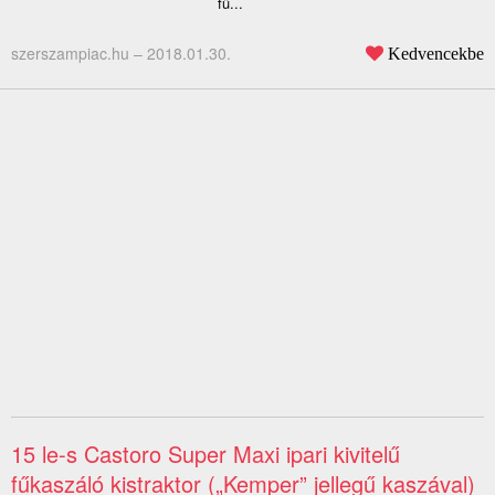
fü...
szerszampiac.hu –
2018.01.30.
Kedvencekbe
15 le-s Castoro Super Maxi ipari kivitelű
fűkaszáló kistraktor („Kemper” jellegű kaszával)