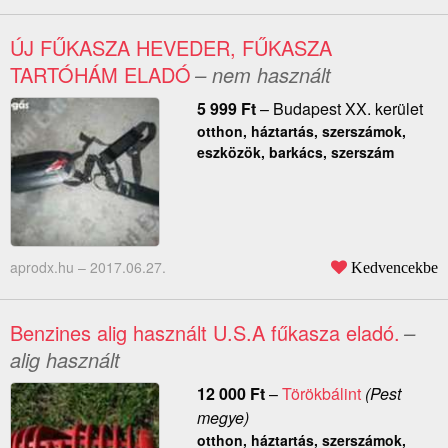
ÚJ FŰKASZA HEVEDER, FŰKASZA
TARTÓHÁM ELADÓ
– nem használt
5 999
Ft
–
Budapest XX. kerület
otthon, háztartás, szerszámok,
eszközök, barkács, szerszám
aprodx.hu –
2017.06.27.
Kedvencekbe
Benzines alig használt U.S.A fűkasza eladó.
–
alig használt
12 000
Ft
–
Törökbálint
(Pest
megye)
otthon, háztartás, szerszámok,