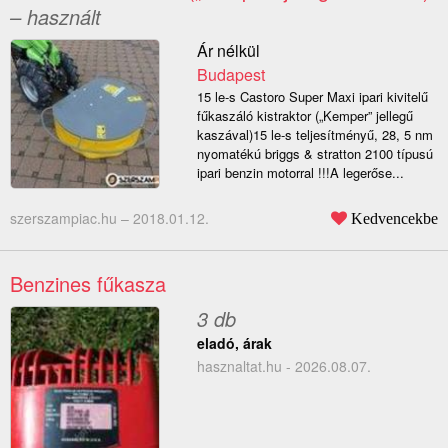
– használt
Ár nélkül
Budapest
15 le-s Castoro Super Maxi ipari kivitelű
fűkaszáló kistraktor („Kemper” jellegű
kaszával)15 le-s teljesítményű, 28, 5 nm
nyomatékú briggs & stratton 2100 típusú
ipari benzin motorral !!!A legerőse...
szerszampiac.hu –
2018.01.12.
Kedvencekbe
Benzines fűkasza
3 db
eladó, árak
hasznaltat.hu - 2026.08.07.