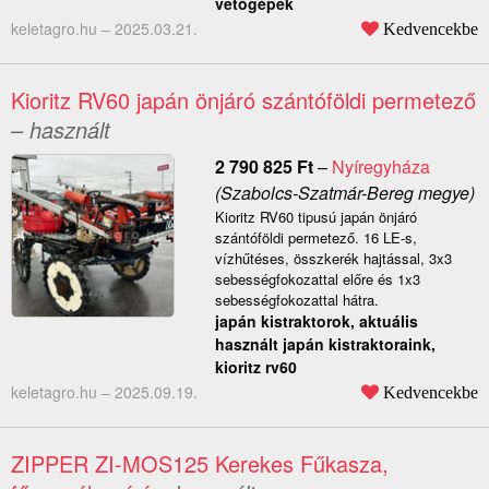
vetőgépek
keletagro.hu –
2025.03.21.
Kedvencekbe
Kioritz RV60 japán önjáró szántóföldi permetező
– használt
2 790 825
Ft
–
Nyíregyháza
(Szabolcs-Szatmár-Bereg megye)
Kioritz RV60 tipusú japán önjáró
szántóföldi permetező. 16 LE-s,
vízhűtéses, összkerék hajtással, 3x3
sebességfokozattal előre és 1x3
sebességfokozattal hátra.
japán kistraktorok, aktuális
használt japán kistraktoraink,
kioritz rv60
keletagro.hu –
2025.09.19.
Kedvencekbe
ZIPPER ZI-MOS125 Kerekes Fűkasza,