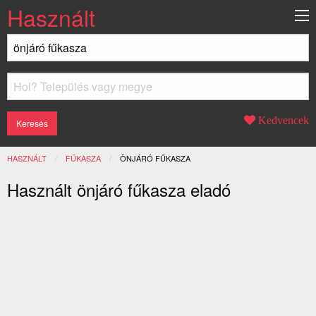
Használt
Kedvencek
HASZNÁLT
FŰKASZA
JELENLEGI:
ÖNJÁRÓ FŰKASZA
Használt önjáró fűkasza eladó