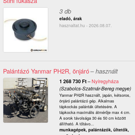
Stihl fűkasza
3 db
eladó, árak
hasznaltat.hu - 2026.08.07.
Palántázó Yanmar PH2R, önjáró
– használt
1 268 730
Ft
–
Nyíregyháza
(Szabolcs-Szatmár-Bereg megye)
Yanmar PH2R használt, japán, kétsoros,
önjáró palántázó gép. Alkalmas
tápkockás palánták ültetésére. A
tápkocka maximális átmérője max 4 cm.
A sorok távolsága 30 és 50 cm között
állítható. A tőtávo...
munkagépek, palántázók, ültetők,