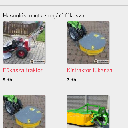
Hasonlók, mint az önjáró fűkasza
Fűkasza traktor
Kistraktor fűkasza
9 db
7 db