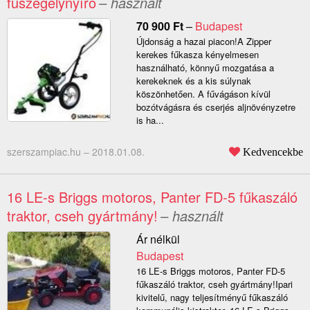
fűszegélynyíró
– használt
70 900
Ft
–
Budapest
Újdonság a hazai piacon!A Zipper
kerekes fűkasza kényelmesen
használható, könnyű mozgatása a
kerekeknek és a kis súlynak
köszönhetően. A fűvágáson kívül
bozótvágásra és cserjés aljnövényzetre
is ha...
szerszampiac.hu –
2018.01.08.
Kedvencekbe
16 LE-s Briggs motoros, Panter FD-5 fűkaszáló
traktor, cseh gyártmány!
– használt
Ár nélkül
Budapest
16 LE-s Briggs motoros, Panter FD-5
fűkaszáló traktor, cseh gyártmány!Ipari
kivitelű, nagy teljesítményű fűkaszáló