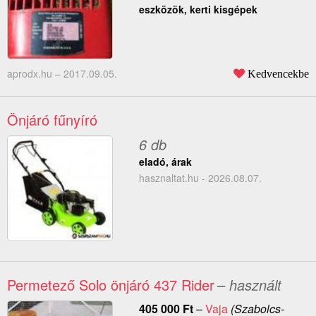
eszközök, kerti kisgépek
aprodx.hu –
2017.09.05.
Kedvencekbe
Önjáró fűnyíró
6 db
eladó, árak
hasznaltat.hu - 2026.08.07.
Permetező Solo önjáró 437 Rider
– használt
405 000
Ft
–
Vaja
(Szabolcs-