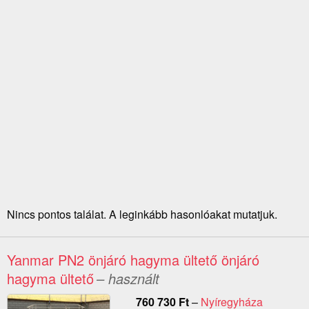
Nincs pontos találat. A leginkább hasonlóakat mutatjuk.
Yanmar PN2 önjáró hagyma ültető önjáró
hagyma ültető
– használt
760 730
Ft
–
Nyíregyháza