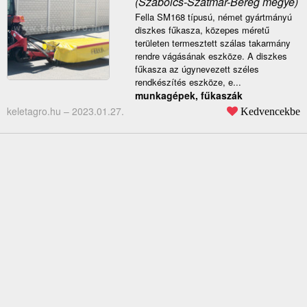
(Szabolcs-Szatmár-Bereg megye)
Fella SM168 típusú, német gyártmányú
diszkes fűkasza, közepes méretű
területen termesztett szálas takarmány
rendre vágásának eszköze. A diszkes
fűkasza az úgynevezett széles
rendkészítés eszköze, e...
munkagépek, fűkaszák
keletagro.hu –
2023.01.27.
Kedvencekbe