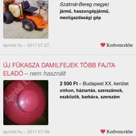
Szatmár-Bereg megye)
jármű, haszongépjármű,
mezőgazdasági gép
aprodx.hu –
2017.07.27.
Kedvencekbe
ÚJ FÜKASZA DAMILFEJEK TÖBB FAJTA
ELADÓ
– nem használt
2 500
Ft
–
Budapest XX. kerület
otthon, háztartás, szerszámok,
eszközök, barkács, szerszám
aprodx.hu –
2017.07.09.
Kedvencekbe