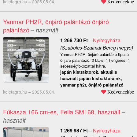
keletagro.hu –
2025.05.04.
Kedvencekbe
Yanmar PH2R, önjáró palántázó önjáró
palántázó
– használt
1 268 730
Ft
–
Nyíregyháza
(Szabolcs-Szatmár-Bereg megye)
Yanmar PH2R, önjáró palántázó tipusú
önjáró palántázó. 3 LE-s, 1 hengeres, 1
sebességfokozattal hátra.
japán kistraktorok, aktuális
használt japán kistraktoraink,
yanmar ph2r, önjáró palántázó
keletagro.hu –
2025.05.04.
Kedvencekbe
Fűkasza 166 cm-es, Fella SM168, használt
–
használt
1 269 987
Ft
–
Nyíregyháza