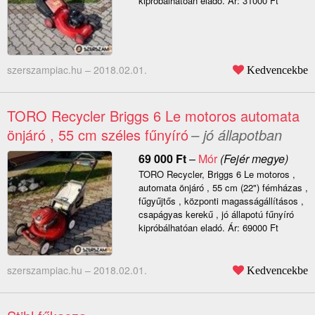
kipróbálhatóan eladó. Ár: 31000 Ft
szerszampiac.hu –
2018.02.01.
Kedvencekbe
TORO Recycler Briggs 6 Le motoros automata
önjáró , 55 cm széles fűnyíró
– jó állapotban
69 000
Ft
–
Mór
(Fejér megye)
TORO Recycler, Briggs 6 Le motoros ,
automata önjáró , 55 cm (22") fémházas ,
fűgyűjtős , központi magasságállításos ,
csapágyas kerekű , jó állapotú fűnyíró
kipróbálhatóan eladó. Ár: 69000 Ft
szerszampiac.hu –
2018.02.01.
Kedvencekbe