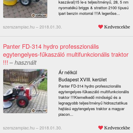
kaszával)15 le-s teljesítményű, 28, 5 nm
nyomatékú briggs & stratton 2100 típusú
ipari benzin motorral !!!A legerőse...
szerszampiac.hu –
2018.01.30.
Kedvencekbe
Panter FD-314 hydro professzionális
egytengelyes-fűkaszáló multifunkcionális traktor
!!!
– használt
Ár nélkül
Budapest XVIII. kerület
Panter FD-314 hydro professzionális
egytengelyes-fűkaszáló multifunkcionális
traktor !!!Kiemelkedő minőségű és a
legnagyobb teljesítményű hidrosztatikus
hajtású egytengelyes traktor a magyar
piacon...
szerszampiac.hu –
2018.01.30.
Kedvencekbe