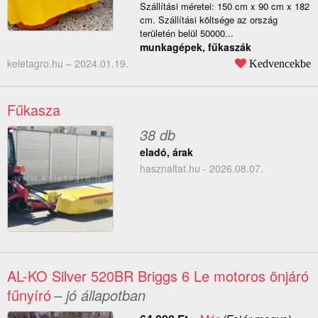
Szállítási méretei: 150 cm x 90 cm x 182
cm. Szállítási költsége az ország
területén belül 50000...
munkagépek, fűkaszák
keletagro.hu –
2024.01.19.
Kedvencekbe
Fűkasza
38 db
eladó, árak
hasznaltat.hu - 2026.08.07.
AL-KO Silver 520BR Briggs 6 Le motoros önjáró
fűnyíró
– jó állapotban