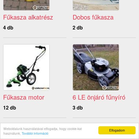
Fűkasza alkatrész
Dobos fűkasza
4 db
2 db
Fűkasza motor
6 LE önjáró fűnyíró
12 db
3 db
Weboldalunk használatával elfogadja, hogy cookie-kat
Elfogadom
használunk.
További információ