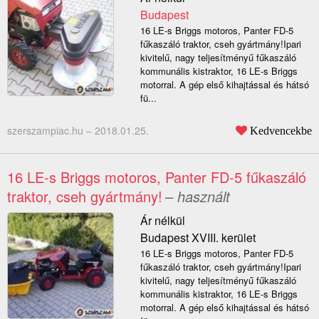
Budapest
16 LE-s Briggs motoros, Panter FD-5
fűkaszáló traktor, cseh gyártmány!Ipari
kivitelű, nagy teljesítményű fűkaszáló
kommunális kistraktor, 16 LE-s Briggs
motorral. A gép első kihajtással és hátsó
fü...
szerszampiac.hu –
2018.01.25.
Kedvencekbe
16 LE-s Briggs motoros, Panter FD-5 fűkaszáló
traktor, cseh gyártmány!
– használt
Ár nélkül
Budapest XVIII. kerület
16 LE-s Briggs motoros, Panter FD-5
fűkaszáló traktor, cseh gyártmány!Ipari
kivitelű, nagy teljesítményű fűkaszáló
kommunális kistraktor, 16 LE-s Briggs
motorral. A gép első kihajtással és hátsó