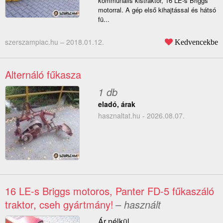
kommunális kistraktor, 16 LE-s Briggs
motorral. A gép első kihajtással és hátsó
fü...
szerszampiac.hu –
2018.01.12.
Kedvencekbe
Alternáló fűkasza
1 db
eladó, árak
hasznaltat.hu - 2026.08.07.
16 LE-s Briggs motoros, Panter FD-5 fűkaszáló
traktor, cseh gyártmány!
– használt
Ár nélkül