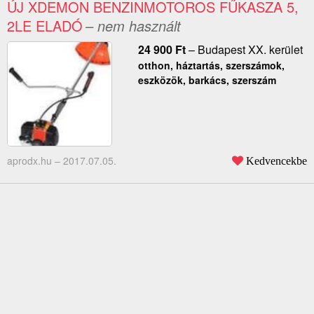
ÚJ XDEMON BENZINMOTOROS FŰKASZA 5,
2LE ELADÓ
– nem használt
24 900
Ft
–
Budapest XX. kerület
otthon, háztartás, szerszámok,
eszközök, barkács, szerszám
aprodx.hu –
2017.07.05.
Kedvencekbe