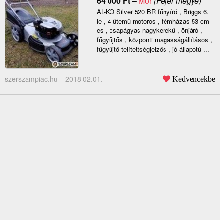
64 000
Ft
–
Mór
(Fejér megye)
AL-KO Silver 520 BR fűnyíró , Briggs 6.
le , 4 ütemű motoros , fémházas 53 cm-
es , csapágyas nagykerekű , önjáró ,
fűgyűjtős , központi magasságállításos ,
fűgyűjtő telítettségjelzős , jó állapotú ...
szerszampiac.hu –
2018.02.01.
Kedvencekbe