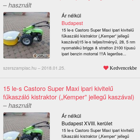
– használt
Ár nélkül
Budapest
15 le-s Castoro Super Maxi ipari kivitelű
fűkaszáló kistraktor („Kemper” jellegű
kaszával)15 le-s teljesítményű, 28, 5 nm
nyomatékú briggs & stratton 2100 típusú
ipari benzin motorral !!!A legerőse...
szerszampiac.hu –
2018.01.25.
Kedvencekbe
15 le-s Castoro Super Maxi ipari kivitelű
fűkaszáló kistraktor („Kemper” jellegű kaszával)
– használt
Ár nélkül
Budapest XVIII. kerület
15 le-s Castoro Super Maxi ipari kivitelű
fűkaszáló kistraktor („Kemper” jellegű