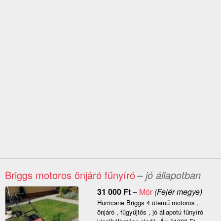
Briggs motoros önjáró fűnyíró
– jó állapotban
31 000
Ft
–
Mór
(Fejér megye)
Hurricane Briggs 4 ütemű motoros ,
önjáró , fűgyűjtős , jó állapotú fűnyíró