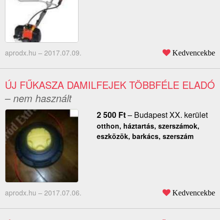
aprodx.hu –
2017.07.09.
Kedvencekbe
ÚJ FŰKASZA DAMILFEJEK TÖBBFÉLE ELADÓ
– nem használt
2 500
Ft
–
Budapest XX. kerület
otthon, háztartás, szerszámok,
eszközök, barkács, szerszám
aprodx.hu –
2017.07.06.
Kedvencekbe