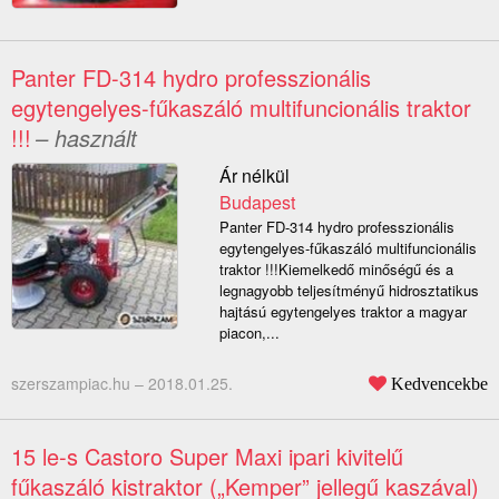
Panter FD-314 hydro professzionális
egytengelyes-fűkaszáló multifuncionális traktor
!!!
– használt
Ár nélkül
Budapest
Panter FD-314 hydro professzionális
egytengelyes-fűkaszáló multifuncionális
traktor !!!Kiemelkedő minőségű és a
legnagyobb teljesítményű hidrosztatikus
hajtású egytengelyes traktor a magyar
piacon,...
szerszampiac.hu –
2018.01.25.
Kedvencekbe
15 le-s Castoro Super Maxi ipari kivitelű
fűkaszáló kistraktor („Kemper” jellegű kaszával)