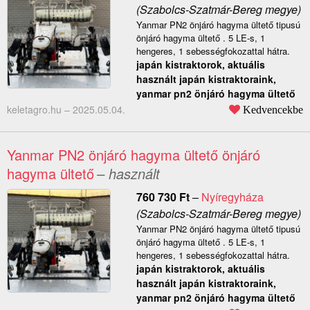
(Szabolcs-Szatmár-Bereg megye)
Yanmar PN2 önjáró hagyma ültető tipusú
önjáró hagyma ültető . 5 LE-s, 1
hengeres, 1 sebességfokozattal hátra.
japán kistraktorok, aktuális
használt japán kistraktoraink,
yanmar pn2 önjáró hagyma ültető
keletagro.hu –
2025.05.04.
Kedvencekbe
Yanmar PN2 önjáró hagyma ültető önjáró
hagyma ültető
– használt
760 730
Ft
–
Nyíregyháza
(Szabolcs-Szatmár-Bereg megye)
Yanmar PN2 önjáró hagyma ültető tipusú
önjáró hagyma ültető . 5 LE-s, 1
hengeres, 1 sebességfokozattal hátra.
japán kistraktorok, aktuális
használt japán kistraktoraink,
yanmar pn2 önjáró hagyma ültető