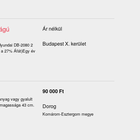
ságú
Ár nélkül
Budapest X. kerület
ndai DB-2080 2
a a 27% Áfát)Egy év
90 000
Ft
nyag vagy gyalult
s magassága 43 cm.
Dorog
Komárom-Esztergom megye