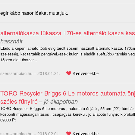
 leginkább hasonlóakat mutatjuk.
alternálókasza fűkasza 170-es alternáló kasza ka
használt
Eladó a képen látható több évig tárolt sosem használt alternáló kasza. 170
szélesség, két tartalék pengével./ezek külön is eladók 15eft./db./ tárolás vé
15perc alatt összer...
szerszampiac.hu –
2018.01.31.
Kedvencekbe
TORO Recycler Briggs 6 Le motoros automata önj
széles fűnyíró
– jó állapotban
TORO Recycler, Briggs 6 Le motoros , automata önjáró , 55 cm (22") fémháza
központi magasságállításos , csapágyas kerekű , jó állapotú fűnyíró kipróbál
69000 Ft
szerszampiac.hu –
2018.02.01.
Kedvencekbe