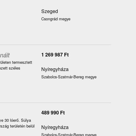
Szeged
Csongrád megye
nált
1 269 987
Ft
ületen termesztett
zett széles
Nyíregyháza
Szabolcs-Szatmár-Bereg megye
489 990
Ft
e 30 lóerő. Súlya
szág területén belül
Nyíregyháza
Szabolcs-Szatmár-Bereg megye