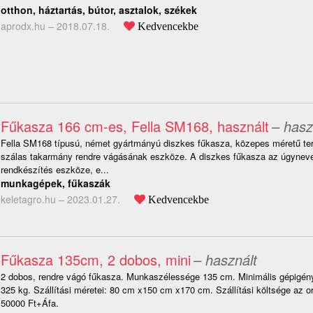
otthon, háztartás, bútor, asztalok, székek
aprodx.hu –
2018.07.18.
Kedvencekbe
Fűkasza 166 cm-es, Fella SM168, használt
– hasz
Fella SM168 típusú, német gyártmányú diszkes fűkasza, közepes méretű ter
szálas takarmány rendre vágásának eszköze. A diszkes fűkasza az úgyneve
rendkészítés eszköze, e...
munkagépek, fűkaszák
keletagro.hu –
2023.01.27.
Kedvencekbe
Fűkasza 135cm, 2 dobos, mini
– használt
2 dobos, rendre vágó fűkasza. Munkaszélessége 135 cm. Minimális gépigény
325 kg. Szállítási méretei: 80 cm x150 cm x170 cm. Szállítási költsége az or
50000 Ft+Áfa.