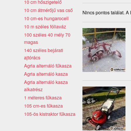
10 cm hőszigetelő
10 cm átmérőjű vas cső
Nincs pontos találat. A
10 cm-es hungarocell
10 m széles fóliaváz
100 széles 40 mély 70
magas
140 széles bejárati
ajtórács
Agria alternáló fűkasza
Agria alternáló kasza
Agria alternáló kasza
alkatrész
1 méteres fűkasza
105 cm-es fűkasza
105-ös kistraktor fűkasza