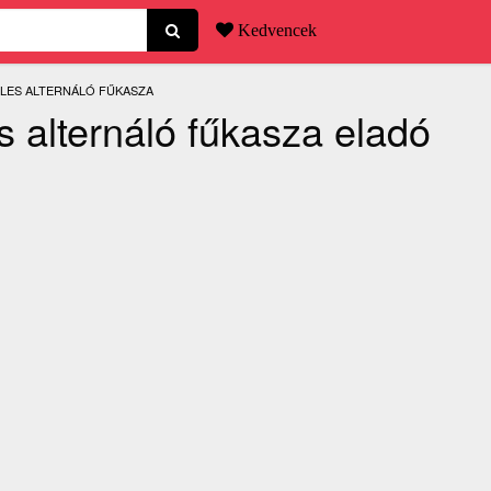
Kedvencek
ÉLES ALTERNÁLÓ FŰKASZA
 alternáló fűkasza eladó