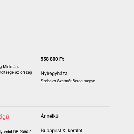
558 800
Ft
g Minimális
 költsége az ország
Nyíregyháza
Szabolcs-Szatmár-Bereg megye
ságú
Ár nélkül
Budapest X. kerület
ndai DB-2080 2