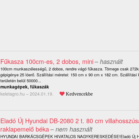
Fűkasza 100cm-es, 2 dobos, mini
– használt
100cm munkaszélességű, 2 dobos, rendre vágó fűkasza. Tömege csak 272k
gépigénye 25 lóerő. Szállítási méretei: 150 cm x 90 cm x 182 cm. Szállítási
területén belül 50000...
munkagépek, fűkaszák
keletagro.hu –
2024.01.19.
Kedvencekbe
Eladó Új Hyundai DB-2080 2 t. 80 cm villahosszú
raklapemelő béka
– nem használt
HYUNDAI BARKÁCSGÉPEK HIVATALOS NAGYKERESKEDÉSE!Eladó Új Hyu