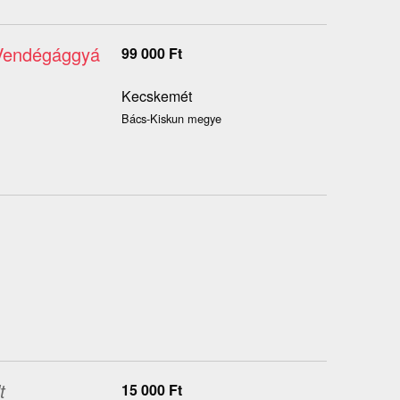
 Vendégággyá
99 000
Ft
Kecskemét
Bács-Kiskun megye
t
15 000
Ft