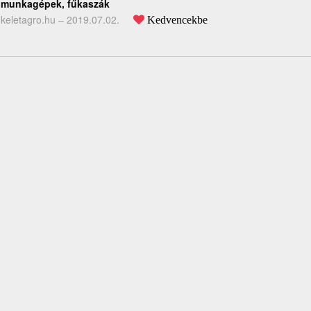
munkagépek, fűkaszák
keletagro.hu –
2019.07.02.
Kedvencekbe