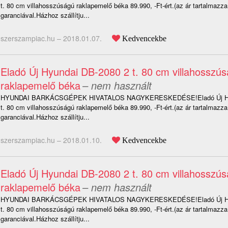
t. 80 cm villahosszúságú raklapemelő béka 89.990, -Ft-ért.(az ár tartalmazz
garanciával.Házhoz szállítju...
szerszampiac.hu –
2018.01.07.
Kedvencekbe
Eladó Új Hyundai DB-2080 2 t. 80 cm villahosszú
raklapemelő béka
– nem használt
HYUNDAI BARKÁCSGÉPEK HIVATALOS NAGYKERESKEDÉSE!Eladó Új Hyu
t. 80 cm villahosszúságú raklapemelő béka 89.990, -Ft-ért.(az ár tartalmazz
garanciával.Házhoz szállítju...
szerszampiac.hu –
2018.01.10.
Kedvencekbe
Eladó Új Hyundai DB-2080 2 t. 80 cm villahosszú
raklapemelő béka
– nem használt
HYUNDAI BARKÁCSGÉPEK HIVATALOS NAGYKERESKEDÉSE!Eladó Új Hyu
t. 80 cm villahosszúságú raklapemelő béka 89.990, -Ft-ért.(az ár tartalmazz
garanciával.Házhoz szállítju...