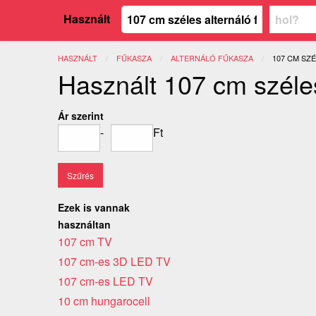
Használt
HASZNÁLT
FŰKASZA
ALTERNÁLÓ FŰKASZA
JELENLEGI:
107 CM SZ
Használt 107 cm széles
Ár szerint
-
Ft
Ezek is vannak
használtan
107 cm TV
107 cm-es 3D LED TV
107 cm-es LED TV
10 cm hungarocell