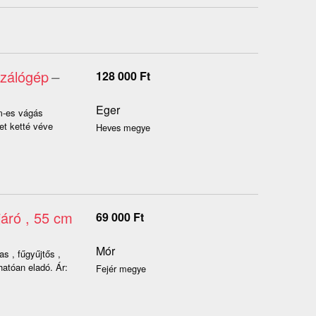
szálógép
–
128 000
Ft
Eger
cm-es vágás
get ketté véve
Heves megye
áró , 55 cm
69 000
Ft
Mór
s , fűgyűjtős ,
hatóan eladó. Ár:
Fejér megye