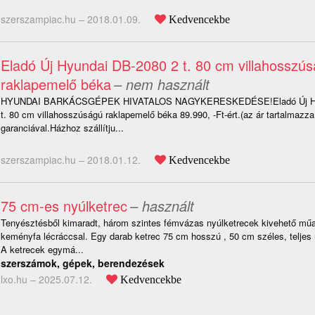
szerszampiac.hu –
2018.01.09.
Kedvencekbe
Eladó Új Hyundai DB-2080 2 t. 80 cm villahosszú
raklapemelő béka
– nem használt
HYUNDAI BARKÁCSGÉPEK HIVATALOS NAGYKERESKEDÉSE!Eladó Új Hyu
t. 80 cm villahosszúságú raklapemelő béka 89.990, -Ft-ért.(az ár tartalmazz
garanciával.Házhoz szállítju...
szerszampiac.hu –
2018.01.12.
Kedvencekbe
75 cm-es nyúlketrec
– használt
Tenyésztésből kimaradt, három szintes fémvázas nyúlketrecek kivehető műa
keményfa lécráccsal. Egy darab ketrec 75 cm hosszú , 50 cm széles, telje
A ketrecek egymá...
szerszámok, gépek, berendezések
lxo.hu –
2025.07.12.
Kedvencekbe