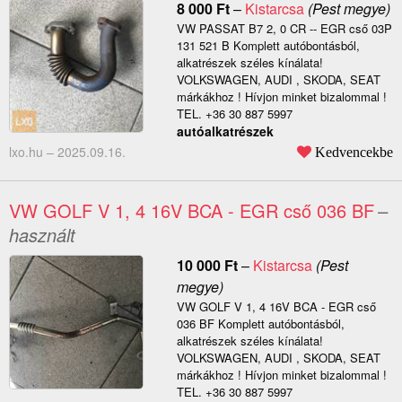
8 000
Ft
–
Kistarcsa
(Pest megye)
VW PASSAT B7 2, 0 CR -- EGR cső 03P
131 521 B Komplett autóbontásból,
alkatrészek széles kínálata!
VOLKSWAGEN, AUDI , SKODA, SEAT
márkákhoz ! Hívjon minket bizalommal !
TEL. +36 30 887 5997
autóalkatrészek
lxo.hu –
2025.09.16.
Kedvencekbe
VW GOLF V 1, 4 16V BCA - EGR cső 036 BF
–
használt
10 000
Ft
–
Kistarcsa
(Pest
megye)
VW GOLF V 1, 4 16V BCA - EGR cső
036 BF Komplett autóbontásból,
alkatrészek széles kínálata!
VOLKSWAGEN, AUDI , SKODA, SEAT
márkákhoz ! Hívjon minket bizalommal !
TEL. +36 30 887 5997