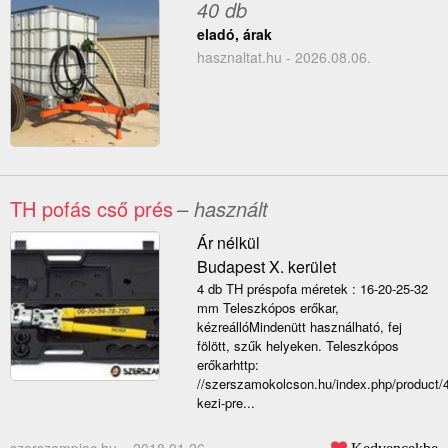
40 db
eladó, árak
hasznaltat.hu - 2026.08.06.
TH pofás cső prés
– használt
Ár nélkül
Budapest X. kerület
4 db TH préspofa méretek : 16-20-25-32
mm Teleszkópos erőkar,
kézreállóMindenütt használható, fej
fölött, szűk helyeken. Teleszkópos
erőkarhttp:
//szerszamokolcson.hu/index.php/product/
kezi-pre...