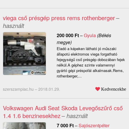
viega cső présgép press rems rothenberger
–
használt
200 000
Ft
–
Gyula
(Békés
megye)
Eladó a képeken látható jó műszaki
állapotú elektromos viega forgatható
fejegységű cső présgép dobozában fejek
nélkül.A géphez szinte valamennyi
gyártó gépi préspofái alkalmasak.Rems,
rothenberger,...
szerszampiac.hu –
2018.01.29.
Kedvencekbe
Volkswagen Audi Seat Skoda Levegőszűrő cső
1.4 1.6 benzinesekhez
– használt
7 000
Ft
–
Sajószentpéter