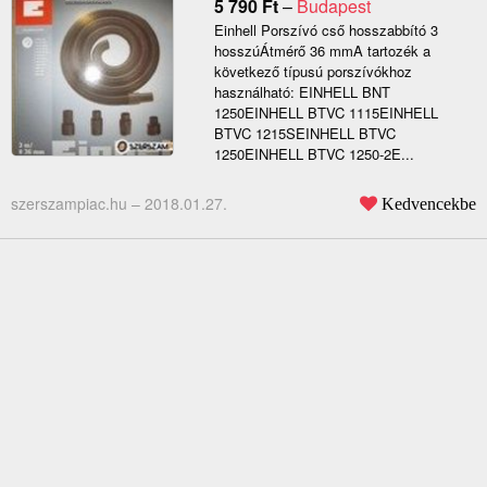
5 790
Ft
–
Budapest
Einhell Porszívó cső hosszabbító 3
hosszúÁtmérő 36 mmA tartozék a
következő típusú porszívókhoz
használható: EINHELL BNT
1250EINHELL BTVC 1115EINHELL
BTVC 1215SEINHELL BTVC
1250EINHELL BTVC 1250-2E...
szerszampiac.hu –
2018.01.27.
Kedvencekbe