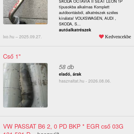
SKODA OCTAVIA II SEAT LEON 1P
típusokba alkalmas Komplett
autóbontásból, alkatrészek széles
kínálata! VOLKSWAGEN, AUDI ,
SKODA, S...
autóalkatrészek
lxo.hu –
2025.09.27.
Kedvencekbe
Cső 1"
58 db
eladó, árak
hasznaltat.hu - 2026.08.06.
VW PASSAT B6 2, 0 PD BKP * EGR cső 03G