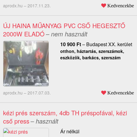
aprodx.hu –
2017.11.23.
Kedvencekbe
ÚJ HAINA MŰANYAG PVC CSŐ HEGESZTŐ
2000W ELADÓ
– nem használt
10 900
Ft
–
Budapest XX. kerület
otthon, háztartás, szerszámok,
eszközök, barkács, szerszám
aprodx.hu –
2017.07.03.
Kedvencekbe
kézi prés szerszám, 4db TH préspofával, kézi
cső press
– használt
Ár nélkül