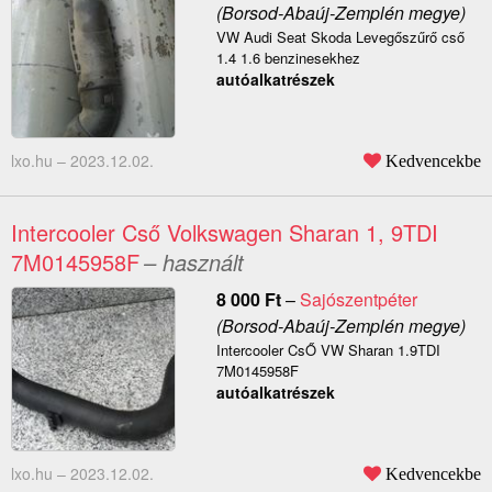
(Borsod-Abaúj-Zemplén megye)
VW Audi Seat Skoda Levegőszűrő cső
1.4 1.6 benzinesekhez
autóalkatrészek
lxo.hu –
2023.12.02.
Kedvencekbe
Intercooler Cső Volkswagen Sharan 1, 9TDI
7M0145958F
– használt
8 000
Ft
–
Sajószentpéter
(Borsod-Abaúj-Zemplén megye)
Intercooler CsŐ VW Sharan 1.9TDI
7M0145958F
autóalkatrészek
lxo.hu –
2023.12.02.
Kedvencekbe