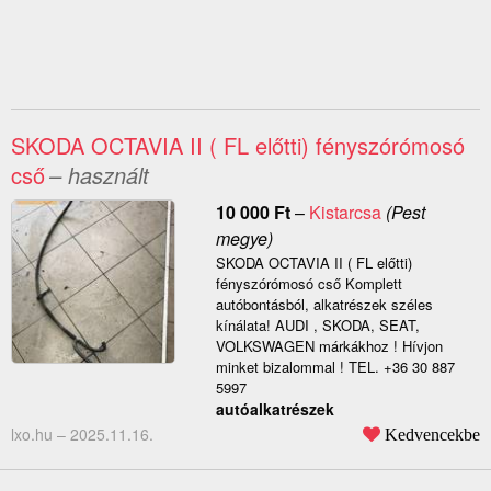
SKODA OCTAVIA II ( FL előtti) fényszórómosó
cső
– használt
10 000
Ft
–
Kistarcsa
(Pest
megye)
SKODA OCTAVIA II ( FL előtti)
fényszórómosó cső Komplett
autóbontásból, alkatrészek széles
kínálata! AUDI , SKODA, SEAT,
VOLKSWAGEN márkákhoz ! Hívjon
minket bizalommal ! TEL. +36 30 887
5997
autóalkatrészek
lxo.hu –
2025.11.16.
Kedvencekbe