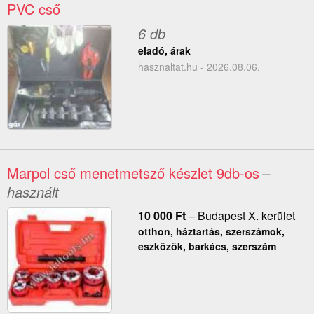
PVC cső
6 db
eladó, árak
hasznaltat.hu - 2026.08.06.
Marpol cső menetmetsző készlet 9db-os
–
használt
10 000
Ft
–
Budapest X. kerület
otthon, háztartás, szerszámok,
eszközök, barkács, szerszám