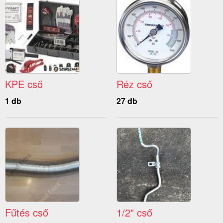
KPE cső
Réz cső
1 db
27 db
Fűtés cső
1/2" cső