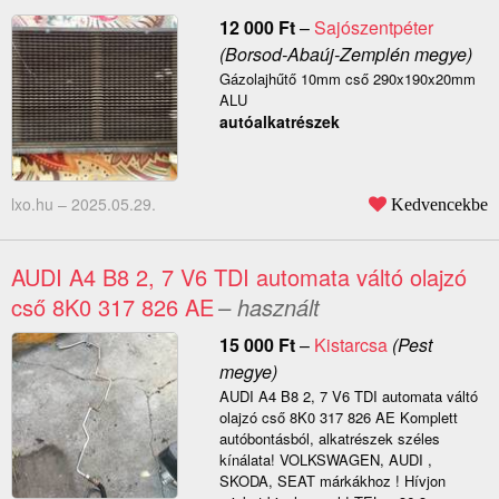
12 000
Ft
–
Sajószentpéter
(Borsod-Abaúj-Zemplén megye)
Gázolajhűtő 10mm cső 290x190x20mm
ALU
autóalkatrészek
lxo.hu –
2025.05.29.
Kedvencekbe
AUDI A4 B8 2, 7 V6 TDI automata váltó olajzó
cső 8K0 317 826 AE
– használt
15 000
Ft
–
Kistarcsa
(Pest
megye)
AUDI A4 B8 2, 7 V6 TDI automata váltó
olajzó cső 8K0 317 826 AE Komplett
autóbontásból, alkatrészek széles
kínálata! VOLKSWAGEN, AUDI ,
SKODA, SEAT márkákhoz ! Hívjon