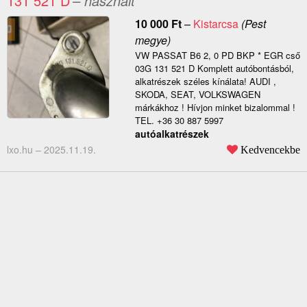
131 521 D
– használt
10 000
Ft
–
Kistarcsa
(Pest
megye)
VW PASSAT B6 2, 0 PD BKP * EGR cső
03G 131 521 D Komplett autóbontásból,
alkatrészek széles kínálata! AUDI ,
SKODA, SEAT, VOLKSWAGEN
márkákhoz ! Hívjon minket bizalommal !
TEL. +36 30 887 5997
autóalkatrészek
lxo.hu –
2025.11.19.
Kedvencekbe