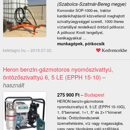
(Szabolcs-Szatmár-Bereg megye)
Komondor SOP-1000-es, traktor
kardánkihajtásról közvetlenül meghajtott
szivattyúegységgel szerelt, 1000 literes
víztartállyal rendelkező öntöző pótkocsi.
A pótkocsi Knott tengellyel,
kerékagyakkal ...
munkagépek, pótkocsik
keletagro.hu –
2019.07.02.
Kedvencekbe
Heron benzin-gázmotoros nyomószivattyú,
öntözőszivattyú 6, 5 LE (EPPH 15-10)
–
használt
275 900
Ft
–
Budapest
HERON benzin-gázmotoros
nyomószivattyú 6, 5 LE (EPPH 15-10G),
1, 5"bemenet, 1×1, 5" és 2×1"kimenet
leírás: Öntözőrendszerek
üzemeltetésére, víz nagy magasságba,
vagy nagy távolságra való szállításá...