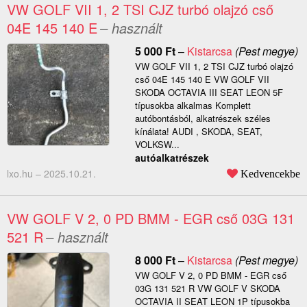
VW GOLF VII 1, 2 TSI CJZ turbó olajzó cső
04E 145 140 E
– használt
5 000
Ft
–
Kistarcsa
(Pest megye)
VW GOLF VII 1, 2 TSI CJZ turbó olajzó
cső 04E 145 140 E VW GOLF VII
SKODA OCTAVIA III SEAT LEON 5F
típusokba alkalmas Komplett
autóbontásból, alkatrészek széles
kínálata! AUDI , SKODA, SEAT,
VOLKSW...
autóalkatrészek
lxo.hu –
2025.10.21.
Kedvencekbe
VW GOLF V 2, 0 PD BMM - EGR cső 03G 131
521 R
– használt
8 000
Ft
–
Kistarcsa
(Pest megye)
VW GOLF V 2, 0 PD BMM - EGR cső
03G 131 521 R VW GOLF V SKODA
OCTAVIA II SEAT LEON 1P típusokba