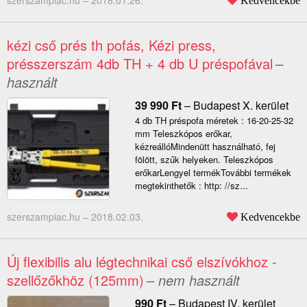
szerszampiac.hu –
2018.01.26.
Kedvencekbe
kézi cső prés th pofás, Kézi press,
présszerszám 4db TH + 4 db U préspofával
–
használt
39 990
Ft
–
Budapest X. kerület
4 db TH préspofa méretek : 16-20-25-32
mm Teleszkópos erőkar,
kézreállóMindenütt használható, fej
fölött, szűk helyeken. Teleszkópos
erőkarLengyel termékTovábbi termékek
megtekinthetők : http: //sz...
szerszampiac.hu –
2018.02.03.
Kedvencekbe
Új flexibilis alu légtechnikai cső elszívókhoz -
szellőzőkhöz (125mm)
– nem használt
990
Ft
–
Budapest IV. kerület