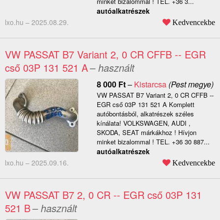
minket bizalommal ! TEL. +36 3...
autóalkatrészek
lxo.hu –
2025.08.29.
Kedvencekbe
VW PASSAT B7 Variant 2, 0 CR CFFB -- EGR
cső 03P 131 521 A
– használt
8 000
Ft
–
Kistarcsa
(Pest megye)
VW PASSAT B7 Variant 2, 0 CR CFFB --
EGR cső 03P 131 521 A Komplett
autóbontásból, alkatrészek széles
kínálata! VOLKSWAGEN, AUDI ,
SKODA, SEAT márkákhoz ! Hívjon
minket bizalommal ! TEL. +36 30 887...
autóalkatrészek
lxo.hu –
2025.09.16.
Kedvencekbe
VW PASSAT B7 2, 0 CR -- EGR cső 03P 131
521 B
– használt