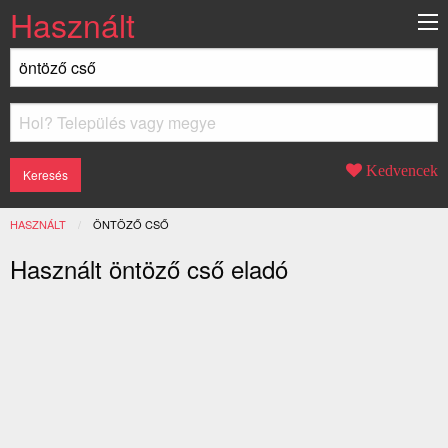
Használt
Kedvencek
HASZNÁLT
JELENLEGI:
ÖNTÖZŐ CSŐ
Használt öntöző cső eladó