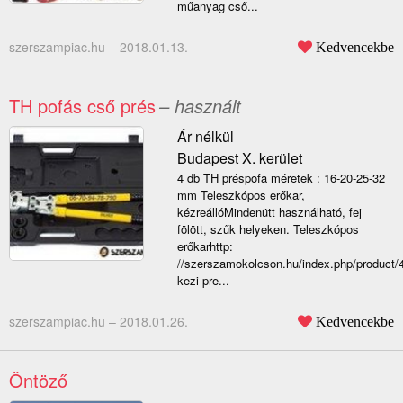
műanyag cső...
szerszampiac.hu –
2018.01.13.
Kedvencekbe
TH pofás cső prés
– használt
Ár nélkül
Budapest X. kerület
4 db TH préspofa méretek : 16-20-25-32
mm Teleszkópos erőkar,
kézreállóMindenütt használható, fej
fölött, szűk helyeken. Teleszkópos
erőkarhttp:
//szerszamokolcson.hu/index.php/product/
kezi-pre...
szerszampiac.hu –
2018.01.26.
Kedvencekbe
Öntöző