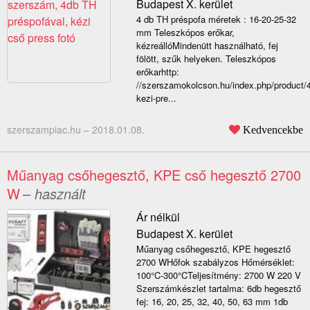
Budapest X. kerület
4 db TH préspofa méretek : 16-20-25-32
mm Teleszkópos erőkar,
kézreállóMindenütt használható, fej
fölött, szűk helyeken. Teleszkópos
erőkarhttp:
//szerszamokolcson.hu/index.php/product/
kezi-pre...
szerszampiac.hu –
2018.01.08.
Kedvencekbe
Műanyag csőhegesztő, KPE cső hegesztő 2700
W
– használt
Ár nélkül
Budapest X. kerület
Műanyag csőhegesztő, KPE hegesztő
2700 WHőfok szabályzos Hőmérséklet:
100°C-300°CTeljesítmény: 2700 W 220 V
Szerszámkészlet tartalma: 6db hegesztő
fej: 16, 20, 25, 32, 40, 50, 63 mm 1db