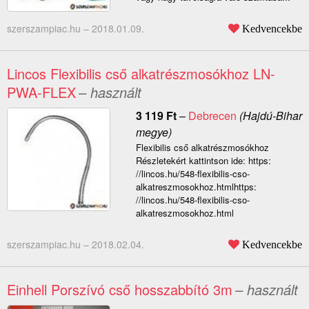
szerszampiac.hu –
2018.01.09.
Kedvencekbe
Lincos Flexibilis cső alkatrészmosókhoz LN-
PWA-FLEX
– használt
3 119
Ft
–
Debrecen
(Hajdú-Bihar
megye)
Flexibilis cső alkatrészmosókhoz
Részletekért kattintson ide: https:
//lincos.hu/548-flexibilis-cso-
alkatreszmosokhoz.htmlhttps:
//lincos.hu/548-flexibilis-cso-
alkatreszmosokhoz.html
szerszampiac.hu –
2018.02.04.
Kedvencekbe
Einhell Porszívó cső hosszabbító 3m
– használt