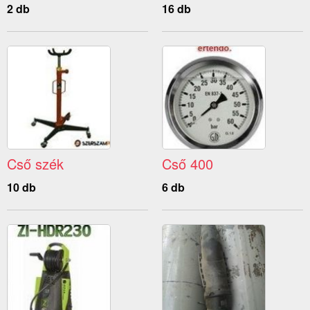
2 db
16 db
Cső szék
Cső 400
10 db
6 db