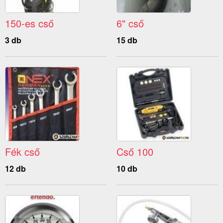
150-es cső
6" cső
3 db
15 db
Fék cső
Cső 100
12 db
10 db