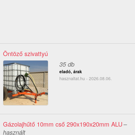
Öntöző szivattyú
35 db
eladó, árak
hasznaltat.hu - 2026.08.06.
Gázolajhűtő 10mm cső 290x190x20mm ALU
–
használt