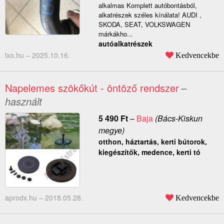
alkalmas Komplett autóbontásból,
alkatrészek széles kínálata! AUDI ,
SKODA, SEAT, VOLKSWAGEN
márkákho...
autóalkatrészek
lxo.hu –
2025.10.16.
Kedvencekbe
Napelemes szökőkút - öntöző rendszer
–
használt
5 490
Ft
–
Baja
(Bács-Kiskun
megye)
otthon, háztartás, kerti bútorok,
kiegészítők, medence, kerti tó
aprodx.hu –
2018.05.28.
Kedvencekbe