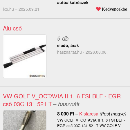
autóalkatrészek
lxo.hu –
2025.09.21.
Kedvencekbe
Alu cső
9 db
eladó, árak
hasznaltat.hu - 2026.08.06.
VW GOLF V_OCTAVIA II 1, 6 FSI BLF - EGR
cső 03C 131 521 T
– használt
8 000
Ft
–
Kistarcsa
(Pest megye)
VW GOLF V_OCTAVIA II 1, 6 FSI BLF -
EGR cső 03C 131 521 T VW GOLF V