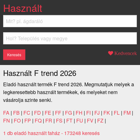
Használt
Kedvencek
Használt F trend 2026
Eladó használt termék F trend 2026. Megmutatjuk melyek a
legkeresettebb használt termékek, és melyeket nem
vásárolja szinte senki.
FA
|
FB
|
FC
|
FD
|
FE
|
FF
|
FG
|
FH
|
FI
|
FJ
|
FK
|
FL
|
FM
|
FN
|
FO
|
FP
|
FQ
|
FR
|
FS
|
FT
|
FU
|
FV
|
FZ
|
1 db eladó használt faház - 173248 keresés