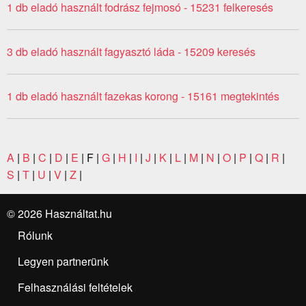
1 db eladó használt fodrász fejmosó - 15231 felkeresés
3 db eladó használt fagyasztó láda - 15209 keresés
1 db eladó használt fazekas korong - 15161 megtekintés
A
|
B
|
C
|
D
|
E
| F |
G
|
H
|
I
|
J
|
K
|
L
|
M
|
N
|
O
|
P
|
Q
|
R
|
S
|
T
|
U
|
V
|
Z
|
© 2026 Használtat.hu
Rólunk
Legyen partnerünk
Felhasználási feltételek