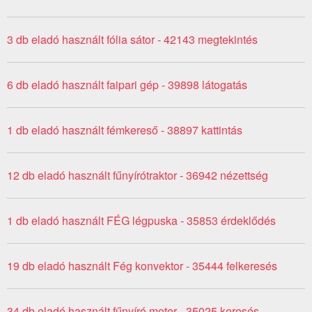
3 db eladó használt fólia sátor - 42143 megtekintés
6 db eladó használt faipari gép - 39898 látogatás
1 db eladó használt fémkereső - 38897 kattintás
12 db eladó használt fűnyírótraktor - 36942 nézettség
1 db eladó használt FÉG légpuska - 35853 érdeklődés
19 db eladó használt Fég konvektor - 35444 felkeresés
34 db eladó használt fűnyíró motor - 35025 keresés