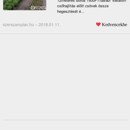
12méteres borda 1500FT/darab! Vállalom
csőhajlítás előtt csövek össze
hegesztését é...
szerszampiac.hu –
2018.01.11.
Kedvencekbe