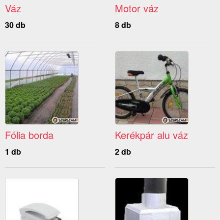
Váz
Motor váz
30 db
8 db
Fólia borda
Kerékpár alu váz
1 db
2 db