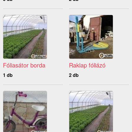
Fóliasátor borda
Raklap fóliázó
1 db
2 db