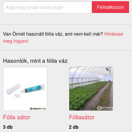
Van Önnél használt fólia váz, ami nem kell már?
Hirdesse
meg ingyen!
Hasonlók, mint a fólia váz
Fólia sátor
Fóliasátor
3 db
2 db