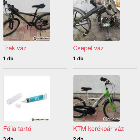
Trek váz
Csepel váz
1 db
1 db
Fólia tartó
KTM kerékpár váz
3 db
2 db