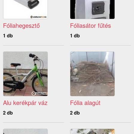
Fóliahegesztő
Fóliasátor fűtés
1 db
1 db
Alu kerékpár váz
Fólia alagút
2 db
2 db