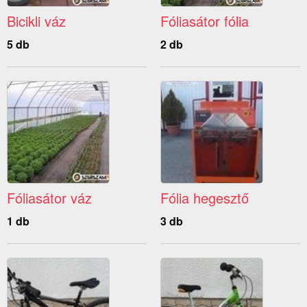
Bicikli váz
Fóliasátor fólia
5 db
2 db
Fóliasátor váz
Fólia hegesztő
1 db
3 db