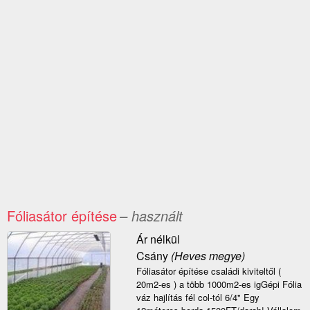
Fóliasátor építése
– használt
Ár nélkül
Csány
(Heves megye)
Fóliasátor építése családi kiviteltől (
20m2-es ) a több 1000m2-es igGépi Fólia
váz hajlítás fél col-tól 6/4" Egy