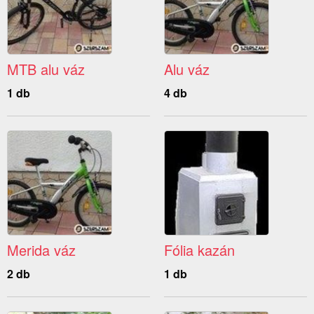
MTB alu váz
Alu váz
1 db
4 db
Merida váz
Fólia kazán
2 db
1 db