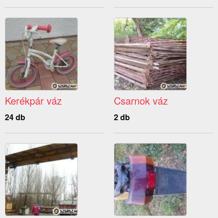
Kerékpár váz
Csarnok váz
24 db
2 db