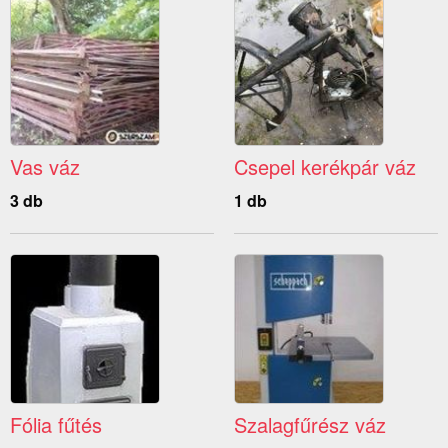
Vas váz
Csepel kerékpár váz
3 db
1 db
Fólia fűtés
Szalagfűrész váz