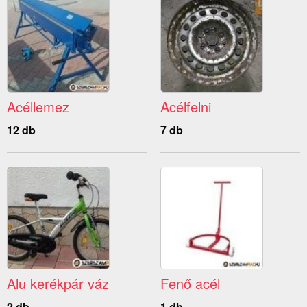
Acéllemez
Acélfelni
12 db
7 db
Alu kerékpár váz
Fenő acél
2 db
1 db