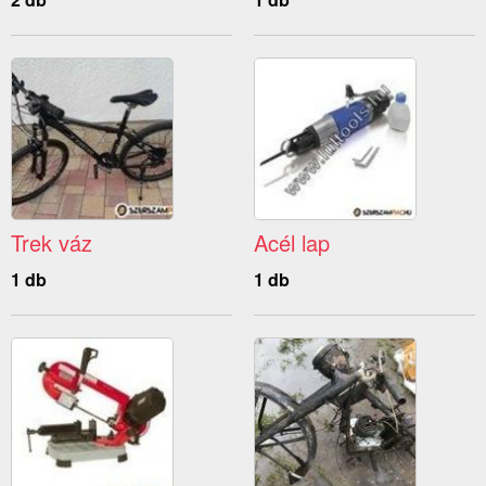
Trek váz
Acél lap
1 db
1 db