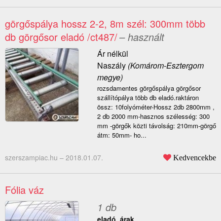
görgőspálya hossz 2-2, 8m szél: 300mm több
db görgősor eladó /ct487/
– használt
Ár nélkül
Naszály
(Komárom-Esztergom
megye)
rozsdamentes görgőspálya görgősor
szállítópálya több db eladó.raktáron
össz: 10folyóméter-Hossz 2db 2800mm ,
2 db 2000 mm-hasznos szélesség: 300
mm -görgők közti távolság: 210mm-görgő
átm: 50mm- ho...
szerszampiac.hu –
2018.01.07.
Kedvencekbe
Fólia váz
1 db
eladó, árak