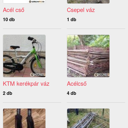
Acél cső
Csepel váz
10 db
1 db
KTM kerékpár váz
Acélcső
2 db
4 db