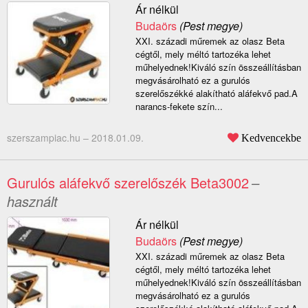
Ár nélkül
Budaörs
(Pest megye)
XXI. századi műremek az olasz Beta
cégtől, mely méltó tartozéka lehet
műhelyednek!Kiváló szín összeállításban
megvásárolható ez a gurulós
szerelőszékké alakítható aláfekvő pad.A
narancs-fekete szín...
szerszampiac.hu –
2018.01.09.
Kedvencekbe
Gurulós aláfekvő szerelőszék Beta3002
–
használt
Ár nélkül
Budaörs
(Pest megye)
XXI. századi műremek az olasz Beta
cégtől, mely méltó tartozéka lehet
műhelyednek!Kiváló szín összeállításban
megvásárolható ez a gurulós