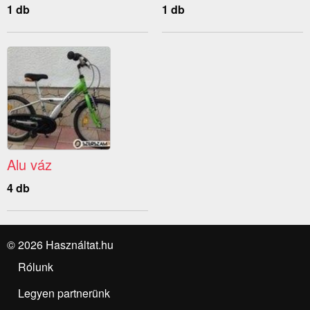
1 db
1 db
Alu váz
4 db
© 2026 Használtat.hu
Rólunk
Legyen partnerünk