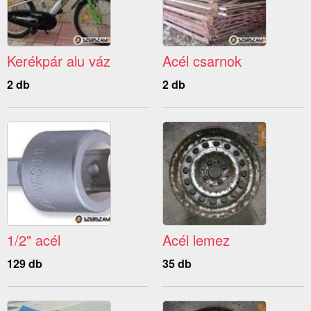
Kerékpár alu váz
Acél csarnok
2 db
2 db
1/2" acél
Acél lemez
129 db
35 db