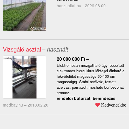
hasznaltat.hu - 2026.08.09.
Vizsgáló asztal
– használt
20 000 000
Ft
–
Elektromosan mozgatható ágy, beépitett
elektromos hidraulikus lábfejjel álitható a
fekvőfelület magasságs 60-100 cm
magasságig. Stabil acélváz, festett
acélváz, párnázott mosható bőr bevonat
cromoz...
rendelői bútorzat, berendezés
medbay.hu –
2018.02.20.
Kedvencekbe