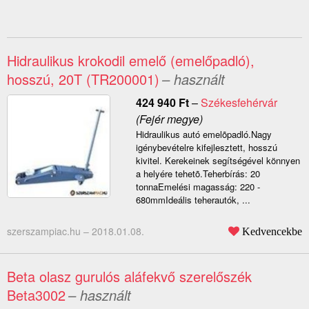
Hidraulikus krokodil emelő (emelőpadló),
hosszú, 20T (TR200001)
– használt
424 940
Ft
–
Székesfehérvár
(Fejér megye)
Hidraulikus autó emelõpadló.Nagy
igénybevételre kifejlesztett, hosszú
kivitel. Kerekeinek segítségével könnyen
a helyére tehetõ.Teherbírás: 20
tonnaEmelési magasság: 220 -
680mmIdeális teherautók, ...
szerszampiac.hu –
2018.01.08.
Kedvencekbe
Beta olasz gurulós aláfekvő szerelőszék
Beta3002
– használt