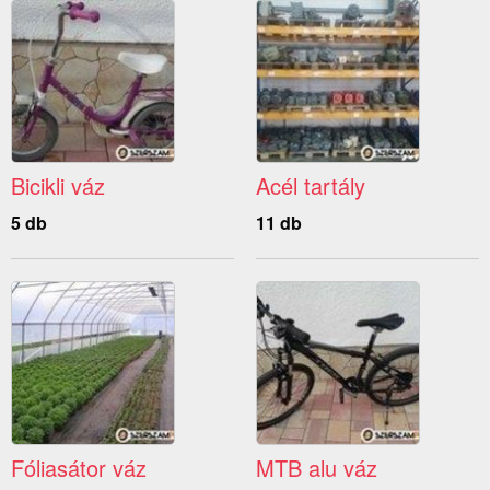
Bicikli váz
Acél tartály
5 db
11 db
Fóliasátor váz
MTB alu váz