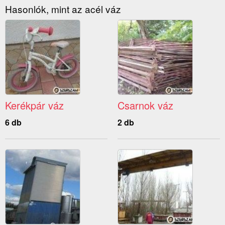
Hasonlók, mint az acél váz
Kerékpár váz
Csarnok váz
6 db
2 db