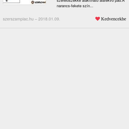
szerelőszékké alakítható aláfekvő pad.A
narancs-fekete szín...
szerszampiac.hu –
2018.01.09.
Kedvencekbe