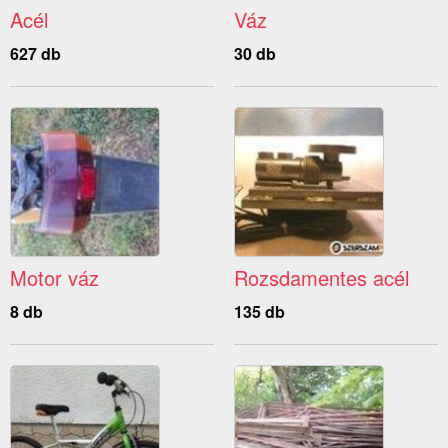
Acél
Váz
627 db
30 db
Motor váz
Rozsdamentes acél
8 db
135 db