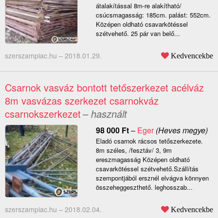
átalakítással 8m-re alakítható/
csúcsmagasság: 185cm. palást: 552cm.
Középen oldható csavarkötéssel
szétvehető. 25 pár van belő...
szerszampiac.hu –
2018.01.29.
Kedvencekbe
Csarnok vasváz bontott tetőszerkezet acélváz
8m vasvázas szerkezet csarnokváz
csarnokszerkezet
– használt
98 000
Ft
–
Eger
(Heves megye)
Eladó csarnok rácsos tetőszerkezete.
8m széles, /fesztáv/ 3, 9m
ereszmagasság Középen oldható
csavarkötéssel szétvehető.Szállítás
szempontjából ersznél elvágva könnyen
összeheggeszthető. leghosszab...
szerszampiac.hu –
2018.02.04.
Kedvencekbe