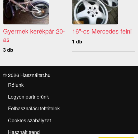
Gyermek kerékpár 20-
16"-os Mercedes felni
as
1 db
3 db
© 2026 Használtat.hu
Rólunk
Legyen partnerünk
Felhasználási feltételek
Cookies szabályzat
Használt trend