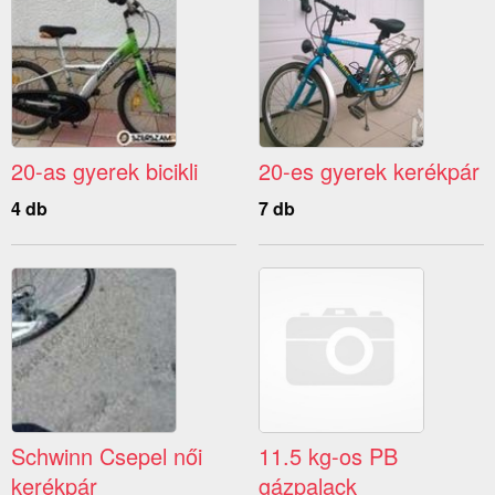
20-as gyerek bicikli
20-es gyerek kerékpár
4 db
7 db
Schwinn Csepel női
11.5 kg-os PB
kerékpár
gázpalack