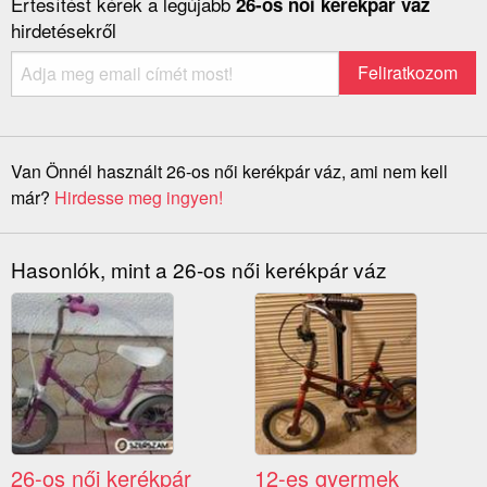
Értesítést kérek a legújabb
26-os női kerékpár váz
hirdetésekről
Van Önnél használt 26-os női kerékpár váz, ami nem kell
már?
Hirdesse meg ingyen!
Hasonlók, mint a 26-os női kerékpár váz
26-os női kerékpár
12-es gyermek