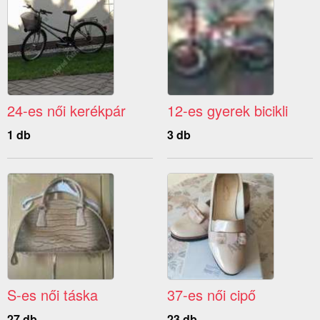
24-es női kerékpár
12-es gyerek bicikli
1 db
3 db
S-es női táska
37-es női cipő
27 db
23 db