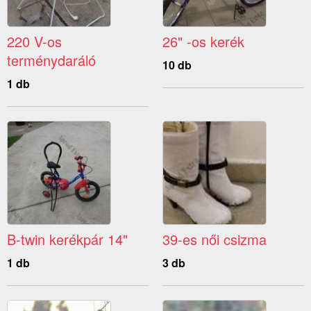
220 V-os
26" -os kerék
terménydaráló
10 db
1 db
B-twin kerékpár 14"
39-es női csizma
1 db
3 db