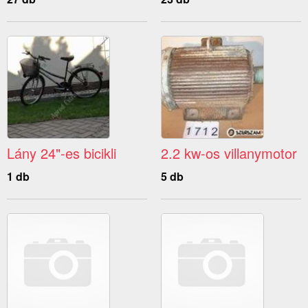
Lány 24"-es bicikli
2.2 kw-os villanymotor
1 db
5 db