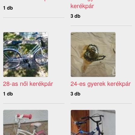
kerékpár
1 db
3 db
28-as női kerékpár
24-es gyerek kerékpár
1 db
3 db