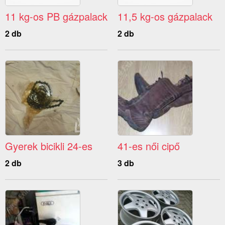
11 kg-os PB gázpalack
11,5 kg-os gázpalack
2 db
2 db
Gyerek bicikli 24-es
41-es női cipő
2 db
3 db