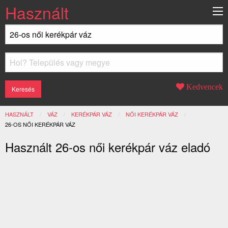
Használt
Kedvencek
HASZNÁLT
VÁZ
KERÉKPÁR VÁZ
NŐI KERÉKPÁR VÁZ
JELENLEGI:
26-OS NŐI KERÉKPÁR VÁZ
Használt 26-os női kerékpár váz eladó