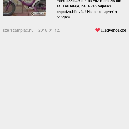
ment ezzel.26 cm-es váz méret.45 cm
az ülés teteje, ha le van teljesen
engedve.Női váz! Ha le kell ugrani a
bringáró...
szerszampiac.hu –
2018.01.12.
Kedvencekbe