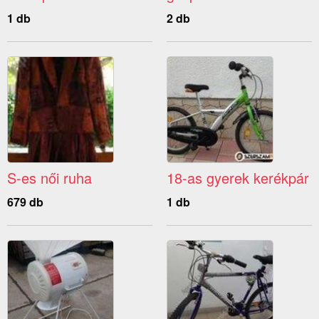
1 db
2 db
S-es női ruha
18-as gyerek kerékpár
679 db
1 db