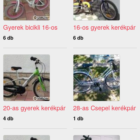
Gyerek bicikli 16-os
16-os gyerek kerékpár
6 db
6 db
20-as gyerek kerékpár
28-as Csepel kerékpár
4 db
1 db