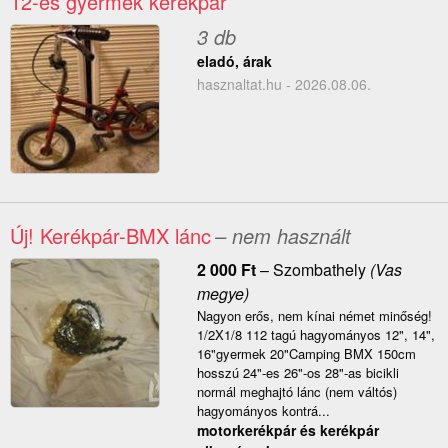
12-es gyermek kerékpár
3 db
eladó, árak
hasznaltat.hu - 2026.08.06.
Új! Kerékpár-BMX lánc
– nem használt
2 000
Ft
–
Szombathely
(Vas
megye)
Nagyon erős, nem kínai német minőség!
1/2X1/8 112 tagú hagyományos 12", 14",
16"gyermek 20"Camping BMX 150cm
hosszú 24"-es 26"-os 28"-as bicikli
normál meghajtó lánc (nem váltós)
hagyományos kontrá...
motorkerékpár és kerékpár