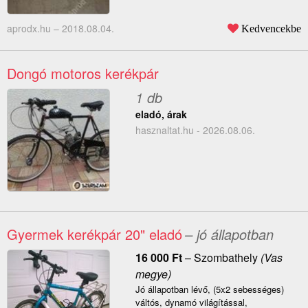
aprodx.hu –
2018.08.04.
Kedvencekbe
Dongó motoros kerékpár
1 db
eladó, árak
hasznaltat.hu - 2026.08.06.
Gyermek kerékpár 20" eladó
– jó állapotban
16 000
Ft
–
Szombathely
(Vas
megye)
Jó állapotban lévő, (5x2 sebességes)
váltós, dynamó világítással,