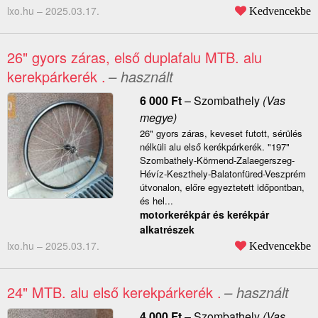
lxo.hu –
2025.03.17.
Kedvencekbe
26" gyors záras, első duplafalu MTB. alu
kerekpárkerék .
– használt
6 000
Ft
–
Szombathely
(Vas
megye)
26" gyors záras, keveset futott, sérülés
nélküli alu első kerékpárkerék. "197"
Szombathely-Körmend-Zalaegerszeg-
Hévíz-Keszthely-Balatonfüred-Veszprém
útvonalon, előre egyeztetett időpontban,
és hel...
motorkerékpár és kerékpár
alkatrészek
lxo.hu –
2025.03.17.
Kedvencekbe
24" MTB. alu első kerekpárkerék .
– használt
4 000
Ft
–
Szombathely
(Vas