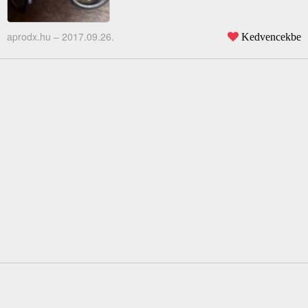
aprodx.hu –
2017.09.26.
Kedvencekbe