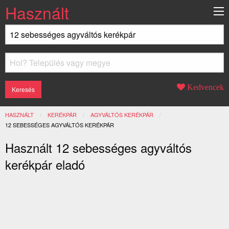
Használt
Kedvencek
HASZNÁLT
KERÉKPÁR
AGYVÁLTÓS KERÉKPÁR
JELENLEGI:
12 SEBESSÉGES AGYVÁLTÓS KERÉKPÁR
Használt 12 sebességes agyváltós
kerékpár eladó