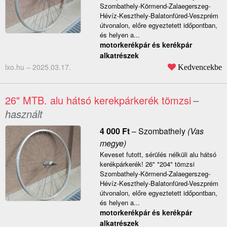
Szombathely-Körmend-Zalaegerszeg-
Hévíz-Keszthely-Balatonfüred-Veszprém
útvonalon, előre egyeztetett időpontban,
és helyen a...
motorkerékpár és kerékpár
alkatrészek
lxo.hu –
2025.03.17.
Kedvencekbe
26" MTB. alu hátsó kerekpárkerék tömzsi
–
használt
4 000
Ft
–
Szombathely
(Vas
megye)
Keveset futott, sérülés nélküli alu hátsó
kerékpárkerék! 26" "204" tömzsi
Szombathely-Körmend-Zalaegerszeg-
Hévíz-Keszthely-Balatonfüred-Veszprém
útvonalon, előre egyeztetett időpontban,
és helyen a...
motorkerékpár és kerékpár
alkatrészek