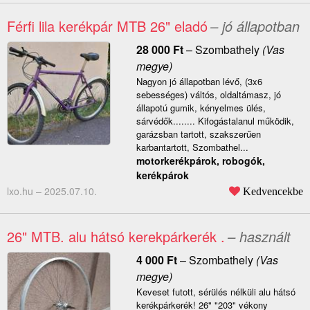
Férfi lila kerékpár MTB 26" eladó
– jó állapotban
28 000
Ft
–
Szombathely
(Vas
megye)
Nagyon jó állapotban lévő, (3x6
sebességes) váltós, oldaltámasz, jó
állapotú gumik, kényelmes ülés,
sárvédők........ Kifogástalanul működik,
garázsban tartott, szakszerűen
karbantartott, Szombathel...
motorkerékpárok, robogók,
kerékpárok
lxo.hu –
2025.07.10.
Kedvencekbe
26" MTB. alu hátsó kerekpárkerék .
– használt
4 000
Ft
–
Szombathely
(Vas
megye)
Keveset futott, sérülés nélküli alu hátsó
kerékpárkerék! 26" "203" vékony