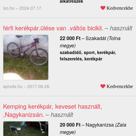
alkatrészek
lxo.hu –
2024.07.17.
Kedvencekbe
férfi kerékpár.ülése van .váltós bicikli.
– használt
22 000
Ft
–
Szakadát
(Tolna
megye)
szabadidő, sport, kerékpár,
felszerelés, kerékpár
aprodx.hu –
2017.08.28.
Kedvencekbe
Kemping kerékpár, keveset használt,
,Nagykanizsán.
– használt
20 000
Ft
–
Nagykanizsa
(Zala
megye)