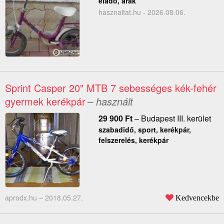
eladó, árak
hasznaltat.hu - 2026.08.06.
Sprint Casper 20" MTB 7 sebességes kék-fehér
gyermek kerékpár
– használt
29 900
Ft
–
Budapest III. kerület
szabadidő, sport, kerékpár,
felszerelés, kerékpár
aprodx.hu –
2018.05.27.
Kedvencekbe