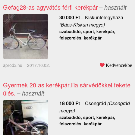
Gefag28-as agyvátós férfi kerékpár
– használt
30 000
Ft
–
Kiskunfélegyháza
(Bács-Kiskun megye)
szabadidő, sport, kerékpár,
felszerelés, kerékpár
aprodx.hu –
2017.10.02.
Kedvencekbe
Gyermek 20 as kerékpár.lila sárvédökkel.fekete
ülés.
– használt
18 000
Ft
–
Csongrád
(Csongrád
megye)
szabadidő, sport, kerékpár,
felszerelés, kerékpár