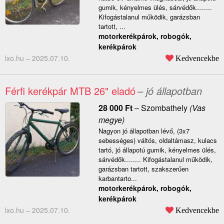
gumik, kényelmes ülés, sárvédők........
Kifogástalanul működik, garázsban
tartott, ...
motorkerékpárok, robogók,
kerékpárok
lxo.hu –
2025.07.10.
Kedvencekbe
Férfi kerékpár MTB 26" eladó
– jó állapotban
28 000
Ft
–
Szombathely
(Vas
megye)
Nagyon jó állapotban lévő, (3x7
sebességes) váltós, oldaltámasz, kulacs
tartó, jó állapotú gumik, kényelmes ülés,
sárvédők........ Kifogástalanul működik,
garázsban tartott, szakszerűen
karbantarto...
motorkerékpárok, robogók,
kerékpárok
lxo.hu –
2025.07.10.
Kedvencekbe