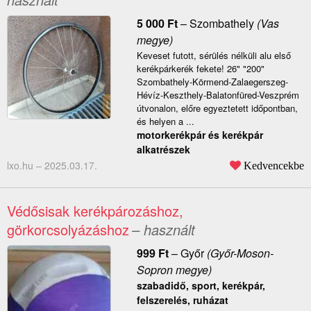
5 000
Ft
–
Szombathely
(Vas
megye)
Keveset futott, sérülés nélküli alu első
kerékpárkerék fekete! 26" "200"
Szombathely-Körmend-Zalaegerszeg-
Hévíz-Keszthely-Balatonfüred-Veszprém
útvonalon, előre egyeztetett időpontban,
és helyen a ...
motorkerékpár és kerékpár
alkatrészek
lxo.hu –
2025.03.17.
Kedvencekbe
Védősisak kerékpározáshoz,
görkorcsolyázáshoz
– használt
999
Ft
–
Győr
(Győr-Moson-
Sopron megye)
szabadidő, sport, kerékpár,
felszerelés, ruházat