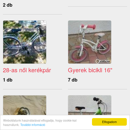
2 db
28-as női kerékpár
Gyerek bicikli 16"
1 db
7 db
Weboldalunk használatával elfogadja, hogy cookie-kat
Elfogadom
használunk.
További információ