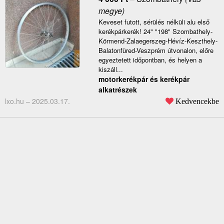
megye)
Keveset futott, sérülés nélküli alu első
kerékpárkerék! 24" "198" Szombathely-
Körmend-Zalaegerszeg-Hévíz-Keszthely-
Balatonfüred-Veszprém útvonalon, előre
egyeztetett időpontban, és helyen a
kiszáll...
motorkerékpár és kerékpár
alkatrészek
lxo.hu –
2025.03.17.
Kedvencekbe