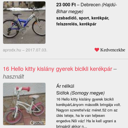
23 000
Ft
–
Debrecen
(Hajdú-
Bihar megye)
szabadidő, sport, kerékpár,
felszerelés, kerékpár
aprodx.hu –
2017.07.03.
Kedvencekbe
16 Hello kitty kislány gyerek bicikli kerékpár
–
használt
Ár nélkül
Siófok
(Somogy megye)
16 Hello kitty kislány gyerek bicikli
kerékpárLányom második bringája volt.
Nagyon szerette!váz méret.52 cm az
ülés teteje, ha le van teljesen
engedve.Női váz! Ha le kell ugrani a
bringáról akkor n...