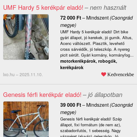
UMF Hardy 5 kerékpár eladó!
– nem használt
72 000
Ft
–
Mindszent
(Csongrád
megye)
UMF Hardy 5 kerékpár eladó! Dirt bike
gyári állapot, jó kerekek, jó gumik. Altus,
Acenc váltószett. Plasztik, levehető
cross sárvédők, jó teleszkóp. A nyereg
picit sérült. Gyári kormány, kormányfog...
motorkerékpárok, robogók,
kerékpárok
lxo.hu –
2025.11.10.
Kedvencekbe
Genesis férfi kerékpár eladó!
– jó állapotban
39 000
Ft
–
Mindszent
(Csongrád
megye)
Genesis férfi kerékpár eladó! Szép
állapot, fixi formátum (de nem az),
szabadonfutós, 1 sebesség. Nagy
vázméret (aluváz) -teleszkóp. Jó