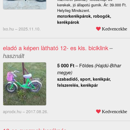
kerekek, jó állapotú gumik. Ár: 39.000 Ft.
Helyileg Mindszent.
motorkerékpárok, robogók,
kerékpárok
lxo.hu –
2025.11.10.
Kedvencekbe
eladó a képen làtható 12- es kis. biciklink
–
használt
5 000
Ft
–
Földes
(Hajdú-Bihar
megye)
szabadidő, sport, kerékpár,
felszerelés, kerékpár
aprodx.hu –
2017.08.26.
Kedvencekbe