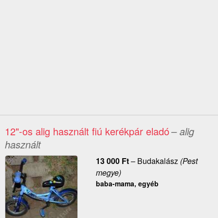
12"-os alig használt fiú kerékpár eladó
– alig
használt
13 000
Ft
–
Budakalász
(Pest
megye)
baba-mama, egyéb