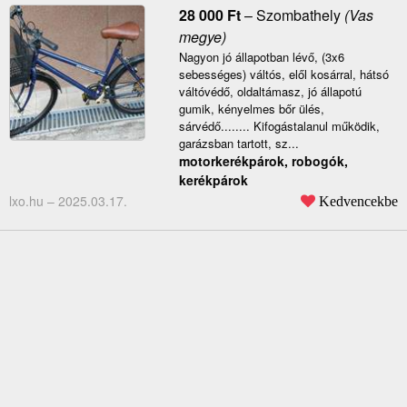
28 000
Ft
–
Szombathely
(Vas
megye)
Nagyon jó állapotban lévő, (3x6
sebességes) váltós, elől kosárral, hátsó
váltóvédő, oldaltámasz, jó állapotú
gumik, kényelmes bőr ülés,
sárvédő........ Kifogástalanul működik,
garázsban tartott, sz...
motorkerékpárok, robogók,
kerékpárok
lxo.hu –
2025.03.17.
Kedvencekbe