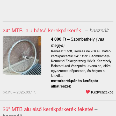
24" MTB. alu hátsó kerekpárkerék .
– használt
4 000
Ft
–
Szombathely
(Vas
megye)
Keveset futott, sérülés nélküli alu hátsó
kerékpárkerék! 24" "199" Szombathely-
Körmend-Zalaegerszeg-Hévíz-Keszthely-
Balatonfüred-Veszprém útvonalon, előre
egyeztetett időpontban, és helyen a
kiszál...
motorkerékpár és kerékpár
alkatrészek
lxo.hu –
2025.03.17.
Kedvencekbe
26" MTB alu első kerékpárkerék fekete!
–
használt