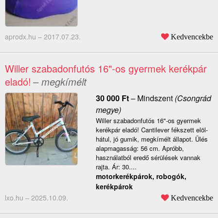
aprodx.hu –
2017.07.23.
Kedvencekbe
Willer szabadonfutós 16"-os gyermek kerékpár
eladó!
– megkímélt
30 000
Ft
–
Mindszent
(Csongrád
megye)
Willer szabadonfutós 16"-os gyermek
kerékpár eladó! Cantilever fékszett elöl-
hátul, jó gumik, megkímélt állapot. Ülés
alapmagasság: 56 cm. Apróbb,
használatból eredő sérülések vannak
rajta. Ár: 30....
motorkerékpárok, robogók,
kerékpárok
lxo.hu –
2025.10.09.
Kedvencekbe