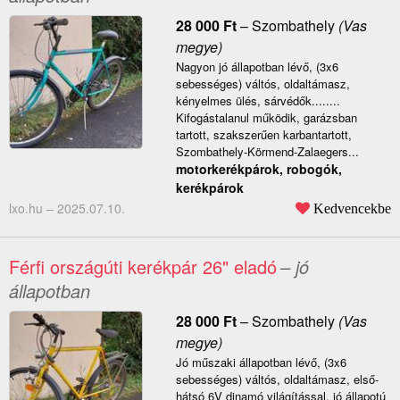
28 000
Ft
–
Szombathely
(Vas
megye)
Nagyon jó állapotban lévő, (3x6
sebességes) váltós, oldaltámasz,
kényelmes ülés, sárvédők........
Kifogástalanul működik, garázsban
tartott, szakszerűen karbantartott,
Szombathely-Körmend-Zalaegers...
motorkerékpárok, robogók,
kerékpárok
lxo.hu –
2025.07.10.
Kedvencekbe
Férfi országúti kerékpár 26" eladó
– jó
állapotban
28 000
Ft
–
Szombathely
(Vas
megye)
Jó műszaki állapotban lévő, (3x6
sebességes) váltós, oldaltámasz, első-
hátsó 6V dinamó világítással, jó állapotú