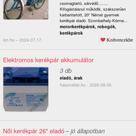
csomagtartó, sárvédő........
Kifogástalanul működik, szakszerűen
karbantartott, 20" Német gyermek
kerékpár eladó. Szombathely-Körme...
motorkerékpárok, robogók,
kerékpárok
lxo.hu –
2024.07.17.
Kedvencekbe
Elektromos kerékpár akkumulátor
3 db
eladó, árak
hasznaltat.hu - 2026.08.06.
Női kerékpár 26" eladó
– jó állapotban