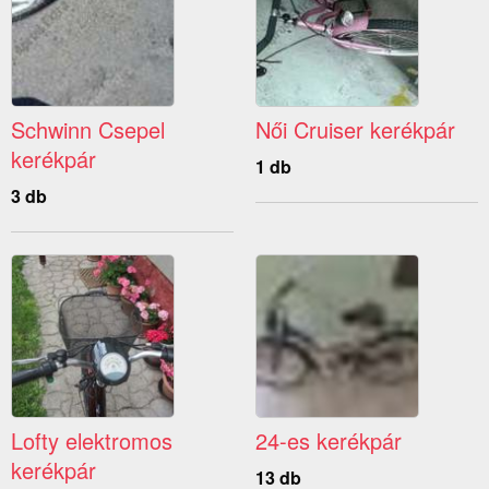
Schwinn Csepel
Női Cruiser kerékpár
kerékpár
1 db
3 db
Lofty elektromos
24-es kerékpár
kerékpár
13 db