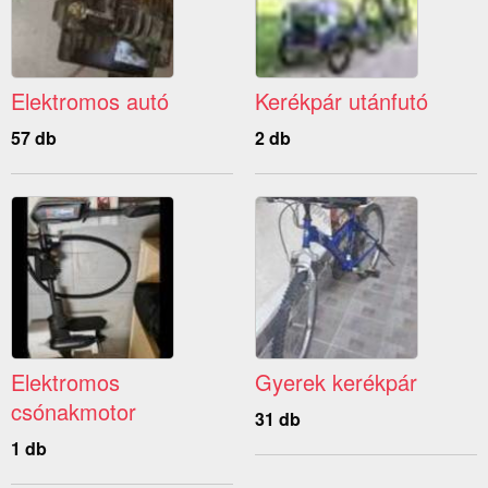
Elektromos autó
Kerékpár utánfutó
57 db
2 db
Elektromos
Gyerek kerékpár
csónakmotor
31 db
1 db