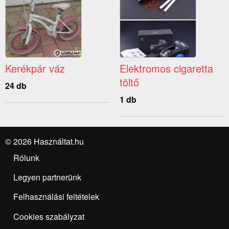
Kerékpár váz
Elektromos cigaretta
töltő
24 db
1 db
© 2026 Használtat.hu
Rólunk
Legyen partnerünk
Felhasználási feltételek
Cookies szabályzat