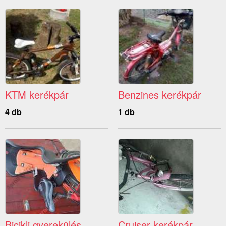
KTM kerékpár
Benzines kerékpár
4 db
1 db
Bicikli gyerekülés
Cruiser kerékpár