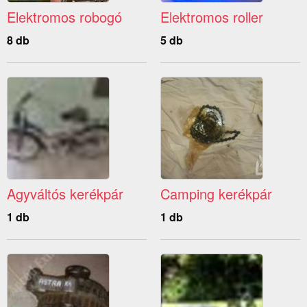
Elektromos robogó
Elektromos roller
8 db
5 db
Agyváltós kerékpár
Camping kerékpár
1 db
1 db