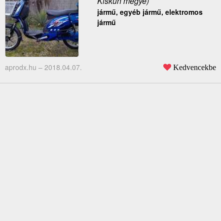
Kiskun megye)
jármű, egyéb jármű, elektromos
jármű
aprodx.hu –
2018.04.07.
Kedvencekbe