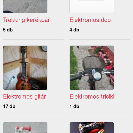
Trekking kerékpár
Elektromos dob
5 db
4 db
Elektromos gitár
Elektromos tricikli
17 db
1 db