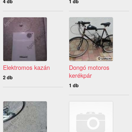
4 db
1 db
Elektromos kazán
Dongó motoros
kerékpár
2 db
1 db