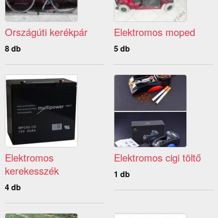
Országúti kerékpár
Elektromos moped
8 db
5 db
Elektromos
Elektromos cigi töltő
kerekesszék
1 db
4 db