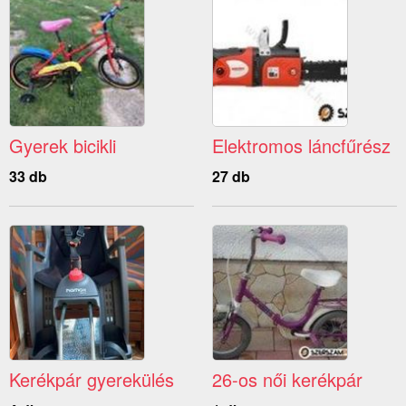
Gyerek bicikli
Elektromos láncfűrész
33 db
27 db
Kerékpár gyerekülés
26-os női kerékpár