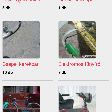
5 db
1 db
Csepel kerékpár
Elektromos fűnyíró
10 db
7 db