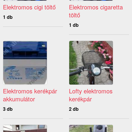
Elektromos cigi töltő
Elektromos cigaretta
töltő
1 db
1 db
Elektromos kerékpár
Lofty elektromos
akkumulátor
kerékpár
3 db
2 db