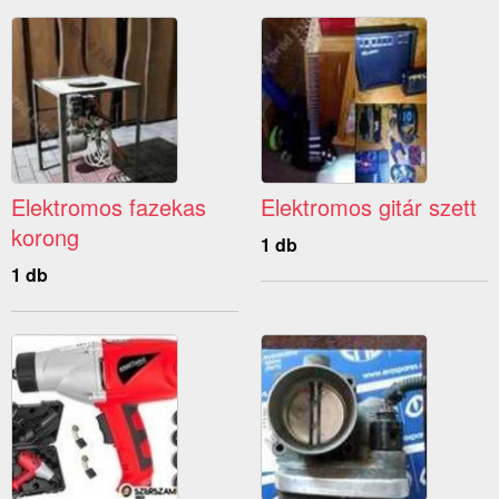
Elektromos fazekas
Elektromos gitár szett
korong
1 db
1 db