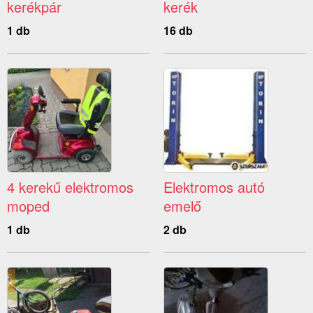
kerékpár
kerék
1 db
16 db
4 kerekű elektromos
Elektromos autó
moped
emelő
1 db
2 db