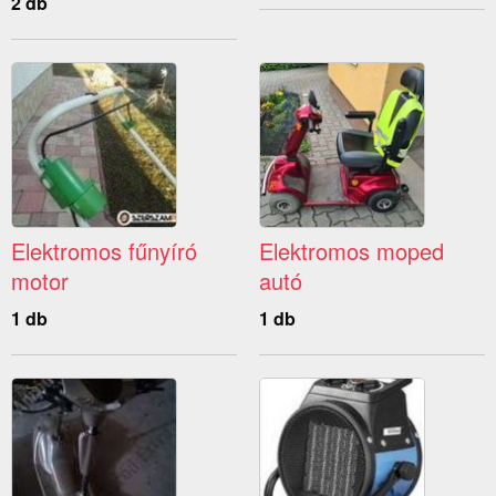
2 db
Elektromos fűnyíró
Elektromos moped
motor
autó
1 db
1 db