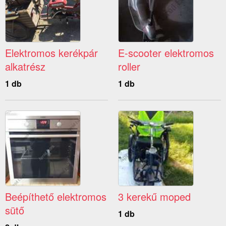
Elektromos kerékpár
E-scooter elektromos
alkatrész
roller
1 db
1 db
Beépíthető elektromos
3 kerekű moped
sütő
1 db