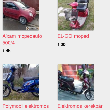
Aixam mopedautó
EL-GO moped
500/4
1 db
1 db
Polymobil elektromos
Elektromos kerékpár