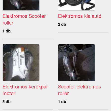
Elektromos Scooter
Elektromos kis autó
roller
2 db
1 db
Elektromos kerékpár
Scooter elektromos
motor
roller
5 db
1 db