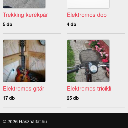
Trekking kerékpár
Elektromos dob
5 db
4 db
Elektromos gitár
Elektromos tricikli
17 db
25 db
© 2026 Használtat.hu