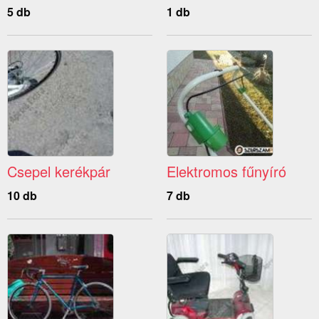
5 db
1 db
Csepel kerékpár
Elektromos fűnyíró
10 db
7 db