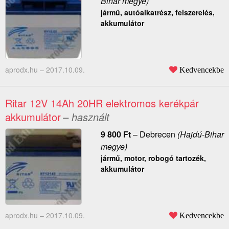
Bihar megye)
jármű, autóalkatrész, felszerelés,
akkumulátor
aprodx.hu –
2017.10.09.
Kedvencekbe
Ritar 12V 14Ah 20HR elektromos kerékpár
akkumulátor
– használt
9 800
Ft
–
Debrecen
(Hajdú-Bihar
megye)
jármű, motor, robogó tartozék,
akkumulátor
aprodx.hu –
2017.10.09.
Kedvencekbe