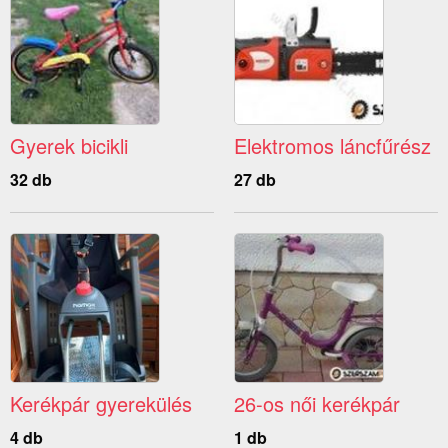
Gyerek bicikli
Elektromos láncfűrész
32 db
27 db
Kerékpár gyerekülés
26-os női kerékpár
4 db
1 db