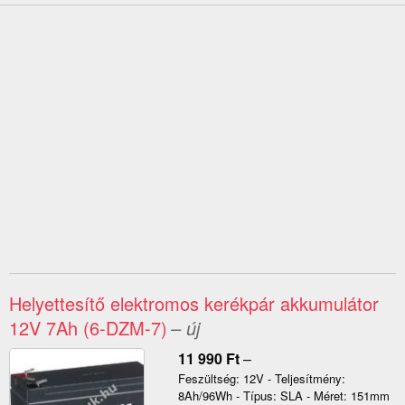
Helyettesítő elektromos kerékpár akkumulátor
12V 7Ah (6-DZM-7)
– új
11 990
Ft
–
Feszültség: 12V - Teljesítmény:
8Ah/96Wh - Típus: SLA - Méret: 151mm