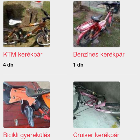
KTM kerékpár
Benzines kerékpár
4 db
1 db
Bicikli gyerekülés
Cruiser kerékpár