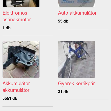
Elektromos
Autó akkumulátor
csónakmotor
55 db
1 db
Akkumulátor
Gyerek kerékpár
akkumulátor
31 db
5551 db