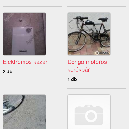
Elektromos kazán
Dongó motoros
kerékpár
2 db
1 db