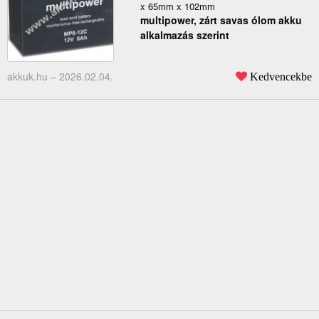
x 65mm x 102mm
multipower, zárt savas ólom akku
alkalmazás szerint
akkuk.hu –
2026.02.04.
Kedvencekbe