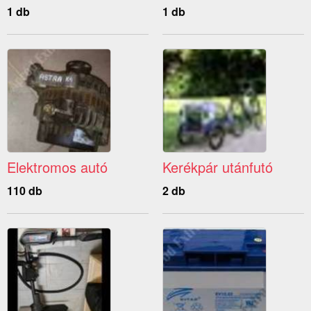
1 db
1 db
Elektromos autó
Kerékpár utánfutó
110 db
2 db