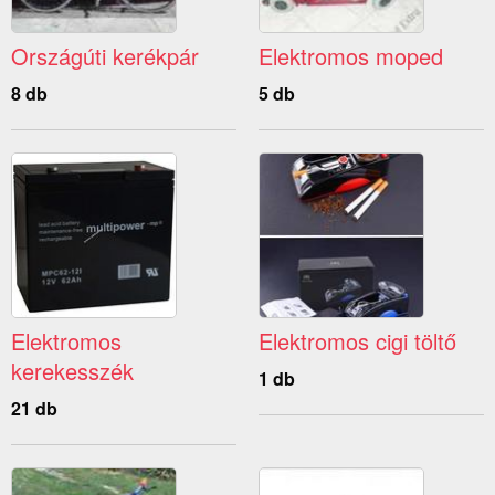
Országúti kerékpár
Elektromos moped
8 db
5 db
Elektromos
Elektromos cigi töltő
kerekesszék
1 db
21 db