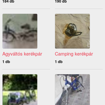
184 db
190 db
Agyváltós kerékpár
Camping kerékpár
1 db
1 db