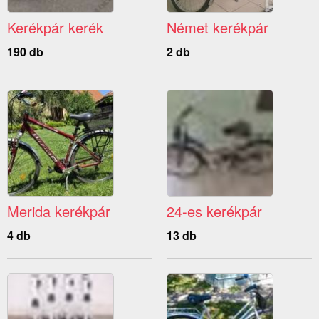
Kerékpár kerék
Német kerékpár
190 db
2 db
Merida kerékpár
24-es kerékpár
4 db
13 db