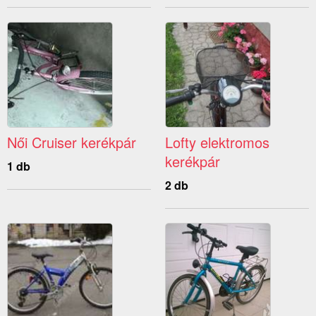
Női Cruiser kerékpár
Lofty elektromos
kerékpár
1 db
2 db