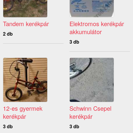
Tandem kerékpár
Elektromos kerékpár
akkumulátor
2 db
3 db
12-es gyermek
Schwinn Csepel
kerékpár
kerékpár
3 db
3 db