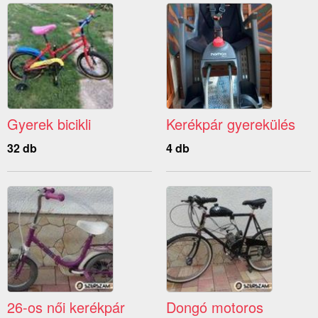
Gyerek bicikli
Kerékpár gyerekülés
32 db
4 db
26-os női kerékpár
Dongó motoros