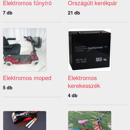
Elektromos fűnyíró
Országúti kerékpár
7 db
21 db
Elektromos moped
Elektromos
kerekesszék
5 db
4 db