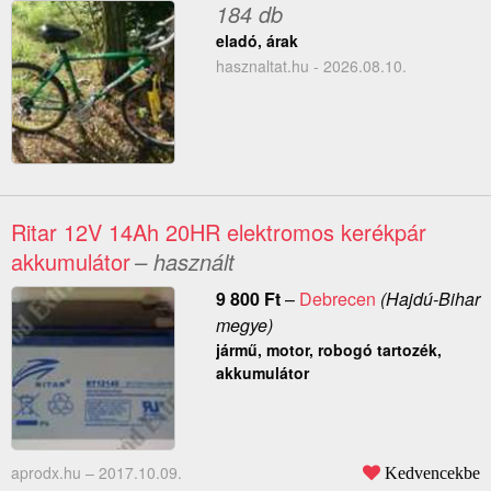
184 db
eladó, árak
hasznaltat.hu - 2026.08.10.
Ritar 12V 14Ah 20HR elektromos kerékpár
akkumulátor
– használt
9 800
Ft
–
Debrecen
(Hajdú-Bihar
megye)
jármű, motor, robogó tartozék,
akkumulátor
aprodx.hu –
2017.10.09.
Kedvencekbe