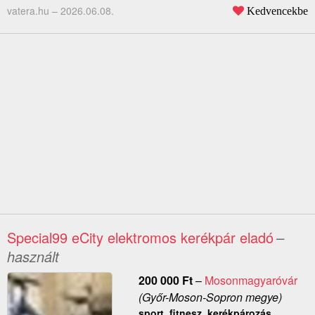
vatera.hu –
2026.06.08.
Kedvencekbe
Special99 eCity elektromos kerékpár eladó
–
használt
200 000
Ft
–
Mosonmagyaróvár
(Győr-Moson-Sopron megye)
sport, fitnesz, kerékpározás,