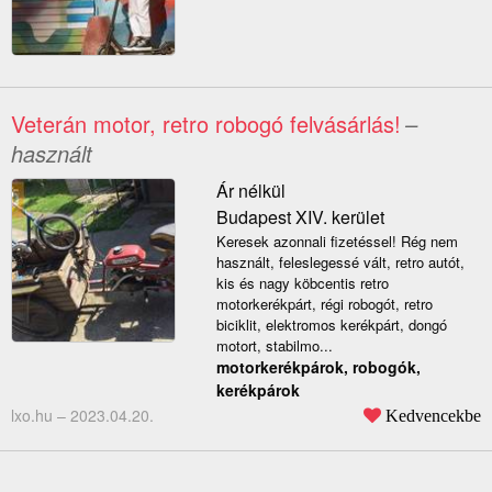
Veterán motor, retro robogó felvásárlás!
–
használt
Ár nélkül
Budapest XIV. kerület
Keresek azonnali fizetéssel! Rég nem
használt, feleslegessé vált, retro autót,
kis és nagy köbcentis retro
motorkerékpárt, régi robogót, retro
biciklit, elektromos kerékpárt, dongó
motort, stabilmo...
motorkerékpárok, robogók,
kerékpárok
lxo.hu –
2023.04.20.
Kedvencekbe