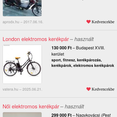
aprodx.hu –
2017.06.16.
Kedvencekbe
London elektromos kerékpár
– használt
130 000
Ft
–
Budapest XVIII.
kerület
sport, fitnesz, kerékpározás,
kerékpárok, elektromos kerékpárok
vatera.hu –
2025.06.21.
Kedvencekbe
Női elektromos kerékpár
– használt
299 000
Ft
–
Nagykovácsi
(Pest