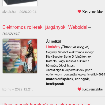
akkuk.hu –
2026.02.04.
Kedvencekbe
Elektromos rollerek, járgányok. Weboldal
–
használt
Ár nélkül
Harkány
(Baranya megye)
Segway Ninebot elektromos robogó
KickScooter Serie D felnőtteknek.
Kattints, vagy másold a linket a
bömgésződbe! https:
//netszolga.hu/ujportal/index.php?
option=com_content&view=article&id=592&
motorkerékpárok, robogók,
kerékpárok
lxo.hu –
2022.12.21.
Kedvencekbe
fitneszgépek kerékpár és elektromos roller