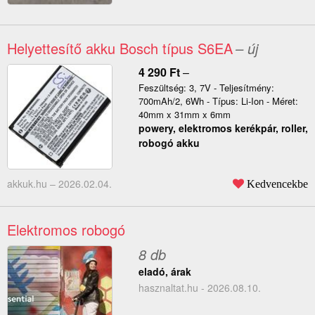
Helyettesítő akku Bosch típus S6EA
– új
4 290
Ft
–
Feszültség: 3, 7V - Teljesítmény:
700mAh/2, 6Wh - Típus: Li-Ion - Méret:
40mm x 31mm x 6mm
powery, elektromos kerékpár, roller,
robogó akku
akkuk.hu –
2026.02.04.
Kedvencekbe
Elektromos robogó
8 db
eladó, árak
hasznaltat.hu - 2026.08.10.