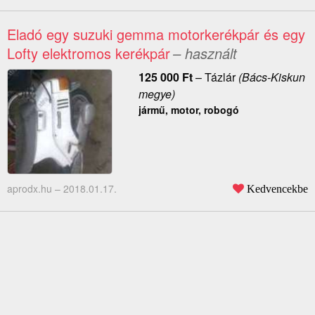
Eladó egy suzuki gemma motorkerékpár és egy
Lofty elektromos kerékpár
– használt
125 000
Ft
–
Tázlár
(Bács-Kiskun
megye)
jármű, motor, robogó
aprodx.hu –
2018.01.17.
Kedvencekbe