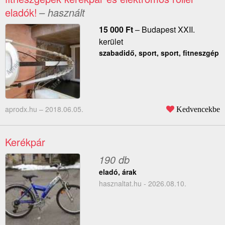
eladók!
– használt
15 000
Ft
–
Budapest XXII.
kerület
szabadidő, sport, sport, fitneszgép
aprodx.hu –
2018.06.05.
Kedvencekbe
Kerékpár
190 db
eladó, árak
hasznaltat.hu - 2026.08.10.