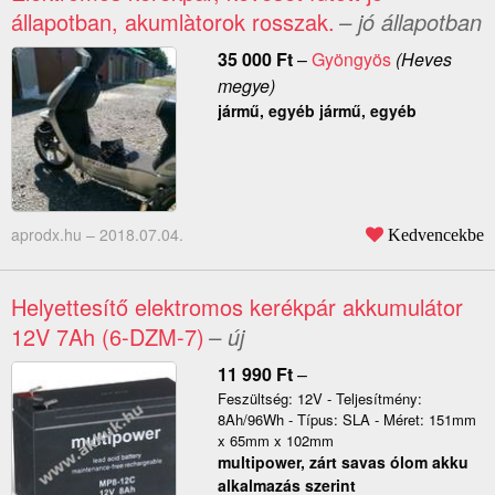
állapotban, akumlàtorok rosszak.
– jó állapotban
35 000
Ft
–
Gyöngyös
(Heves
megye)
jármű, egyéb jármű, egyéb
aprodx.hu –
2018.07.04.
Kedvencekbe
Helyettesítő elektromos kerékpár akkumulátor
12V 7Ah (6-DZM-7)
– új
11 990
Ft
–
Feszültség: 12V - Teljesítmény:
8Ah/96Wh - Típus: SLA - Méret: 151mm
x 65mm x 102mm
multipower, zárt savas ólom akku
alkalmazás szerint