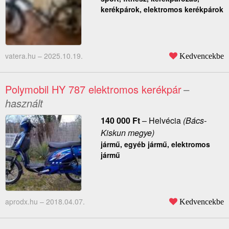
kerékpárok, elektromos kerékpárok
vatera.hu –
2025.10.19.
Kedvencekbe
Polymobil HY 787 elektromos kerékpár
–
használt
140 000
Ft
–
Helvécia
(Bács-
Kiskun megye)
jármű, egyéb jármű, elektromos
jármű
aprodx.hu –
2018.04.07.
Kedvencekbe