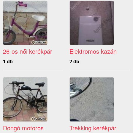
26-os női kerékpár
Elektromos kazán
1 db
2 db
Dongó motoros
Trekking kerékpár