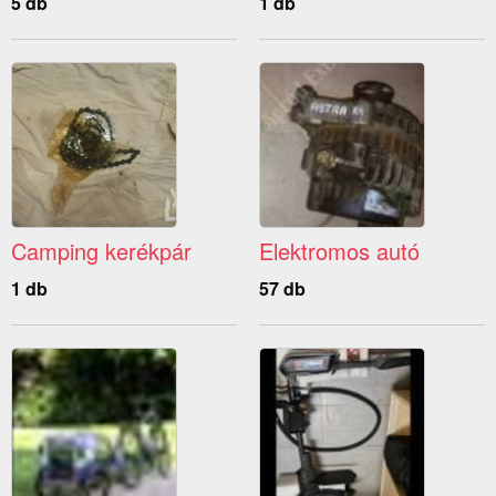
5 db
1 db
Camping kerékpár
Elektromos autó
1 db
57 db