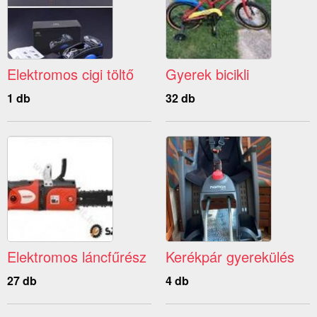
Elektromos cigi töltő
Gyerek bicikli
1 db
32 db
Elektromos láncfűrész
Kerékpár gyerekülés
27 db
4 db