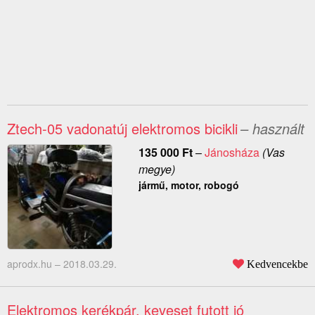
Ztech-05 vadonatúj elektromos bicikli
– használt
135 000
Ft
–
Jánosháza
(Vas
megye)
jármű, motor, robogó
aprodx.hu –
2018.03.29.
Kedvencekbe
Elektromos kerékpár, keveset futott jó