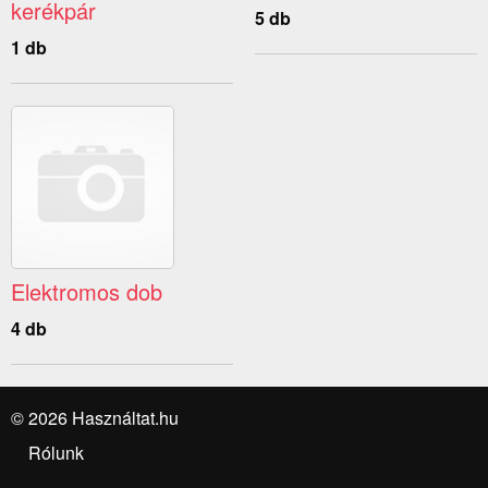
kerékpár
5 db
1 db
Elektromos dob
4 db
© 2026 Használtat.hu
Rólunk