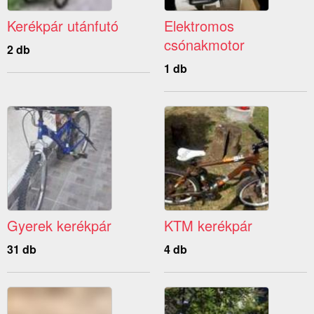
Kerékpár utánfutó
Elektromos
csónakmotor
2 db
1 db
Gyerek kerékpár
KTM kerékpár
31 db
4 db