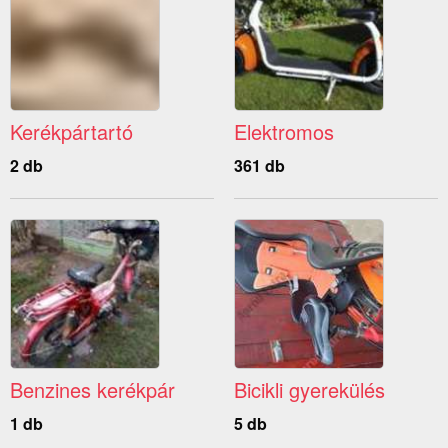
Kerékpártartó
Elektromos
2 db
361 db
Benzines kerékpár
Bicikli gyerekülés
1 db
5 db