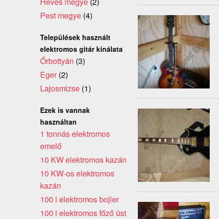
Heves megye
(2)
Pest megye
(4)
Települések használt
elektromos gitár kínálata
Őrbottyán
(3)
Eger
(2)
Lajosmizse
(1)
Ezek is vannak
használtan
1 tonnás elektromos
emelő
10 KW elektromos kazán
10 KW-os elektromos
kazán
100 l elektromos bojler
100 l elektromos főző üst