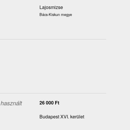
Lajosmizse
Bács-Kiskun megye
használt
26 000
Ft
Budapest XVI. kerület