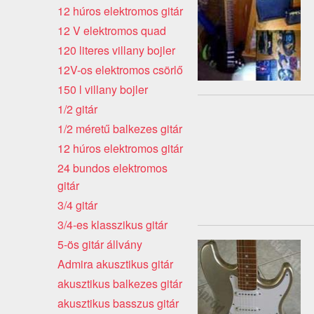
12 húros elektromos gitár
12 V elektromos quad
120 literes villany bojler
12V-os elektromos csörlő
150 l villany bojler
1/2 gitár
1/2 méretű balkezes gitár
12 húros elektromos gitár
24 bundos elektromos
gitár
3/4 gitár
3/4-es klasszikus gitár
5-ös gitár állvány
Admira akusztikus gitár
akusztikus balkezes gitár
akusztikus basszus gitár