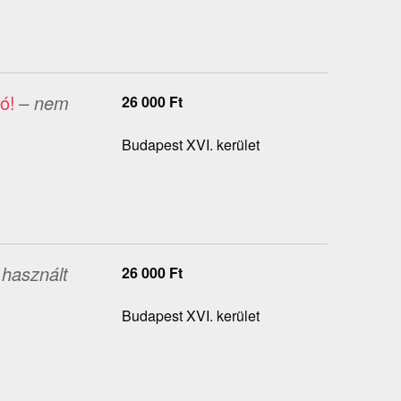
ó!
– nem
26 000
Ft
Budapest XVI. kerület
használt
26 000
Ft
Budapest XVI. kerület