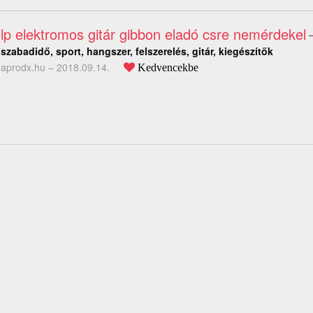
lp elektromos gitár gibbon eladó csre nemérdekel
szabadidő, sport, hangszer, felszerelés, gitár, kiegészítők
aprodx.hu –
2018.09.14.
Kedvencekbe