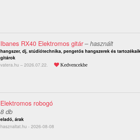
Ibanes RX40 Elektromos gitár
– használt
hangszer, dj, stúdiótechnika, pengetős hangszerek és tartozékai
gitárok
vatera.hu –
2026.07.22.
Kedvencekbe
Elektromos robogó
8 db
eladó, árak
hasznaltat.hu - 2026-08-08