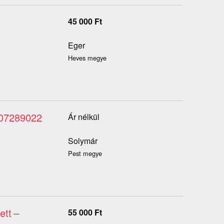
45 000
Ft
Eger
Heves megye
307289022
Ár nélkül
Solymár
Pest megye
ett
–
55 000
Ft