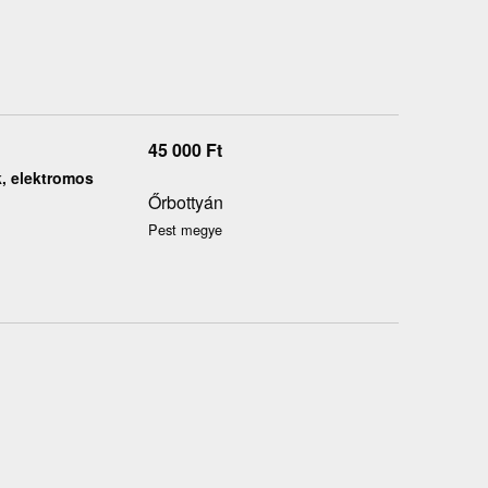
45 000
Ft
k, elektromos
Őrbottyán
Pest megye