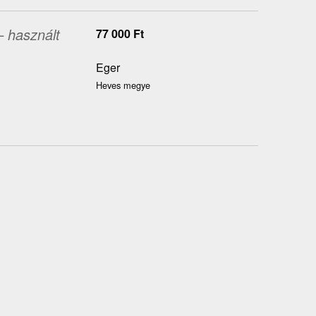
– használt
77 000
Ft
Eger
Heves megye