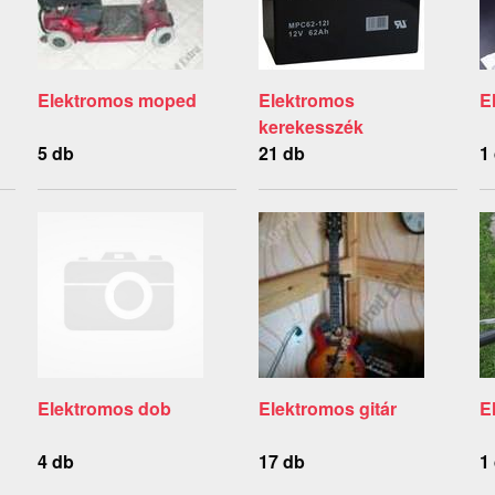
Elektromos moped
Elektromos
E
kerekesszék
5 db
21 db
1
Elektromos dob
Elektromos gitár
E
4 db
17 db
1