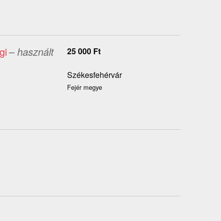
gi
– használt
25 000
Ft
Székesfehérvár
Fejér megye