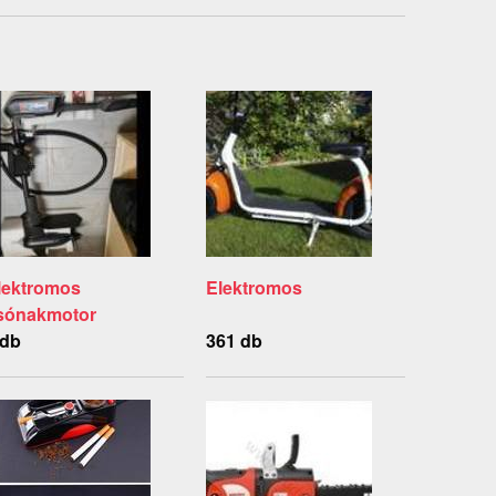
lektromos
Elektromos
sónakmotor
 db
361 db