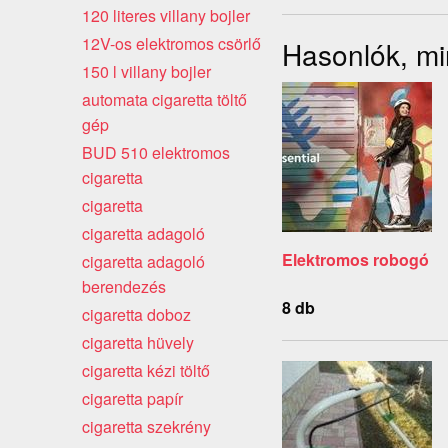
120 literes villany bojler
12V-os elektromos csörlő
Hasonlók, min
150 l villany bojler
automata cigaretta töltő
gép
BUD 510 elektromos
cigaretta
cigaretta
cigaretta adagoló
Elektromos robogó
cigaretta adagoló
berendezés
8 db
cigaretta doboz
cigaretta hüvely
cigaretta kézi töltő
cigaretta papír
cigaretta szekrény