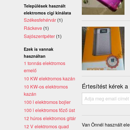
Települések használt
elektromos cigi kínálata
Székesfehérvár
(1)
Ráckeve
(1)
Sajószentpéter
(1)
Ezek is vannak
használtan
1 tonnás elektromos
emelő
10 KW elektromos kazán
Értesítést kérek a
10 KW-os elektromos
kazán
100 l elektromos bojler
100 l elektromos főző üst
12 húros elektromos gitár
Van Önnél használt ele
12 V elektromos quad