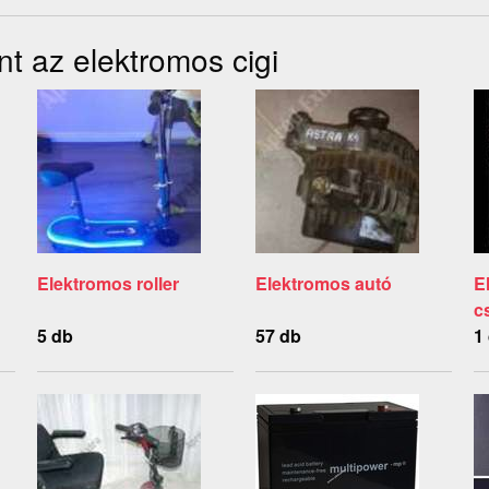
t az elektromos cigi
Elektromos roller
Elektromos autó
E
c
5 db
57 db
1