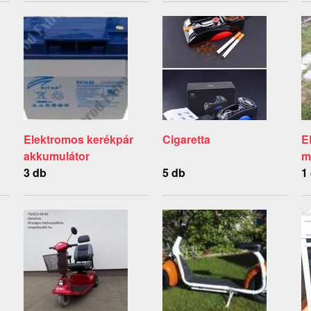
Elektromos kerékpár
Cigaretta
E
akkumulátor
m
3 db
5 db
1