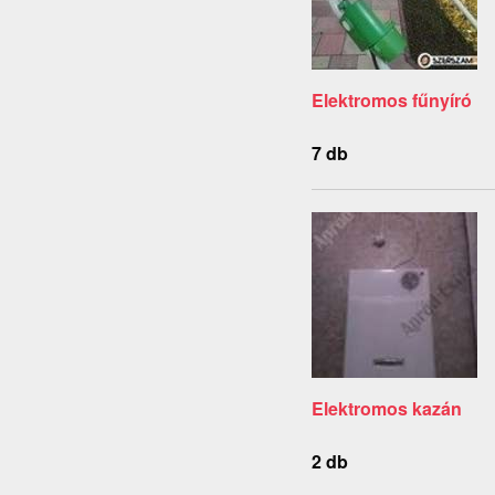
Elektromos fűnyíró
7 db
Elektromos kazán
2 db