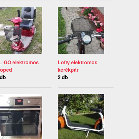
L-GO elektromos
Lofty elektromos
oped
kerékpár
 db
2 db