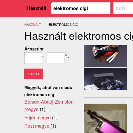
Használt
HASZNÁLT
JELENLEGI:
ELEKTROMOS CIGI
Használt elektromos ci
Ár szerint
-
Ft
Megyék, ahol van eladó
elektromos cigi
Borsod-Abaúj-Zemplén
megye
(1)
Fejér megye
(1)
Pest megye
(1)