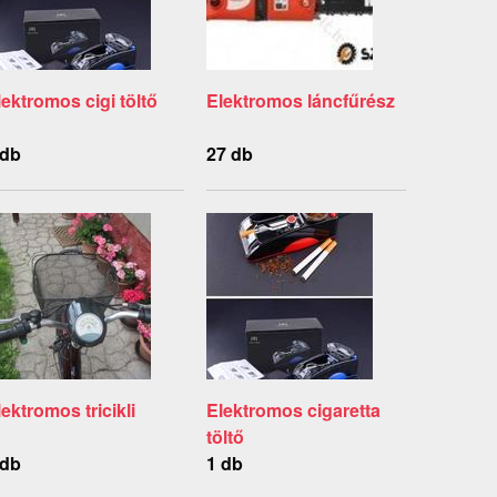
lektromos cigi töltő
Elektromos láncfűrész
 db
27 db
lektromos tricikli
Elektromos cigaretta
töltő
 db
1 db