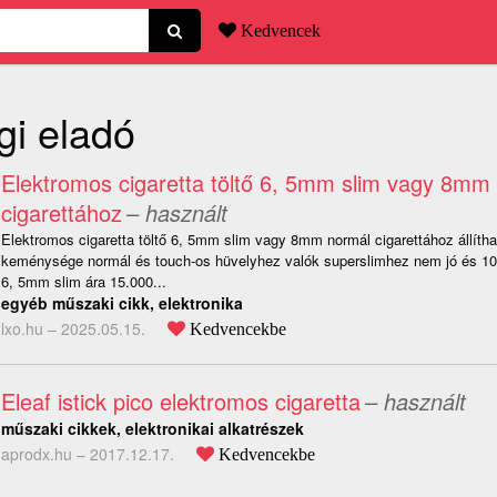
Kedvencek
gi eladó
Elektromos cigaretta töltő 6, 5mm slim vagy 8mm
cigarettához
– használt
Elektromos cigaretta töltő 6, 5mm slim vagy 8mm normál cigarettához állíthat
keménysége normál és touch-os hüvelyhez valók superslimhez nem jó és 1
6, 5mm slim ára 15.000...
egyéb műszaki cikk, elektronika
lxo.hu –
2025.05.15.
Kedvencekbe
Eleaf istick pico elektromos cigaretta
– használt
műszaki cikkek, elektronikai alkatrészek
aprodx.hu –
2017.12.17.
Kedvencekbe