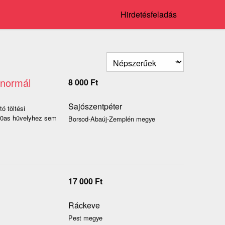
Hirdetésfeladás
 normál
8 000
Ft
Sajószentpéter
ó töltési
00as hüvelyhez sem
Borsod-Abaúj-Zemplén megye
17 000
Ft
Ráckeve
Pest megye