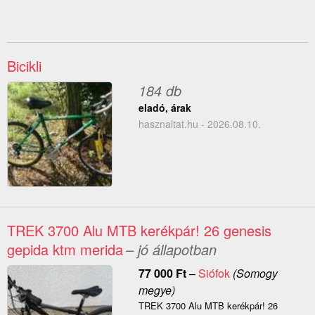
Bicikli
184 db
eladó, árak
hasznaltat.hu - 2026.08.10.
TREK 3700 Alu MTB kerékpár! 26 genesis
gepida ktm merida
– jó állapotban
77 000
Ft
–
Siófok
(Somogy
megye)
TREK 3700 Alu MTB kerékpár! 26