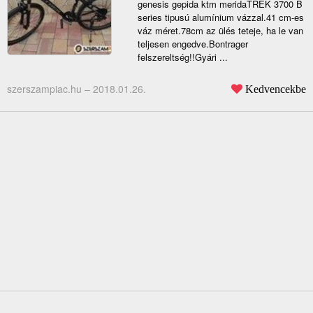
genesis gepida ktm meridaTREK 3700 B
series tipusú alumínium vázzal.41 cm-es
váz méret.78cm az ülés teteje, ha le van
teljesen engedve.Bontrager
felszereltség!!Gyári ...
szerszampiac.hu –
2018.01.26.
Kedvencekbe