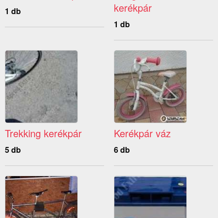
kerékpár
1 db
1 db
Trekking kerékpár
Kerékpár váz
5 db
6 db