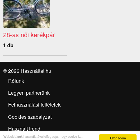
28-as női kerékpár
1 db
© 2026 Használtat.hu
Rólunk
Legyen partnerünk
Felhasználási feltételek
Cookies szabályzat
Használt trend
Weboldalunk használatával elfogadja, hogy cookie-kat
Elfogadom