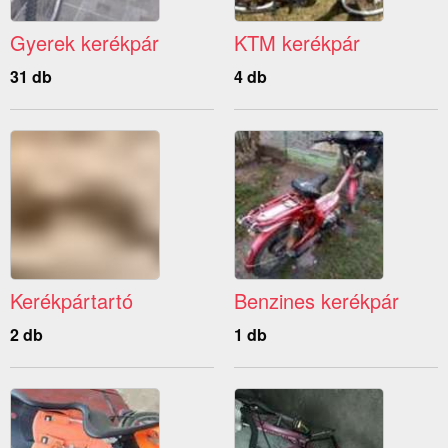
Gyerek kerékpár
KTM kerékpár
31 db
4 db
Kerékpártartó
Benzines kerékpár
2 db
1 db