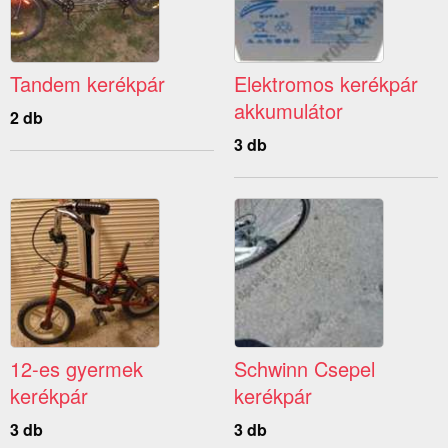
Tandem kerékpár
Elektromos kerékpár
akkumulátor
2 db
3 db
12-es gyermek
Schwinn Csepel
kerékpár
kerékpár
3 db
3 db