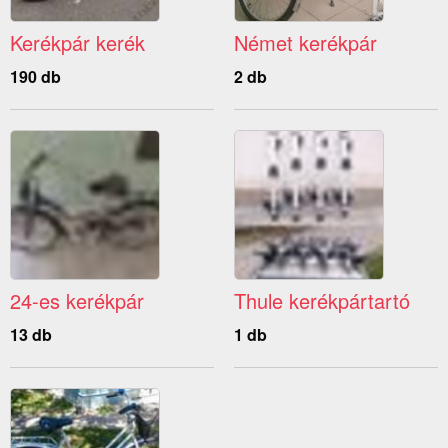
Kerékpár kerék
Német kerékpár
190 db
2 db
24-es kerékpár
Thule kerékpártartó
13 db
1 db