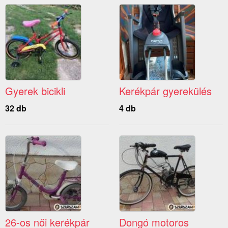
Gyerek bicikli
Kerékpár gyerekülés
32 db
4 db
26-os női kerékpár
Dongó motoros