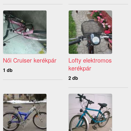
Női Cruiser kerékpár
Lofty elektromos
kerékpár
1 db
2 db