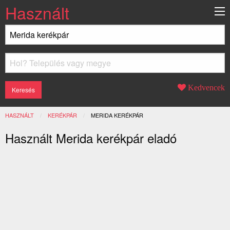
Használt
Kedvencek
HASZNÁLT
KERÉKPÁR
JELENLEGI:
MERIDA KERÉKPÁR
Használt Merida kerékpár eladó