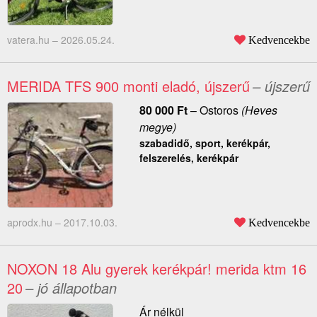
vatera.hu –
2026.05.24.
Kedvencekbe
MERIDA TFS 900 monti eladó, újszerű
– újszerű
80 000
Ft
–
Ostoros
(Heves
megye)
szabadidő, sport, kerékpár,
felszerelés, kerékpár
aprodx.hu –
2017.10.03.
Kedvencekbe
NOXON 18 Alu gyerek kerékpár! merida ktm 16
20
– jó állapotban
Ár nélkül