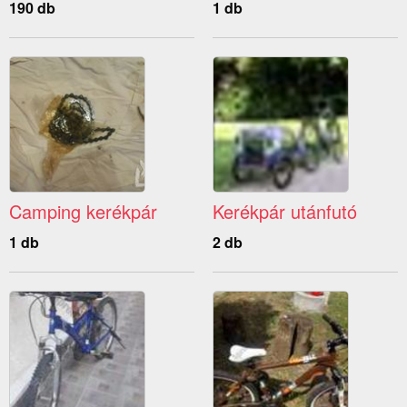
190 db
1 db
Camping kerékpár
Kerékpár utánfutó
1 db
2 db