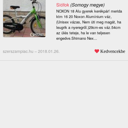
Siófok
(Somogy megye)
NOXON 18 Alu gyerek kerékpár! merida
ktm 16 20 Noxon Alumínium váz,
(Unisex vázas, Nem üti meg magát, ha
leugrik a nyeregről.)29cm-es váz.54cm
az ülés teteje, ha le van teljesen
engedve.Shimano Nex...
szerszampiac.hu –
2018.01.26.
Kedvencekbe