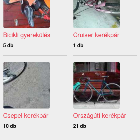
Bicikli gyerekülés
Cruiser kerékpár
5 db
1 db
Csepel kerékpár
Országúti kerékpár
10 db
21 db