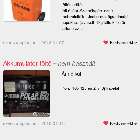
töltésindítás
(bikázás).Személygépkocsik,
motorbiciklik, kisebb mezőgazdasági
gépekhez javasolt. Digitális kijelzőn
látható az...
szerszampiac.hu –
2018.01.07.
Kedvencekbe
Akkumulátor töltő
– nem használt
Ár nélkül
Polár 160 12v es 24v Új kábelal
szerszampiac.hu –
2018.01.11.
Kedvencekbe