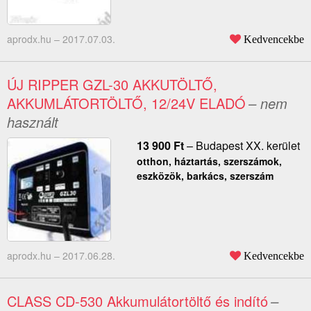
aprodx.hu –
2017.07.03.
Kedvencekbe
ÚJ RIPPER GZL-30 AKKUTÖLTŐ,
AKKUMLÁTORTÖLTŐ, 12/24V ELADÓ
– nem
használt
13 900
Ft
–
Budapest XX. kerület
otthon, háztartás, szerszámok,
eszközök, barkács, szerszám
aprodx.hu –
2017.06.28.
Kedvencekbe
CLASS CD-530 Akkumulátortöltő és indító
–