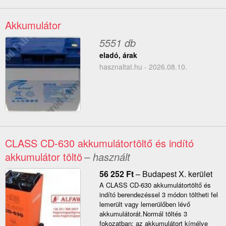
Akkumulátor
5551 db
eladó, árak
hasznaltat.hu - 2026.08.10.
CLASS CD-630 akkumulátortöltő és indító
akkumulátor töltö
– használt
56 252
Ft
–
Budapest X. kerület
A CLASS CD-630 akkumulátortöltő és
indító berendezéssel 3 módon töltheti fel
lemerült vagy lemerülőben lévő
akkumulátorát.Normál töltés 3
fokozatban: az akkumulátort kímélve