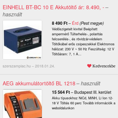
EINHELL BT-BC 10 E Akkutöltő ár: 8.490, -
–
használt
8 490
Ft
–
Érd
(Pest megye)
Védőszigetelt kivitel Beépített
ampermérő Túlterhelés-, polaritás
felcserélés-, és rövidzár-védelem
Töltőkábel erős csipeszekkel Elektromos
hálózat: 230 V ~ 50 Hz Feszültség: 12 V
Töltőáram: 7, 1 A...
szerszampiac.hu –
2018.01.24.
Kedvencekbe
AEG akkumulátortöltő BL 1218
– használt
15 564
Ft
–
Budapest III. kerület
Akku típusokhoz NiCd, MiNH, Li Ion 12-
18 V Töltés 60 perc Tovább információk a
weboldalunkon