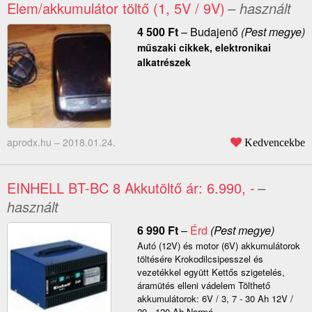
Elem/akkumulátor töltő (1, 5V / 9V)
– használt
4 500
Ft
–
Budajenő
(Pest megye)
műszaki cikkek, elektronikai
alkatrészek
aprodx.hu –
2018.01.24.
Kedvencekbe
EINHELL BT-BC 8 Akkutöltő ár: 6.990, -
–
használt
6 990
Ft
–
Érd
(Pest megye)
Autó (12V) és motor (6V) akkumulátorok
töltésére Krokodilcsipesszel és
vezetékkel együtt Kettős szigetelés,
áramütés elleni vádelem Tölthető
akkumulátorok: 6V / 3, 7 - 30 Ah 12V /
20 - 120 Ah Normá...