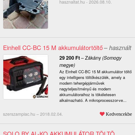
hasznaltat.hu - 2026.08.10.
Einhell CC-BC 15 M akkumulátortöltő
– használt
29 200
Ft
–
Zákány
(Somogy
megye)
Az Einhell CC-BC 15 M akkumulátor töltő
egy intelligens töltőkészülék, amely a
modern tehergépjárművek
nagyteljesítményű és modern
akkumulátoraihoz is tökéletesen
alkalmazható. A mikroprocesszor-ve...
szerszampiac.hu –
2018.02.04.
Kedvencekbe
SOLO BY AL-KO AKKUMULÁTOR TÖLTÕ