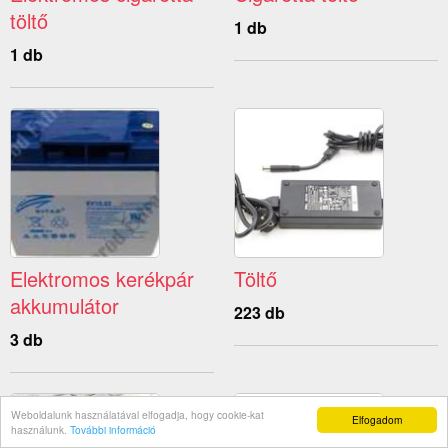
töltő
1 db
1 db
Elektromos kerékpár
Töltő
akkumulátor
223 db
3 db
Weboldalunk használatával elfogadja, hogy cookie-kat
Elfogadom
használunk.
További információ