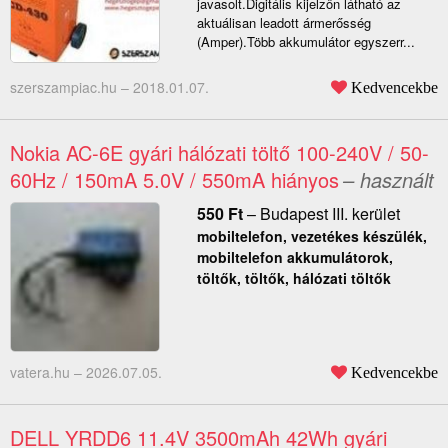
javasolt.Digitális kijelzőn látható az
aktuálisan leadott ármerősség
(Amper).Több akkumulátor egyszerr...
szerszampiac.hu –
2018.01.07.
Kedvencekbe
Nokia AC-6E gyári hálózati töltő 100-240V / 50-
60Hz / 150mA 5.0V / 550mA hiányos
– használt
550
Ft
–
Budapest III. kerület
mobiltelefon, vezetékes készülék,
mobiltelefon akkumulátorok,
töltők, töltők, hálózati töltők
vatera.hu –
2026.07.05.
Kedvencekbe
DELL YRDD6 11.4V 3500mAh 42Wh gyári