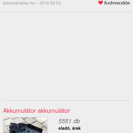
szerszampiac.hu –
2018.02.03.
Kedvencekbe
Akkumulátor akkumulátor
5551 db
eladó, árak