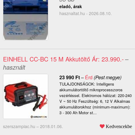
eladó, árak
hasznaltat.hu - 2026.08.10.
EINHELL CC-BC 15 M Akkutöltő Ár: 23.990.-
–
használt
23 990
Ft
–
Érd
(Pest megye)
TULAJDONSÁGOK: Intelligens
akkumulátortöltő mikroprocesszoros
vezérléssel. Elektromos hálózat: 220-240
V ~ 50 Hz Feszültség: 6, 12 V Alkalmas
akkumulátorokhoz (minimum-maximum):
3 - 300 Ah Motor st...
szerszampiac.hu –
2018.01.06.
Kedvencekbe