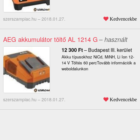
szerszampiac.hu –
2018.01.27.
Kedvencekbe
AEG akkumulátor töltő AL 1214 G
– használt
12 300
Ft
–
Budapest III. kerület
Akku típusokhoz NiCd, MiNH, Li Ion 12-
14 V Töltés 60 percTovább információk a
weboldalunkon
szerszampiac.hu –
2018.01.27.
Kedvencekbe