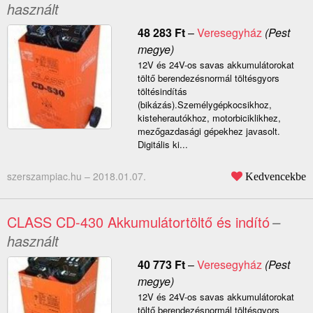
használt
48 283
Ft
–
Veresegyház
(Pest
megye)
12V és 24V-os savas akkumulátorokat
töltő berendezésnormál töltésgyors
töltésindítás
(bikázás).Személygépkocsikhoz,
kisteherautókhoz, motorbiciklikhez,
mezőgazdasági gépekhez javasolt.
Digitális ki...
szerszampiac.hu –
2018.01.07.
Kedvencekbe
CLASS CD-430 Akkumulátortöltő és indító
–
használt
40 773
Ft
–
Veresegyház
(Pest
megye)
12V és 24V-os savas akkumulátorokat
töltő berendezésnormál töltésgyors