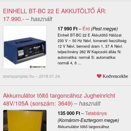
EINHELL BT-BC 22 E AKKUTÖLTŐ ÁR:
17.990.-
– használt
17 990
Ft
–
Érd
(Pest megye)
Einhell BT-BC 22 E Akkutöltő Hálózat
230 V ~ 50 Hz Névl. kimeneti feszültség
12 V Névl. bemenő áram 1, 37 A Névl.
teljesítmény 262 W Kapcsoló állás N:
automatika: normál S: automatika:
normál 4, 6 ...
szerszampiac.hu –
2018.01.24.
Kedvencekbe
Akkumulátor töltő targoncához Jugheinricht
48V/105A (sorszám: 3649)
– használt
135 000
Ft
–
Tatabánya
(Komárom-Esztergom megye)
Akkumulátor töltő targoncához