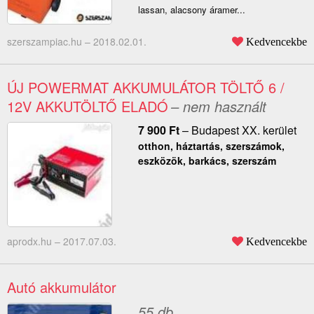
lassan, alacsony áramer...
szerszampiac.hu –
2018.02.01.
Kedvencekbe
ÚJ POWERMAT AKKUMULÁTOR TÖLTŐ 6 /
12V AKKUTÖLTŐ ELADÓ
– nem használt
7 900
Ft
–
Budapest XX. kerület
otthon, háztartás, szerszámok,
eszközök, barkács, szerszám
aprodx.hu –
2017.07.03.
Kedvencekbe
Autó akkumulátor
55 db