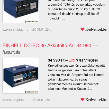
árammérő Túltöltés és polaritás védelem
3, 5/5A töltés Súly: 2, 35 kg Kiállított
bemutató darab! 6 hónap jótállással!
További in...
szerszampiac.hu –
2018.01.24.
Kedvencekbe
EINHELL CC-BC 30 Akkutöltő Ár: 34.990.-
–
használt
34 990
Ft
–
Érd
(Pest megye)
Krokodilcsipesszel és vezetékkel együtt
Kettős szigetelés, áramütés elleni
védelem Volt és Ampermérő óra Normál
akkumulátorokhoz és savas
gondozásmentes akkumulátorokhoz
alkalmas Maximális Kapacitá...
szerszampiac.hu –
2018.01.24.
Kedvencekbe