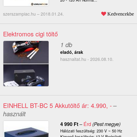
szerszampiac.hu –
2018.01.24.
Kedvencekbe
Elektromos cigi töltő
1 db
eladó, árak
hasznaltat.hu - 2026.08.10.
EINHELL BT-BC 5 Akkutöltő ár: 4.990, -
–
használt
4 990
Ft
–
Érd
(Pest megye)
Hálózati feszültség: 230 V ~ 50 Hz
Kimenő feszültség: 12 V Beépített