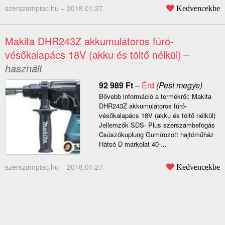
szerszampiac.hu –
2018.01.27.
Kedvencekbe
Makita DHR243Z akkumulátoros fúró-
vésőkalapács 18V (akku és töltő nélkül)
–
használt
92 989
Ft
–
Érd
(Pest megye)
Bővebb információ a termékről: Makita
DHR243Z akkumulátoros fúró-
vésőkalapács 18V (akku és töltő nélkül)
Jellemzők SDS- Plus szerszámbefogás
Csúszókuplung Gumírozott hajtóműház
Hátsó D markolat 40-...
szerszampiac.hu –
2018.01.27.
Kedvencekbe