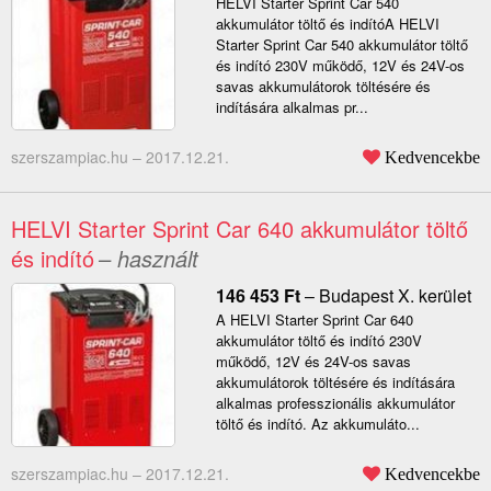
HELVI Starter Sprint Car 540
akkumulátor töltő és indítóA HELVI
Starter Sprint Car 540 akkumulátor töltő
és indító 230V működő, 12V és 24V-os
savas akkumulátorok töltésére és
indítására alkalmas pr...
szerszampiac.hu –
2017.12.21.
Kedvencekbe
HELVI Starter Sprint Car 640 akkumulátor töltő
és indító
– használt
146 453
Ft
–
Budapest X. kerület
A HELVI Starter Sprint Car 640
akkumulátor töltő és indító 230V
működő, 12V és 24V-os savas
akkumulátorok töltésére és indítására
alkalmas professzionális akkumulátor
töltő és indító. Az akkumuláto...
szerszampiac.hu –
2017.12.21.
Kedvencekbe