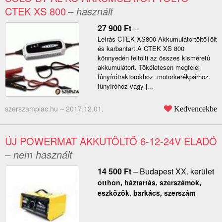
CTEK XS 800
– használt
27 900
Ft
–
Leírás CTEK XS800 AkkumulátortöltõTölt
és karbantart.A CTEK XS 800
könnyedén feltölti az összes kisméretû
akkumulátort. Tökéletesen megfelel
fûnyírótraktorokhoz .motorkerékpárhoz.
fûnyíróhoz vagy j...
szerszampiac.hu –
2017.12.01.
Kedvencekbe
ÚJ POWERMAT AKKUTÖLTŐ 6-12-24V ELADÓ
– nem használt
14 500
Ft
–
Budapest XX. kerület
otthon, háztartás, szerszámok,
eszközök, barkács, szerszám