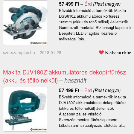
57 499
Ft
–
Érd
(Pest megye)
Bővebb információ a termékről: Makita
DSS610Z akkumulátoros körfűrész
165mm (akku és töltő nélkül) Jellemzők
Gumírozott markolat Biztonsági kapcsoló
Beépített LED világítás Kézreálló
mélységállítás...
szerszampiac.hu –
2018.01.28.
Kedvencekbe
Makita DJV180Z akkumulátoros dekopírfűrész
(akku és töltő nélkül)
– használt
57 499
Ft
–
Érd
(Pest megye)
Bővebb információ a termékről: Makita
DJV180Z akkumulátoros dekopírfűrész
(akku és töltő nélkül) Jellemzők
Alacsony zaj és vibráció
Szerszámmentes fűrészlap csere
Löketszám- szabályozás Előtolás ál...