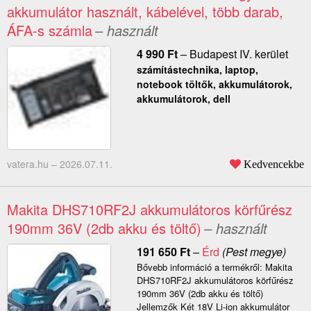
akkumulátor használt, kábelével, több darab,
ÁFA-s számla
– használt
4 990
Ft
–
Budapest IV. kerület
számítástechnika, laptop,
notebook töltők, akkumulátorok,
akkumulátorok, dell
vatera.hu –
2026.07.11.
Kedvencekbe
Makita DHS710RF2J akkumulátoros körfűrész
190mm 36V (2db akku és töltő)
– használt
191 650
Ft
–
Érd
(Pest megye)
Bővebb információ a termékről: Makita
DHS710RF2J akkumulátoros körfűrész
190mm 36V (2db akku és töltő)
Jellemzők Két 18V Li-ion akkumulátor