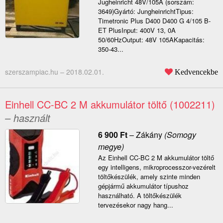
Jugheinricht 48V/105A (sorszám:
3649)Gyártó: JungheinrichtTipus:
Timetronic Plus D400 D400 G 4/105 B-
ET PlusInput: 400V 13, 0A
50/60HzOutput: 48V 105AKapacitás:
350-43...
szerszampiac.hu –
2018.02.01.
Kedvencekbe
Einhell CC-BC 2 M akkumulátor töltő (1002211)
– használt
6 900
Ft
–
Zákány
(Somogy
megye)
Az Einhell CC-BC 2 M akkumulátor töltő
egy intelligens, mikroprocesszor-vezérelt
töltőkészülék, amely szinte minden
gépjármű akkumulátor típushoz
használható. A töltőkészülék
tervezésekor nagy hang...