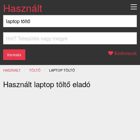
Használt
Kedvencek
HASZNÁLT
TÖLTŐ
JELENLEGI:
LAPTOP TÖLTŐ
Használt laptop töltő eladó