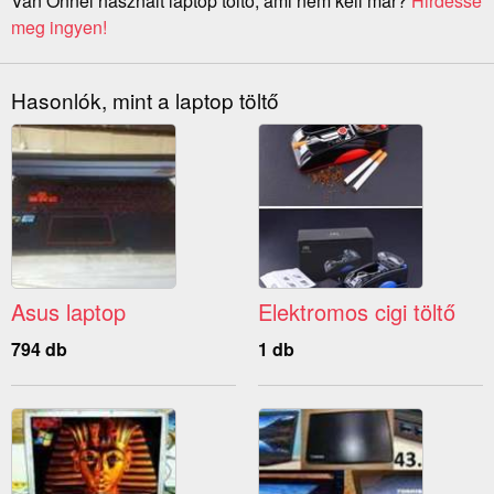
Van Önnél használt laptop töltő, ami nem kell már?
Hirdesse
meg ingyen!
Hasonlók, mint a laptop töltő
Asus laptop
Elektromos cigi töltő
794 db
1 db