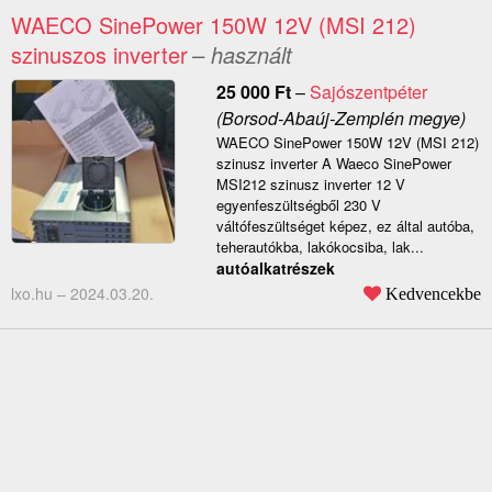
WAECO SinePower 150W 12V (MSI 212)
szinuszos inverter
– használt
25 000
Ft
–
Sajószentpéter
(Borsod-Abaúj-Zemplén megye)
WAECO SinePower 150W 12V (MSI 212)
szinusz inverter ​A Waeco SinePower
MSI212 szinusz inverter 12 V
egyenfeszültségből 230 V
váltófeszültséget képez, ez által autóba,
teherautókba, lakókocsiba, lak...
autóalkatrészek
lxo.hu –
2024.03.20.
Kedvencekbe