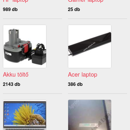
989 db
25 db
Akku töltő
Acer laptop
2143 db
386 db