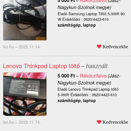
5 000
Ft
–
Rákóczifalva
(Jász-
Nagykun-Szolnok megye)
Eladó Samsung Laptop Töltö 5.000ft 90
W Érdeklődni : 0620/4423-610
számítógép, laptop
lxo.hu –
2025.11.14.
Kedvencekbe
Lenovo Thinkpad Laptop töltő
– használt
5 000
Ft
–
Rákóczifalva
(Jász-
Nagykun-Szolnok megye)
Eladó Lenovo Thinkpad Laptop töltő
5.000ft Érdeklődni : 0620/4423-610
számítógép, laptop
lxo.hu –
2025.11.14.
Kedvencekbe