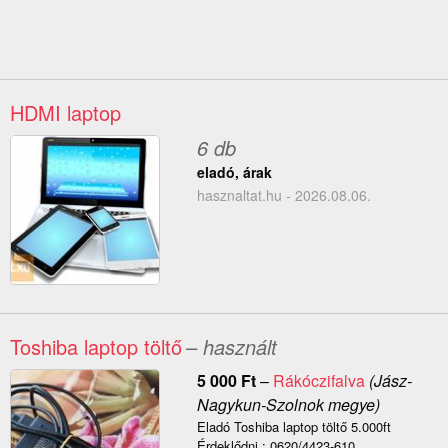
HDMI laptop
6 db
eladó, árak
hasznaltat.hu - 2026.08.06.
Toshiba laptop töltő
– használt
5 000
Ft
–
Rákóczifalva
(Jász-
Nagykun-Szolnok megye)
Eladó Toshiba laptop töltő 5.000ft
Érdeklődni : 0620/4423-610