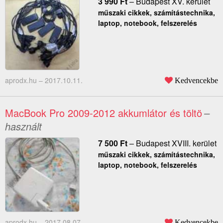
3 990
Ft
–
Budapest XV. kerület
műszaki cikkek, számítástechnika,
laptop, notebook, felszerelés
aprodx.hu –
2017.10.11.
Kedvencekbe
MacBook Pro 2009-2012 akkumlátor és töltö
–
használt
7 500
Ft
–
Budapest XVIII. kerület
műszaki cikkek, számítástechnika,
laptop, notebook, felszerelés
aprodx.hu –
2017.08.07.
Kedvencekbe