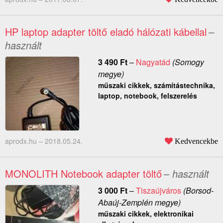
HP laptop adapter töltő eladó hálózati kábellal
–
használt
3 490
Ft
–
Nagyatád
(Somogy
megye)
műszaki cikkek, számítástechnika,
laptop, notebook, felszerelés
aprodx.hu –
2018.05.24.
Kedvencekbe
MONOLITH Notebook adapter töltő
– használt
3 000
Ft
–
Tiszaújváros
(Borsod-
Abaúj-Zemplén megye)
műszaki cikkek, elektronikai