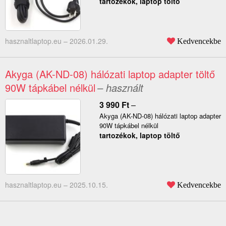
tartozékok, laptop töltő
hasznaltlaptop.eu –
2026.01.29.
Kedvencekbe
Akyga (AK-ND-08) hálózati laptop adapter töltő
90W tápkábel nélkül
– használt
3 990
Ft
–
Akyga (AK-ND-08) hálózati laptop adapter
90W tápkábel nélkül
tartozékok, laptop töltő
hasznaltlaptop.eu –
2025.10.15.
Kedvencekbe