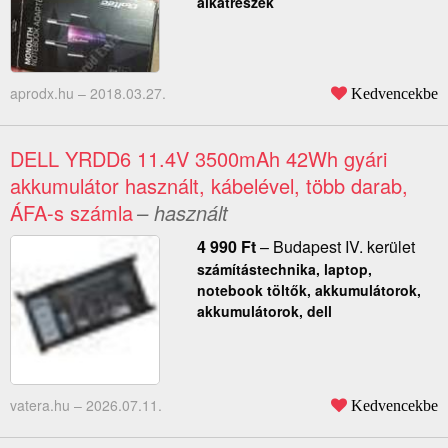
alkatrészek
aprodx.hu –
2018.03.27.
Kedvencekbe
DELL YRDD6 11.4V 3500mAh 42Wh gyári
akkumulátor használt, kábelével, több darab,
ÁFA-s számla
– használt
4 990
Ft
–
Budapest IV. kerület
számítástechnika, laptop,
notebook töltők, akkumulátorok,
akkumulátorok, dell
vatera.hu –
2026.07.11.
Kedvencekbe