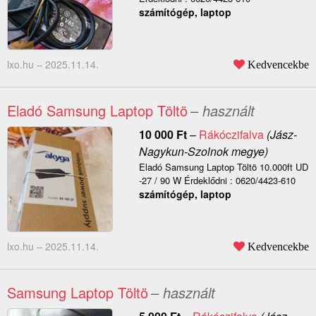
számítógép, laptop
lxo.hu –
2025.11.14.
Kedvencekbe
Eladó Samsung Laptop Töltö
– használt
10 000
Ft
–
Rákóczifalva
(Jász-
Nagykun-Szolnok megye)
Eladó Samsung Laptop Töltö 10.000ft UD
-27 / 90 W Érdeklődni : 0620/4423-610
számítógép, laptop
lxo.hu –
2025.11.14.
Kedvencekbe
Samsung Laptop Töltö
– használt