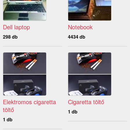
Dell laptop
Notebook
298 db
4434 db
Elektromos cigaretta
Cigaretta töltő
töltő
1 db
1 db