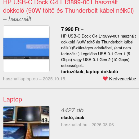
HP USB-C Dock G4 L13899-001 használt
dokkoló (90W töltő és Thunderbolt kábel nélkül)
– használt
7 990
Ft
–
HP USB-C Dock G4 L13899-001 használt
dokkoló (90W töltő és Thunderbolt kábel
nélkül)Szükséges adatkábel, (ami nem
tartozék: ) Legalább USB 3.1 Gen 1 (5
Gbps) vagy USB 3.1 Gen 2 (10 Gbps)
sebességet...
tartozékok, laptop dokkoló
hasznaltlaptop.eu –
2025.10.15.
Kedvencekbe
Laptop
4427 db
eladó, árak
hasznaltat.hu - 2026.08.06.