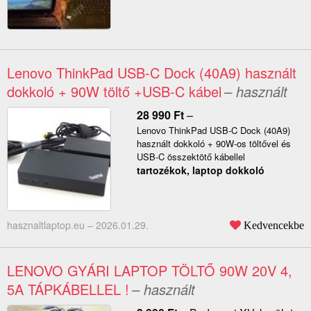
Lenovo ThinkPad USB-C Dock (40A9) használt
dokkoló + 90W töltő +USB-C kábel
– használt
28 990
Ft
–
Lenovo ThinkPad USB-C Dock (40A9)
használt dokkoló + 90W-os töltővel és
USB-C összektötő kábellel
tartozékok, laptop dokkoló
hasznaltlaptop.eu –
2026.01.29.
Kedvencekbe
LENOVO GYÁRI LAPTOP TÖLTŐ 90W 20V 4,
5A TÁPKÁBELLEL !
– használt