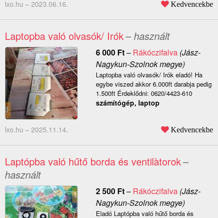
lxo.hu –
2023.06.16.
Kedvencekbe
Laptopba való olvasók/ Irók
– használt
6 000
Ft
–
Rákóczifalva
(Jász-
Nagykun-Szolnok megye)
Laptopba való olvasók/ Irók eladó! Ha
egybe viszed akkor 6.000ft darabja pedig
1.500ft Érdeklődni: 0620/4423-610
számítógép, laptop
lxo.hu –
2025.11.14.
Kedvencekbe
Laptópba való hűtő borda és ventilàtorok
–
használt
2 500
Ft
–
Rákóczifalva
(Jász-
Nagykun-Szolnok megye)
Eladó Laptópba való hűtő borda és