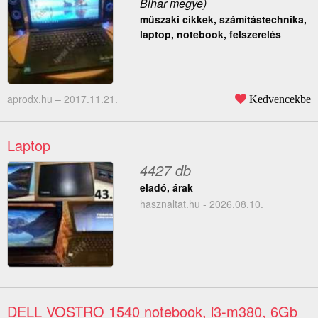
Bihar megye)
műszaki cikkek, számítástechnika,
laptop, notebook, felszerelés
aprodx.hu –
2017.11.21.
Kedvencekbe
Laptop
4427 db
eladó, árak
hasznaltat.hu - 2026.08.10.
DELL VOSTRO 1540 notebook, i3-m380, 6Gb