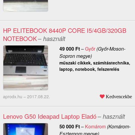
HP ELITEBOOK 8440P CORE I5/4GB/320GB
NOTEBOOK
– használt
49 000
Ft
–
Győr
(Győr-Moson-
Sopron megye)
műszaki cikkek, számítástechnika,
laptop, notebook, felszerelés
aprodx.hu –
2017.08.22.
Kedvencekbe
Lenovo G50 Ideapad Laptop Eladó
– használt
50 000
Ft
–
Komárom
(Komárom-
Esztergom megye)