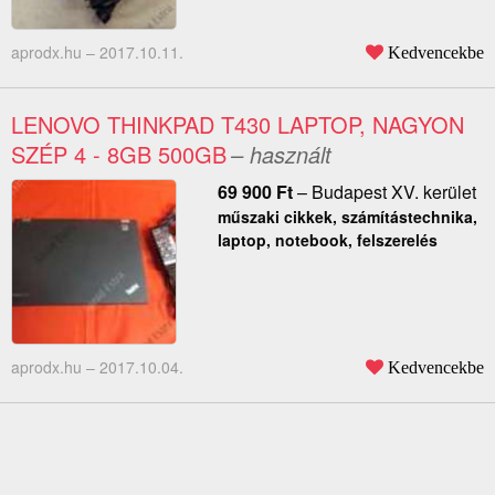
aprodx.hu –
2017.10.11.
Kedvencekbe
LENOVO THINKPAD T430 LAPTOP, NAGYON
SZÉP 4 - 8GB 500GB
– használt
69 900
Ft
–
Budapest XV. kerület
műszaki cikkek, számítástechnika,
laptop, notebook, felszerelés
aprodx.hu –
2017.10.04.
Kedvencekbe