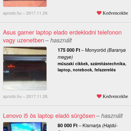
aprodx.hu –
2017.11.29.
Kedvencekbe
Asus gamer laptop elado erdeklodni telefonon
vagy uzenetben
– használt
175 000
Ft
–
Monyoród
(Baranya
megye)
műszaki cikkek, számítástechnika,
laptop, notebook, felszerelés
aprodx.hu –
2017.11.28.
Kedvencekbe
Lenovo i5 ös laptop eladó sürgösen
– használt
80 000
Ft
–
Kismarja
(Hajdú-