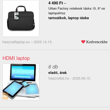
4 490
Ft
–
Urban Factory notebook táska 15, 6"-os
laptopokhoz
tartozékok, laptop táska
hasznaltlaptop.eu –
2025.10.15.
Kedvencekbe
HDMI laptop
6 db
eladó, árak
hasznaltat.hu - 2026.08.10.