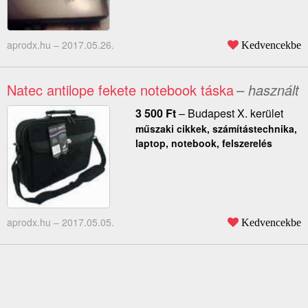
aprodx.hu –
2017.05.26.
Kedvencekbe
Natec antilope fekete notebook táska
– használt
3 500
Ft
–
Budapest X. kerület
műszaki cikkek, számítástechnika,
laptop, notebook, felszerelés
aprodx.hu –
2017.05.05.
Kedvencekbe