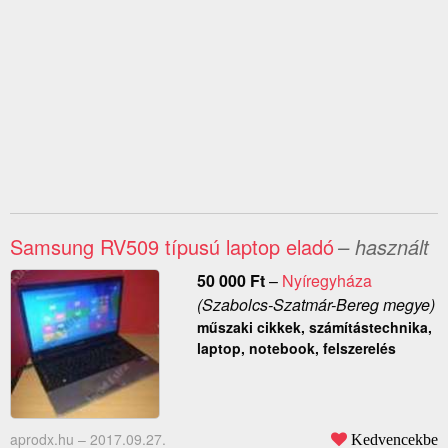
Samsung RV509 típusú laptop eladó
– használt
50 000
Ft
–
Nyíregyháza
(Szabolcs-Szatmár-Bereg megye)
műszaki cikkek, számítástechnika,
laptop, notebook, felszerelés
aprodx.hu –
2017.09.27.
Kedvencekbe