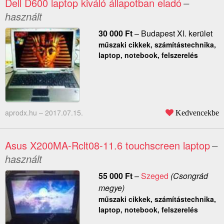
Dell D600 laptop kiváló állapotban eladó
–
használt
30 000
Ft
–
Budapest XI. kerület
műszaki cikkek, számítástechnika,
laptop, notebook, felszerelés
aprodx.hu –
2017.07.15.
Kedvencekbe
Asus X200MA-Rclt08-11.6 touchscreen laptop
–
használt
55 000
Ft
–
Szeged
(Csongrád
megye)
műszaki cikkek, számítástechnika,
laptop, notebook, felszerelés