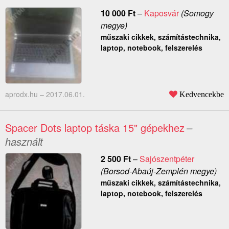
10 000
Ft
–
Kaposvár
(Somogy
megye)
műszaki cikkek, számítástechnika,
laptop, notebook, felszerelés
aprodx.hu –
2017.06.01.
Kedvencekbe
Spacer Dots laptop táska 15" gépekhez
–
használt
2 500
Ft
–
Sajószentpéter
(Borsod-Abaúj-Zemplén megye)
műszaki cikkek, számítástechnika,
laptop, notebook, felszerelés