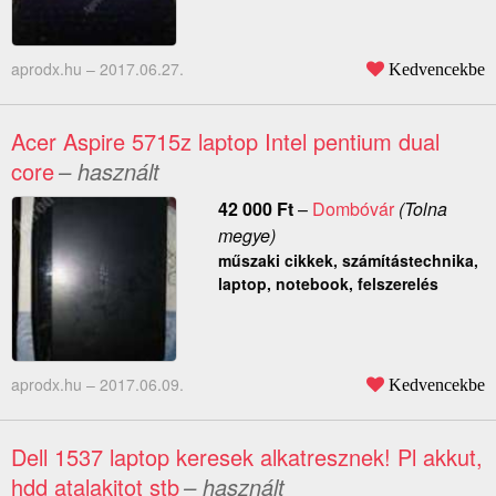
aprodx.hu –
2017.06.27.
Kedvencekbe
Acer Aspire 5715z laptop Intel pentium dual
core
– használt
42 000
Ft
–
Dombóvár
(Tolna
megye)
műszaki cikkek, számítástechnika,
laptop, notebook, felszerelés
aprodx.hu –
2017.06.09.
Kedvencekbe
Dell 1537 laptop keresek alkatresznek! Pl akkut,
hdd atalakitot stb
– használt