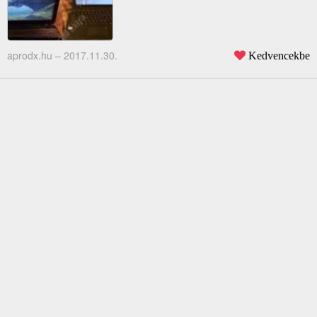
aprodx.hu –
2017.11.30.
Kedvencekbe