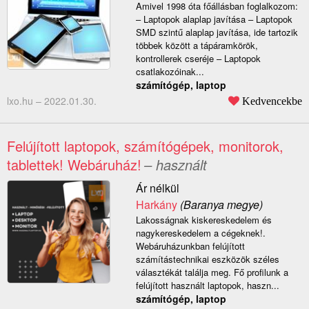
Amivel 1998 óta főállásban foglalkozom:
– Laptopok alaplap javítása – Laptopok
SMD szintű alaplap javítása, ide tartozik
többek között a tápáramkörök,
kontrollerek cseréje – Laptopok
csatlakozóinak...
számítógép, laptop
lxo.hu –
2022.01.30.
Kedvencekbe
Felújított laptopok, számítógépek, monitorok,
tablettek! Webáruház!
– használt
Ár nélkül
Harkány
(Baranya megye)
Lakosságnak kiskereskedelem és
nagykereskedelem a cégeknek!.
Webáruházunkban felújított
számítástechnikai eszközök széles
választékát találja meg. Fő profilunk a
felújított használt laptopok, haszn...
számítógép, laptop