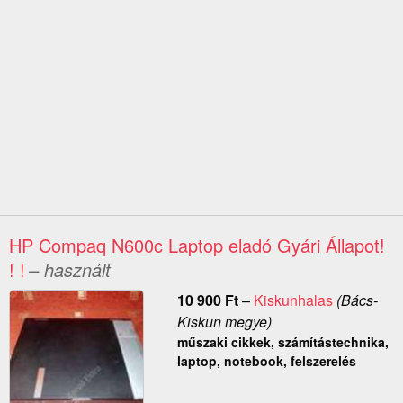
HP Compaq N600c Laptop eladó Gyári Állapot!
! !
– használt
10 900
Ft
–
Kiskunhalas
(Bács-
Kiskun megye)
műszaki cikkek, számítástechnika,
laptop, notebook, felszerelés