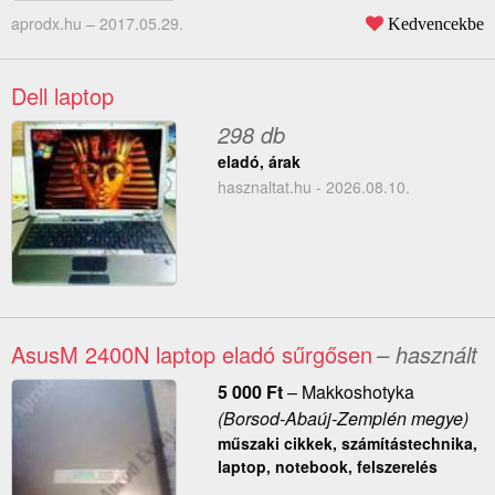
aprodx.hu –
2017.05.29.
Kedvencekbe
Dell laptop
298 db
eladó, árak
hasznaltat.hu - 2026.08.10.
AsusM 2400N laptop eladó sűrgősen
– használt
5 000
Ft
–
Makkoshotyka
(Borsod-Abaúj-Zemplén megye)
műszaki cikkek, számítástechnika,
laptop, notebook, felszerelés