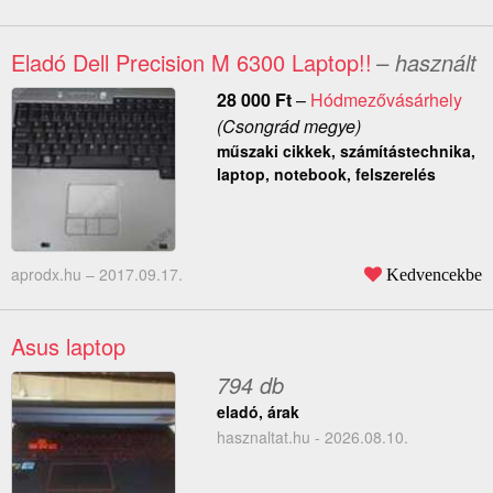
Eladó Dell Precision M 6300 Laptop!!
– használt
28 000
Ft
–
Hódmezővásárhely
(Csongrád megye)
műszaki cikkek, számítástechnika,
laptop, notebook, felszerelés
aprodx.hu –
2017.09.17.
Kedvencekbe
Asus laptop
794 db
eladó, árak
hasznaltat.hu - 2026.08.10.