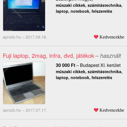
műszaki cikkek, számítástechnika,
laptop, notebook, felszerelés
aprodx.hu –
2017.08.18.
Kedvencekbe
Fuji laptop, 2mag, infra, dvd, játékok
– használt
30 000
Ft
–
Budapest XI. kerület
műszaki cikkek, számítástechnika,
laptop, notebook, felszerelés
aprodx.hu –
2017.07.17.
Kedvencekbe