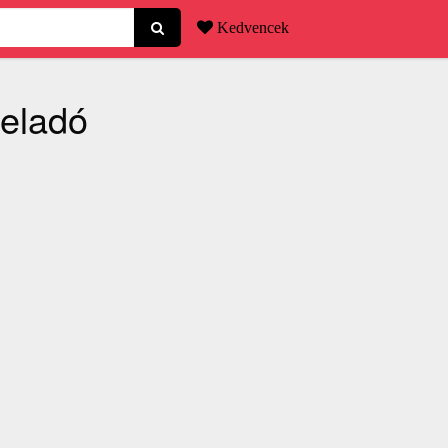
Kedvencek
 eladó