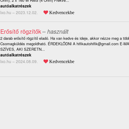
Ohm); 2 x 160 W RMS (4 Ohm) Frekve...
autóalkatrészek
lxo.hu –
2023.12.02.
Kedvencekbe
Erősítő rögzítők
– használt
2 darab erősítő rögzítő eladó. Ha van kedve és ideje, akkor nézze meg a több
Csomagküldés megoldható. ÉRDEKLŐDNI A hifikautohifik@gmail.com E-
SZÍVES, AKI SZERETN...
autóalkatrészek
lxo.hu –
2024.08.09.
Kedvencekbe