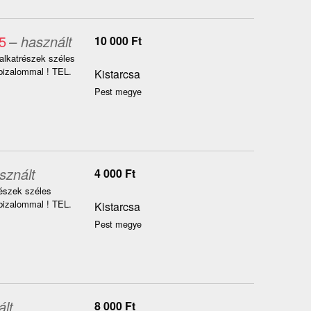
5
– használt
10 000
Ft
alkatrészek széles
izalommal ! TEL.
Kistarcsa
Pest megye
sznált
4 000
Ft
részek széles
izalommal ! TEL.
Kistarcsa
Pest megye
ált
8 000
Ft