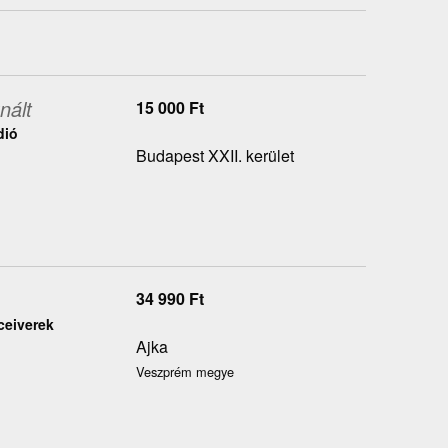
nált
15 000
Ft
dió
Budapest XXII. kerület
34 990
Ft
eceiverek
Ajka
Veszprém megye