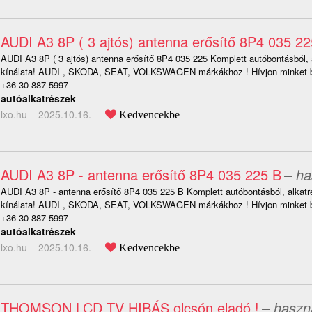
AUDI A3 8P ( 3 ajtós) antenna erősítő 8P4 035 22
AUDI A3 8P ( 3 ajtós) antenna erősítő 8P4 035 225 Komplett autóbontásból, 
kínálata! AUDI , SKODA, SEAT, VOLKSWAGEN márkákhoz ! Hívjon minket b
+36 30 887 5997
autóalkatrészek
lxo.hu –
2025.10.16.
Kedvencekbe
AUDI A3 8P - antenna erősítő 8P4 035 225 B
– ha
AUDI A3 8P - antenna erősítő 8P4 035 225 B Komplett autóbontásból, alkat
kínálata! AUDI , SKODA, SEAT, VOLKSWAGEN márkákhoz ! Hívjon minket b
+36 30 887 5997
autóalkatrészek
lxo.hu –
2025.10.16.
Kedvencekbe
THOMSON LCD TV HIBÁS olcsón eladó !
– haszn