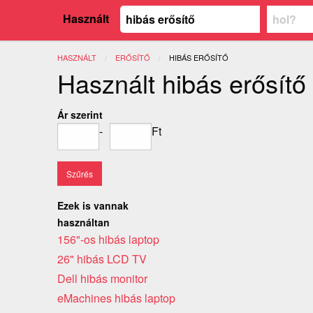
Használt
HASZNÁLT
ERŐSÍTŐ
JELENLEGI:
HIBÁS ERŐSÍTŐ
Használt hibás erősítő
Ár szerint
-
Ft
Ezek is vannak
használtan
156"-os hibás laptop
26" hibás LCD TV
Dell hibás monitor
eMachines hibás laptop