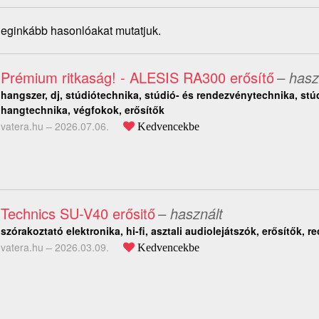
 leginkább hasonlóakat mutatjuk.
Prémium ritkaság! - ALESIS RA300 erősítő
– hasz
hangszer, dj, stúdiótechnika, stúdió- és rendezvénytechnika, stú
hangtechnika, végfokok, erősítők
vatera.hu –
2026.07.06.
Kedvencekbe
Technics SU-V40 erősitő
– használt
szórakoztató elektronika, hi-fi, asztali audiolejátszók, erősítők, r
vatera.hu –
2026.03.09.
Kedvencekbe