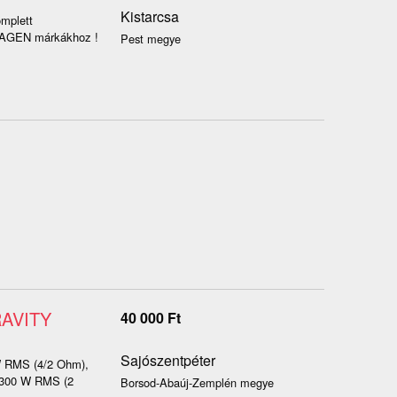
Kistarcsa
mplett
SWAGEN márkákhoz !
Pest megye
RAVITY
40 000
Ft
Sajószentpéter
W RMS (4/2 Ohm),
 300 W RMS (2
Borsod-Abaúj-Zemplén megye