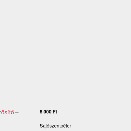
rősítő
–
8 000
Ft
Sajószentpéter