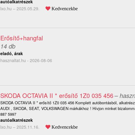
autóalkatrészek
lxo.hu –
2025.05.29.
Kedvencekbe
Erősítő+hangfal
14 db
eladó, árak
hasznaltat.hu - 2026-08-06
SKODA OCTAVIA II * erősítő 1Z0 035 456
– haszn
SKODA OCTAVIA II * erősítő 1Z0 035 456 Komplett autóbontásból, alkatrésze
AUDI , SKODA, SEAT, VOLKSWAGEN márkákhoz ! Hívjon minket bizalommal
887 5997
autóalkatrészek
lxo.hu –
2025.11.16.
Kedvencekbe