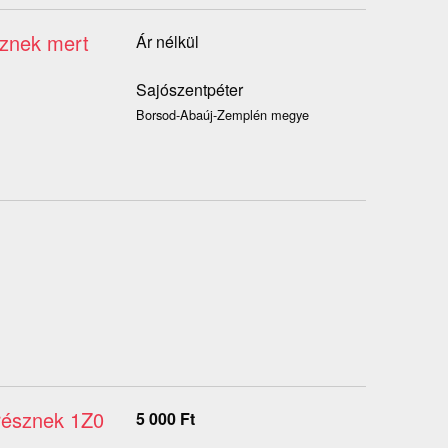
sznek mert
Ár nélkül
Sajószentpéter
Borsod-Abaúj-Zemplén megye
trésznek 1Z0
5 000
Ft