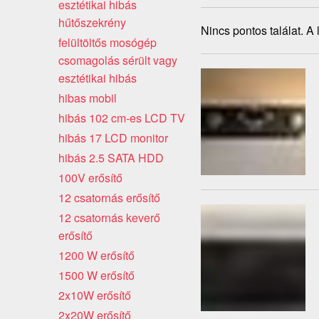
esztétikai hibás
hűtőszekrény
Nincs pontos találat. A
felültöltős mosógép
csomagolás sérült vagy
esztétikai hibás
hibas mobil
hibás 102 cm-es LCD TV
hibás 17 LCD monitor
hibás 2.5 SATA HDD
100V erősítő
12 csatornás erősítő
12 csatornás keverő
erősítő
1200 W erősítő
1500 W erősítő
2x10W erősítő
2x20W erősítő