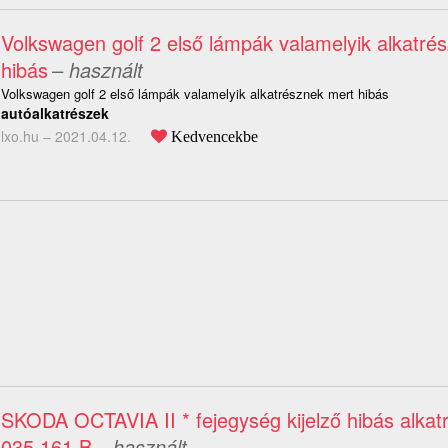
Volkswagen golf 2 első lámpák valamelyik alkatré
hibás
– használt
Volkswagen golf 2 első lámpák valamelyik alkatrésznek mert hibás
autóalkatrészek
lxo.hu –
2021.04.12.
Kedvencekbe
SKODA OCTAVIA II * fejegység kijelző hibás alka
035 161 B
– használt