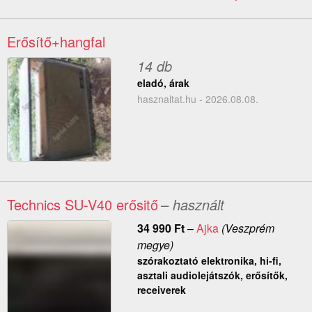
Erősítő+hangfal
14 db
eladó, árak
hasznaltat.hu - 2026.08.08.
Technics SU-V40 erősitő
– használt
34 990
Ft
–
Ajka
(Veszprém
megye)
szórakoztató elektronika, hi-fi,
asztali audiolejátszók, erősítők,
receiverek