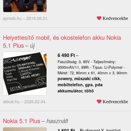
aprodx.hu –
2018.08.31.
Kedvencekbe
Helyettesítő mobil, és okostelefon akku Nokia
5.1 Plus
– új
6 490
Ft
–
Feszültség: 3, 85V - Teljesítmény:
3000mAh/11, 6Wh - Típus: Li-Polymer -
Méret: 72, 80mm x 61, 40mm x 3, 90mm
powery, műszaki cikk,
mobiltelefon, gps, pda
akkumulátor, töltő
akkuk.hu –
2026.02.04.
Kedvencekbe
Nokia 5.1 Plus
– használt
1 601
Ft
–
Budapest X. kerület