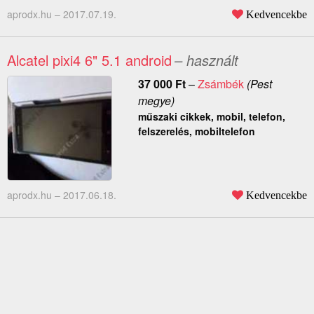
aprodx.hu –
2017.07.19.
Kedvencekbe
Alcatel pixi4 6" 5.1 android
– használt
37 000
Ft
–
Zsámbék
(Pest
megye)
műszaki cikkek, mobil, telefon,
felszerelés, mobiltelefon
aprodx.hu –
2017.06.18.
Kedvencekbe