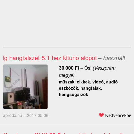
lg hangfalszet 5.1 hez kituno alopot
– használt
30 000
Ft
–
Ősi
(Veszprém
megye)
műszaki cikkek, videó, audió
eszközök, hangfalak,
hangsugárzók
aprodx.hu –
2017.05.06.
Kedvencekbe