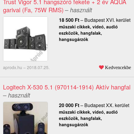
Trust Vigor 5.1 hangszóró fekete + 2 év AQUA
garival (Fa, 75W RMS)
– használt
18 500
Ft
–
Budapest XVI. kerület
műszaki cikkek, videó, audió
eszközök, hangfalak,
hangsugárzók
aprodx.hu –
2018.07.25.
Kedvencekbe
Logitech X-530 5.1 (970114-1914) Aktív hangfal
– használt
20 000
Ft
–
Budapest XX. kerület
műszaki cikkek, videó, audió
eszközök, hangfalak,
hangsugárzók