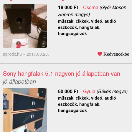
18 000
Ft
–
Csorna
(Győr-Moson-
Sopron megye)
műszaki cikkek, videó, audió
eszközök, hangfalak,
hangsugárzók
aprodx.hu –
2017.08.28.
Kedvencekbe
Sony hangfalak 5.1 nagyon jó állapotban van
–
jó állapotban
60 000
Ft
–
Gyula
(Békés megye)
műszaki cikkek, videó, audió
eszközök, hangfalak,
hangsugárzók