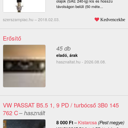
olajok (SAE 240-ig) kis és hosszú
távolságon belüli (50 méte...
szerszampiac.hu –
2018.02.03.
Kedvencekbe
Erősítő
45 db
eladó, árak
hasznaltat.hu - 2026.08.08.
VW PASSAT B5.5 1, 9 PD / turbócső 3B0 145
762 C
– használt
8 000
Ft
–
Kistarcsa
(Pest megye)