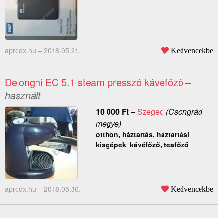
aprodx.hu –
2018.05.21.
Kedvencekbe
Delonghi EC 5.1 steam presszó kávéfőző
–
használt
10 000
Ft
–
Szeged
(Csongrád
megye)
otthon, háztartás, háztartási
kisgépek, kávéfőző, teafőző
aprodx.hu –
2018.05.30.
Kedvencekbe