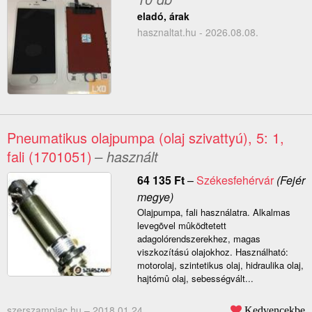
eladó, árak
hasznaltat.hu - 2026.08.08.
Pneumatikus olajpumpa (olaj szivattyú), 5: 1,
fali (1701051)
– használt
64 135
Ft
–
Székesfehérvár
(Fejér
megye)
Olajpumpa, fali használatra. Alkalmas
levegõvel mûködtetett
adagolórendszerekhez, magas
viszkozítású olajokhoz. Használható:
motorolaj, szintetikus olaj, hidraulika olaj,
hajtómû olaj, sebességvált...
szerszampiac.hu –
2018.01.24.
Kedvencekbe