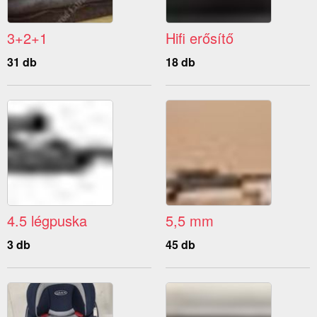
3+2+1
Hifi erősítő
31 db
18 db
4.5 légpuska
5,5 mm
3 db
45 db