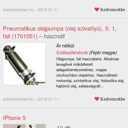
szerszampiac.hu –
2018.01.11.
Kedvencekbe
Pneumatikus olajpumpa (olaj szivattyú), 5: 1,
fali (1701051)
– használt
Ár nélkül
Székesfehérvár
(Fejér megye)
Olajpumpa, fali használatra. Alkalmas
levegővel működtetett
adagolórendszerekhez, magas
viszkozítású olajokhoz. Használható:
motorolaj, szintetikus olaj, hidraulika olaj,
hajtómű olaj, sebességvált...
szerszampiac.hu –
2018.01.11.
Kedvencekbe
IPhone 5
10 db