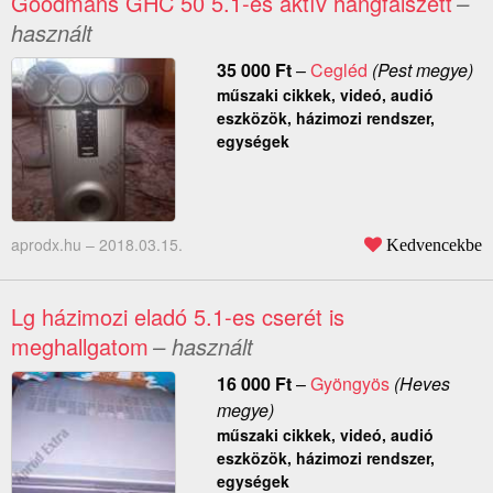
Goodmans GHC 50 5.1-es aktív hangfalszett
–
használt
35 000
Ft
–
Cegléd
(Pest megye)
műszaki cikkek, videó, audió
eszközök, házimozi rendszer,
egységek
aprodx.hu –
2018.03.15.
Kedvencekbe
Lg házimozi eladó 5.1-es cserét is
meghallgatom
– használt
16 000
Ft
–
Gyöngyös
(Heves
megye)
műszaki cikkek, videó, audió
eszközök, házimozi rendszer,
egységek