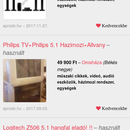
egységek
aprodx.hu –
2017.11.27.
Kedvencekbe
Philips TV+Philips 5.1 Hazimozi+Allvany
–
használt
49 900
Ft
–
Orosháza
(Békés
megye)
műszaki cikkek, videó, audió
eszközök, házimozi rendszer,
egységek
aprodx.hu –
2017.09.03.
Kedvencekbe
Logitech Z506 5.1 hangfal eladó! !!
– használt