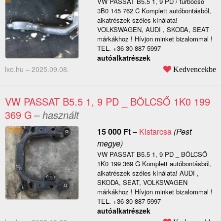
VW PASSAT B5.5 1, 9 PD / turbócső
3B0 145 762 C Komplett autóbontásból,
alkatrészek széles kínálata!
VOLKSWAGEN, AUDI , SKODA, SEAT
márkákhoz ! Hívjon minket bizalommal !
TEL. +36 30 887 5997
autóalkatrészek
lxo.hu –
2025.09.08.
Kedvencekbe
VW PASSAT B5.5 1, 9 PD _ BÖLCSŐ 1K0 199
369 G
– használt
15 000
Ft
–
Kistarcsa
(Pest
megye)
VW PASSAT B5.5 1, 9 PD _ BÖLCSŐ
1K0 199 369 G Komplett autóbontásból,
alkatrészek széles kínálata! AUDI ,
SKODA, SEAT, VOLKSWAGEN
márkákhoz ! Hívjon minket bizalommal !
TEL. +36 30 887 5997
autóalkatrészek