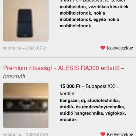
mobiltelefon, vezetékes készülék,
mobiltelefonok, nokia
mobiltelefonok, egyéb nokia
mobiltelefonok
vatera.hu –
2026.07.21.
Kedvencekbe
Prémium ritkaság! - ALESIS RA300 erősítő
–
használt
15 000
Ft
–
Budapest XXII.
kerület
hangszer, dj, stúdiótechnika,
stúdió- és rendezvénytechnika,
stúdió hangtechnika, végfokok,
erősítők
vatera.hu –
2026.07.06.
Kedvencekbe