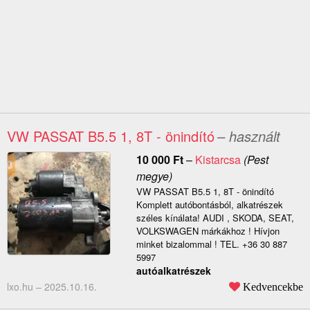
VW PASSAT B5.5 1, 8T - önindító
– használt
10 000
Ft
–
Kistarcsa
(Pest
megye)
VW PASSAT B5.5 1, 8T - önindító
Komplett autóbontásból, alkatrészek
széles kínálata! AUDI , SKODA, SEAT,
VOLKSWAGEN márkákhoz ! Hívjon
minket bizalommal ! TEL. +36 30 887
5997
autóalkatrészek
lxo.hu –
2025.10.16.
Kedvencekbe