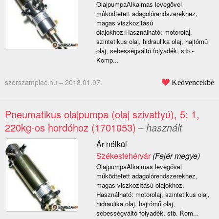
OlajpumpaAlkalmas levegõvel
mûködtetett adagolórendszerekhez,
magas viszkozitású
olajokhoz.Használható: motorolaj,
szintetikus olaj, hidraulika olaj, hajtómû
olaj, sebességváltó folyadék, stb.-
Komp...
szerszampiac.hu –
2018.01.07.
Kedvencekbe
Pneumatikus olajpumpa (olaj szivattyú), 5: 1,
220kg-os hordóhoz (1701053)
– használt
Ár nélkül
Székesfehérvár
(Fejér megye)
OlajpumpaAlkalmas levegővel
működtetett adagolórendszerekhez,
magas viszkozítású olajokhoz.
Használható: motorolaj, szintetikus olaj,
hidraulika olaj, hajtómű olaj,
sebességváltó folyadék, stb. Kom...