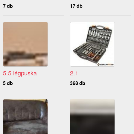
7 db
17 db
5.5 légpuska
2.1
5 db
368 db