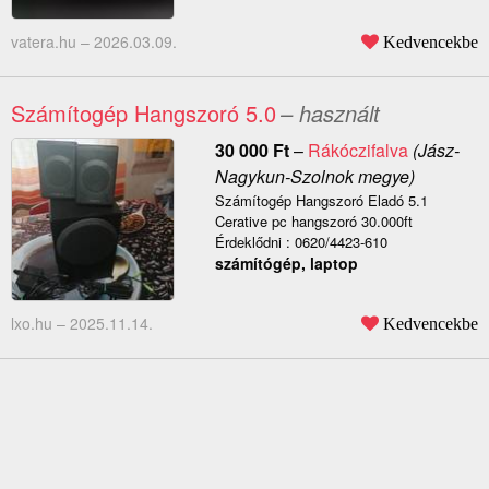
vatera.hu –
2026.03.09.
Kedvencekbe
Számítogép Hangszoró 5.0
– használt
30 000
Ft
–
Rákóczifalva
(Jász-
Nagykun-Szolnok megye)
Számítogép Hangszoró Eladó 5.1
Cerative pc hangszoró 30.000ft
Érdeklődni : 0620/4423-610
számítógép, laptop
lxo.hu –
2025.11.14.
Kedvencekbe