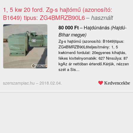
1, 5 kw 20 ford. Zg-s hajtómű (azonosító:
B1649) tipus: ZG4BMRZB90L6
– használt
80 000
Ft
–
Hajdúnánás
(Hajdú-
Bihar megye)
Zg-s hajtómű (azonosító: B1649)tipus:
ZG4BMRZB90L6teljesítmény: 1, 5
kwkimenő fordulat: 20egyenes kihajtás,
fékes kivitelnyomaték: 627 Nmsúlya: 87
kgAz ár nettóban értendő.Kérjük, nézzen
szét a Sis...
szerszampiac.hu –
2018.02.04.
Kedvencekbe