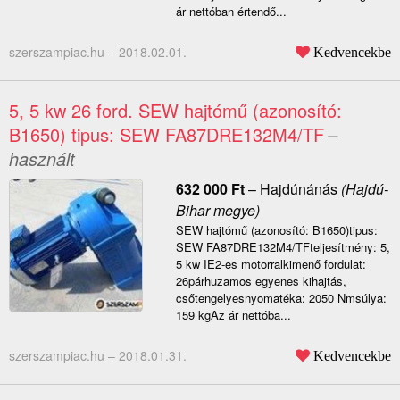
ár nettóban értendő...
szerszampiac.hu –
2018.02.01.
Kedvencekbe
5, 5 kw 26 ford. SEW hajtómű (azonosító:
B1650) tipus: SEW FA87DRE132M4/TF
–
használt
632 000
Ft
–
Hajdúnánás
(Hajdú-
Bihar megye)
SEW hajtómű (azonosító: B1650)tipus:
SEW FA87DRE132M4/TFteljesítmény: 5,
5 kw IE2-es motorralkimenő fordulat:
26párhuzamos egyenes kihajtás,
csőtengelyesnyomatéka: 2050 Nmsúlya:
159 kgAz ár nettóba...
szerszampiac.hu –
2018.01.31.
Kedvencekbe