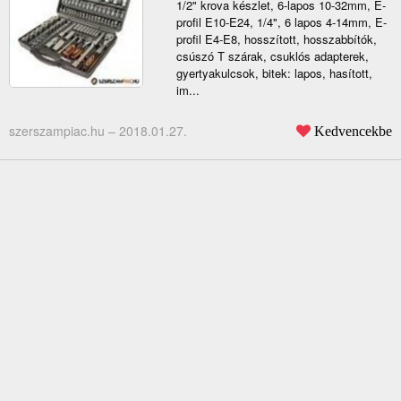
1/2" krova készlet, 6-lapos 10-32mm, E-
profil E10-E24, 1/4", 6 lapos 4-14mm, E-
profil E4-E8, hosszított, hosszabbítók,
csúszó T szárak, csuklós adapterek,
gyertyakulcsok, bitek: lapos, hasított,
im...
szerszampiac.hu –
2018.01.27.
Kedvencekbe