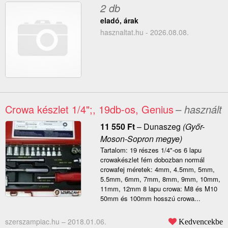
2 db
eladó, árak
hasznaltat.hu - 2026.08.08.
Crowa készlet 1/4";, 19db-os, Genius
– használt
11 550
Ft
–
Dunaszeg
(Győr-
Moson-Sopron megye)
Tartalom: 19 részes 1/4"-os 6 lapu
crowakészlet fém dobozban normál
crowafej méretek: 4mm, 4.5mm, 5mm,
5.5mm, 6mm, 7mm, 8mm, 9mm, 10mm,
11mm, 12mm 8 lapu crowa: M8 és M10
50mm és 100mm hosszú crowa...
szerszampiac.hu –
2018.01.06.
Kedvencekbe