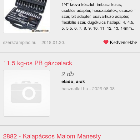
1/4" krova készlet, imbusz kulcs,
csuklós adapter, hosszabbítók, csúszó T
szár, bit adapter, csavarhúzó adapter,
flexibilis szár, dugókulcs hatlapú: 4, 4.5,
5, 5.5, 6, 7, 8, 9, 10, 11, 12, 13, 14mm...
szerszampiac.hu –
2018.01.30.
Kedvencekbe
11.5 kg-os PB gázpalack
2 db
eladó, árak
hasznaltat.hu - 2026.08.08.
2882 - Kalapácsos Malom Manesty