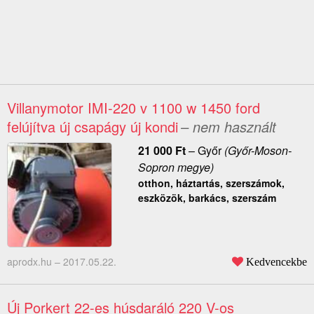
Villanymotor IMI-220 v 1100 w 1450 ford
felújítva új csapágy új kondi
– nem használt
21 000
Ft
–
Győr
(Győr-Moson-
Sopron megye)
otthon, háztartás, szerszámok,
eszközök, barkács, szerszám
aprodx.hu –
2017.05.22.
Kedvencekbe
Új Porkert 22-es húsdaráló 220 V-os