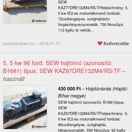
SEW
KAZ77DRE132M4/RS/THteljesítmény: 5,
5 kw IE2-es motorralkimenő fordulat:
72csőtengelyes, szöghajtásfix
forgásirányosnyomaték: 730 Nmsúlya:
112 kgAz ár nettób...
szerszampiac.hu –
2018.01.31.
Kedvencekbe
5, 5 kw 96 ford. SEW hajtómű (azonosító:
B1681) tipus: SEW KAZ67DRE132M4/RS/TF
–
használt
430 000
Ft
–
Hajdúnánás
(Hajdú-
Bihar megye)
SEW hajtómű (azonosító: B1681)tipus:
SEW
KAZ67DRE132M4/RS/TFteljesítmény: 5,
5 kw IE2-es motorralkimenő fordulat:
96csőtengelyes, szöghajtás,
fékesnyomaték: 550 Nmsúlya: 92 kgAz