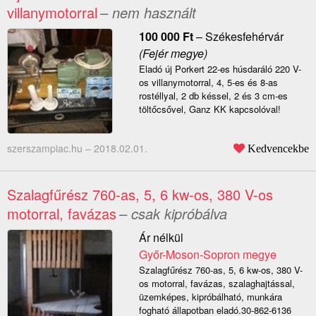
villanymotorral
– nem használt
100 000
Ft
–
Székesfehérvár
(Fejér megye)
Eladó új Porkert 22-es húsdaráló 220 V-
os villanymotorral, 4, 5-es és 8-as
rostéllyal, 2 db késsel, 2 és 3 cm-es
töltőcsővel, Ganz KK kapcsolóval!
szerszampiac.hu –
2018.02.01.
Kedvencekbe
Szalagfűrész 760-as, 5, 6 kw-os, 380 V-os
motorral, favázas
– csak kipróbálva
Ár nélkül
Győr-Moson-Sopron megye
Szalagfűrész 760-as, 5, 6 kw-os, 380 V-
os motorral, favázas, szalaghajtással,
üzemképes, kipróbálható, munkára
fogható állapotban eladó.30-862-6136