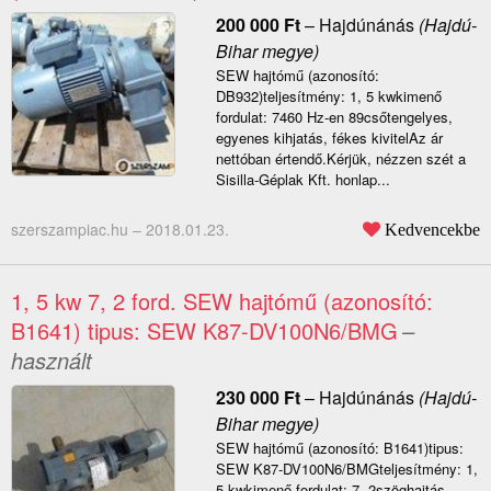
200 000
Ft
–
Hajdúnánás
(Hajdú-
Bihar megye)
SEW hajtómű (azonosító:
DB932)teljesítmény: 1, 5 kwkimenő
fordulat: 7460 Hz-en 89csőtengelyes,
egyenes kihjatás, fékes kivitelAz ár
nettóban értendő.Kérjük, nézzen szét a
Sisilla-Géplak Kft. honlap...
szerszampiac.hu –
2018.01.23.
Kedvencekbe
1, 5 kw 7, 2 ford. SEW hajtómű (azonosító:
B1641) tipus: SEW K87-DV100N6/BMG
–
használt
230 000
Ft
–
Hajdúnánás
(Hajdú-
Bihar megye)
SEW hajtómű (azonosító: B1641)tipus:
SEW K87-DV100N6/BMGteljesítmény: 1,
5 kwkimenő fordulat: 7, 2szöghajtás,