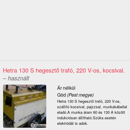
Hetra 130 S hegesztő trafó, 220 V-os, kocsival.
– használt
Ár nélkül
Göd
(Pest megye)
Hetra 130 S hegesztő trafó, 220 V-os,
szállító kocsival, pajzzsal, munkakábellal
eladó.A munka áram 60 és 130 A között
indukciósan állítható.Szüks.esetén
elektródát is adok.