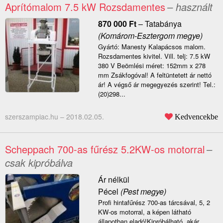
Aprítómalom 7.5 kW Rozsdamentes
– használt
870 000
Ft
–
Tatabánya
(Komárom-Esztergom megye)
Gyártó: Manesty Kalapácsos malom.
Rozsdamentes kivitel. Vill. telj: 7.5 kW
380 V Beömlési méret: 152mm x 278
mm Zsákfogóval! A feltüntetett ár nettó
ár! A végső ár megegyezés szerint! Tel.:
(20)298...
szerszampiac.hu –
2018.02.05.
Kedvencekbe
Scheppach 700-as fűrész 5.2KW-os motorral
–
csak kipróbálva
Ár nélkül
Pécel
(Pest megye)
Profi hintafűrész 700-as tárcsával, 5, 2
KW-os motorral, a képen látható
állapotban eladó!Kipróbálható, akár