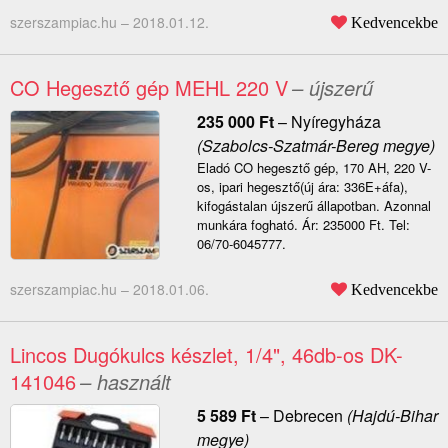
szerszampiac.hu –
2018.01.12.
Kedvencekbe
CO Hegesztő gép MEHL 220 V
– újszerű
235 000
Ft
–
Nyíregyháza
(Szabolcs-Szatmár-Bereg megye)
Eladó CO hegesztő gép, 170 AH, 220 V-
os, ipari hegesztő(új ára: 336E+áfa),
kifogástalan újszerű állapotban. Azonnal
munkára fogható. Ár: 235000 Ft. Tel:
06/70-6045777.
szerszampiac.hu –
2018.01.06.
Kedvencekbe
Lincos Dugókulcs készlet, 1/4", 46db-os DK-
141046
– használt
5 589
Ft
–
Debrecen
(Hajdú-Bihar
megye)