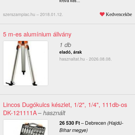
krova kés...
szerszampiac.hu –
2018.01.12.
Kedvencekbe
5 m-es alumínium állvány
1 db
eladó, árak
hasznaltat.hu - 2026.08.08.
Lincos Dugókulcs készlet, 1/2", 1/4", 111db-os
DK-121111A
– használt
26 530
Ft
–
Debrecen
(Hajdú-
Bihar megye)