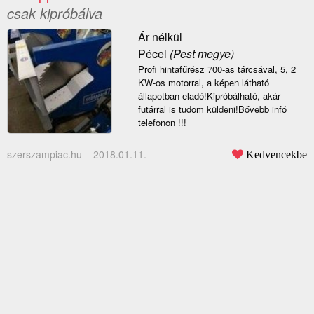
csak kipróbálva
Ár nélkül
Pécel
(Pest megye)
Profi hintafűrész 700-as tárcsával, 5, 2
KW-os motorral, a képen látható
állapotban eladó!Kipróbálható, akár
futárral is tudom küldeni!Bővebb infó
telefonon !!!
szerszampiac.hu –
2018.01.11.
Kedvencekbe