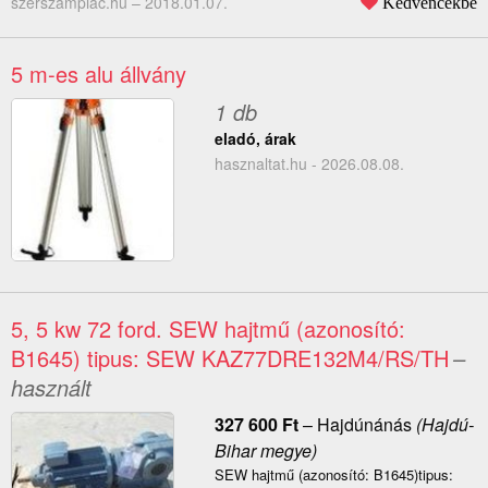
szerszampiac.hu –
2018.01.07.
Kedvencekbe
5 m-es alu állvány
1 db
eladó, árak
hasznaltat.hu - 2026.08.08.
5, 5 kw 72 ford. SEW hajtmű (azonosító:
B1645) tipus: SEW KAZ77DRE132M4/RS/TH
–
használt
327 600
Ft
–
Hajdúnánás
(Hajdú-
Bihar megye)
SEW hajtmű (azonosító: B1645)tipus: