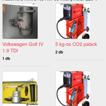
Volkswagen Golf IV
5 kg-os CO2 palack
1.9 TDI
2 db
1 db