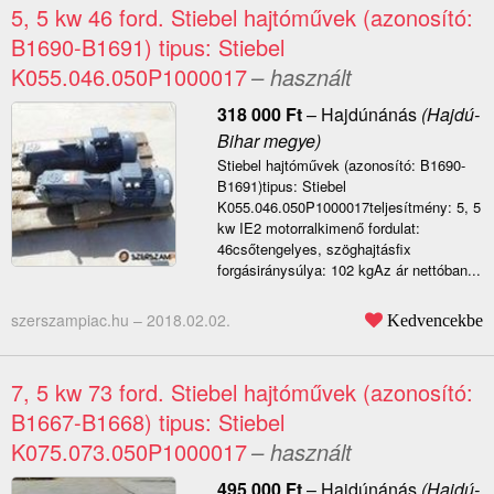
5, 5 kw 46 ford. Stiebel hajtóművek (azonosító:
B1690-B1691) tipus: Stiebel
K055.046.050P1000017
– használt
318 000
Ft
–
Hajdúnánás
(Hajdú-
Bihar megye)
Stiebel hajtóművek (azonosító: B1690-
B1691)tipus: Stiebel
K055.046.050P1000017teljesítmény: 5, 5
kw IE2 motorralkimenő fordulat:
46csőtengelyes, szöghajtásfix
forgásiránysúlya: 102 kgAz ár nettóban...
szerszampiac.hu –
2018.02.02.
Kedvencekbe
7, 5 kw 73 ford. Stiebel hajtóművek (azonosító:
B1667-B1668) tipus: Stiebel
K075.073.050P1000017
– használt
495 000
Ft
–
Hajdúnánás
(Hajdú-