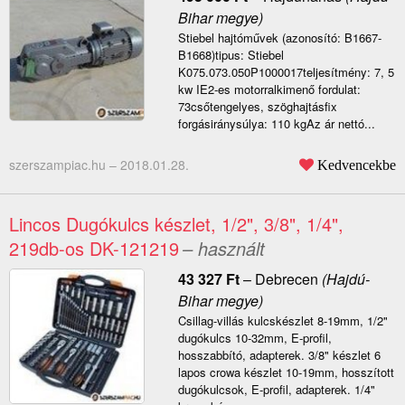
Bihar megye)
Stiebel hajtóművek (azonosító: B1667-
B1668)tipus: Stiebel
K075.073.050P1000017teljesítmény: 7, 5
kw IE2-es motorralkimenő fordulat:
73csőtengelyes, szöghajtásfix
forgásiránysúlya: 110 kgAz ár nettó...
szerszampiac.hu –
2018.01.28.
Kedvencekbe
Lincos Dugókulcs készlet, 1/2", 3/8", 1/4",
219db-os DK-121219
– használt
43 327
Ft
–
Debrecen
(Hajdú-
Bihar megye)
Csillag-villás kulcskészlet 8-19mm, 1/2"
dugókulcs 10-32mm, E-profil,
hosszabbító, adapterek. 3/8" készlet 6
lapos crowa készlet 10-19mm, hosszított
dugókulcsok, E-profil, adapterek. 1/4"