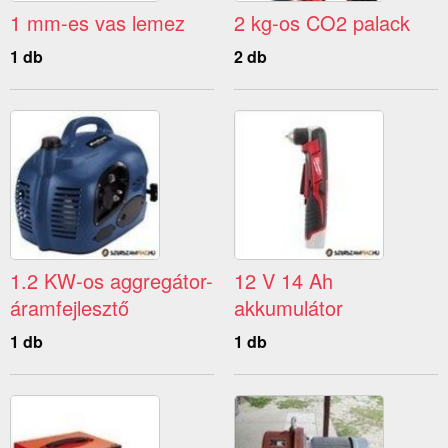
1 mm-es vas lemez
2 kg-os CO2 palack
1 db
2 db
1.2 KW-os aggregátor-
12 V 14 Ah
áramfejlesztő
akkumulátor
1 db
1 db