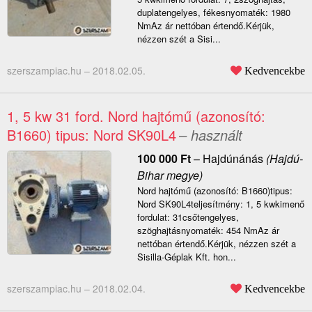
duplatengelyes, fékesnyomaték: 1980
NmAz ár nettóban értendő.Kérjük,
nézzen szét a Sisi...
szerszampiac.hu –
2018.02.05.
Kedvencekbe
1, 5 kw 31 ford. Nord hajtómű (azonosító:
B1660) tipus: Nord SK90L4
– használt
100 000
Ft
–
Hajdúnánás
(Hajdú-
Bihar megye)
Nord hajtómű (azonosító: B1660)tipus:
Nord SK90L4teljesítmény: 1, 5 kwkimenő
fordulat: 31csőtengelyes,
szöghajtásnyomaték: 454 NmAz ár
nettóban értendő.Kérjük, nézzen szét a
Sisilla-Géplak Kft. hon...
szerszampiac.hu –
2018.02.04.
Kedvencekbe