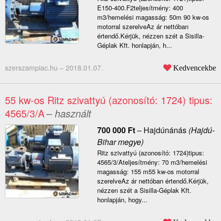
E150-400.F2teljesítmény: 400
m3/hemelési magasság: 50m 90 kw-os
motorral szerelveAz ár nettóban
értendő.Kérjük, nézzen szét a Sisilla-
Géplak Kft. honlapján, h...
szerszampiac.hu –
2018.01.07.
Kedvencekbe
55 kw-os Ritz szivattyú (azonosító: 1724) tipus:
4565/3/A
– használt
700 000
Ft
–
Hajdúnánás
(Hajdú-
Bihar megye)
Ritz szivattyú (azonosító: 1724)tipus:
4565/3/Ateljesítmény: 70 m3/hemelési
magasság: 155 m55 kw-os motorral
szerelveAz ár nettóban értendő.Kérjük,
nézzen szét a Sisilla-Géplak Kft.
honlapján, hogy...