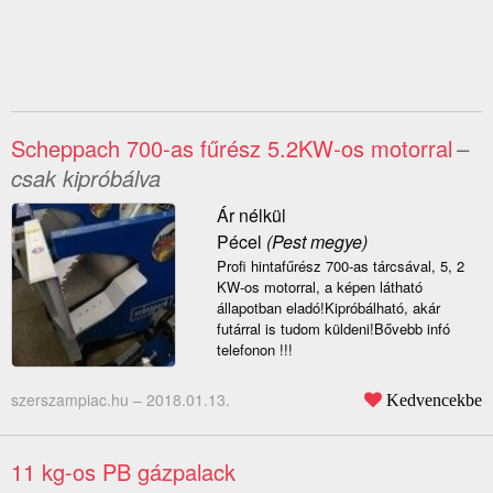
Scheppach 700-as fűrész 5.2KW-os motorral
–
csak kipróbálva
Ár nélkül
Pécel
(Pest megye)
Profi hintafűrész 700-as tárcsával, 5, 2
KW-os motorral, a képen látható
állapotban eladó!Kipróbálható, akár
futárral is tudom küldeni!Bővebb infó
telefonon !!!
szerszampiac.hu –
2018.01.13.
Kedvencekbe
11 kg-os PB gázpalack