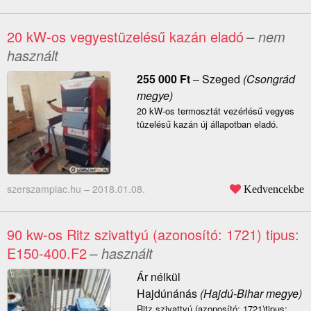
20 kW-os vegyestüzelésű kazán eladó
– nem
használt
255 000
Ft
–
Szeged
(Csongrád
megye)
20 kW-os termosztát vezérlésű vegyes
tüzelésű kazán új állapotban eladó.
szerszampiac.hu –
2018.01.08.
Kedvencekbe
90 kw-os Ritz szivattyú (azonosító: 1721) tipus:
E150-400.F2
– használt
Ár nélkül
Hajdúnánás
(Hajdú-Bihar megye)
Ritz szivattyú (azonosító: 1721)tipus: