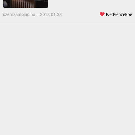
szerszampiac.hu –
2018.01.23.
Kedvencekbe