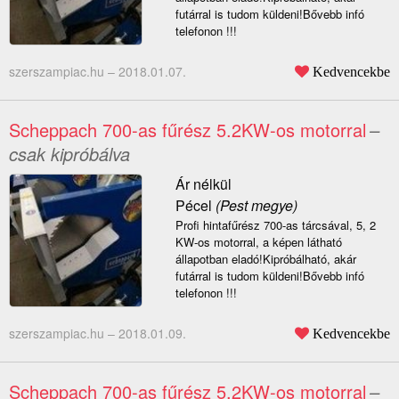
futárral is tudom küldeni!Bővebb infó
telefonon !!!
szerszampiac.hu –
2018.01.07.
Kedvencekbe
Scheppach 700-as fűrész 5.2KW-os motorral
–
csak kipróbálva
Ár nélkül
Pécel
(Pest megye)
Profi hintafűrész 700-as tárcsával, 5, 2
KW-os motorral, a képen látható
állapotban eladó!Kipróbálható, akár
futárral is tudom küldeni!Bővebb infó
telefonon !!!
szerszampiac.hu –
2018.01.09.
Kedvencekbe
Scheppach 700-as fűrész 5.2KW-os motorral
–