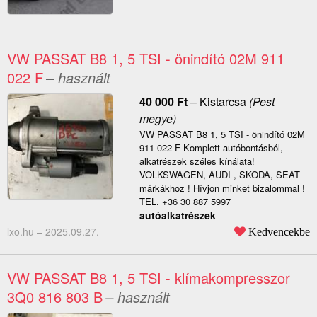
VW PASSAT B8 1, 5 TSI - önindító 02M 911
022 F
– használt
40 000
Ft
–
Kistarcsa
(Pest
megye)
VW PASSAT B8 1, 5 TSI - önindító 02M
911 022 F Komplett autóbontásból,
alkatrészek széles kínálata!
VOLKSWAGEN, AUDI , SKODA, SEAT
márkákhoz ! Hívjon minket bizalommal !
TEL. +36 30 887 5997
autóalkatrészek
lxo.hu –
2025.09.27.
Kedvencekbe
VW PASSAT B8 1, 5 TSI - klímakompresszor
3Q0 816 803 B
– használt