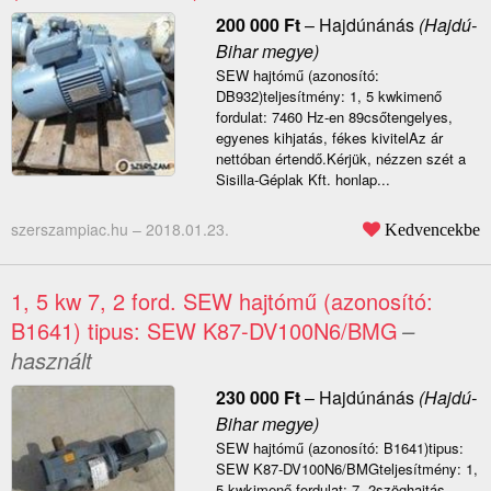
200 000
Ft
–
Hajdúnánás
(Hajdú-
Bihar megye)
SEW hajtómű (azonosító:
DB932)teljesítmény: 1, 5 kwkimenő
fordulat: 7460 Hz-en 89csőtengelyes,
egyenes kihjatás, fékes kivitelAz ár
nettóban értendő.Kérjük, nézzen szét a
Sisilla-Géplak Kft. honlap...
szerszampiac.hu –
2018.01.23.
Kedvencekbe
1, 5 kw 7, 2 ford. SEW hajtómű (azonosító:
B1641) tipus: SEW K87-DV100N6/BMG
–
használt
230 000
Ft
–
Hajdúnánás
(Hajdú-
Bihar megye)
SEW hajtómű (azonosító: B1641)tipus:
SEW K87-DV100N6/BMGteljesítmény: 1,
5 kwkimenő fordulat: 7, 2szöghajtás,