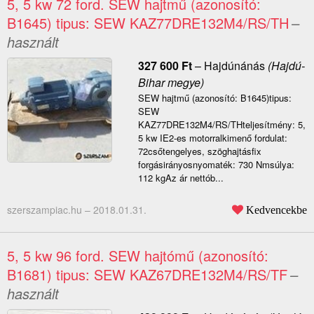
5, 5 kw 72 ford. SEW hajtmű (azonosító:
B1645) tipus: SEW KAZ77DRE132M4/RS/TH
–
használt
327 600
Ft
–
Hajdúnánás
(Hajdú-
Bihar megye)
SEW hajtmű (azonosító: B1645)tipus:
SEW
KAZ77DRE132M4/RS/THteljesítmény: 5,
5 kw IE2-es motorralkimenő fordulat:
72csőtengelyes, szöghajtásfix
forgásirányosnyomaték: 730 Nmsúlya:
112 kgAz ár nettób...
szerszampiac.hu –
2018.01.31.
Kedvencekbe
5, 5 kw 96 ford. SEW hajtómű (azonosító:
B1681) tipus: SEW KAZ67DRE132M4/RS/TF
–
használt