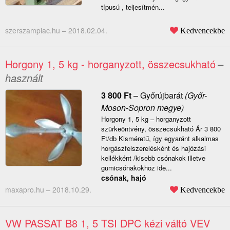
típusú , teljesítmén...
szerszampiac.hu –
2018.02.04.
Kedvencekbe
Horgony 1, 5 kg - horganyzott, összecsukható
–
használt
3 800
Ft
–
Győrújbarát
(Győr-
Moson-Sopron megye)
Horgony 1, 5 kg – horganyzott
szürkeöntvény, összecsukható Ár 3 800
Ft/db Kisméretű, így egyaránt alkalmas
horgászfelszerelésként és hajózási
kellékként /kisebb csónakok illetve
gumicsónakokhoz ide...
csónak, hajó
maxapro.hu –
2018.10.29.
Kedvencekbe
VW PASSAT B8 1, 5 TSI DPC kézi váltó VEV