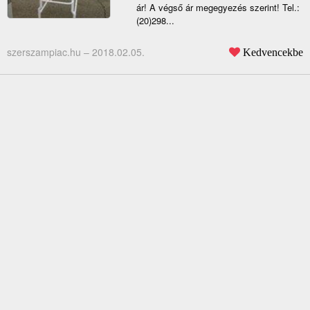
ár! A végső ár megegyezés szerint! Tel.:
(20)298...
szerszampiac.hu –
2018.02.05.
Kedvencekbe