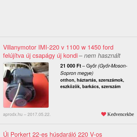
Villanymotor IMI-220 v 1100 w 1450 ford
felújítva új csapágy új kondi
– nem használt
21 000
Ft
–
Győr
(Győr-Moson-
Sopron megye)
otthon, háztartás, szerszámok,
eszközök, barkács, szerszám
aprodx.hu –
2017.05.22.
Kedvencekbe
Új Porkert 22-es húsdaráló 220 V-os