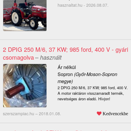
hasznaltat.hu - 2026.08.07.
2 DPIG 250 M/6, 37 KW; 985 ford, 400 V - gyári
csomagolva
– használt
Ár nélkül
Sopron
(Győr-Moson-Sopron
megye)
2 DPIG 250 M/6, 37 KW; 985 ford, 400 V.
A motor raktáron visszamaradt termék,
nevetséges áron eladó. Hívjon!
szerszampiac.hu –
2018.01.08.
Kedvencekbe