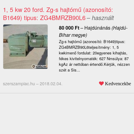
1, 5 kw 20 ford. Zg-s hajtómű (azonosító:
B1649) tipus: ZG4BMRZB90L6
– használt
80 000
Ft
–
Hajdúnánás
(Hajdú-
Bihar megye)
Zg-s hajtómű (azonosító: B1649)tipus:
ZG4BMRZB90L6teljesítmény: 1, 5
kwkimenő fordulat: 20egyenes kihajtás,
fékes kivitelnyomaték: 627 Nmsúlya: 87
kgAz ár nettóban értendő.Kérjük, nézzen
szét a Sis...
szerszampiac.hu –
2018.02.04.
Kedvencekbe