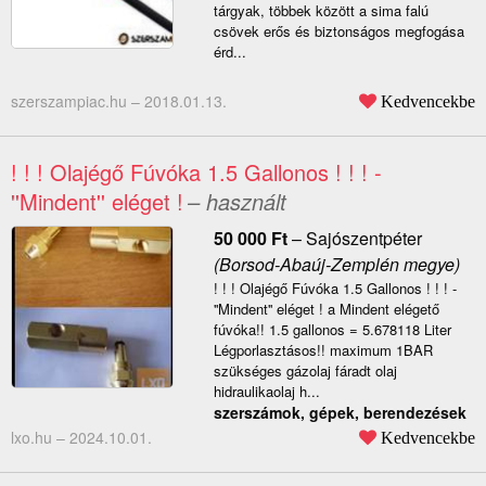
tárgyak, többek között a sima falú
csövek erős és biztonságos megfogása
érd...
szerszampiac.hu –
2018.01.13.
Kedvencekbe
! ! ! Olajégő Fúvóka 1.5 Gallonos ! ! ! -
''Mindent'' eléget !
– használt
50 000
Ft
–
Sajószentpéter
(Borsod-Abaúj-Zemplén megye)
! ! ! Olajégő Fúvóka 1.5 Gallonos ! ! ! -
''Mindent'' eléget ! a Mindent elégető
fúvóka!! 1.5 gallonos = 5.678118 Liter
Légporlasztásos!! maximum 1BAR
szükséges gázolaj fáradt olaj
hidraulikaolaj h...
szerszámok, gépek, berendezések
lxo.hu –
2024.10.01.
Kedvencekbe