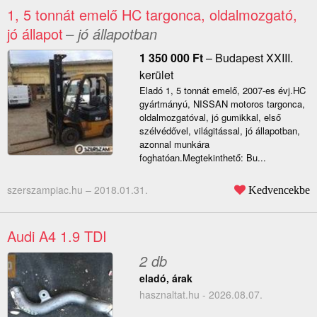
1, 5 tonnát emelő HC targonca, oldalmozgató,
jó állapot
– jó állapotban
1 350 000
Ft
–
Budapest XXIII.
kerület
Eladó 1, 5 tonnát emelő, 2007-es évj.HC
gyártmányú, NISSAN motoros targonca,
oldalmozgatóval, jó gumikkal, első
szélvédővel, világitással, jó állapotban,
azonnal munkára
foghatóan.Megtekinthető: Bu...
szerszampiac.hu –
2018.01.31.
Kedvencekbe
Audi A4 1.9 TDI
2 db
eladó, árak
hasznaltat.hu - 2026.08.07.