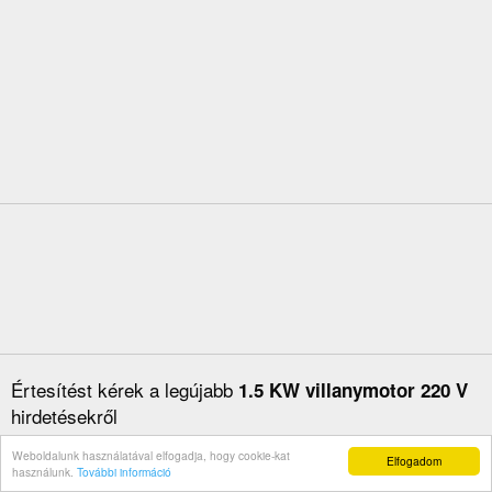
Értesítést kérek a legújabb
1.5 KW villanymotor 220 V
hirdetésekről
Weboldalunk használatával elfogadja, hogy cookie-kat
Elfogadom
használunk.
További információ