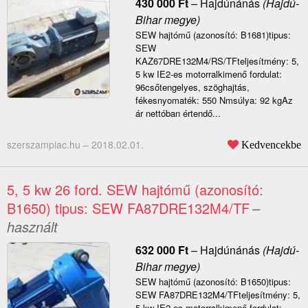
430 000
Ft
–
Hajdúnánás
(Hajdú-
Bihar megye)
SEW hajtómű (azonosító: B1681)tipus:
SEW
KAZ67DRE132M4/RS/TFteljesítmény: 5,
5 kw IE2-es motorralkimenő fordulat:
96csőtengelyes, szöghajtás,
fékesnyomaték: 550 Nmsúlya: 92 kgAz
ár nettóban értendő...
szerszampiac.hu –
2018.02.01.
Kedvencekbe
5, 5 kw 26 ford. SEW hajtómű (azonosító:
B1650) tipus: SEW FA87DRE132M4/TF
–
használt
632 000
Ft
–
Hajdúnánás
(Hajdú-
Bihar megye)
SEW hajtómű (azonosító: B1650)tipus:
SEW FA87DRE132M4/TFteljesítmény: 5,
5 kw IE2-es motorralkimenő fordulat: