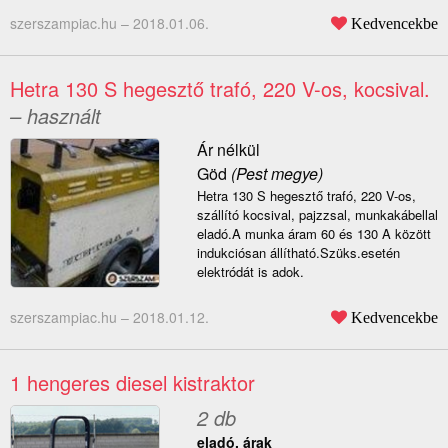
szerszampiac.hu –
2018.01.06.
Kedvencekbe
Hetra 130 S hegesztő trafó, 220 V-os, kocsival.
– használt
Ár nélkül
Göd
(Pest megye)
Hetra 130 S hegesztő trafó, 220 V-os,
szállító kocsival, pajzzsal, munkakábellal
eladó.A munka áram 60 és 130 A között
indukciósan állítható.Szüks.esetén
elektródát is adok.
szerszampiac.hu –
2018.01.12.
Kedvencekbe
1 hengeres diesel kistraktor
2 db
eladó, árak