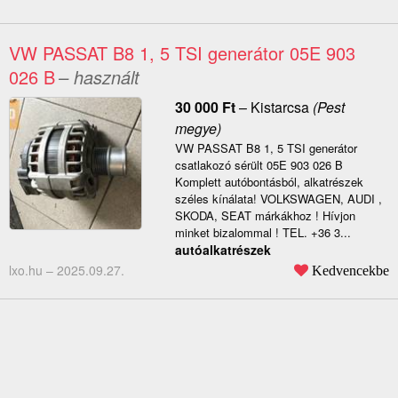
VW PASSAT B8 1, 5 TSI generátor 05E 903
026 B
– használt
30 000
Ft
–
Kistarcsa
(Pest
megye)
VW PASSAT B8 1, 5 TSI generátor
csatlakozó sérült 05E 903 026 B
Komplett autóbontásból, alkatrészek
széles kínálata! VOLKSWAGEN, AUDI ,
SKODA, SEAT márkákhoz ! Hívjon
minket bizalommal ! TEL. +36 3...
autóalkatrészek
lxo.hu –
2025.09.27.
Kedvencekbe