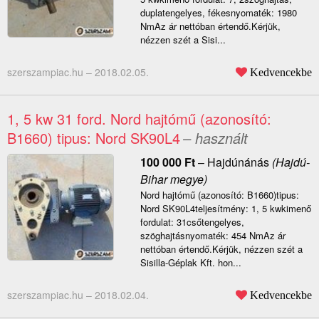
duplatengelyes, fékesnyomaték: 1980
NmAz ár nettóban értendő.Kérjük,
nézzen szét a Sisi...
szerszampiac.hu –
2018.02.05.
Kedvencekbe
1, 5 kw 31 ford. Nord hajtómű (azonosító:
B1660) tipus: Nord SK90L4
– használt
100 000
Ft
–
Hajdúnánás
(Hajdú-
Bihar megye)
Nord hajtómű (azonosító: B1660)tipus:
Nord SK90L4teljesítmény: 1, 5 kwkimenő
fordulat: 31csőtengelyes,
szöghajtásnyomaték: 454 NmAz ár
nettóban értendő.Kérjük, nézzen szét a
Sisilla-Géplak Kft. hon...
szerszampiac.hu –
2018.02.04.
Kedvencekbe