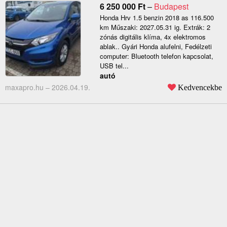
6 250 000
Ft
–
Budapest
Honda Hrv 1.5 benzin 2018 as 116.500
km Műszaki: 2027.05.31 ig. Extrák: 2
zónás digitális klíma, 4x elektromos
ablak.. Gyári Honda alufelni, Fedélzeti
computer: Bluetooth telefon kapcsolat,
USB tel...
autó
maxapro.hu –
2026.04.19.
Kedvencekbe