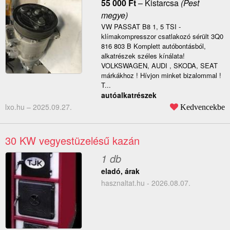
55 000
Ft
–
Kistarcsa
(Pest
megye)
VW PASSAT B8 1, 5 TSI -
klímakompresszor csatlakozó sérült 3Q0
816 803 B Komplett autóbontásból,
alkatrészek széles kínálata!
VOLKSWAGEN, AUDI , SKODA, SEAT
márkákhoz ! Hívjon minket bizalommal !
T...
autóalkatrészek
lxo.hu –
2025.09.27.
Kedvencekbe
30 KW vegyestüzelésű kazán
1 db
eladó, árak
hasznaltat.hu - 2026.08.07.