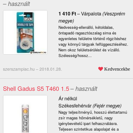
– használt
1 410
Ft
–
Várpalota
(Veszprém
megye)
Nedvesség-ellenálló, kétoldalas,
öntapadó ragasztószalag sima és
egyenletes felületre történő rögzítéshez
vagy könnyű tárgyak felfüggesztéséhez.
Nem okoz felületsérülést és vízálló.
Szélesség/hossz...
szerszampiac.hu –
2018.01.28.
Kedvencekbe
Shell Gadus S5 T460 1.5
– használt
Ár nélkül
Székesfehérvár
(Fejér megye)
Nagy teljesítményű, hosszú élettartamú
zsír magas hőmérsékletű, nagy
igénybevételű ipari felhasználásra.
Teljesen szintetikus alapolajat és a