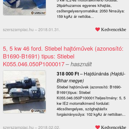
26párhuzamos egyenes kihajtás,
csőtengelyesnyomatéka: 2050 Nmsúlya:
159 kgAz ár nettóba...
szerszampiac.hu –
2018.01.31.
Kedvencekbe
5, 5 kw 46 ford. Stiebel hajtóművek (azonosító:
B1690-B1691) tipus: Stiebel
K055.046.050P1000017
– használt
318 000
Ft
–
Hajdúnánás
(Hajdú-
Bihar megye)
Stiebel hajtóművek (azonosító: B1690-
B1691)tipus: Stiebel
K055.046.050P1000017teljesítmény: 5, 5
kw IE2 motorralkimenő fordulat:
46csőtengelyes, szöghajtásfix
forgásiránysúlya: 102 kgAz ár nettóban...
szerszampiac.hu –
2018.02.02.
Kedvencekbe