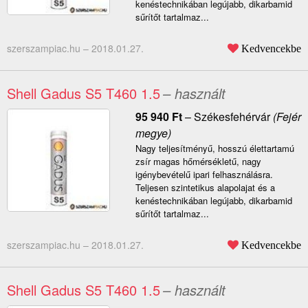
kenéstechnikában legújabb, dikarbamid
sűrítőt tartalmaz...
szerszampiac.hu –
2018.01.27.
Kedvencekbe
Shell Gadus S5 T460 1.5
– használt
95 940
Ft
–
Székesfehérvár
(Fejér
megye)
Nagy teljesítményű, hosszú élettartamú
zsír magas hőmérsékletű, nagy
igénybevételű ipari felhasználásra.
Teljesen szintetikus alapolajat és a
kenéstechnikában legújabb, dikarbamid
sűrítőt tartalmaz...
szerszampiac.hu –
2018.01.27.
Kedvencekbe
Shell Gadus S5 T460 1.5
– használt