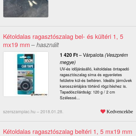
Kétoldalas ragasztószalag bel- és kültéri 1, 5
mx19 mm
– használt
1 420
Ft
–
Várpalota
(Veszprém
megye)
UV-és időjárásálló, kétoldalas öntapadó
ragasztószalag sima és egyenletes
felületre kül-és beltéren. Ideális járművek
karosszériájára történő rögzítéshez is.
Tapadószilárdság: 120 g / 2 cm
Szélessé...
szerszampiac.hu –
2018.01.28.
Kedvencekbe
Kétoldalas ragasztószalag beltéri 1, 5 mx19 mm