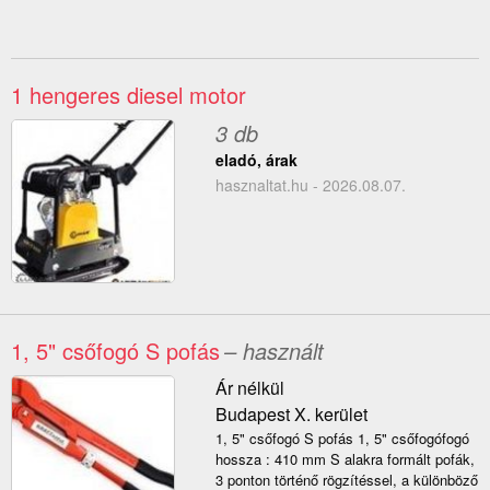
1 hengeres diesel motor
3 db
eladó, árak
hasznaltat.hu - 2026.08.07.
1, 5" csőfogó S pofás
– használt
Ár nélkül
Budapest X. kerület
1, 5" csőfogó S pofás 1, 5" csőfogófogó
hossza : 410 mm S alakra formált pofák,
3 ponton történő rögzítéssel, a különböző