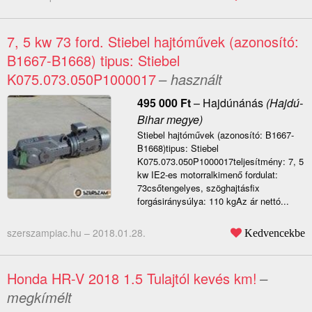
7, 5 kw 73 ford. Stiebel hajtóművek (azonosító:
B1667-B1668) tipus: Stiebel
K075.073.050P1000017
– használt
495 000
Ft
–
Hajdúnánás
(Hajdú-
Bihar megye)
Stiebel hajtóművek (azonosító: B1667-
B1668)tipus: Stiebel
K075.073.050P1000017teljesítmény: 7, 5
kw IE2-es motorralkimenő fordulat:
73csőtengelyes, szöghajtásfix
forgásiránysúlya: 110 kgAz ár nettó...
szerszampiac.hu –
2018.01.28.
Kedvencekbe
Honda HR-V 2018 1.5 Tulajtól kevés km!
–
megkímélt