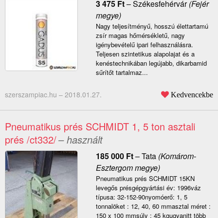
3 475
Ft
–
Székesfehérvár
(Fejér
megye)
Nagy teljesítményű, hosszú élettartamú
zsír magas hőmérsékletű, nagy
igénybevételű ipari felhasználásra.
Teljesen szintetikus alapolajat és a
kenéstechnikában legújabb, dikarbamid
sűrítőt tartalmaz...
szerszampiac.hu –
2018.01.27.
Kedvencekbe
Pneumatikus prés SCHMIDT 1, 5 ton asztali
prés /ct332/
– használt
185 000
Ft
–
Tata
(Komárom-
Esztergom megye)
Pneumatikus prés SCHMIDT 15KN
levegős présgépgyártási év: 1996váz
típusa: 32-152-90nyomóerő: 1, 5
tonnalöket : 12, 40, 60 mmasztal méret :
150 x 100 mmsúly : 45 kgugyanitt több