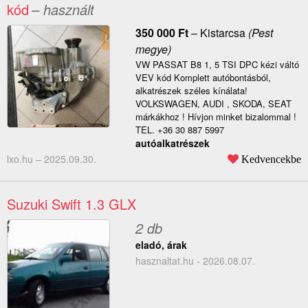
kód
– használt
350 000
Ft
–
Kistarcsa
(Pest
megye)
VW PASSAT B8 1, 5 TSI DPC kézi váltó
VEV kód Komplett autóbontásból,
alkatrészek széles kínálata!
VOLKSWAGEN, AUDI , SKODA, SEAT
márkákhoz ! Hívjon minket bizalommal !
TEL. +36 30 887 5997
autóalkatrészek
lxo.hu –
2025.09.30.
Kedvencekbe
Suzuki Swift 1.3 GLX
2 db
eladó, árak
hasznaltat.hu - 2026.08.07.