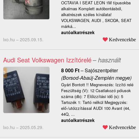
OCTAVIA I SEAT LEON 1M típusokba
alkalmas Komplett autóbontásból,
alkatrészek széles kínálata!
VOLKSWAGEN, AUDI , SKODA, SEAT
márká...
autóalkatrészek
lxo.hu –
2025.09.15.
Kedvencekbe
Audi Seat Volkswagen Izzítórelé
– használt
8 000
Ft
–
Sajószentpéter
(Borsod-Abaúj-Zemplén megye)
Gyári Bontott !! Megnevezés: Izzító relé
Feszültség (V): 12 Csatlakozó pólusok
száma (db): 7 Előizzítási idő (s): 5
Tartozék 1: Tartó nélkül Megjegyzés:
elő-/utóizzítással AUDI 100 Avant (44,
44Q, ...
autóalkatrészek
lxo.hu –
2025.05.29.
Kedvencekbe