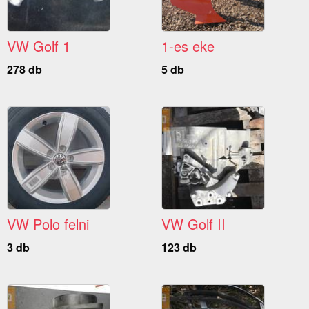
VW Golf 1
1-es eke
278 db
5 db
VW Polo felni
VW Golf II
3 db
123 db