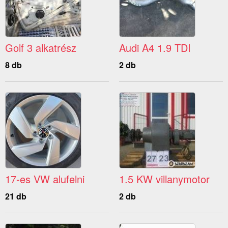
Golf 3 alkatrész
Audi A4 1.9 TDI
8 db
2 db
17-es VW alufelni
1.5 KW villanymotor
21 db
2 db