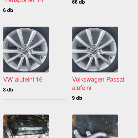
66 db
6 db
VW alufelni 16
Volkswagen Passat
alufelni
8 db
9 db