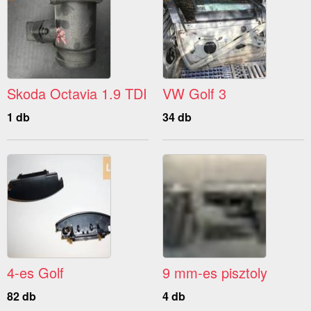
Skoda Octavia 1.9 TDI
VW Golf 3
1 db
34 db
4-es Golf
9 mm-es pisztoly
82 db
4 db