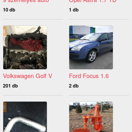
10 db
1 db
Volkswagen Golf V
Ford Focus 1.6
201 db
2 db