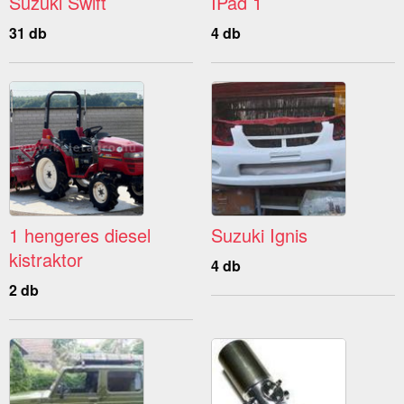
Suzuki Swift
IPad 1
31 db
4 db
1 hengeres diesel
Suzuki Ignis
kistraktor
4 db
2 db