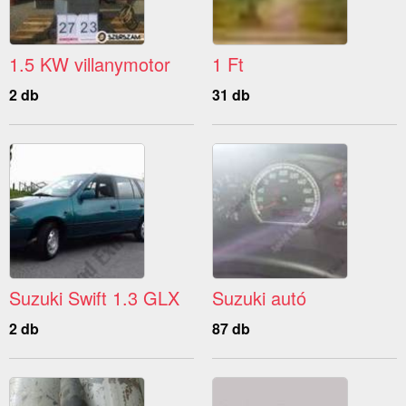
1.5 KW villanymotor
1 Ft
2 db
31 db
Suzuki Swift 1.3 GLX
Suzuki autó
2 db
87 db