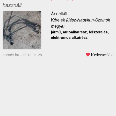
használt
Ár nélkül
Kőtelek
(Jász-Nagykun-Szolnok
megye)
jármű, autóalkatrész, felszerelés,
elektromos alkatrész
aprodx.hu –
2018.01.28.
Kedvencekbe