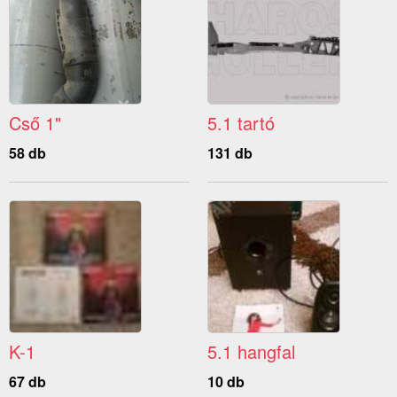
Cső 1"
5.1 tartó
58 db
131 db
K-1
5.1 hangfal
67 db
10 db