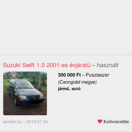
Suzuki Swift 1.0 2001-es évjáratú
– használt
300 000
Ft
–
Pusztaszer
(Csongrád megye)
jármű, autó
aprodx.hu –
2018.07.24.
Kedvencekbe