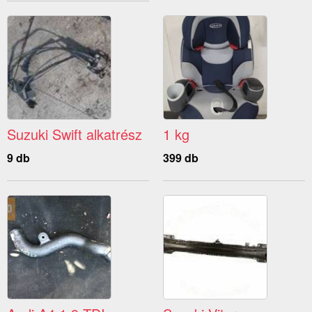
Suzuki Swift alkatrész
1 kg
9 db
399 db