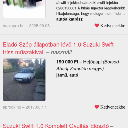
//swift-injektor.hu/suzuki-swift-injektor-
0280150661 A hibás injektor leggyakoribb
hibajelensége, hogy melegen nem indul...
autóalkatrész
maxapro.hu –
2025.09.08.
Kedvencekbe
Eladó Szép állapotban lévő 1.0 Suzuki Swift
friss műszakival!
– használt
190 000
Ft
–
Hejőpapi
(Borsod-
Abaúj-Zemplén megye)
jármű, autó
aprodx.hu –
2017.06.17.
Kedvencekbe
Suzuki Swift 1.0 Komplett Gyujtás Elosztó
–