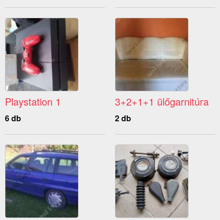
Playstation 1
3+2+1+1 ülőgarnitúra
6 db
2 db