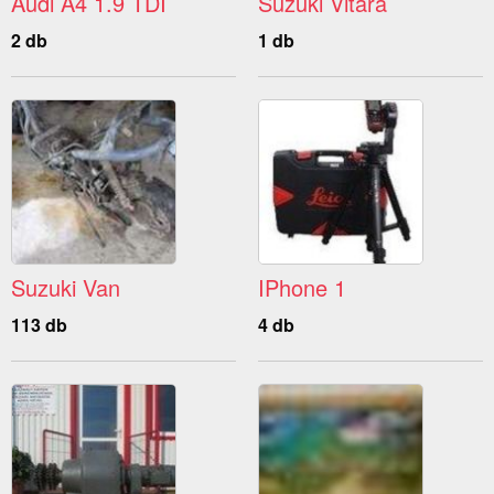
Audi A4 1.9 TDI
Suzuki Vitara
2 db
1 db
Suzuki Van
IPhone 1
113 db
4 db