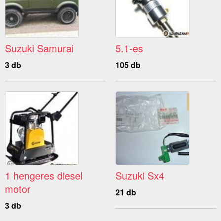
Suzuki Samurai
5.1-es
3 db
105 db
1 hengeres diesel
Suzuki Sx4
motor
21 db
3 db