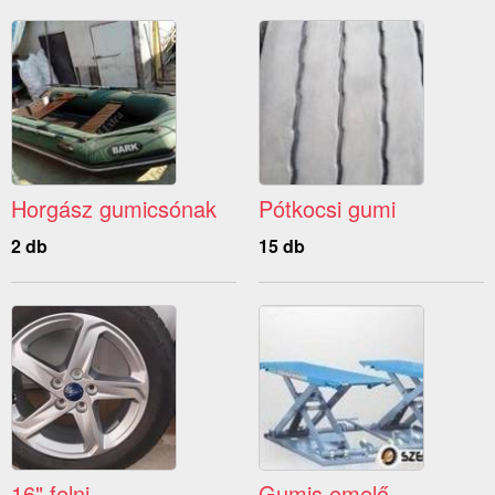
Horgász gumicsónak
Pótkocsi gumi
2 db
15 db
16" felni
Gumis emelő