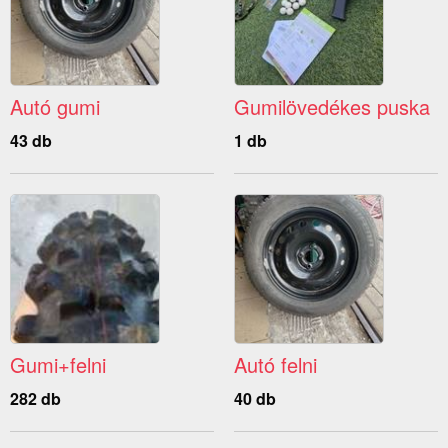
Autó gumi
Gumilövedékes puska
43 db
1 db
Gumi+felni
Autó felni
282 db
40 db