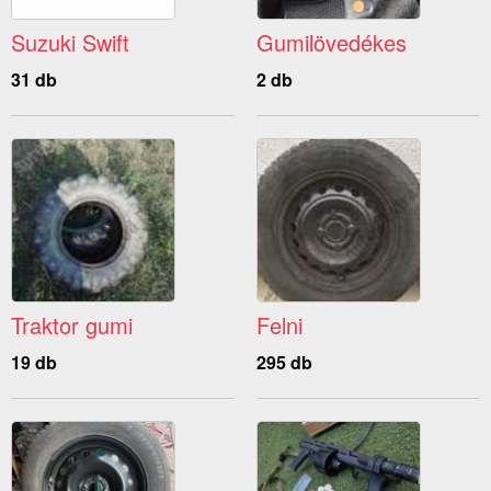
Suzuki Swift
Gumilövedékes
31 db
2 db
Traktor gumi
Felni
19 db
295 db