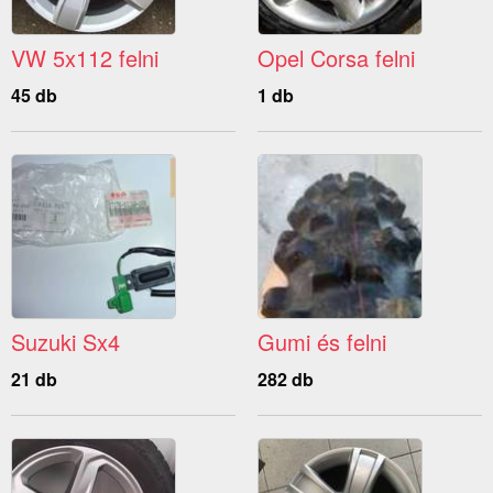
VW 5x112 felni
Opel Corsa felni
45 db
1 db
Suzuki Sx4
Gumi és felni
21 db
282 db