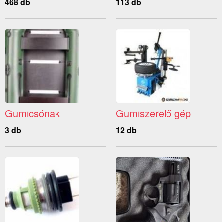
468 db
113 db
Gumicsónak
Gumiszerelő gép
3 db
12 db