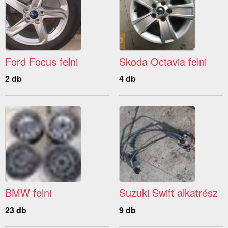
Ford Focus felni
Skoda Octavia felni
2 db
4 db
BMW felni
Suzuki Swift alkatrész
23 db
9 db