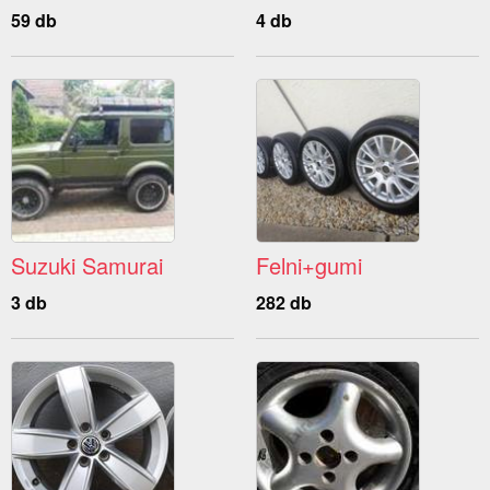
59 db
4 db
Suzuki Samurai
Felni+gumi
3 db
282 db