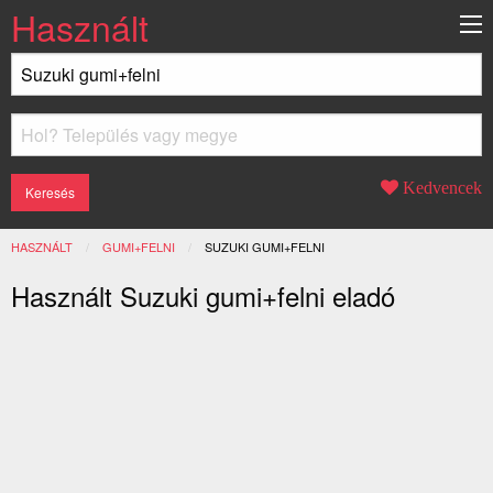
Használt
Kedvencek
HASZNÁLT
GUMI+FELNI
JELENLEGI:
SUZUKI GUMI+FELNI
Használt Suzuki gumi+felni eladó