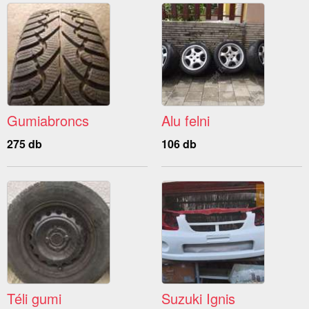
Gumiabroncs
Alu felni
275 db
106 db
Téli gumi
Suzuki Ignis