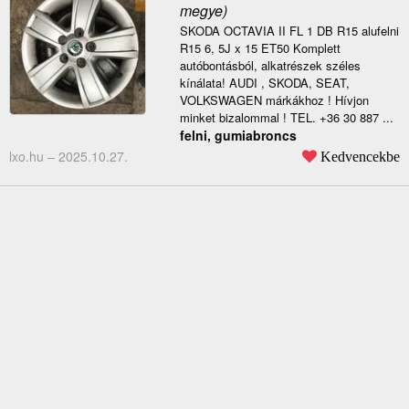
megye)
SKODA OCTAVIA II FL 1 DB R15 alufelni
R15 6, 5J x 15 ET50 Komplett
autóbontásból, alkatrészek széles
kínálata! AUDI , SKODA, SEAT,
VOLKSWAGEN márkákhoz ! Hívjon
minket bizalommal ! TEL. +36 30 887 ...
felni, gumiabroncs
lxo.hu –
2025.10.27.
Kedvencekbe