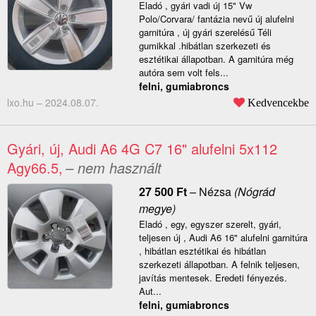
Eladó , gyári vadi új 15" Vw
Polo/Corvara/ fantázia nevű új alufelni
garnitúra , új gyári szerelésű Téli
gumikkal .hibátlan szerkezeti és
esztétikai állapotban. A garnitúra még
autóra sem volt fels...
felni, gumiabroncs
lxo.hu –
2024.08.07.
Kedvencekbe
Gyári, új, Audi A6 4G C7 16" alufelni 5x112
Agy66.5,
– nem használt
27 500
Ft
–
Nézsa
(Nógrád
megye)
Eladó , egy, egyszer szerelt, gyári,
teljesen új , Audi A6 16" alufelni garnitúra
, hibátlan esztétikai és hibátlan
szerkezeti állapotban. A felnik teljesen,
javítás mentesek. Eredeti fényezés.
Aut...
felni, gumiabroncs