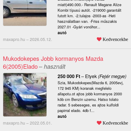
miatt)490.000.- Renault Megane Alize
Kombi típusú autót. -219000 garantált
futott km. -2.tulajos -2003-as -Heti
használatban van. -Friss műszakis
2027.01 -Gyári vonóhor...
autó
maxapro.hu –
2026.05.12.
Kedvencekbe
Mukodokepes Jobb kormanyos Mazda
6(2005)Elado
– használt
250 000
Ft
–
Etyek
(Fejér megye)
Szia, Mukodokepes(Mazda 6, 2005evj,
172 945 KM) koranak megfelelo
allapotu.ot ajtos jobb kormanyos 2000
köb cm Benzin uzemu. Hatso tolato
radar. 5 sebeseges, es ajtos kulfoldi
papirral elado. 4db f...
autó
maxapro.hu –
2022.05.01.
Kedvencekbe