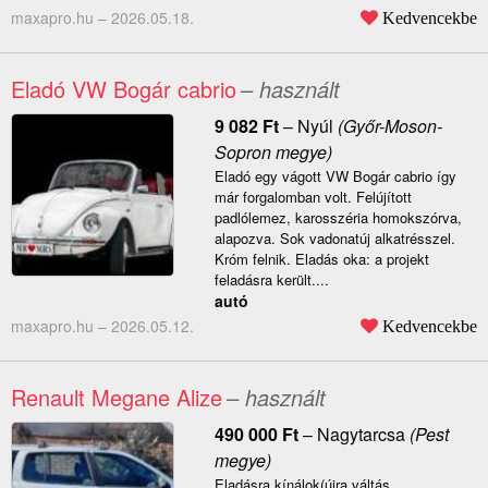
maxapro.hu –
2026.05.18.
Kedvencekbe
Eladó VW Bogár cabrio
– használt
9 082
Ft
–
Nyúl
(Győr-Moson-
Sopron megye)
Eladó egy vágott VW Bogár cabrio így
már forgalomban volt. Felújított
padlólemez, karosszéria homokszórva,
alapozva. Sok vadonatúj alkatrésszel.
Króm felnik. Eladás oka: a projekt
feladásra került....
autó
maxapro.hu –
2026.05.12.
Kedvencekbe
Renault Megane Alize
– használt
490 000
Ft
–
Nagytarcsa
(Pest
megye)
Eladásra kínálok(újra váltás