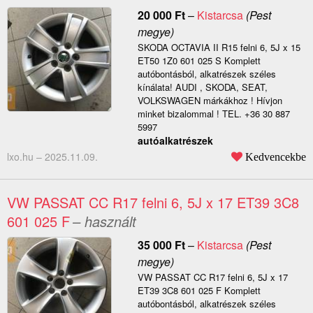
20 000
Ft
–
Kistarcsa
(Pest
megye)
SKODA OCTAVIA II R15 felni 6, 5J x 15
ET50 1Z0 601 025 S Komplett
autóbontásból, alkatrészek széles
kínálata! AUDI , SKODA, SEAT,
VOLKSWAGEN márkákhoz ! Hívjon
minket bizalommal ! TEL. +36 30 887
5997
autóalkatrészek
lxo.hu –
2025.11.09.
Kedvencekbe
VW PASSAT CC R17 felni 6, 5J x 17 ET39 3C8
601 025 F
– használt
35 000
Ft
–
Kistarcsa
(Pest
megye)
VW PASSAT CC R17 felni 6, 5J x 17
ET39 3C8 601 025 F Komplett
autóbontásból, alkatrészek széles