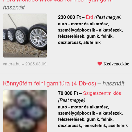
használt
230 000
Ft
–
Érd
(Pest megye)
autó - motor és alkatrész,
személygépkocsik - alkatrészek,
felszerelések, gumik, felnik,
dísztárcsák, alufelnik
vatera.hu –
2025.03.09.
Kedvencekbe
Könnyűfém felni garnitúra (4 Db-os)
– használt
70 000
Ft
–
Szigetszentmiklós
(Pest megye)
autó - motor és alkatrész,
személygépkocsik - alkatrészek,
felszerelések, gumik, felnik,
dísztárcsák, lemezfelnik, acélfelnik