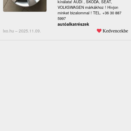
kínálata! AUDI , SKODA, SEAT,
VOLKSWAGEN márkákhoz ! Hívjon
minket bizalommal ! TEL. +36 30 887
5997
autóalkatrészek
lxo.hu –
2025.11.09.
Kedvencekbe