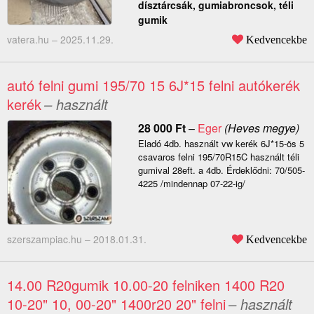
dísztárcsák, gumiabroncsok, téli
gumik
vatera.hu –
2025.11.29.
Kedvencekbe
autó felni gumi 195/70 15 6J*15 felni autókerék
kerék
– használt
28 000
Ft
–
Eger
(Heves megye)
Eladó 4db. használt vw kerék 6J*15-ös 5
csavaros felni 195/70R15C használt téli
gumival 28eft. a 4db. Érdeklődni: 70/505-
4225 /mindennap 07-22-ig/
szerszampiac.hu –
2018.01.31.
Kedvencekbe
14.00 R20gumik 10.00-20 felniken 1400 R20
10-20" 10, 00-20" 1400r20 20" felni
– használt