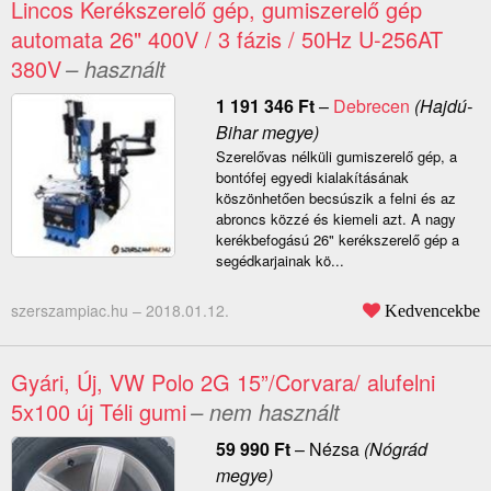
Lincos Kerékszerelő gép, gumiszerelő gép
automata 26" 400V / 3 fázis / 50Hz U-256AT
380V
– használt
1 191 346
Ft
–
Debrecen
(Hajdú-
Bihar megye)
Szerelővas nélküli gumiszerelő gép, a
bontófej egyedi kialakításának
köszönhetően becsúszik a felni és az
abroncs közzé és kiemeli azt. A nagy
kerékbefogású 26" kerékszerelő gép a
segédkarjainak kö...
szerszampiac.hu –
2018.01.12.
Kedvencekbe
Gyári, Új, VW Polo 2G 15”/Corvara/ alufelni
5x100 új Téli gumi
– nem használt
59 990
Ft
–
Nézsa
(Nógrád
megye)