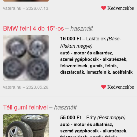
vatera.hu –
2026.07.13.
Kedvencekbe
BMW felni 4 db 15"-os
– használt
16 000
Ft
–
Lakitelek
(Bács-
Kiskun megye)
autó - motor és alkatrész,
személygépkocsik - alkatrészek,
felszerelések, gumik, felnik,
dísztárcsák, lemezfelnik, acélfelnik
vatera.hu –
2023.05.26.
Kedvencekbe
Téli gumi felnivel
– használt
55 000
Ft
–
Páty
(Pest megye)
autó - motor és alkatrész,
személygépkocsik - alkatrészek,