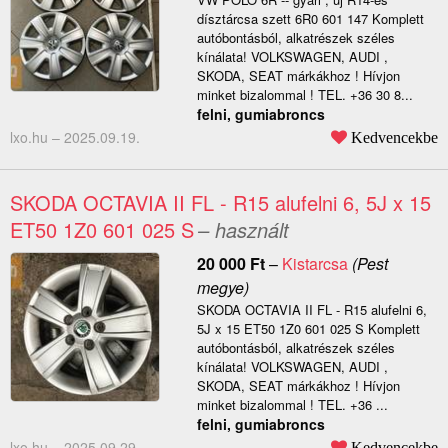
dísztárcsa szett 6R0 601 147 Komplett
autóbontásból, alkatrészek széles
kínálata! VOLKSWAGEN, AUDI ,
SKODA, SEAT márkákhoz ! Hívjon
minket bizalommal ! TEL. +36 30 8...
felni, gumiabroncs
lxo.hu –
2025.09.19.
Kedvencekbe
SKODA OCTAVIA II FL - R15 alufelni 6, 5J x 15
ET50 1Z0 601 025 S
– használt
20 000
Ft
–
Kistarcsa
(Pest
megye)
SKODA OCTAVIA II FL - R15 alufelni 6,
5J x 15 ET50 1Z0 601 025 S Komplett
autóbontásból, alkatrészek széles
kínálata! VOLKSWAGEN, AUDI ,
SKODA, SEAT márkákhoz ! Hívjon
minket bizalommal ! TEL. +36 ...
felni, gumiabroncs
lxo.hu –
2025.09.29.
Kedvencekbe