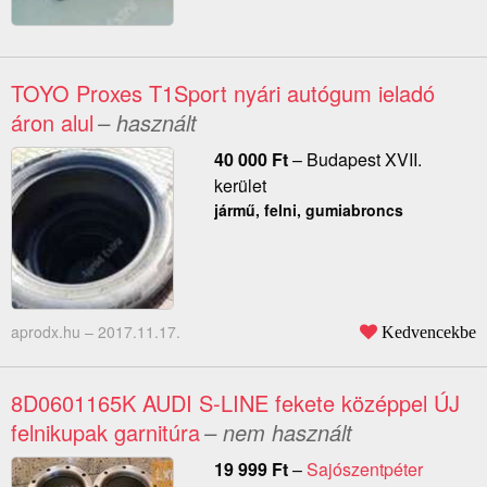
TOYO Proxes T1Sport nyári autógum ieladó
áron alul
– használt
40 000
Ft
–
Budapest XVII.
kerület
jármű, felni, gumiabroncs
aprodx.hu –
2017.11.17.
Kedvencekbe
8D0601165K AUDI S-LINE fekete középpel ÚJ
felnikupak garnitúra
– nem használt
19 999
Ft
–
Sajószentpéter