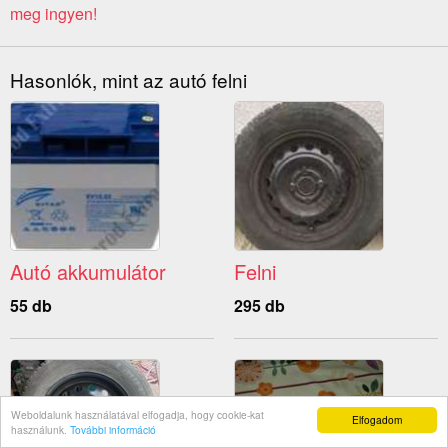
meg ingyen!
Hasonlók, mint az autó felni
Autó akkumulátor
Felni
55 db
295 db
Weboldalunk használatával elfogadja, hogy cookie-kat
Elfogadom
használunk.
További információ