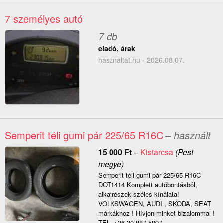
7 személyes autó
7 db
eladó, árak
hasznaltat.hu - 2026.08.07.
Semperit téli gumi pár 225/65 R16C
– használt
15 000
Ft
–
Kistarcsa
(Pest
megye)
Semperit téli gumi pár 225/65 R16C
DOT1414 Komplett autóbontásból,
alkatrészek széles kínálata!
VOLKSWAGEN, AUDI , SKODA, SEAT
márkákhoz ! Hívjon minket bizalommal !
TEL. +36 30 887 5997