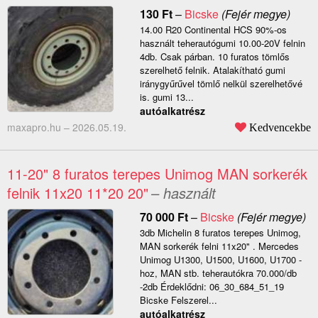
130
Ft
–
Bicske
(Fejér megye)
14.00 R20 Continental HCS 90%-os
használt teherautógumi 10.00-20V felnin
4db. Csak párban. 10 furatos tömlős
szerelhető felnik. Atalakítható gumi
iránygyűrűvel tömlő nelkül szerelhetővé
is. gumi 13...
autóalkatrész
maxapro.hu –
2026.05.19.
Kedvencekbe
11-20" 8 furatos terepes Unimog MAN sorkerék
felnik 11x20 11*20 20"
– használt
70 000
Ft
–
Bicske
(Fejér megye)
3db Michelin 8 furatos terepes Unimog,
MAN sorkerék felni 11x20" . Mercedes
Unimog U1300, U1500, U1600, U1700 -
hoz, MAN stb. teherautókra 70.000/db
-2db Érdeklődni: 06_30_684_51_19
Bicske Felszerel...
autóalkatrész