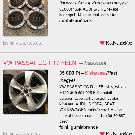
(Borsod-Abaúj-Zemplén megye)
8D0601165K AUDI S-LINE fekete
középpel ÚJ felnikupak garnitúra
autóalkatrészek
lxo.hu –
2024.03.03.
Kedvencekbe
VW PASSAT CC R17 FELNI
– használt
35 000
Ft
–
Kistarcsa
(Pest
megye)
VW PASSAT CC R17 FELNI 6, 5J x17
ET39 3C8 601 025 F Komplett
autóbontásból, alkatrészek széles
kínálata! AUDI , SKODA, SEAT,
VOLKSWAGEN márkákhoz ! Hívjon
minket bizalommal ! TEL. +36 30 887
5997
felni, gumiabroncs
lxo.hu –
2025.11.07.
Kedvencekbe