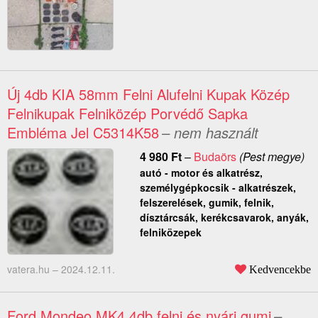
Új 4db KIA 58mm Felni Alufelni Kupak Közép
Felnikupak Felniközép Porvédő Sapka
Embléma Jel C5314K58
– nem használt
4 980
Ft
–
Budaörs
(Pest megye)
autó - motor és alkatrész,
személygépkocsik - alkatrészek,
felszerelések, gumik, felnik,
dísztárcsák, kerékcsavarok, anyák,
felniközepek
vatera.hu –
2024.12.11.
Kedvencekbe
Ford Mondeo MK4 4db felni és nyári gumi
–