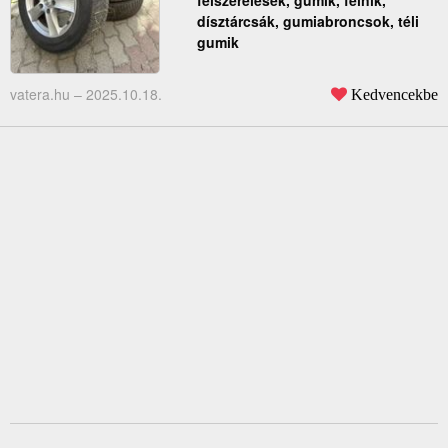
felszerelések, gumik, felnik,
dísztárcsák, gumiabroncsok, téli
gumik
vatera.hu –
2025.10.18.
Kedvencekbe