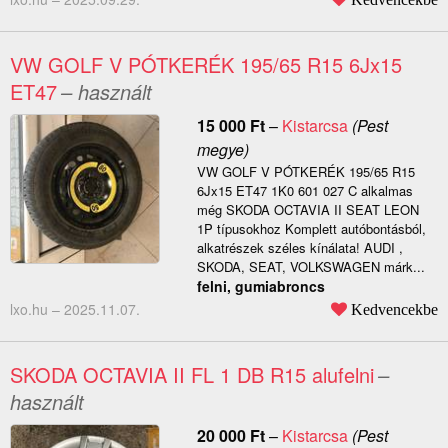
VW GOLF V PÓTKERÉK 195/65 R15 6Jx15
ET47
– használt
15 000
Ft
–
Kistarcsa
(Pest
megye)
VW GOLF V PÓTKERÉK 195/65 R15
6Jx15 ET47 1K0 601 027 C alkalmas
még SKODA OCTAVIA II SEAT LEON
1P típusokhoz Komplett autóbontásból,
alkatrészek széles kínálata! AUDI ,
SKODA, SEAT, VOLKSWAGEN márk...
felni, gumiabroncs
lxo.hu –
2025.11.07.
Kedvencekbe
SKODA OCTAVIA II FL 1 DB R15 alufelni
–
használt
20 000
Ft
–
Kistarcsa
(Pest