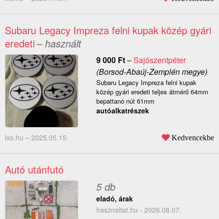
Subaru Legacy Impreza felni kupak közép gyári
eredeti
– használt
9 000
Ft
–
Sajószentpéter
(Borsod-Abaúj-Zemplén megye)
Subaru Legacy Impreza felni kupak
közép gyári eredeti teljes átmérő 64mm
bepattanó nút 61mm
autóalkatrészek
lxo.hu –
2025.05.15.
Kedvencekbe
Autó utánfutó
5 db
eladó, árak
hasznaltat.hu - 2026.08.07.