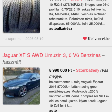
10 R22.5 (275/80R22.5) Bridgestone 95%
profillal, 6.75*22.5 10 lyukas felnivel is.
Ifa, Mercedes, MAN, Iveco és oldtimer
teherautókra. Raktárban tárolt, kitűnő
állapotban. 65.000/db, felni 25.000/d...
autóalkatrész
maxapro.hu –
2026.05.19.
Kedvencekbe
Jaguar XF S AWD Limuzin 3, 0 V6 Benzines
–
használt
8 990 000
Ft
–
Szombathely
(Vas
megye)
balesetmentes 2 tulaj vagyok Evjarat
2016 87000km britsh racing green
metálfényezés Modelcode x260 S
valtozat – 380 loerös Kompressor V6 Fek
elöl es hatul ujszerü Nyari kerek Jaguar
19 Zoll felni k...
autó