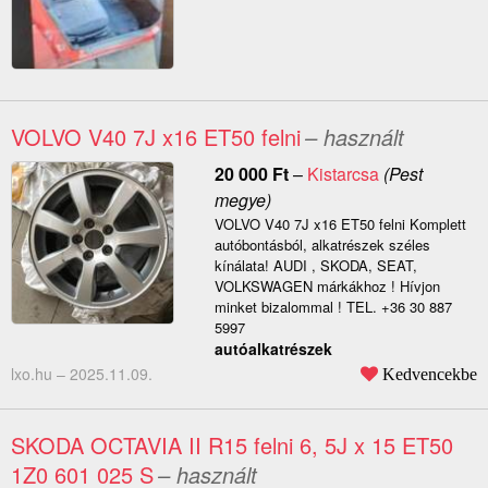
VOLVO V40 7J x16 ET50 felni
– használt
20 000
Ft
–
Kistarcsa
(Pest
megye)
VOLVO V40 7J x16 ET50 felni Komplett
autóbontásból, alkatrészek széles
kínálata! AUDI , SKODA, SEAT,
VOLKSWAGEN márkákhoz ! Hívjon
minket bizalommal ! TEL. +36 30 887
5997
autóalkatrészek
lxo.hu –
2025.11.09.
Kedvencekbe
SKODA OCTAVIA II R15 felni 6, 5J x 15 ET50
1Z0 601 025 S
– használt