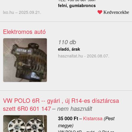
felni, gumiabroncs
lxo.hu –
2025.09.21.
Kedvencekbe
Elektromos autó
110 db
eladó, árak
hasznaltat.hu - 2026.08.07.
VW POLO 6R -- gyári , új R14-es dísztárcsa
szett 6R0 601 147
– nem használt
35 000
Ft
–
Kistarcsa
(Pest
megye)
VW POLO 6R -- gyári , új R14-es