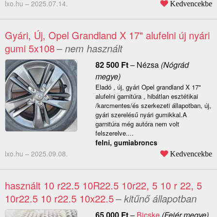
lxo.hu –
2025.07.14.
Kedvencekbe
Gyári, Új, Opel Grandland X 17" alufelni új nyári
gumi 5x108
– nem használt
82 500
Ft
–
Nézsa
(Nógrád
megye)
Eladó , új, gyári Opel grandland X 17"
alufelni garnitúra , hibátlan esztétikai
/karcmentes/és szerkezeti állapotban, új,
gyári szerelésű nyári gumikkal.A
garnitúra még autóra nem volt
felszerelve....
felni, gumiabroncs
lxo.hu –
2025.09.08.
Kedvencekbe
használt 10 r22.5 10R22.5 10r22, 5 10 r 22, 5
10r22.5 10 r22.5 10x22.5
– kitűnő állapotban
65 000
Ft
–
Bicske
(Fejér megye)