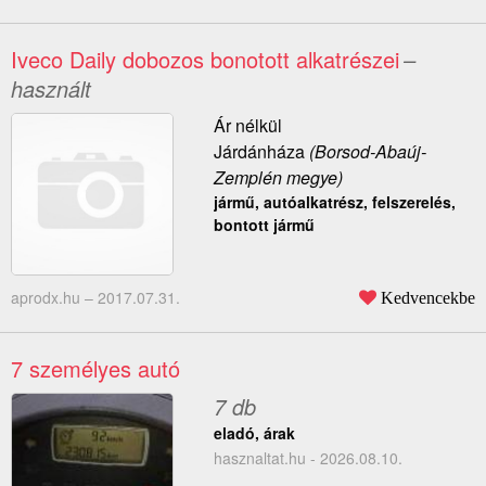
Iveco Daily dobozos bonotott alkatrészei
–
használt
Ár nélkül
Járdánháza
(Borsod-Abaúj-
Zemplén megye)
jármű, autóalkatrész, felszerelés,
bontott jármű
aprodx.hu –
2017.07.31.
Kedvencekbe
7 személyes autó
7 db
eladó, árak
hasznaltat.hu - 2026.08.10.