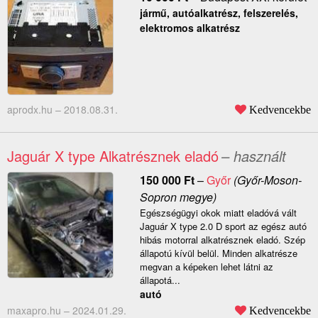
jármű, autóalkatrész, felszerelés,
elektromos alkatrész
aprodx.hu –
2018.08.31.
Kedvencekbe
Jaguár X type Alkatrésznek eladó
– használt
150 000
Ft
–
Győr
(Győr-Moson-
Sopron megye)
Egészségügyi okok miatt eladóvá vált
Jaguár X type 2.0 D sport az egész autó
hibás motorral alkatrésznek eladó. Szép
állapotú kívül belül. Minden alkatrésze
megvan a képeken lehet látni az
állapotá...
autó
maxapro.hu –
2024.01.29.
Kedvencekbe