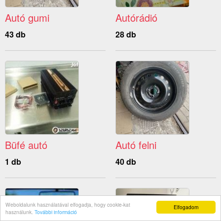
Autó gumi
Autórádió
43 db
28 db
Büfé autó
Autó felni
1 db
40 db
Weboldalunk használatával elfogadja, hogy cookie-kat
Elfogadom
használunk.
További információ