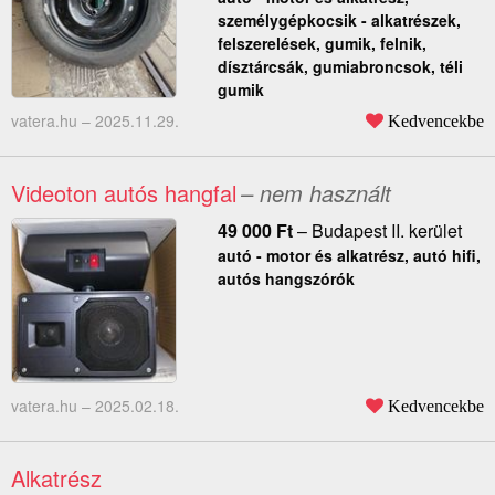
személygépkocsik - alkatrészek,
felszerelések, gumik, felnik,
dísztárcsák, gumiabroncsok, téli
gumik
vatera.hu –
2025.11.29.
Kedvencekbe
Videoton autós hangfal
– nem használt
49 000
Ft
–
Budapest II. kerület
autó - motor és alkatrész, autó hifi,
autós hangszórók
vatera.hu –
2025.02.18.
Kedvencekbe
Alkatrész