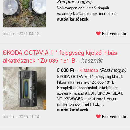
Zemplén megye)
Volkswagen golf 2 első lámpák
valamelyik alkatrésznek mert hibás
autóalkatrészek
lxo.hu –
2021.04.12.
Kedvencekbe
SKODA OCTAVIA II * fejegység kijelző hibás
alkatrésznek 1Z0 035 161 B
– használt
5 000
Ft
–
Kistarcsa
(Pest megye)
SKODA OCTAVIA II * fejegység kijelző
hibás alkatrésznek 1Z0 035 161 B
Komplett autóbontásból, alkatrészek
széles kínálata! AUDI , SKODA, SEAT,
VOLKSWAGEN márkákhoz ! Hívjon
minket bizalommal ! TEL....
autóalkatrészek
lxo.hu –
2025.11.14.
Kedvencekbe