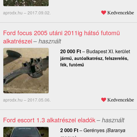
aprodx.hu –
2017.09.02.
Kedvencekbe
Ford focus 2005 utáni 2011ig hátsó futomü
alkatrészei
– használt
20 000
Ft
–
Budapest XI. kerület
jármű, autóalkatrész, felszerelés,
fék, futómű
aprodx.hu –
2017.05.06.
Kedvencekbe
Ford escort 1.3 alkatrészei eladók
– használt
2 000
Ft
–
Gerényes
(Baranya