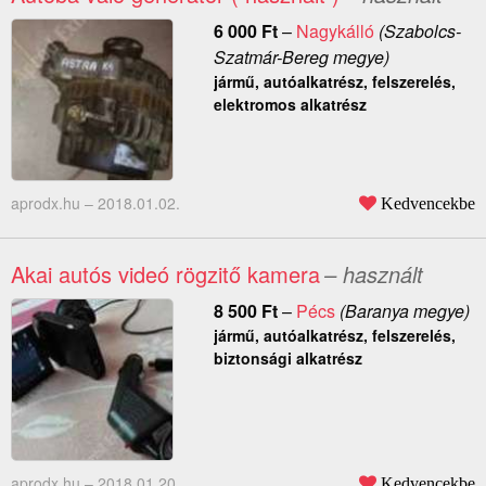
6 000
Ft
–
Nagykálló
(Szabolcs-
Szatmár-Bereg megye)
jármű, autóalkatrész, felszerelés,
elektromos alkatrész
aprodx.hu –
2018.01.02.
Kedvencekbe
Akai autós videó rögzitő kamera
– használt
8 500
Ft
–
Pécs
(Baranya megye)
jármű, autóalkatrész, felszerelés,
biztonsági alkatrész
aprodx.hu –
2018.01.20.
Kedvencekbe