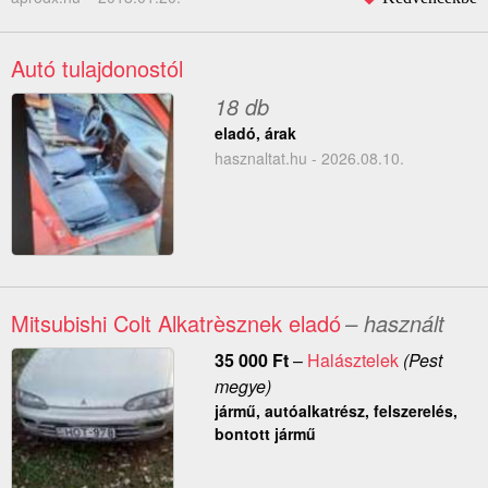
Autó tulajdonostól
18 db
eladó, árak
hasznaltat.hu - 2026.08.10.
Mitsubishi Colt Alkatrèsznek eladó
– használt
35 000
Ft
–
Halásztelek
(Pest
megye)
jármű, autóalkatrész, felszerelés,
bontott jármű