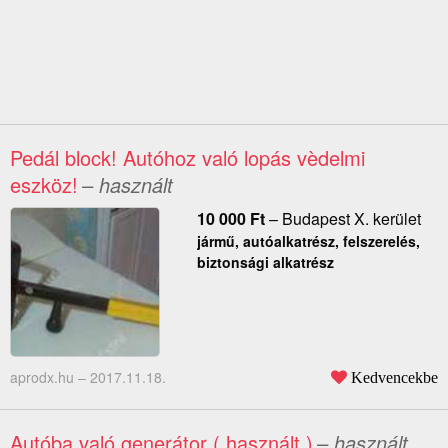
Pedál block! Autóhoz való lopás vèdelmi
eszköz!
– használt
10 000
Ft
–
Budapest X. kerület
jármű, autóalkatrész, felszerelés,
biztonsági alkatrész
aprodx.hu –
2017.11.18.
Kedvencekbe
Autóba való generátor ( használt )
– használt