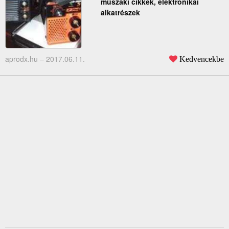
műszaki cikkek, elektronikai
alkatrészek
aprodx.hu –
2017.06.11.
Kedvencekbe