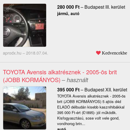
280 000
Ft
–
Budapest III. kerület
jármű, autó
aprodx.hu –
2018.07.04.
Kedvencekbe
TOYOTA Avensis alkatrésznek - 2005-ös brit
(JOBB KORMÁNYOS)
– használt
395 000
Ft
–
Budapest XII. kerület
TOYOTA Avensis alkatrésznek - 2005-ös
brit (JOBB KORMÁNYOS) 5 ajtós d4d
ELADÓ délbudán kisebb kasznihibákkal
395 000 Ft-ért (£1895)- jól működik.
Kisfogyasztású, sose volt vele gond,
vonóhorog brin...
autó