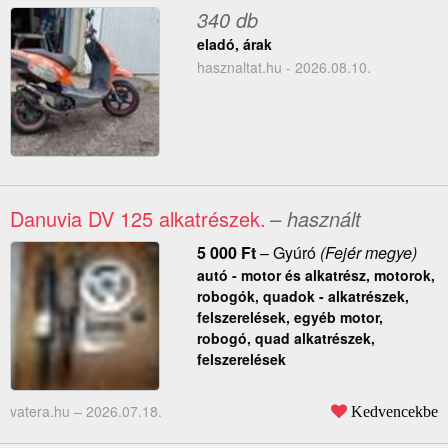
340 db
eladó, árak
hasznaltat.hu - 2026.08.10.
Danuvia DV 125 alkatrészek.
– használt
5 000
Ft
–
Gyúró
(Fejér megye)
autó - motor és alkatrész, motorok,
robogók, quadok - alkatrészek,
felszerelések, egyéb motor,
robogó, quad alkatrészek,
felszerelések
vatera.hu –
2026.07.18.
Kedvencekbe