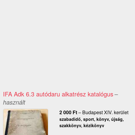
IFA Adk 6.3 autódaru alkatrész katalógus
–
használt
2 000
Ft
–
Budapest XIV. kerület
szabadidő, sport, könyv, újság,
szakkönyv, kézikönyv