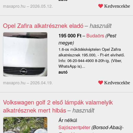
maxapro.hu –
2026.05.12.
Kedvencekbe
Opel Zafira alkatrésznek eladó
– használt
195 000
Ft
–
Budaörs
(Pest
megye)
1.6-os működésképtelen Opel Zafira
alkatrésznek 195.000, - Ft-ért elvihető.
Info: 06-20-944-4900 8-20h-ig, (Viber,
WhatsApp is)...
autó
maxapro.hu –
2026.04.19.
Kedvencekbe
Volkswagen golf 2 első lámpák valamelyik
alkatrésznek mert hibás
– használt
Ár nélkül
Sajószentpéter
(Borsod-Abaúj-