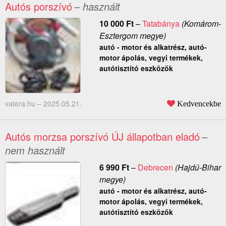
Autós porszívó
– használt
10 000
Ft
–
Tatabánya
(Komárom-
Esztergom megye)
autó - motor és alkatrész, autó-
motor ápolás, vegyi termékek,
autótisztító eszközök
vatera.hu –
2025.05.21.
Kedvencekbe
Autós morzsa porszívó ÚJ állapotban eladó
–
nem használt
6 990
Ft
–
Debrecen
(Hajdú-Bihar
megye)
autó - motor és alkatrész, autó-
motor ápolás, vegyi termékek,
autótisztító eszközök