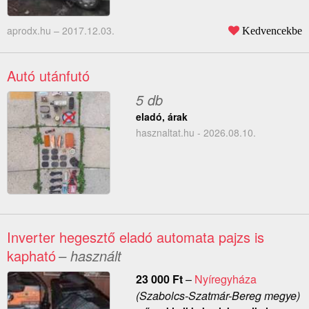
aprodx.hu –
2017.12.03.
Kedvencekbe
Autó utánfutó
5 db
eladó, árak
hasznaltat.hu - 2026.08.10.
Inverter hegesztő eladó automata pajzs is
kapható
– használt
23 000
Ft
–
Nyíregyháza
(Szabolcs-Szatmár-Bereg megye)