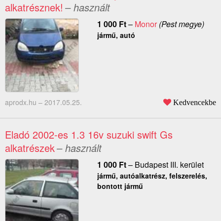
alkatrésznek!
– használt
1 000
Ft
–
Monor
(Pest megye)
jármű, autó
aprodx.hu –
2017.05.25.
Kedvencekbe
Eladó 2002-es 1.3 16v suzuki swift Gs
alkatrészek
– használt
1 000
Ft
–
Budapest III. kerület
jármű, autóalkatrész, felszerelés,
bontott jármű