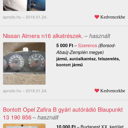
aprodx.hu –
2018.01.24.
Kedvencekbe
Nissan Almera n16 alkatrészek.
– használt
5 000
Ft
–
Szerencs
(Borsod-
Abaúj-Zemplén megye)
jármű, autóalkatrész, felszerelés,
bontott jármű
aprodx.hu –
2018.01.24.
Kedvencekbe
Bontott Opel Zafira B gyári autórádió Blaupunkt
13 190 856
– használt
10 000
Ft
–
Budapest XX. kerület