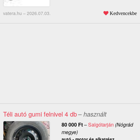
vatera.hu –
2026.07.03.
Kedvencekbe
Téli autó gumi felnivel 4 db
– használt
80 000
Ft
–
Salgótarján
(Nógrád
megye)
autó - motor és alkatrész,