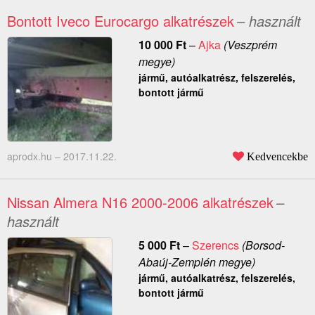
Bontott Iveco Eurocargo alkatrészek
– használt
10 000
Ft
–
Ajka
(Veszprém
megye)
jármű, autóalkatrész, felszerelés,
bontott jármű
aprodx.hu –
2017.11.22.
Kedvencekbe
Nissan Almera N16 2000-2006 alkatrészek
–
használt
5 000
Ft
–
Szerencs
(Borsod-
Abaúj-Zemplén megye)
jármű, autóalkatrész, felszerelés,
bontott jármű