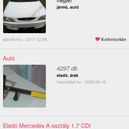
megye)
jármű, autó
aprodx.hu –
2017.12.08.
Kedvencekbe
Autó
4297 db
eladó, árak
hasznaltat.hu - 2026.08.10.
Eladó Mercedes A osztály 1.7 CDI