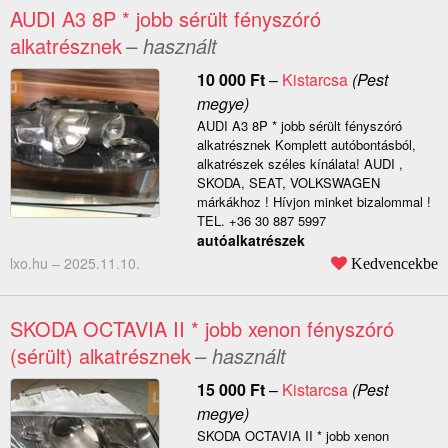
AUDI A3 8P * jobb sérült fényszóró
alkatrésznek
– használt
10 000
Ft
–
Kistarcsa
(Pest
megye)
AUDI A3 8P * jobb sérült fényszóró
alkatrésznek Komplett autóbontásból,
alkatrészek széles kínálata! AUDI ,
SKODA, SEAT, VOLKSWAGEN
márkákhoz ! Hívjon minket bizalommal !
TEL. +36 30 887 5997
autóalkatrészek
lxo.hu –
2025.11.10.
Kedvencekbe
SKODA OCTAVIA II * jobb xenon fényszóró
(sérült) alkatrésznek
– használt
15 000
Ft
–
Kistarcsa
(Pest
megye)
SKODA OCTAVIA II * jobb xenon