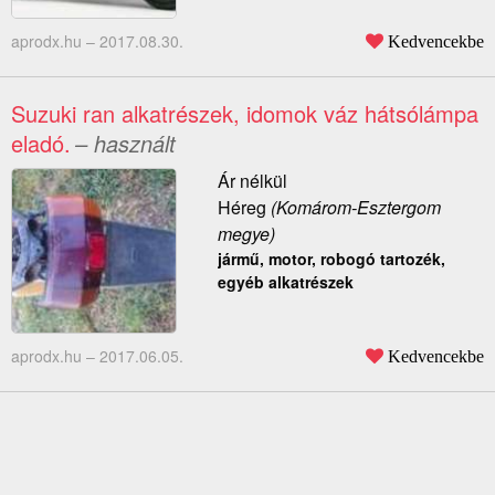
aprodx.hu –
2017.08.30.
Kedvencekbe
Suzuki ran alkatrészek, idomok váz hátsólámpa
eladó.
– használt
Ár nélkül
Héreg
(Komárom-Esztergom
megye)
jármű, motor, robogó tartozék,
egyéb alkatrészek
aprodx.hu –
2017.06.05.
Kedvencekbe