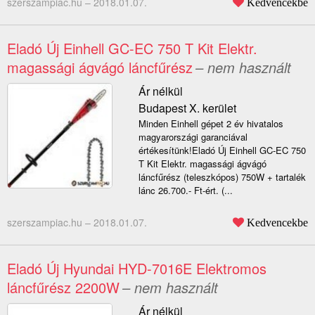
szerszampiac.hu –
2018.01.07.
Kedvencekbe
Eladó Új Einhell GC-EC 750 T Kit Elektr.
magassági ágvágó láncfűrész
– nem használt
Ár nélkül
Budapest X. kerület
Minden Einhell gépet 2 év hivatalos
magyarországi garanciával
értékesítünk!Eladó Új Einhell GC-EC 750
T Kit Elektr. magassági ágvágó
láncfűrész (teleszkópos) 750W + tartalék
lánc 26.700.- Ft-ért. (...
szerszampiac.hu –
2018.01.07.
Kedvencekbe
Eladó Új Hyundai HYD-7016E Elektromos
láncfűrész 2200W
– nem használt
Ár nélkül