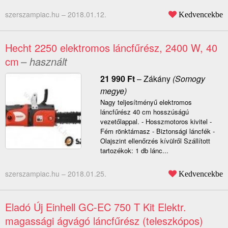
szerszampiac.hu –
2018.01.12.
Kedvencekbe
Hecht 2250 elektromos láncfűrész, 2400 W, 40
cm
– használt
21 990
Ft
–
Zákány
(Somogy
megye)
Nagy teljesítményű elektromos
láncfűrész 40 cm hosszúságú
vezetőlappal. - Hosszmotoros kivitel -
Fém rönktámasz - Biztonsági láncfék -
Olajszint ellenőrzés kívülről Szállított
tartozékok: 1 db lánc...
szerszampiac.hu –
2018.01.25.
Kedvencekbe
Eladó Új Einhell GC-EC 750 T Kit Elektr.
magassági ágvágó láncfűrész (teleszkópos)