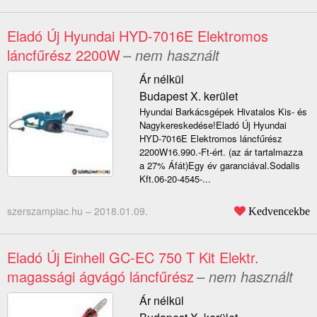
Eladó Új Hyundai HYD-7016E Elektromos
láncfűrész 2200W
– nem használt
Ár nélkül
Budapest X. kerület
Hyundai Barkácsgépek Hivatalos Kis- és
Nagykereskedése!Eladó Új Hyundai
HYD-7016E Elektromos láncfűrész
2200W16.990.-Ft-ért. (az ár tartalmazza
a 27% Áfát)Egy év garanciával.Sodalis
Kft.06-20-4545-...
szerszampiac.hu –
2018.01.09.
Kedvencekbe
Eladó Új Einhell GC-EC 750 T Kit Elektr.
magassági ágvágó láncfűrész
– nem használt
Ár nélkül