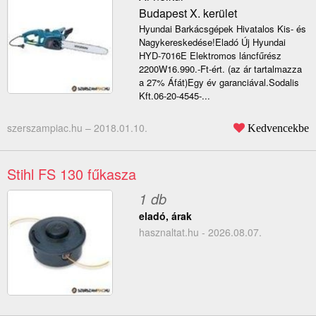
Budapest X. kerület
Hyundai Barkácsgépek Hivatalos Kis- és
Nagykereskedése!Eladó Új Hyundai
HYD-7016E Elektromos láncfűrész
2200W16.990.-Ft-ért. (az ár tartalmazza
a 27% Áfát)Egy év garanciával.Sodalis
Kft.06-20-4545-...
szerszampiac.hu –
2018.01.10.
Kedvencekbe
Stihl FS 130 fűkasza
1 db
eladó, árak
hasznaltat.hu - 2026.08.07.