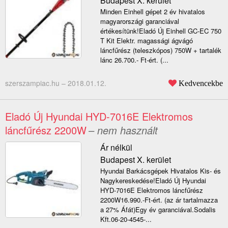
Budapest X. kerület
Minden Einhell gépet 2 év hivatalos
magyarországi garanciával
értékesítünk!Eladó Új Einhell GC-EC 750
T Kit Elektr. magassági ágvágó
láncfűrész (teleszkópos) 750W + tartalék
lánc 26.700.- Ft-ért. (...
szerszampiac.hu –
2018.01.12.
Kedvencekbe
Eladó Új Hyundai HYD-7016E Elektromos
láncfűrész 2200W
– nem használt
Ár nélkül
Budapest X. kerület
Hyundai Barkácsgépek Hivatalos Kis- és
Nagykereskedése!Eladó Új Hyundai
HYD-7016E Elektromos láncfűrész
2200W16.990.-Ft-ért. (az ár tartalmazza
a 27% Áfát)Egy év garanciával.Sodalis
Kft.06-20-4545-...