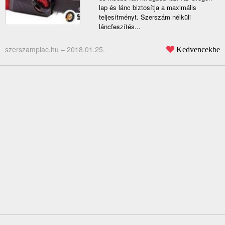
lap és lánc biztosítja a maximális
teljesítményt. Szerszám nélküli
láncfeszítés...
szerszampiac.hu –
2018.01.25.
Kedvencekbe