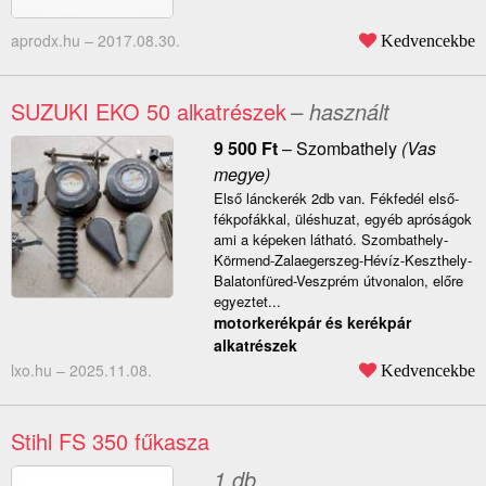
aprodx.hu –
2017.08.30.
Kedvencekbe
SUZUKI EKO 50 alkatrészek
– használt
9 500
Ft
–
Szombathely
(Vas
megye)
Első lánckerék 2db van. Fékfedél első-
fékpofákkal, üléshuzat, egyéb apróságok
ami a képeken látható. Szombathely-
Körmend-Zalaegerszeg-Hévíz-Keszthely-
Balatonfüred-Veszprém útvonalon, előre
egyeztet...
motorkerékpár és kerékpár
alkatrészek
lxo.hu –
2025.11.08.
Kedvencekbe
Stihl FS 350 fűkasza
1 db