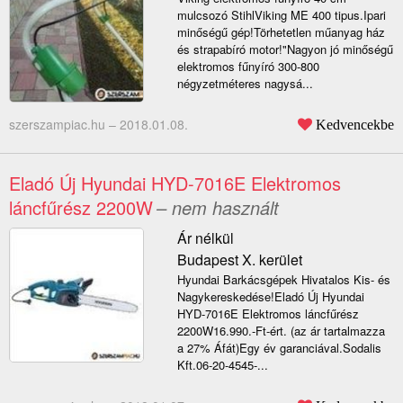
mulcsozó StihlViking ME 400 tipus.Ipari
minőségű gép!Törhetetlen műanyag ház
és strapabíró motor!"Nagyon jó minőségű
elektromos fűnyíró 300-800
négyzetméteres nagysá...
szerszampiac.hu –
2018.01.08.
Kedvencekbe
Eladó Új Hyundai HYD-7016E Elektromos
láncfűrész 2200W
– nem használt
Ár nélkül
Budapest X. kerület
Hyundai Barkácsgépek Hivatalos Kis- és
Nagykereskedése!Eladó Új Hyundai
HYD-7016E Elektromos láncfűrész
2200W16.990.-Ft-ért. (az ár tartalmazza
a 27% Áfát)Egy év garanciával.Sodalis
Kft.06-20-4545-...