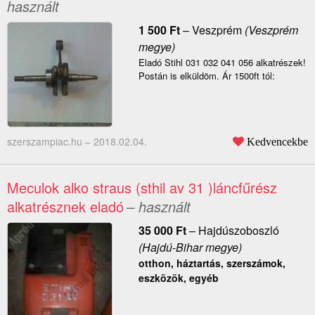
használt
1 500
Ft
–
Veszprém
(Veszprém
megye)
Eladó Stihl 031 032 041 056 alkatrészek!
Postán is elküldöm. Ár 1500ft tól:
szerszampiac.hu –
2018.02.04.
Kedvencekbe
Meculok alko straus (sthil av 31 )láncfűrész
alkatrésznek eladó
– használt
35 000
Ft
–
Hajdúszoboszló
(Hajdú-Bihar megye)
otthon, háztartás, szerszámok,
eszközök, egyéb