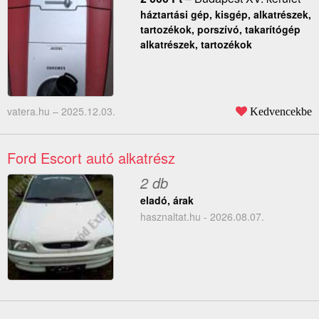
háztartási gép, kisgép, alkatrészek,
tartozékok, porszívó, takarítógép
alkatrészek, tartozékok
vatera.hu –
2025.12.03.
Kedvencekbe
Ford Escort autó alkatrész
2 db
eladó, árak
hasznaltat.hu - 2026.08.07.