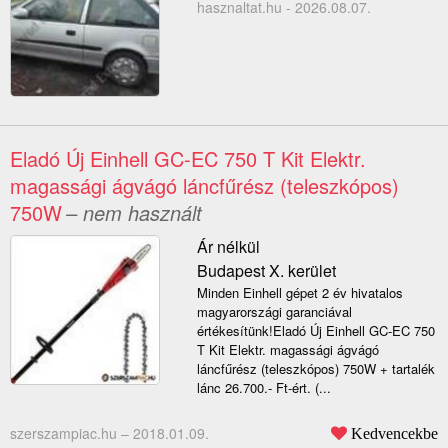
hasznaltat.hu - 2026.08.07.
Eladó Új Einhell GC-EC 750 T Kit Elektr.
magassági ágvágó láncfűrész (teleszkópos)
750W
– nem használt
Ár nélkül
Budapest X. kerület
Minden Einhell gépet 2 év hivatalos
magyarországi garanciával
értékesítünk!Eladó Új Einhell GC-EC 750
T Kit Elektr. magassági ágvágó
láncfűrész (teleszkópos) 750W + tartalék
lánc 26.700.- Ft-ért. (...
szerszampiac.hu –
2018.01.09.
Kedvencekbe