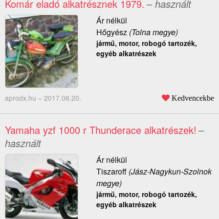
Komár eladó alkatrésznek 1979.
– használt
Ár nélkül
Hőgyész
(Tolna megye)
jármű, motor, robogó tartozék,
egyéb alkatrészek
aprodx.hu –
2017.06.20.
Kedvencekbe
Yamaha yzf 1000 r Thunderace alkatrészek!
–
használt
Ár nélkül
Tiszaroff
(Jász-Nagykun-Szolnok
megye)
jármű, motor, robogó tartozék,
egyéb alkatrészek