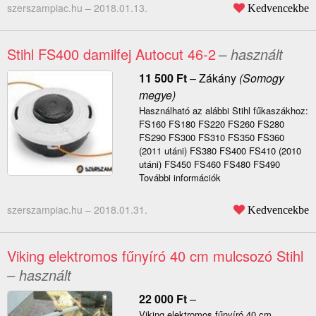
szerszampiac.hu –
2018.01.13.
Kedvencekbe
Stihl FS400 damilfej Autocut 46-2
– használt
11 500
Ft
–
Zákány
(Somogy
megye)
Használható az alábbi Stihl fűkaszákhoz:
FS160 FS180 FS220 FS260 FS280
FS290 FS300 FS310 FS350 FS360
(2011 utáni) FS380 FS400 FS410 (2010
utáni) FS450 FS460 FS480 FS490
További információk
szerszampiac.hu –
2018.01.31.
Kedvencekbe
Viking elektromos fűnyíró 40 cm mulcsozó Stihl
– használt
22 000
Ft
–
Viking elektromos fűnyíró 40 cm