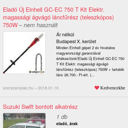
Eladó Új Einhell GC-EC 750 T Kit Elektr.
magassági ágvágó láncfűrész (teleszkópos)
750W
– nem használt
Ár nélkül
Budapest X. kerület
Minden Einhell gépet 2 év hivatalos
magyarországi garanciával
értékesítünk!Eladó Új Einhell GC-EC 750
T Kit Elektr. magassági ágvágó
láncfűrész (teleszkópos) 750W + tartalék
lánc 26.700.- Ft-ért. (...
szerszampiac.hu –
2018.01.10.
Kedvencekbe
Suzuki Swift bontott alkatrész
1 db
eladó, árak