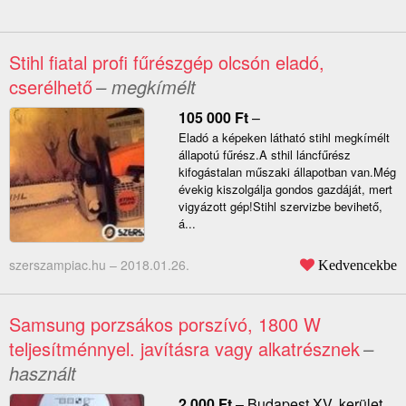
Stihl fiatal profi fűrészgép olcsón eladó,
cserélhető
– megkímélt
105 000
Ft
–
Eladó a képeken látható stihl megkímélt
állapotú fűrész.A sthil láncfűrész
kifogástalan műszaki állapotban van.Még
évekig kiszolgálja gondos gazdáját, mert
vigyázott gép!Stihl szervizbe bevihető,
á...
szerszampiac.hu –
2018.01.26.
Kedvencekbe
Samsung porzsákos porszívó, 1800 W
teljesítménnyel. javításra vagy alkatrésznek
–
használt
2 000
Ft
–
Budapest XV. kerület