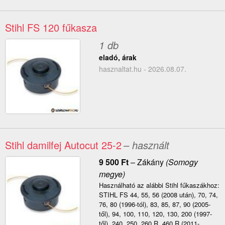
Stihl FS 120 fűkasza
1 db
eladó, árak
hasznaltat.hu - 2026.08.07.
Stihl damilfej Autocut 25-2
– használt
9 500
Ft
–
Zákány
(Somogy
megye)
Használható az alábbi Stihl fűkaszákhoz:
STIHL FS 44, 55, 56 (2008 után), 70, 74,
76, 80 (1996-tól), 83, 85, 87, 90 (2005-
től), 94, 100, 110, 120, 130, 200 (1997-
től), 240, 250, 260 R, 460 R (2011-...