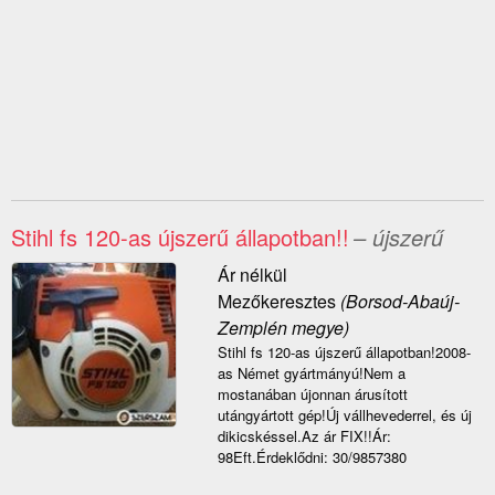
Stihl fs 120-as újszerű állapotban!!
– újszerű
Ár nélkül
Mezőkeresztes
(Borsod-Abaúj-
Zemplén megye)
Stihl fs 120-as újszerű állapotban!2008-
as Német gyártmányú!Nem a
mostanában újonnan árusított
utángyártott gép!Új vállhevederrel, és új
dikicskéssel.Az ár FIX!!Ár:
98Eft.Érdeklődni: 30/9857380