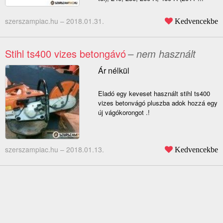
szerszampiac.hu –
2018.01.31.
Kedvencekbe
Stihl ts400 vizes betongávó
– nem használt
Ár nélkül
Eladó egy keveset használt stihl ts400
vizes betonvágó pluszba adok hozzá egy
új vágókorongot .!
szerszampiac.hu –
2018.01.13.
Kedvencekbe