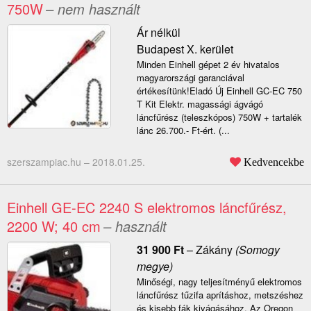
750W
– nem használt
Ár nélkül
Budapest X. kerület
Minden Einhell gépet 2 év hivatalos
magyarországi garanciával
értékesítünk!Eladó Új Einhell GC-EC 750
T Kit Elektr. magassági ágvágó
láncfűrész (teleszkópos) 750W + tartalék
lánc 26.700.- Ft-ért. (...
szerszampiac.hu –
2018.01.25.
Kedvencekbe
Einhell GE-EC 2240 S elektromos láncfűrész,
2200 W; 40 cm
– használt
31 900
Ft
–
Zákány
(Somogy
megye)
Minőségi, nagy teljesítményű elektromos
láncfűrész tűzifa aprításhoz, metszéshez
és kisebb fák kivágásához. Az Oregon