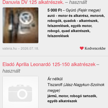
Danuvia DV 125 alkatrészek.
– használt
5 000
Ft
–
Gyúró
(Fejér megye)
autó - motor és alkatrész, motorok,
robogók, quadok - alkatrészek,
felszerelések, egyéb motor,
robogó, quad alkatrészek,
felszerelések
vatera.hu –
2026.07.18.
Kedvencekbe
Eladó Aprilia Leonardó 125-150 alkatrészek
–
használt
Ár nélkül
Tiszaroff
(Jász-Nagykun-Szolnok
megye)
jármű, motor, robogó tartozék,
egyéb alkatrészek