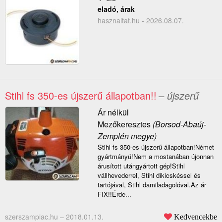
eladó, árak
hasznaltat.hu - 2026.08.07.
Stihl fs 350-es újszerű állapotban!!
– újszerű
Ár nélkül
Mezőkeresztes
(Borsod-Abaúj-
Zemplén megye)
Stihl fs 350-es újszerű állapotban!Német
gyártmányú!Nem a mostanában újonnan
árusított utángyártott gép!Stihl
vállhevederrel, Stihl dikicskéssel és
tartójával, Stihl damiladagolóval.Az ár
FIX!!Érde...
szerszampiac.hu –
2018.01.13.
Kedvencekbe