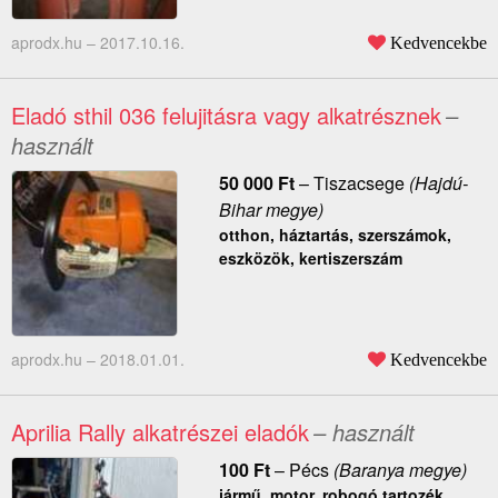
aprodx.hu –
2017.10.16.
Kedvencekbe
Eladó sthil 036 felujitásra vagy alkatrésznek
–
használt
50 000
Ft
–
Tiszacsege
(Hajdú-
Bihar megye)
otthon, háztartás, szerszámok,
eszközök, kertiszerszám
aprodx.hu –
2018.01.01.
Kedvencekbe
Aprilia Rally alkatrészei eladók
– használt
100
Ft
–
Pécs
(Baranya megye)
jármű, motor, robogó tartozék,