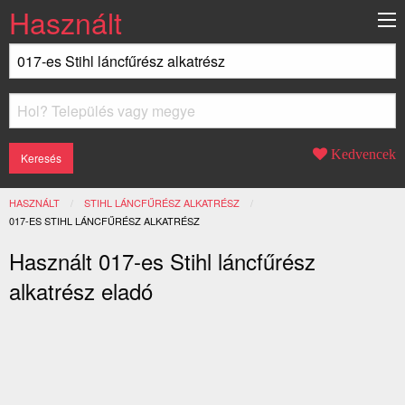
Használt
Kedvencek
HASZNÁLT
STIHL LÁNCFŰRÉSZ ALKATRÉSZ
JELENLEGI:
017-ES STIHL LÁNCFŰRÉSZ ALKATRÉSZ
Használt 017-es Stihl láncfűrész
alkatrész eladó