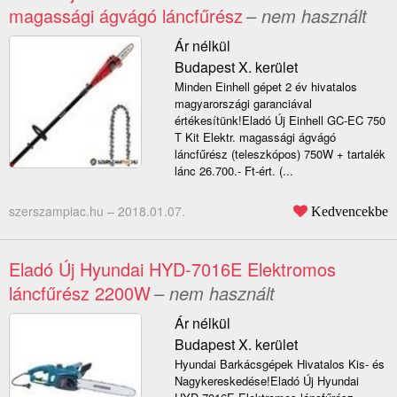
magassági ágvágó láncfűrész
– nem használt
Ár nélkül
Budapest X. kerület
Minden Einhell gépet 2 év hivatalos
magyarországi garanciával
értékesítünk!Eladó Új Einhell GC-EC 750
T Kit Elektr. magassági ágvágó
láncfűrész (teleszkópos) 750W + tartalék
lánc 26.700.- Ft-ért. (...
szerszampiac.hu –
2018.01.07.
Kedvencekbe
Eladó Új Hyundai HYD-7016E Elektromos
láncfűrész 2200W
– nem használt
Ár nélkül
Budapest X. kerület
Hyundai Barkácsgépek Hivatalos Kis- és
Nagykereskedése!Eladó Új Hyundai