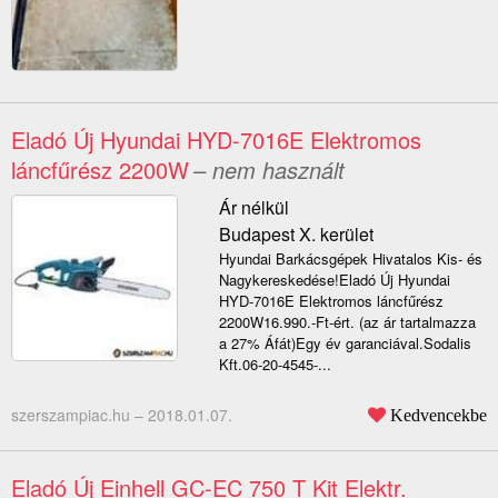
Eladó Új Hyundai HYD-7016E Elektromos
láncfűrész 2200W
– nem használt
Ár nélkül
Budapest X. kerület
Hyundai Barkácsgépek Hivatalos Kis- és
Nagykereskedése!Eladó Új Hyundai
HYD-7016E Elektromos láncfűrész
2200W16.990.-Ft-ért. (az ár tartalmazza
a 27% Áfát)Egy év garanciával.Sodalis
Kft.06-20-4545-...
szerszampiac.hu –
2018.01.07.
Kedvencekbe
Eladó Új Einhell GC-EC 750 T Kit Elektr.