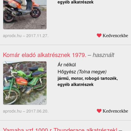
egyéb alkatrészek
aprodx.hu –
2017.11.27.
Kedvencekbe
Komár eladó alkatrésznek 1979.
– használt
Ár nélkül
Hőgyész
(Tolna megye)
jármű, motor, robogó tartozék,
egyéb alkatrészek
aprodx.hu –
2017.06.20.
Kedvencekbe
Yamaha yzf 1000 r Thunderace alkatrészek!
–