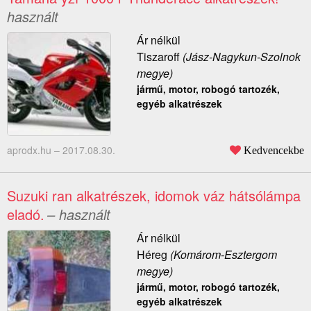
használt
Ár nélkül
Tiszaroff
(Jász-Nagykun-Szolnok
megye)
jármű, motor, robogó tartozék,
egyéb alkatrészek
aprodx.hu –
2017.08.30.
Kedvencekbe
Suzuki ran alkatrészek, idomok váz hátsólámpa
eladó.
– használt
Ár nélkül
Héreg
(Komárom-Esztergom
megye)
jármű, motor, robogó tartozék,
egyéb alkatrészek