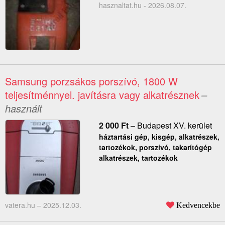
hasznaltat.hu - 2026.08.07.
Samsung porzsákos porszívó, 1800 W
teljesítménnyel. javításra vagy alkatrésznek
–
használt
2 000
Ft
–
Budapest XV. kerület
háztartási gép, kisgép, alkatrészek,
tartozékok, porszívó, takarítógép
alkatrészek, tartozékok
vatera.hu –
2025.12.03.
Kedvencekbe