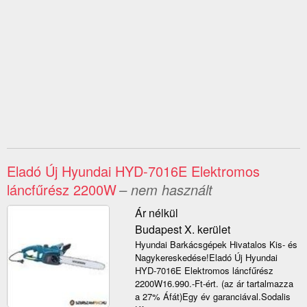
Eladó Új Hyundai HYD-7016E Elektromos
láncfűrész 2200W
– nem használt
Ár nélkül
Budapest X. kerület
Hyundai Barkácsgépek Hivatalos Kis- és
Nagykereskedése!Eladó Új Hyundai
HYD-7016E Elektromos láncfűrész
2200W16.990.-Ft-ért. (az ár tartalmazza
a 27% Áfát)Egy év garanciával.Sodalis