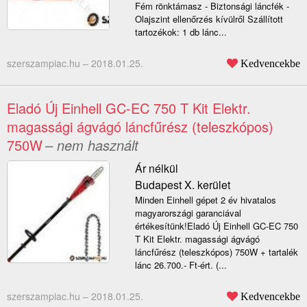
Fém rönktámasz - Biztonsági láncfék -
Olajszint ellenőrzés kívülről Szállított
tartozékok: 1 db lánc...
szerszampiac.hu –
2018.01.25.
Kedvencekbe
Eladó Új Einhell GC-EC 750 T Kit Elektr.
magassági ágvágó láncfűrész (teleszkópos)
750W
– nem használt
Ár nélkül
Budapest X. kerület
Minden Einhell gépet 2 év hivatalos
magyarországi garanciával
értékesítünk!Eladó Új Einhell GC-EC 750
T Kit Elektr. magassági ágvágó
láncfűrész (teleszkópos) 750W + tartalék
lánc 26.700.- Ft-ért. (...
szerszampiac.hu –
2018.01.25.
Kedvencekbe