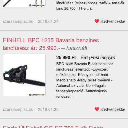
láncfűrész (teleszkópos) 750W + tartalék
lánc 26.700.- Ft-ért. (...
szerszampiac.hu –
2018.01.24.
Kedvencekbe
EINHELL BPC 1235 Bavaria benzines
láncfűrész ár: 25.990.-
– használt
25 990
Ft
–
Érd
(Pest megye)
BPC 1235 Bavaria Black benzines
láncfűrész jellemzői: -Egyszerű
működtetés -Könnyen indítható -
Megbízható -Nagy teljesítményű -
Automat szívató -Centrifugális
tengelykapcsoló -Antivibrációs
rendszer...
szerszampiac.hu –
2018.01.23.
Kedvencekbe
Eladó Új Einhell GC-EC 750 T Kit Elektr.