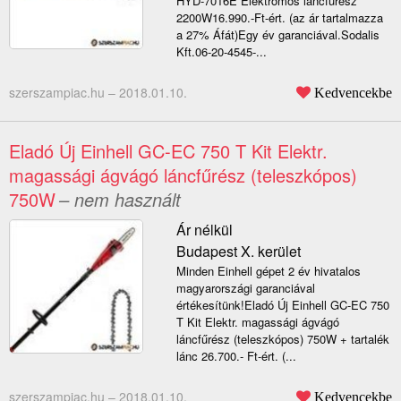
HYD-7016E Elektromos láncfűrész
2200W16.990.-Ft-ért. (az ár tartalmazza
a 27% Áfát)Egy év garanciával.Sodalis
Kft.06-20-4545-...
szerszampiac.hu –
2018.01.10.
Kedvencekbe
Eladó Új Einhell GC-EC 750 T Kit Elektr.
magassági ágvágó láncfűrész (teleszkópos)
750W
– nem használt
Ár nélkül
Budapest X. kerület
Minden Einhell gépet 2 év hivatalos
magyarországi garanciával
értékesítünk!Eladó Új Einhell GC-EC 750
T Kit Elektr. magassági ágvágó
láncfűrész (teleszkópos) 750W + tartalék
lánc 26.700.- Ft-ért. (...
szerszampiac.hu –
2018.01.10.
Kedvencekbe