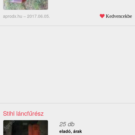
aprodx.hu –
2017.06.05.
Kedvencekbe
Stihl láncfűrész
25 db
eladó, árak