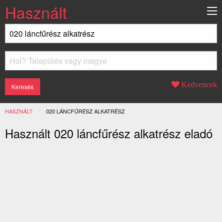
Használt
Kedvencek
HASZNÁLT
JELENLEGI:
020 LÁNCFŰRÉSZ ALKATRÉSZ
Használt 020 láncfűrész alkatrész eladó