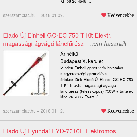
Kft.06-20-4545-...
szerszampiac.hu –
2018.01.09.
Kedvencekbe
Eladó Új Einhell GC-EC 750 T Kit Elektr.
magassági ágvágó láncfűrész
– nem használt
Ár nélkül
Budapest X. kerület
Minden Einhell gépet 2 év hivatalos
magyarországi garanciával
értékesítünk!Eladó Új Einhell GC-EC 750
T Kit Elektr. magassági ágvágó
láncfűrész (teleszkópos) 750W + tartalék
lánc 26.700.- Ft-ért. (...
szerszampiac.hu –
2018.01.12.
Kedvencekbe
Eladó Új Hyundai HYD-7016E Elektromos