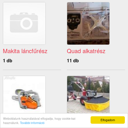
Makita láncfűrész
Quad alkatrész
1 db
11 db
Weboldalunk használatával elfogadja, hogy cookie-kat
Elfogadom
Egykezes láncfűrész
Pótkocsi alkatrész
használunk.
További információ