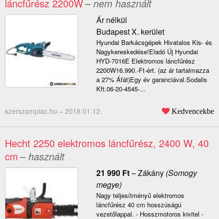
láncfűrész 2200W
– nem használt
Ár nélkül
Budapest X. kerület
Hyundai Barkácsgépek Hivatalos Kis- és
Nagykereskedése!Eladó Új Hyundai
HYD-7016E Elektromos láncfűrész
2200W16.990.-Ft-ért. (az ár tartalmazza
a 27% Áfát)Egy év garanciával.Sodalis
Kft.06-20-4545-...
szerszampiac.hu –
2018.01.12.
Kedvencekbe
Hecht 2250 elektromos láncfűrész, 2400 W, 40
cm
– használt
21 990
Ft
–
Zákány
(Somogy
megye)
Nagy teljesítményű elektromos
láncfűrész 40 cm hosszúságú
vezetőlappal. - Hosszmotoros kivitel -