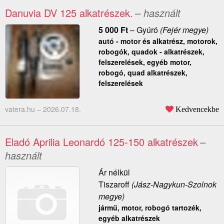
Danuvia DV 125 alkatrészek.
– használt
5 000
Ft
–
Gyúró
(Fejér megye)
autó - motor és alkatrész, motorok,
robogók, quadok - alkatrészek,
felszerelések, egyéb motor,
robogó, quad alkatrészek,
felszerelések
vatera.hu –
2026.07.18.
Kedvencekbe
Eladó Aprilia Leonardó 125-150 alkatrészek
–
használt
Ár nélkül
Tiszaroff
(Jász-Nagykun-Szolnok
megye)
jármű, motor, robogó tartozék,
egyéb alkatrészek