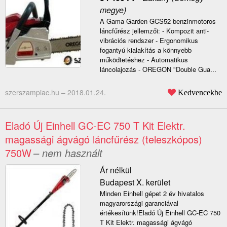
megye)
A Gama Garden GCS52 benzinmotoros
láncfűrész jellemzői: - Kompozit anti-
vibrációs rendszer - Ergonomikus
fogantyú kialakítás a könnyebb
működtetéshez - Automatikus
láncolajozás - OREGON "Double Gua...
szerszampiac.hu –
2018.01.24.
Kedvencekbe
Eladó Új Einhell GC-EC 750 T Kit Elektr.
magassági ágvágó láncfűrész (teleszkópos)
750W
– nem használt
Ár nélkül
Budapest X. kerület
Minden Einhell gépet 2 év hivatalos
magyarországi garanciával
értékesítünk!Eladó Új Einhell GC-EC 750
T Kit Elektr. magassági ágvágó