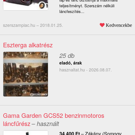
teljesítményt. Szerszám nélküli
láncfeszítés...
szerszampiac.hu –
2018.01.25.
Kedvencekbe
Eszterga alkatrész
25 db
eladó, árak
hasznaltat.hu - 2026.08.07.
Gama Garden GCS52 benzinmotoros
láncfűrész
– használt
34 400
Ft
–
Zákány
(Somogy