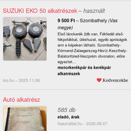
SUZUKI EKO 50 alkatrészek
– használt
9 500
Ft
–
Szombathely
(Vas
megye)
Első lánckerék 2db van. Fékfedél első-
fékpofákkal, üléshuzat, egyéb apróságok
ami a képeken látható. Szombathely-
Körmend-Zalaegerszeg-Hévíz-Keszthely-
Balatonfüred-Veszprém útvonalon, előre
egyeztet...
motorkerékpár és kerékpár
alkatrészek
lxo.hu –
2025.11.08.
Kedvencekbe
Autó alkatrész
585 db
eladó, árak
hasznaltat.hu - 2026.08.07.