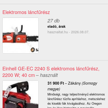
Elektromos láncfűrész
27 db
eladó, árak
hasznaltat.hu - 2026.08.07.
Einhell GE-EC 2240 S elektromos láncfűrész,
2200 W; 40 cm
– használt
31 900
Ft
–
Zákány
(Somogy
megye)
Minőségi, nagy teljesítményű elektromos
láncfűrész tűzifa aprításhoz, metszéshez
és kisebb fák kivágásához. Az Oregon
lap és lánc biztosítja a maximális