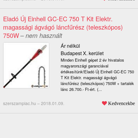
Eladó Új Einhell GC-EC 750 T Kit Elektr.
magassági ágvágó láncfűrész (teleszkópos)
750W
– nem használt
Ár nélkül
Budapest X. kerület
Minden Einhell gépet 2 év hivatalos
magyarországi garanciával
értékesítünk!Eladó Új Einhell GC-EC 750
T Kit Elektr. magassági ágvágó
láncfűrész (teleszkópos) 750W + tartalék
lánc 26.700.- Ft-ért. (...
szerszampiac.hu –
2018.01.09.
Kedvencekbe