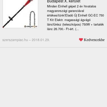
Budapest X. kerület
Minden Einhell gépet 2 év hivatalos
magyarországi garanciával
értékesítünk!Eladó Új Einhell GC-EC 750
T Kit Elektr. magassági ágvágó
láncfűrész (teleszkópos) 750W + tartalék
lánc 26.700.- Ft-ért. (...
szerszampiac.hu –
2018.01.29.
Kedvencekbe