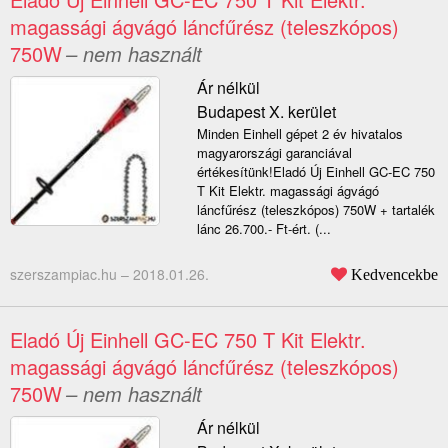
magassági ágvágó láncfűrész (teleszkópos)
750W
– nem használt
Ár nélkül
Budapest X. kerület
Minden Einhell gépet 2 év hivatalos
magyarországi garanciával
értékesítünk!Eladó Új Einhell GC-EC 750
T Kit Elektr. magassági ágvágó
láncfűrész (teleszkópos) 750W + tartalék
lánc 26.700.- Ft-ért. (...
szerszampiac.hu –
2018.01.26.
Kedvencekbe
Eladó Új Einhell GC-EC 750 T Kit Elektr.
magassági ágvágó láncfűrész (teleszkópos)
750W
– nem használt
Ár nélkül