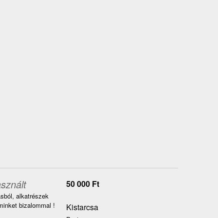
sznált
50 000
Ft
sból, alkatrészek
inket bizalommal !
Kistarcsa