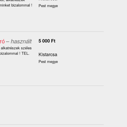
inket bizalommal !
Pest megye
ró
– használt
5 000
Ft
alkatrészek széles
izalommal ! TEL.
Kistarcsa
Pest megye