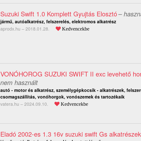
Suzuki Swift 1.0 Komplett Gyujtás Elosztó
– haszn
jármű, autóalkatrész, felszerelés, elektromos alkatrész
aprodx.hu –
2018.01.28.
Kedvencekbe
VONÓHOROG SUZUKI SWIFT II exc levehető ho
nem használt
autó - motor és alkatrész, személygépkocsik - alkatrészek, felszer
csomagszállítás, vonóhorgok, vonószemek és tartozékaik
vatera.hu –
2024.09.10.
Kedvencekbe
Eladó 2002-es 1.3 16v suzuki swift Gs alkatrészek