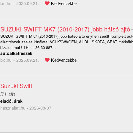
lxo.hu –
2025.09.21.
Kedvencekbe
SUZUKI SWIFT MK7 (2010-2017) jobb hátsó ajtó
SUZUKI SWIFT MK7 (2010-2017) jobb hátsó ajtó enyhén sérült Komplett aut
alkatrészek széles kínálata! VOLKSWAGEN, AUDI , SKODA, SEAT márkákho
bizalommal ! TEL. +36 30 887...
autóalkatrészek
lxo.hu –
2025.09.21.
Kedvencekbe
Suzuki Swift
31 db
eladó, árak
hasznaltat.hu - 2026-08-07