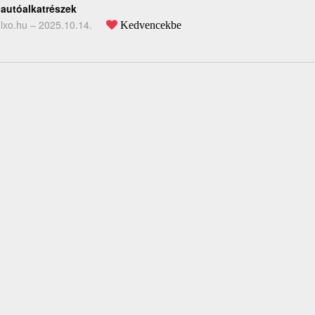
autóalkatrészek
lxo.hu –
2025.10.14.
Kedvencekbe