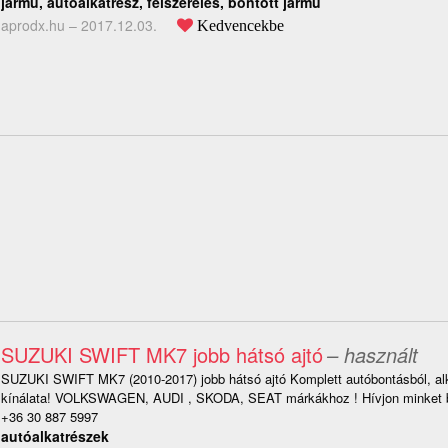
jármű, autóalkatrész, felszerelés, bontott jármű
aprodx.hu –
2017.12.03.
Kedvencekbe
SUZUKI SWIFT MK7 jobb hátsó ajtó
– használt
SUZUKI SWIFT MK7 (2010-2017) jobb hátsó ajtó Komplett autóbontásból, al
kínálata! VOLKSWAGEN, AUDI , SKODA, SEAT márkákhoz ! Hívjon minket b
+36 30 887 5997
autóalkatrészek