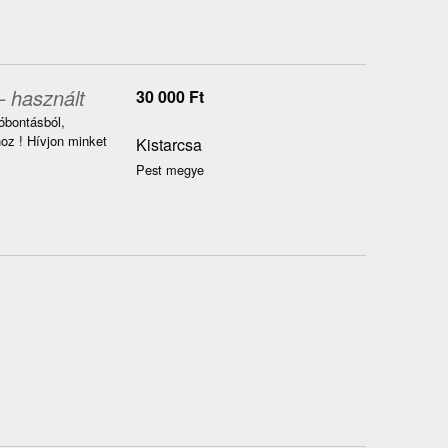
– használt
30 000
Ft
óbontásból,
z ! Hívjon minket
Kistarcsa
Pest megye