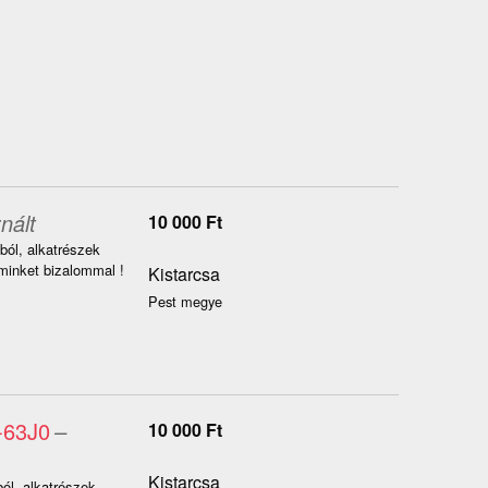
nált
10 000
Ft
ól, alkatrészek
inket bizalommal !
Kistarcsa
Pest megye
-63J0
–
10 000
Ft
Kistarcsa
l, alkatrészek