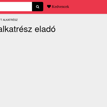
Kedvencek
FT ALKATRÉSZ
alkatrész eladó