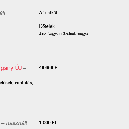
ált
Ár nélkül
Kőtelek
Jász-Nagykun-Szolnok megye
rgany ÚJ
–
49 669
Ft
elések, vontatás,
– használt
1 000
Ft