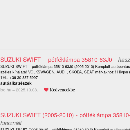
SUZUKI SWIFT -- pótféklámpa 35810-63J0
– hasz
SUZUKI SWIFT -- pótféklámpa 35810-63J0 (2005-2010) Komplett autóbontásb
széles kínálata! VOLKSWAGEN, AUDI , SKODA, SEAT márkákhoz ! Hívjon m
TEL. +36 30 887 5997
autóalkatrészek
lxo.hu –
2025.10.08.
Kedvencekbe
SUZUKI SWIFT (2005-2010) - pótféklámpa 35810
használt
SUZUKI SWIFT (2005-2010) - pótféklámpa 35810-63J0 Komplett autóbontásbó