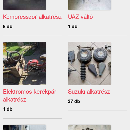
Kompresszor alkatrész
UAZ váltó
8 db
1 db
Elektromos kerékpár
Suzuki alkatrész
alkatrész
37 db
1 db