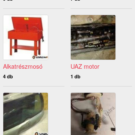
Alkatrészmosó
UAZ motor
4 db
1 db