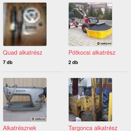
Quad alkatrész
Pótkocsi alkatrész
7 db
2 db
Alkatrésznek
Targonca alkatrész