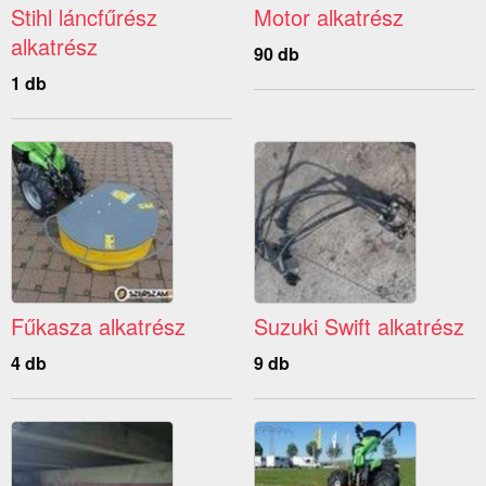
Stihl láncfűrész
Motor alkatrész
alkatrész
90 db
1 db
Fűkasza alkatrész
Suzuki Swift alkatrész
4 db
9 db