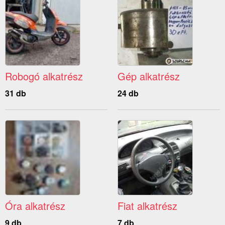
Robogó alkatrész
Gép alkatrész
31 db
24 db
Óra alkatrész
Fiat alkatrész
9 db
7 db