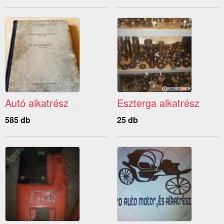
Autó alkatrész
Eszterga alkatrész
585 db
25 db