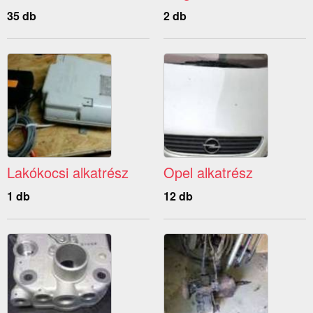
35 db
2 db
Lakókocsi alkatrész
Opel alkatrész
1 db
12 db