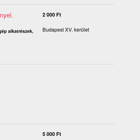
nyel.
2 000
Ft
Budapest XV. kerület
gép alkatrészek,
5 000
Ft