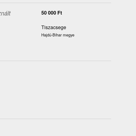
nált
50 000
Ft
Tiszacsege
Hajdú-Bihar megye