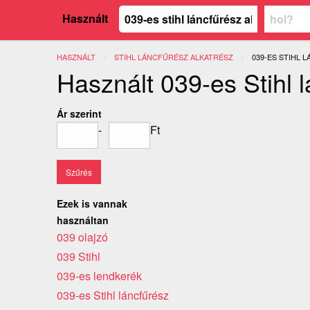
Használt
HASZNÁLT
STIHL LÁNCFŰRÉSZ ALKATRÉSZ
JELENLEGI:
039-ES STIHL 
Használt 039-es Stihl 
Ár szerint
-
Ft
Ezek is vannak
használtan
039 olajzó
039 Stihl
039-es lendkerék
039-es Stihl láncfűrész