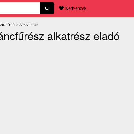
Kedvencek
LÁNCFŰRÉSZ ALKATRÉSZ
láncfűrész alkatrész eladó