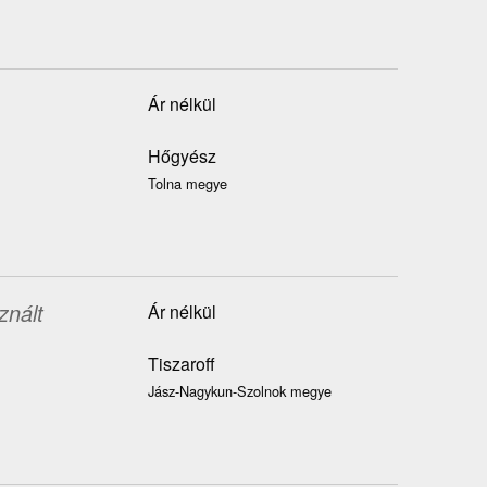
Ár nélkül
Hőgyész
Tolna megye
znált
Ár nélkül
Tiszaroff
Jász-Nagykun-Szolnok megye