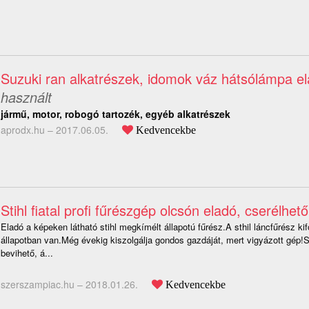
Suzuki ran alkatrészek, idomok váz hátsólámpa el
használt
jármű, motor, robogó tartozék, egyéb alkatrészek
aprodx.hu –
2017.06.05.
Kedvencekbe
Stihl fiatal profi fűrészgép olcsón eladó, cserélhető
Eladó a képeken látható stihl megkímélt állapotú fűrész.A sthil láncfűrész k
állapotban van.Még évekig kiszolgálja gondos gazdáját, mert vigyázott gép!S
bevihető, á...
szerszampiac.hu –
2018.01.26.
Kedvencekbe