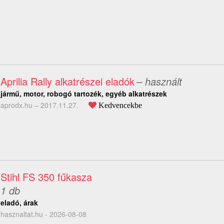
Aprilia Rally alkatrészei eladók
– használt
jármű, motor, robogó tartozék, egyéb alkatrészek
aprodx.hu –
2017.11.27.
Kedvencekbe
Stihl FS 350 fűkasza
1 db
eladó, árak
hasznaltat.hu - 2026-08-08