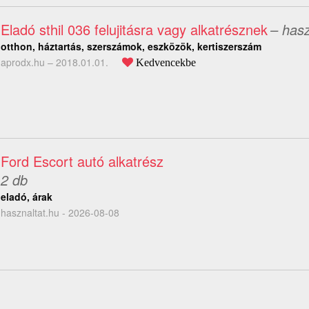
Eladó sthil 036 felujitásra vagy alkatrésznek
– hasz
otthon, háztartás, szerszámok, eszközök, kertiszerszám
aprodx.hu –
2018.01.01.
Kedvencekbe
Ford Escort autó alkatrész
2 db
eladó, árak
hasznaltat.hu - 2026-08-08