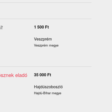
lt
1 500
Ft
Veszprém
Veszprém megye
résznek eladó
35 000
Ft
Hajdúszoboszló
Hajdú-Bihar megye