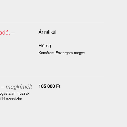
adó.
–
Ár nélkül
Héreg
Komárom-Esztergom megye
– megkímélt
105 000
Ft
ifogástalan műszaki
tihl szervizbe