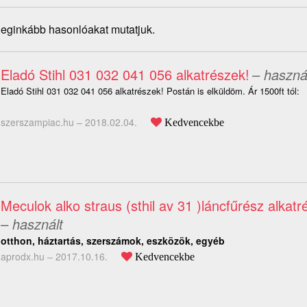
 leginkább hasonlóakat mutatjuk.
Eladó Stihl 031 032 041 056 alkatrészek!
– haszná
Eladó Stihl 031 032 041 056 alkatrészek! Postán is elküldöm. Ár 1500ft tól:
szerszampiac.hu –
2018.02.04.
Kedvencekbe
Meculok alko straus (sthil av 31 )láncfűrész alkat
– használt
otthon, háztartás, szerszámok, eszközök, egyéb
aprodx.hu –
2017.10.16.
Kedvencekbe