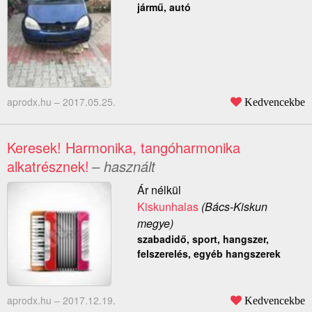
jármű, autó
aprodx.hu –
2017.05.25.
Kedvencekbe
Keresek! Harmonika, tangóharmonika
alkatrésznek!
– használt
Ár nélkül
Kiskunhalas
(Bács-Kiskun
megye)
szabadidő, sport, hangszer,
felszerelés, egyéb hangszerek
aprodx.hu –
2017.12.19.
Kedvencekbe