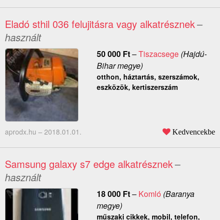
Eladó sthil 036 felujitásra vagy alkatrésznek
–
használt
50 000
Ft
–
Tiszacsege
(Hajdú-
Bihar megye)
otthon, háztartás, szerszámok,
eszközök, kertiszerszám
aprodx.hu –
2018.01.01.
Kedvencekbe
Samsung galaxy s7 edge alkatrésznek
–
használt
18 000
Ft
–
Komló
(Baranya
megye)
műszaki cikkek, mobil, telefon,