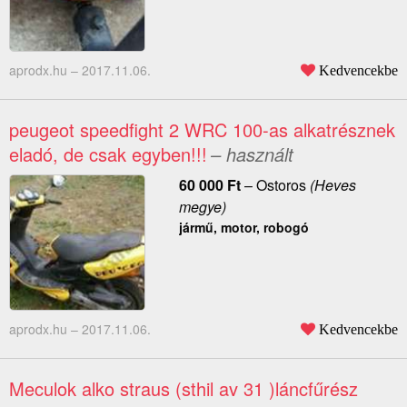
aprodx.hu –
2017.11.06.
Kedvencekbe
peugeot speedfight 2 WRC 100-as alkatrésznek
eladó, de csak egyben!!!
– használt
60 000
Ft
–
Ostoros
(Heves
megye)
jármű, motor, robogó
aprodx.hu –
2017.11.06.
Kedvencekbe
Meculok alko straus (sthil av 31 )láncfűrész