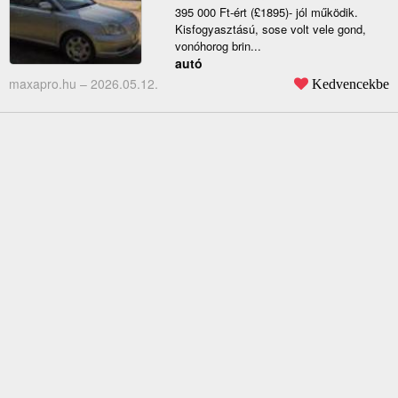
395 000 Ft-ért (£1895)- jól működik.
Kisfogyasztású, sose volt vele gond,
vonóhorog brin...
autó
maxapro.hu –
2026.05.12.
Kedvencekbe