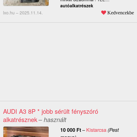
autóalkatrészek
lxo.hu –
2025.11.14.
Kedvencekbe
AUDI A3 8P * jobb sérült fényszóró
alkatrésznek
– használt
10 000
Ft
–
Kistarcsa
(Pest