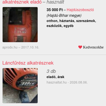
alkatrésznek eladó
– használt
35 000
Ft
–
Hajdúszoboszló
(Hajdú-Bihar megye)
otthon, háztartás, szerszámok,
eszközök, egyéb
aprodx.hu –
2017.10.16.
Kedvencekbe
Láncfűrész alkatrésznek
3 db
eladó, árak
hasznaltat.hu - 2026.08.06.