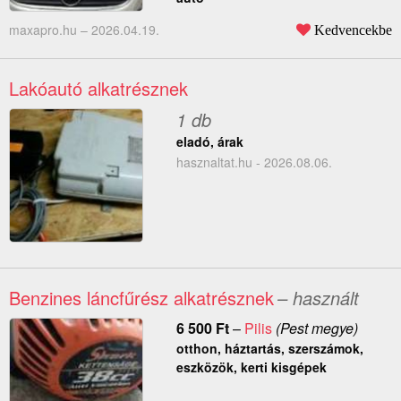
maxapro.hu –
2026.04.19.
Kedvencekbe
Lakóautó alkatrésznek
1 db
eladó, árak
hasznaltat.hu - 2026.08.06.
Benzines láncfűrész alkatrésznek
– használt
6 500
Ft
–
Pilis
(Pest megye)
otthon, háztartás, szerszámok,
eszközök, kerti kisgépek