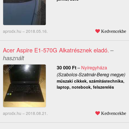
aprodx.hu –
2018.05.16.
Kedvencekbe
Acer Aspire E1-570G Alkatrésznek eladó.
–
használt
30 000
Ft
–
Nyíregyháza
(Szabolcs-Szatmár-Bereg megye)
műszaki cikkek, számítástechnika,
laptop, notebook, felszerelés
aprodx.hu –
2018.08.21.
Kedvencekbe