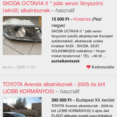
SKODA OCTAVIA II * jobb xenon fényszóró
(sérült) alkatrésznek
– használt
15 000
Ft
–
Kistarcsa
(Pest
megye)
SKODA OCTAVIA II * jobb xenon
fényszóró (sérült) alkatrésznek Komplett
autóbontásból, alkatrészek széles
kínálata! AUDI , SKODA, SEAT,
VOLKSWAGEN márkákhoz ! Hívjon
minket bizalommal ! TEL. +36 30 ...
autóalkatrészek
lxo.hu –
2025.11.07.
Kedvencekbe
TOYOTA Avensis alkatrésznek - 2005-ös brit
(JOBB KORMÁNYOS)
– használt
395 000
Ft
–
Budapest XII. kerület
TOYOTA Avensis alkatrésznek - 2005-ös
brit (JOBB KORMÁNYOS) 5 ajtós d4d
ELADÓ délbudán kisebb kasznihibákkal