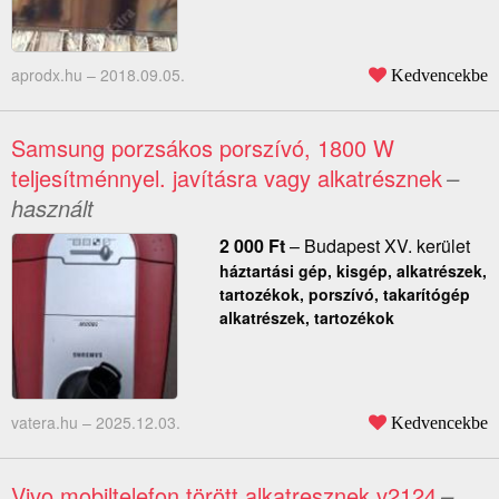
aprodx.hu –
2018.09.05.
Kedvencekbe
Samsung porzsákos porszívó, 1800 W
teljesítménnyel. javításra vagy alkatrésznek
–
használt
2 000
Ft
–
Budapest XV. kerület
háztartási gép, kisgép, alkatrészek,
tartozékok, porszívó, takarítógép
alkatrészek, tartozékok
vatera.hu –
2025.12.03.
Kedvencekbe
Vivo mobiltelefon törött alkatresznek v2124
–