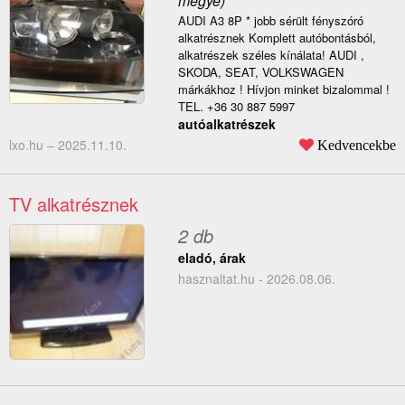
megye)
AUDI A3 8P * jobb sérült fényszóró
alkatrésznek Komplett autóbontásból,
alkatrészek széles kínálata! AUDI ,
SKODA, SEAT, VOLKSWAGEN
márkákhoz ! Hívjon minket bizalommal !
TEL. +36 30 887 5997
autóalkatrészek
lxo.hu –
2025.11.10.
Kedvencekbe
TV alkatrésznek
2 db
eladó, árak
hasznaltat.hu - 2026.08.06.