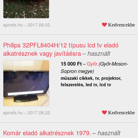
aprodx.hu –
2017.09.02.
Kedvencekbe
Philips 32PFL8404H/12 típusu lcd tv eladó
alkatrésznek vagy javítáésra
– használt
15 000
Ft
–
Győr
(Győr-Moson-
Sopron megye)
műszaki cikkek, tv, projektor,
felszerelés, led tv, lcd tv
aprodx.hu –
2017.08.22.
Kedvencekbe
Komár eladó alkatrésznek 1979.
– használt