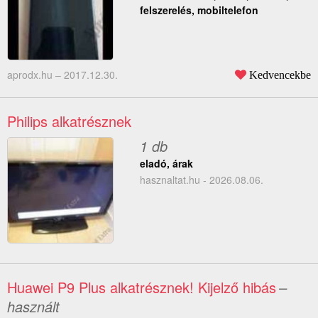
felszerelés, mobiltelefon
aprodx.hu –
2017.12.30.
Kedvencekbe
Philips alkatrésznek
1 db
eladó, árak
hasznaltat.hu - 2026.08.06.
Huawei P9 Plus alkatrésznek! Kijelző hibás
–
használt