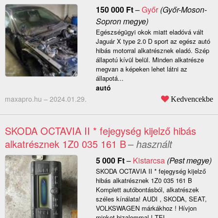
150 000
Ft
–
Győr
(Győr-Moson-
Sopron megye)
Egészségügyi okok miatt eladóvá vált
Jaguár X type 2.0 D sport az egész autó
hibás motorral alkatrésznek eladó. Szép
állapotú kívül belül. Minden alkatrésze
megvan a képeken lehet látni az
állapotá...
autó
maxapro.hu –
2024.01.29.
Kedvencekbe
SKODA OCTAVIA II * fejegység kijelző hibás
alkatrésznek 1Z0 035 161 B
– használt
5 000
Ft
–
Kistarcsa
(Pest megye)
SKODA OCTAVIA II * fejegység kijelző
hibás alkatrésznek 1Z0 035 161 B
Komplett autóbontásból, alkatrészek
széles kínálata! AUDI , SKODA, SEAT,
VOLKSWAGEN márkákhoz ! Hívjon
minket bizalommal ! TEL....