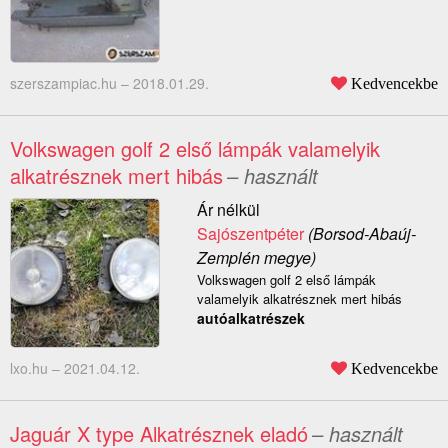
szerszampiac.hu –
2018.01.29.
Kedvencekbe
Volkswagen golf 2 első lámpák valamelyik
alkatrésznek mert hibás
– használt
Ár nélkül
Sajószentpéter
(Borsod-Abaúj-
Zemplén megye)
Volkswagen golf 2 első lámpák
valamelyik alkatrésznek mert hibás
autóalkatrészek
lxo.hu –
2021.04.12.
Kedvencekbe
Jaguár X type Alkatrésznek eladó
– használt