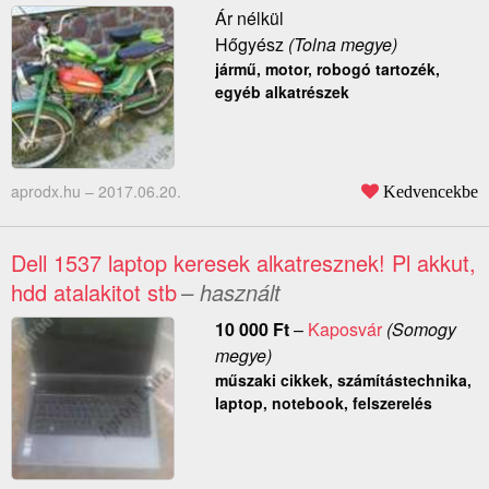
Ár nélkül
Hőgyész
(Tolna megye)
jármű, motor, robogó tartozék,
egyéb alkatrészek
aprodx.hu –
2017.06.20.
Kedvencekbe
Dell 1537 laptop keresek alkatresznek! Pl akkut,
hdd atalakitot stb
– használt
10 000
Ft
–
Kaposvár
(Somogy
megye)
műszaki cikkek, számítástechnika,
laptop, notebook, felszerelés