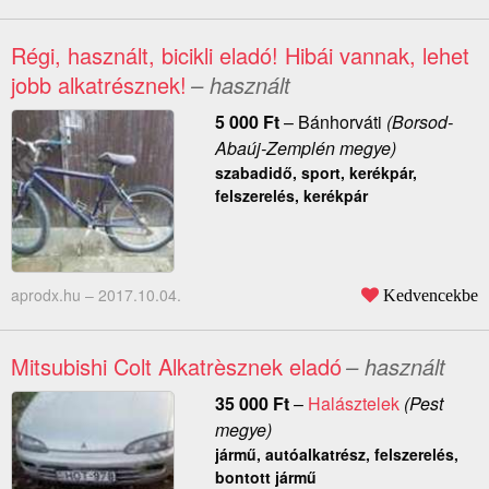
Régi, használt, bicikli eladó! Hibái vannak, lehet
jobb alkatrésznek!
– használt
5 000
Ft
–
Bánhorváti
(Borsod-
Abaúj-Zemplén megye)
szabadidő, sport, kerékpár,
felszerelés, kerékpár
aprodx.hu –
2017.10.04.
Kedvencekbe
Mitsubishi Colt Alkatrèsznek eladó
– használt
35 000
Ft
–
Halásztelek
(Pest
megye)
jármű, autóalkatrész, felszerelés,
bontott jármű