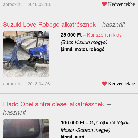
aprodx.hu –
2018.02.18.
Kedvencekbe
Suzuki Love Robogo alkatrésznek
– használt
25 000
Ft
–
Kunszentmiklós
(Bács-Kiskun megye)
jármű, motor, robogó
aprodx.hu –
2018.04.26.
Kedvencekbe
Eladó Opel sintra diesel alkatrésznek.
–
használt
100 000
Ft
–
Győrújbarát
(Győr-
Moson-Sopron megye)
jármű, autó