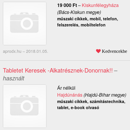
19 000
Ft
–
Kiskunfélegyháza
(Bács-Kiskun megye)
műszaki cikkek, mobil, telefon,
felszerelés, mobiltelefon
aprodx.hu –
2018.01.05.
Kedvencekbe
Tabletet Keresek -Alkatrésznek-Donornak!!
–
használt
Ár nélkül
Hajdúnánás
(Hajdú-Bihar megye)
műszaki cikkek, számítástechnika,
tablet, e-book olvasó